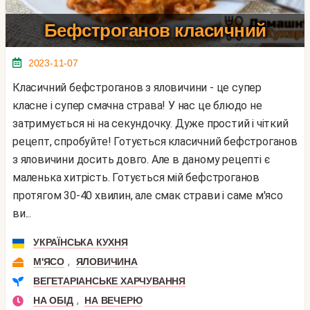
Бефстроганов класичний
2023-11-07
Класичний бефстроганов з яловичини - це супер
класне і супер смачна страва! У нас це блюдо не
затримується ні на секундочку. Дуже простий і чіткий
рецепт, спробуйте! Готується класичний бефстроганов
з яловичини досить довго. Але в даному рецепті є
маленька хитрість. Готується мій бефстроганов
протягом 30-40 хвилин, але смак страви і саме м'ясо
ви...
УКРАЇНСЬКА КУХНЯ
,
М'ЯСО
ЯЛОВИЧИНА
ВЕГЕТАРІАНСЬКЕ ХАРЧУВАННЯ
,
НА ОБІД
НА ВЕЧЕРЮ