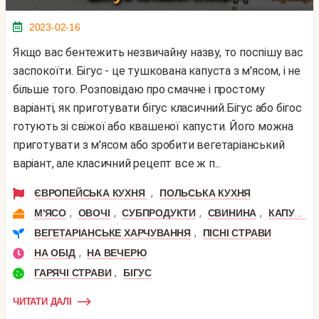
2023-02-16
Якщо вас бентежить незвичайну назву, то поспішу вас
заспокоїти. Бігус - це тушкована капуста з м'ясом, і не
більше того. Розповідаю про смачне і простому
варіанті, як приготувати бігус класичний.Бігус або бігос
готують зі свіжої або квашеної капусти. Його можна
приготувати з м'ясом або зробити вегетаріанський
варіант, але класичний рецепт все ж п...
,
ЄВРОПЕЙСЬКА КУХНЯ
ПОЛЬСЬКА КУХНЯ
,
,
,
,
М'ЯСО
ОВОЧІ
СУБПРОДУКТИ
СВИНИНА
КАПУСТА
,
ВЕГЕТАРІАНСЬКЕ ХАРЧУВАННЯ
ПІСНІ СТРАВИ
,
НА ОБІД
НА ВЕЧЕРЮ
,
ГАРЯЧІ СТРАВИ
БІГУС
ЧИТАТИ ДАЛІ