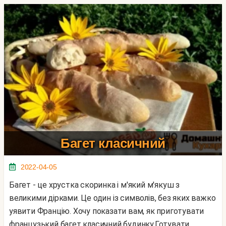
Багет класичний
2022-04-05
Багет - це хрустка скоринка і м'який м'якуш з
великими дірками. Це один із символів, без яких важко
уявити Францію. Хочу показати вам, як приготувати
французький багет класичний будинку.Готувати