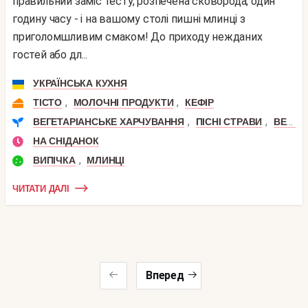
правильний заміс тесту, розпечена сковорода, один
годину часу - і на вашому столі пишні млинці з
приголомшливим смаком! До приходу нежданих
гостей або дл...
УКРАЇНСЬКА КУХНЯ
,
,
ТІСТО
МОЛОЧНІ ПРОДУКТИ
КЕФІР
,
,
ВЕГЕТАРІАНСЬКЕ ХАРЧУВАННЯ
ПІСНІ СТРАВИ
ВЕГАНСЬКІ СТРАВИ
НА СНІДАНОК
,
ВИПІЧКА
МЛИНЦІ
ЧИТАТИ ДАЛІ
Вперед