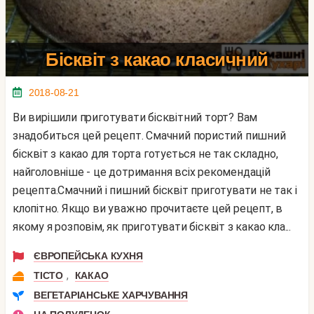
Бісквіт з какао класичний
2018-08-21
Ви вирішили приготувати бісквітний торт? Вам
знадобиться цей рецепт. Смачний пористий пишний
бісквіт з какао для торта готується не так складно,
найголовніше - це дотримання всіх рекомендацій
рецепта.Смачний і пишний бісквіт приготувати не так і
клопітно. Якщо ви уважно прочитаєте цей рецепт, в
якому я розповім, як приготувати бісквіт з какао кла...
ЄВРОПЕЙСЬКА КУХНЯ
,
ТІСТО
КАКАО
ВЕГЕТАРІАНСЬКЕ ХАРЧУВАННЯ