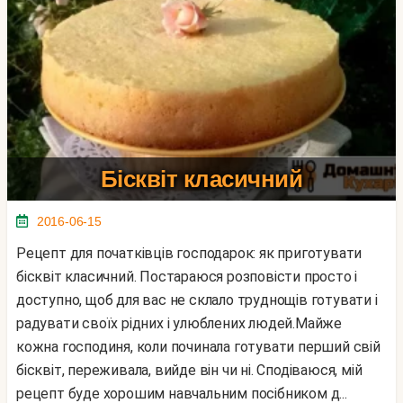
Бісквіт класичний
2016-06-15
Рецепт для початківців господарок: як приготувати
бісквіт класичний. Постараюся розповісти просто і
доступно, щоб для вас не склало труднощів готувати і
радувати своїх рідних і улюблених людей.Майже
кожна господиня, коли починала готувати перший свій
бісквіт, переживала, вийде він чи ні. Сподіваюся, мій
рецепт буде хорошим навчальним посібником д...