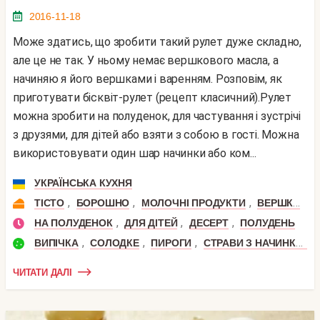
2016-11-18
Може здатись, що зробити такий рулет дуже складно,
але це не так. У ньому немає вершкового масла, а
начиняю я його вершками і варенням. Розповім, як
приготувати бісквіт-рулет (рецепт класичний).Рулет
можна зробити на полуденок, для частування і зустрічі
з друзями, для дітей або взяти з собою в гості. Можна
використовувати один шар начинки або ком...
УКРАЇНСЬКА КУХНЯ
,
,
,
,
ТІСТО
БОРОШНО
МОЛОЧНІ ПРОДУКТИ
ВЕРШКИ
Я
,
,
,
НА ПОЛУДЕНОК
ДЛЯ ДІТЕЙ
ДЕСЕРТ
ПОЛУДЕНЬ
,
,
,
ВИПІЧКА
СОЛОДКЕ
ПИРОГИ
СТРАВИ З НАЧИНКОЮ
ЧИТАТИ ДАЛІ