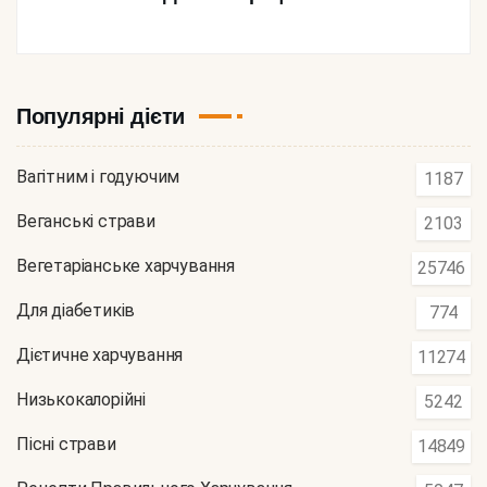
Популярні дієти
Вагітним і годуючим
1187
Веганські страви
2103
Вегетаріанське харчування
25746
Для діабетиків
774
Дієтичне харчування
11274
Низькокалорійні
5242
Пісні страви
14849