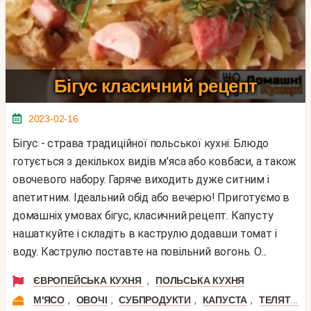
Бігус класичний рецепт
2023-02-16
Бігус - страва традиційної польської кухні. Блюдо
готується з декількох видів м'яса або ковбаси, а також
овочевого набору. Гаряче виходить дуже ситним і
апетитним. Ідеальний обід або вечерю! Приготуємо в
домашніх умовах бігус, класичний рецепт. Капусту
нашаткуйте і складіть в каструлю додавши томат і
воду. Каструлю поставте на повільний вогонь. О...
,
ЄВРОПЕЙСЬКА КУХНЯ
ПОЛЬСЬКА КУХНЯ
,
,
,
,
М'ЯСО
ОВОЧІ
СУБПРОДУКТИ
КАПУСТА
ТЕЛЯТИНА