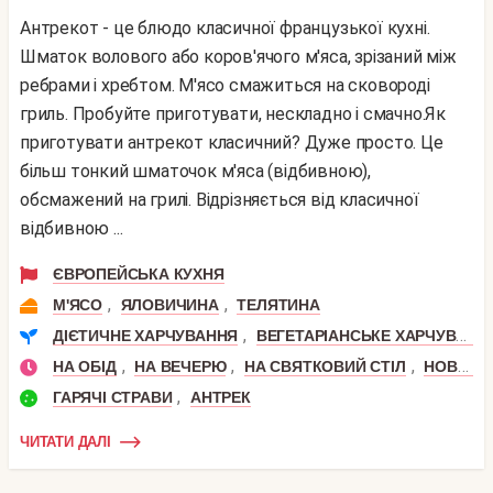
Антрекот - це блюдо класичної французької кухні.
Шматок волового або коров'ячого м'яса, зрізаний між
ребрами і хребтом. М'ясо смажиться на сковороді
гриль. Пробуйте приготувати, нескладно і смачно.Як
приготувати антрекот класичний? Дуже просто. Це
більш тонкий шматочок м'яса (відбивною),
обсмажений на грилі. Відрізняється від класичної
відбивною ...
ЄВРОПЕЙСЬКА КУХНЯ
,
,
М'ЯСО
ЯЛОВИЧИНА
ТЕЛЯТИНА
,
ДІЄТИЧНЕ ХАРЧУВАННЯ
ВЕГЕТАРІАНСЬКЕ ХАРЧУВАННЯ
,
,
,
НА ОБІД
НА ВЕЧЕРЮ
НА СВЯТКОВИЙ СТІЛ
НОВИЙ РІК
,
ГАРЯЧІ СТРАВИ
АНТРЕК
ЧИТАТИ ДАЛІ