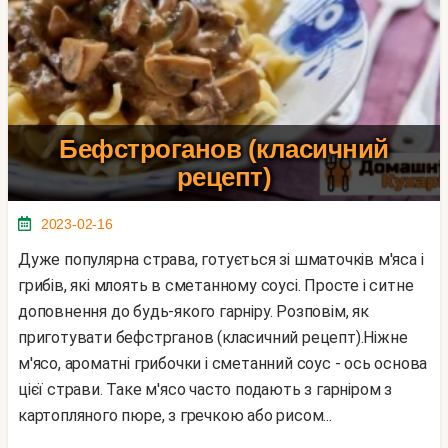
Бефстроганов (класичний
рецепт)
2023-02-16
Дуже популярна страва, готується зі шматочків м'яса і
грибів, які млоять в сметанному соусі. Просте і ситне
доповнення до будь-якого гарніру. Розповім, як
приготувати бефстрганов (класичний рецепт).Ніжне
м'ясо, ароматні грибочки і сметанний соус - ось основа
цієї страви. Таке м'ясо часто подають з гарніром з
картопляного пюре, з гречкою або рисом...