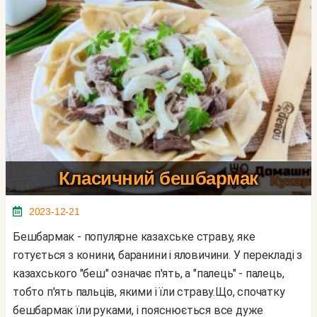
Класичний бешбармак
2023-12-21
Бешбармак - популярне казахське страву, яке
готується з конини, баранини і яловичини. У перекладі з
казахського "беш" означає п'ять, a "палець" - палець,
тобто п'ять пальців, якими і їли страву.Що, спочатку
бешбармак їли руками, і пояснюється все дуже