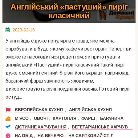
Англійський «пастуший» пиріг
класичний
2023-02-16
У англійців є дуже популярна страва, яке можна
спробувати в будь-якому кафе чи ресторані. Тепер і ви
зможете насолодитися рецептом, як приготувати
англійський «Пастуший» пиріг класичний.Такий пиріг
дуже смачний і ситний. Є різні його варіації: наприклад,
баранячий фарш замінюють яловичим,
використовують різні поєднання овочів. Готовий пиріг
остуд...
,
ЄВРОПЕЙСЬКА КУХНЯ
АНГЛІЙСЬКА КУХНЯ
,
,
,
,
М'ЯСО
ОВОЧІ
КАРТОПЛЯ
ФАРШ
БАРАНИНА
,
ДІЄТИЧНЕ ХАРЧУВАННЯ
ВЕГЕТАРІАНСЬКЕ ХАРЧУВАННЯ
,
,
НА ОБІД
НА ВЕЧЕРЮ
НА СВЯТКОВИЙ СТІЛ