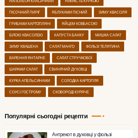
НАПОЛЕОН КЛАСИЧНИЙ
НІЖНІСТЬ КУРКОЮ
ПІСОЧНИЙ ПИРІГ
ЯБЛУКАМИ ПІСНИЙ
ЗИМУ КВАСОЛЯ
ГРИБАМИ КАРТОПЛЯНІ
ЯЙЦЕМ КОВБАСОЮ
БІЛОЮ КВАСОЛЕЮ
КАПУСТА БАНКУ
МИШКА САЛАТ
ЗИМУ КВАШЕНА
САЛАТ МАНГО
ФОЛЬЗІ ТЕЛЯТИНА
ВАРЕННЯ ЯНТАРНЕ
САЛАТ СТРУЧКОВОЇ
ШАРАМИ САЛАТ
СВИНЯЧИЙ ДУХОВЦІ
КУРКА АПЕЛЬСИНАМИ
СОЛОДКА КАРТОПЛЯ
СОУСІ ГОСТРОМУ
СКОВОРОДІ КУРЯЧЕ
Популярні сьогодні рецепти
Антрекот в духовці у фользі