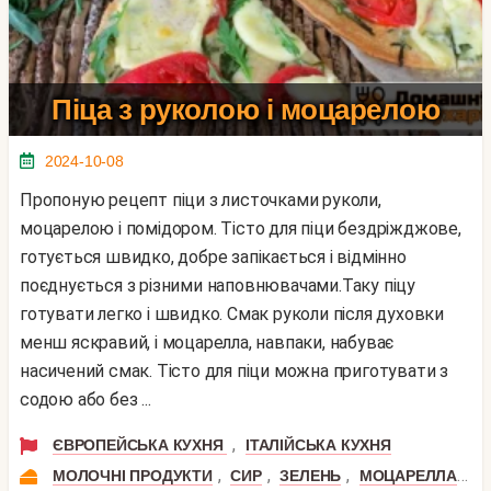
Піца з руколою і моцарелою
2024-10-08
Пропоную рецепт піци з листочками руколи,
моцарелою і помідором. Тісто для піци бездріжджове,
готується швидко, добре запікається і відмінно
поєднується з різними наповнювачами.Таку піцу
готувати легко і швидко. Смак руколи після духовки
менш яскравий, і моцарелла, навпаки, набуває
насичений смак. Тісто для піци можна приготувати з
содою або без ...
,
ЄВРОПЕЙСЬКА КУХНЯ
ІТАЛІЙСЬКА КУХНЯ
,
,
,
,
МОЛОЧНІ ПРОДУКТИ
СИР
ЗЕЛЕНЬ
МОЦАРЕЛЛА
Р