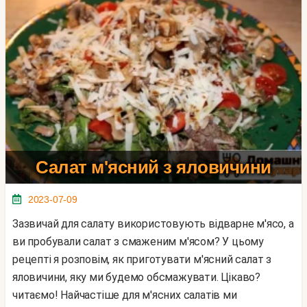
Салат м'ясний з яловичини
2023-07-09
Зазвичай для салату використовують відварне м'ясо, а
ви пробували салат з смаженим м'ясом? У цьому
рецепті я розповім, як приготувати м'ясний салат з
яловичини, яку ми будемо обсмажувати. Цікаво?
читаємо! Найчастіше для м'ясних салатів ми