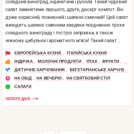
солодкий виноград, індичатина і рукола. Такий чудовий
салат замінятиме першого, друге, десерт компот. Він
дуже корисний, поживний і шалено смачний! Цей салат
виходить шалено смачним завдяки поєднанню трохи
солодкого винограду і гострої заправки, а також
ніжному цибульки і ароматного м'яса! Такий салат ...
,
ЄВРОПЕЙСЬКА КУХНЯ
ІТАЛІЙСЬКА КУХНЯ
,
,
,
,
ІНДИЧКА
МОЛОЧНІ ПРОДУКТИ
ПТАХ
ФРУКТИ
СИР
,
ДІЄТИЧНЕ ХАРЧУВАННЯ
ВЕГЕТАРІАНСЬКЕ ХАРЧУВАННЯ
,
,
НА ОБІД
НА ВЕЧЕРЮ
НА СВЯТКОВИЙ СТІЛ
САЛАТИ
ЧИТАТИ ДАЛІ