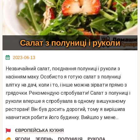
Салат з полуниці і руколи
2023-06-13
Незвичайний салат, поєднання полуниці і руколи з
насінням маку. Особисто я готую салат з полуниці
влітку на дачі, коли і то, і інше можна зірвати прямо з
грядочки. Рекомендую спробувати! Салат з полуниці і
руколи вперше я спробувала в одному вишуканому
ресторані! Він був досить дорогий, тому я вирішила
навчитися робити його будинку. Вийшло у мене...
ЄВРОПЕЙСЬКА КУХНЯ
,
,
,
ЯГОДИ
ЗЕЛЕНЬ
ПОЛУНИЦЯ
РУКОЛА