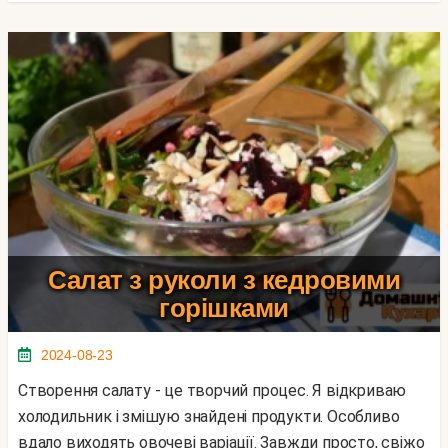
Салат з руколи з кедровими
горішками
2024-08-23
Створення салату - це творчий процес. Я відкриваю
холодильник і змішую знайдені продукти. Особливо
вдало виходять овочеві варіації. Завжди просто, свіжо