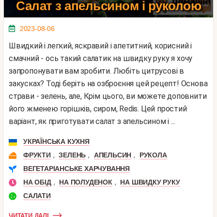
Салат з апельсином і руколою
2023-08-06
Швидкий і легкий, яскравий і апетитний, корисний і
смачний - ось такий салатик на швидку руку я хочу
запропонувати вам зробити. Любіть цитрусові в
закусках? Тоді беріть на озброєння цей рецепт! Основа
страви - зелень, але, Крім цього, ви можете доповнити
його жменею горішків, сиром, Redis. Цей простий
варіант, як приготувати салат з апельсином і ...
УКРАЇНСЬКА КУХНЯ
,
,
,
ФРУКТИ
ЗЕЛЕНЬ
АПЕЛЬСИН
РУКОЛА
ВЕГЕТАРІАНСЬКЕ ХАРЧУВАННЯ
,
,
НА ОБІД
НА ПОЛУДЕНОК
НА ШВИДКУ РУКУ
САЛАТИ
ЧИТАТИ ДАЛІ