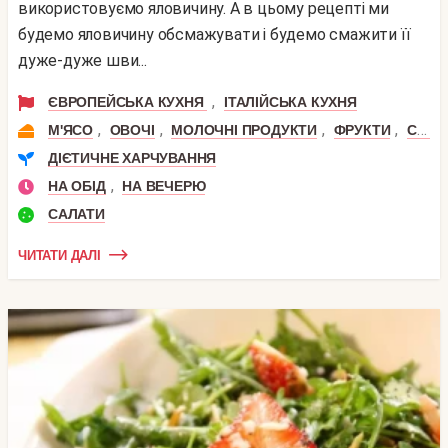
використовуємо яловичину. А в цьому рецепті ми
будемо яловичину обсмажувати і будемо смажити її
дуже-дуже шви...
,
ЄВРОПЕЙСЬКА КУХНЯ
ІТАЛІЙСЬКА КУХНЯ
,
,
,
,
,
М'ЯСО
ОВОЧІ
МОЛОЧНІ ПРОДУКТИ
ФРУКТИ
СИР
ДІЄТИЧНЕ ХАРЧУВАННЯ
,
НА ОБІД
НА ВЕЧЕРЮ
САЛАТИ
ЧИТАТИ ДАЛІ