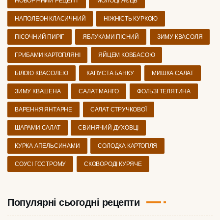
НОВОРІЧНИЙ РЕЦЕПТ
МОЛОЦІ ЯЄЦЬ
НАПОЛЕОН КЛАСИЧНИЙ
НІЖНІСТЬ КУРКОЮ
ПІСОЧНИЙ ПИРІГ
ЯБЛУКАМИ ПІСНИЙ
ЗИМУ КВАСОЛЯ
ГРИБАМИ КАРТОПЛЯНІ
ЯЙЦЕМ КОВБАСОЮ
БІЛОЮ КВАСОЛЕЮ
КАПУСТА БАНКУ
МИШКА САЛАТ
ЗИМУ КВАШЕНА
САЛАТ МАНГО
ФОЛЬЗІ ТЕЛЯТИНА
ВАРЕННЯ ЯНТАРНЕ
САЛАТ СТРУЧКОВОЇ
ШАРАМИ САЛАТ
СВИНЯЧИЙ ДУХОВЦІ
КУРКА АПЕЛЬСИНАМИ
СОЛОДКА КАРТОПЛЯ
СОУСІ ГОСТРОМУ
СКОВОРОДІ КУРЯЧЕ
Популярні сьогодні рецепти