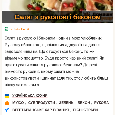
Салат з руколою і беконом
2024-05-14
Салат з руколою і беконом - один з моїх улюблених.
Рукколу обожнюю, щорічно висаджую її на дачі і з
задоволенням їм. Що стосується бекону, то ми
візьмемо прошутто. Буде просто чарівний салат! Як
приготувати салат з руколою і беконом? До речі,
вмместо руколи в цьому салаті можна
використовувати і шпинат (для тих, хто любить більш
ніжну за смаком з...
УКРАЇНСЬКА КУХНЯ
,
,
,
,
М'ЯСО
СУБПРОДУКТИ
ЗЕЛЕНЬ
БЕКОН
РУКОЛА
,
ВЕГЕТАРІАНСЬКЕ ХАРЧУВАННЯ
ПІСНІ СТРАВИ