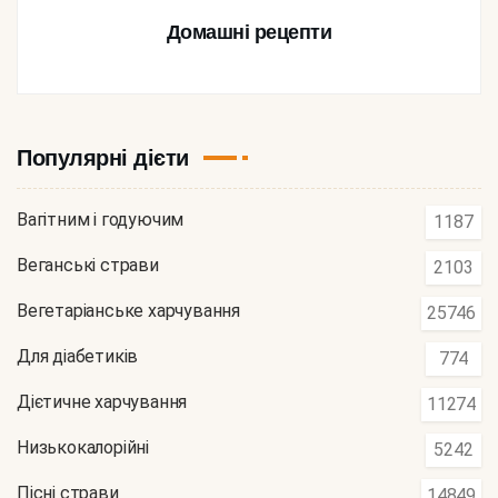
Домашні рецепти
Популярні дієти
Вагітним і годуючим
1187
Веганські страви
2103
Вегетаріанське харчування
25746
Для діабетиків
774
Дієтичне харчування
11274
Низькокалорійні
5242
Пісні страви
14849