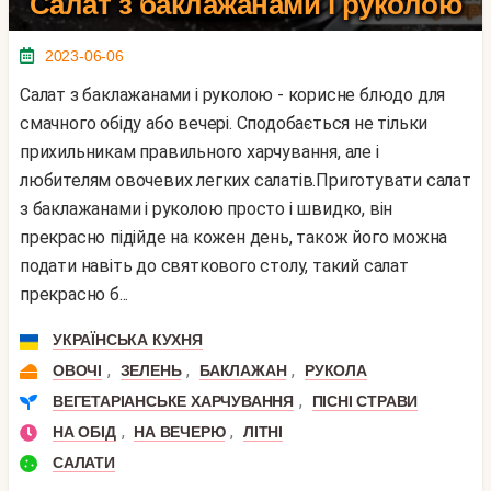
Салат з баклажанами і руколою
2023-06-06
Салат з баклажанами і руколою - корисне блюдо для
смачного обіду або вечері. Сподобається не тільки
прихильникам правильного харчування, але і
любителям овочевих легких салатів.Приготувати салат
з баклажанами і руколою просто і швидко, він
прекрасно підійде на кожен день, також його можна
подати навіть до святкового столу, такий салат
прекрасно б...
УКРАЇНСЬКА КУХНЯ
,
,
,
ОВОЧІ
ЗЕЛЕНЬ
БАКЛАЖАН
РУКОЛА
,
ВЕГЕТАРІАНСЬКЕ ХАРЧУВАННЯ
ПІСНІ СТРАВИ
,
,
НА ОБІД
НА ВЕЧЕРЮ
ЛІТНІ
САЛАТИ