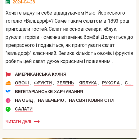
2024-04-28
Хочете відчути себе відвідувачем Нью-Йоркського
готелю «Вальдорф»? Саме таким салатом в 1893 році
пригощали гостей. Салат на основі селери, яблук,
руколи і горіхів - смачна вітамінна бомба! Долучіться до
прекрасного і подивіться, як приготувати салат
"вальдорф" класичний. Велика кількість овочів і фруктів
робить цей салат дуже корисним і поживним...
АМЕРИКАНСЬКА КУХНЯ
,
,
,
,
,
ОВОЧІ
ФРУКТИ
ЗЕЛЕНЬ
ЯБЛУКА
РУКОЛА
СЕЛЕРА
ВЕГЕТАРІАНСЬКЕ ХАРЧУВАННЯ
,
,
НА ОБІД
НА ВЕЧЕРЮ
НА СВЯТКОВИЙ СТІЛ
САЛАТИ
ЧИТАТИ ДАЛІ