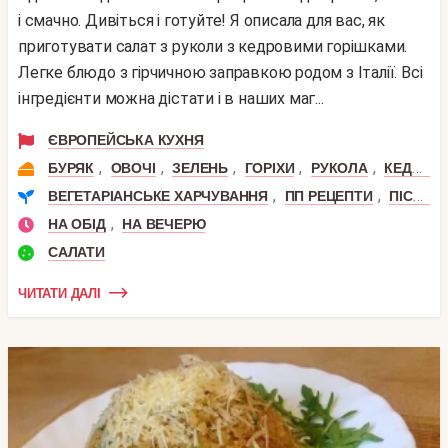
і смачно. Дивіться і готуйте! Я описала для вас, як
приготувати салат з руколи з кедровими горішками.
Легке блюдо з гірчичною заправкою родом з Італії. Всі
інгредієнти можна дістати і в наших маг...
ЄВРОПЕЙСЬКА КУХНЯ
,
,
,
,
,
БУРЯК
ОВОЧІ
ЗЕЛЕНЬ
ГОРІХИ
РУКОЛА
КЕДРОВІ ГОРІХИ
,
,
ВЕГЕТАРІАНСЬКЕ ХАРЧУВАННЯ
ПП РЕЦЕПТИ
ПІСНІ СТРАВИ
,
НА ОБІД
НА ВЕЧЕРЮ
САЛАТИ
ЧИТАТИ ДАЛІ