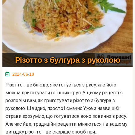
Різотто з булгура з руколою
2024-06-18
Різотто - це блюдо, яке готується з рису, але його
можна приготувати і з інших круп. У цьому рецепті я
розповім вам, як приготувати різотто з булгура з
руколою. Швидко, просто і смачно.Уже з назви цієї
страви зрозуміло, що готуватися воно повинно з рису.
Але час йде, традиційні рецепти міняються, і в нашому
випадку різотто - це скоріше спосіб при...