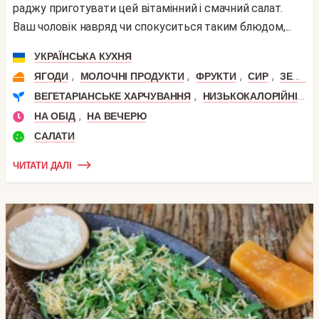
раджу приготувати цей вітамінний і смачний салат.
Ваш чоловік навряд чи спокуситься таким блюдом,...
УКРАЇНСЬКА КУХНЯ
,
,
,
,
ЯГОДИ
МОЛОЧНІ ПРОДУКТИ
ФРУКТИ
СИР
ЗЕЛЕНЬ
,
,
ВЕГЕТАРІАНСЬКЕ ХАРЧУВАННЯ
НИЗЬКОКАЛОРІЙНІ
П
,
НА ОБІД
НА ВЕЧЕРЮ
САЛАТИ
ЧИТАТИ ДАЛІ