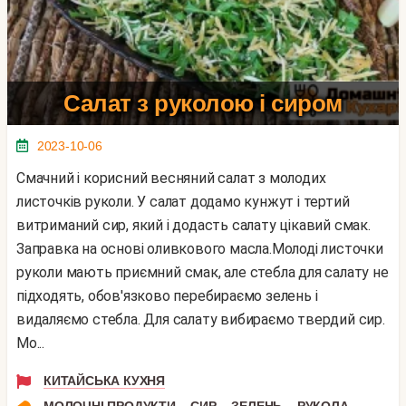
Салат з руколою і сиром
2023-10-06
Смачний і корисний весняний салат з молодих
листочків руколи. У салат додамо кунжут і тертий
витриманий сир, який і додасть салату цікавий смак.
Заправка на основі оливкового масла.Молоді листочки
руколи мають приємний смак, але стебла для салату не
підходять, обов'язково перебираємо зелень і
видаляємо стебла. Для салату вибираємо твердий сир.
Мо...
КИТАЙСЬКА КУХНЯ
,
,
,