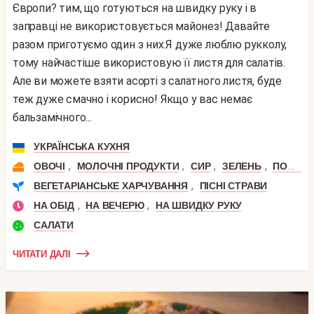
Європи? тим, що готуються на швидку руку і в
заправці не використовується майонез! Давайте
разом приготуємо один з них.Я дуже люблю рукколу,
тому найчастіше використовую її листя для салатів.
Але ви можете взяти асорті з салатного листя, буде
теж дуже смачно і корисно! Якщо у вас немає
бальзамічного...
УКРАЇНСЬКА КУХНЯ
,
,
,
,
ОВОЧІ
МОЛОЧНІ ПРОДУКТИ
СИР
ЗЕЛЕНЬ
ПОМІДОР
,
ВЕГЕТАРІАНСЬКЕ ХАРЧУВАННЯ
ПІСНІ СТРАВИ
,
,
НА ОБІД
НА ВЕЧЕРЮ
НА ШВИДКУ РУКУ
САЛАТИ
ЧИТАТИ ДАЛІ