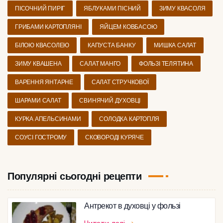
ПІСОЧНИЙ ПИРІГ
ЯБЛУКАМИ ПІСНИЙ
ЗИМУ КВАСОЛЯ
ГРИБАМИ КАРТОПЛЯНІ
ЯЙЦЕМ КОВБАСОЮ
БІЛОЮ КВАСОЛЕЮ
КАПУСТА БАНКУ
МИШКА САЛАТ
ЗИМУ КВАШЕНА
САЛАТ МАНГО
ФОЛЬЗІ ТЕЛЯТИНА
ВАРЕННЯ ЯНТАРНЕ
САЛАТ СТРУЧКОВОЇ
ШАРАМИ САЛАТ
СВИНЯЧИЙ ДУХОВЦІ
КУРКА АПЕЛЬСИНАМИ
СОЛОДКА КАРТОПЛЯ
СОУСІ ГОСТРОМУ
СКОВОРОДІ КУРЯЧЕ
Популярні сьогодні рецепти
Антрекот в духовці у фользі