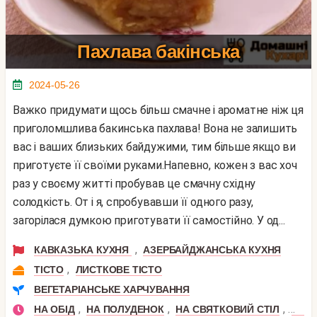
Пахлава бакінська
2024-05-26
Важко придумати щось більш смачне і ароматне ніж ця
приголомшлива бакинська пахлава! Вона не залишить
вас і ваших близьких байдужими, тим більше якщо ви
приготуєте її своїми руками.Напевно, кожен з вас хоч
раз у своєму житті пробував це смачну східну
солодкість. От і я, спробувавши її одного разу,
загорілася думкою приготувати її самостійно. У од...
,
КАВКАЗЬКА КУХНЯ
АЗЕРБАЙДЖАНСЬКА КУХНЯ
,
ТІСТО
ЛИСТКОВЕ ТІСТО
ВЕГЕТАРІАНСЬКЕ ХАРЧУВАННЯ
,
,
,
НА ОБІД
НА ПОЛУДЕНОК
НА СВЯТКОВИЙ СТІЛ
СВЯТ