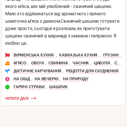
якого м'яса, але мій улюблений - свинячий шашлик.
Мало хто відязикаться від ароматного і пряного
шматочка м'яса з димком.Свинячий шашлик готувати
дуже просто, сьогодні я розповім, як приготувати
шашлик свинячий в маринаді з кмином і паприкою. Я
люблю це...
,
,
ВІРМЕНСЬКА КУХНЯ
КАВКАЗЬКА КУХНЯ
ГРУЗИНСЬКА КУХНЯ
,
,
,
,
,
М'ЯСО
ОВОЧІ
СВИНИНА
ЧАСНИК
ЦИБУЛЯ
СВИНЯЧА КОРЕЙКА
,
ДІЄТИЧНЕ ХАРЧУВАННЯ
РЕЦЕПТИ ДЛЯ СХУДНЕННЯ
,
,
НА ОБІД
НА ВЕЧЕРЮ
НА ПРИРОДУ
,
ГАРЯЧІ СТРАВИ
ШАШЛИК
ЧИТАТИ ДАЛІ