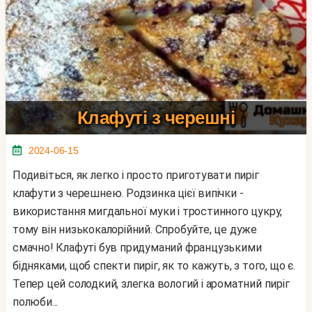
Клафуті з черешні
2024-06-15
Подивіться, як легко і просто приготувати пиріг
клафути з черешнею. Родзинка цієї випічки -
використання мигдальної муки і тростинного цукру,
тому він низькокалорійний. Спробуйте, це дуже
смачно! Клафуті був придуманий французькими
бідняками, щоб спекти пиріг, як то кажуть, з того, що є.
Тепер цей солодкий, злегка вологий і ароматний пиріг
полюби...