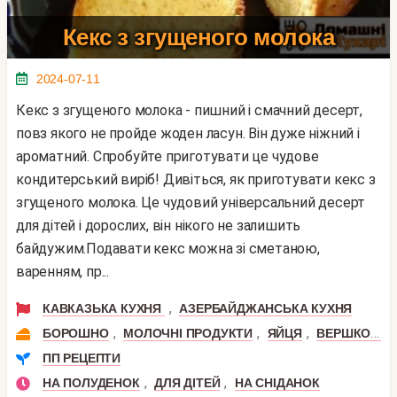
Кекс з згущеного молока
2024-07-11
Кекс з згущеного молока - пишний і смачний десерт,
повз якого не пройде жоден ласун. Він дуже ніжний і
ароматний. Спробуйте приготувати це чудове
кондитерський виріб! Дивіться, як приготувати кекс з
згущеного молока. Це чудовий універсальний десерт
для дітей і дорослих, він нікого не залишить
байдужим.Подавати кекс можна зі сметаною,
варенням, пр...
,
КАВКАЗЬКА КУХНЯ
АЗЕРБАЙДЖАНСЬКА КУХНЯ
,
,
,
БОРОШНО
МОЛОЧНІ ПРОДУКТИ
ЯЙЦЯ
ВЕРШКОВЕ МАСЛО
ПП РЕЦЕПТИ
,
,
НА ПОЛУДЕНОК
ДЛЯ ДІТЕЙ
НА СНІДАНОК