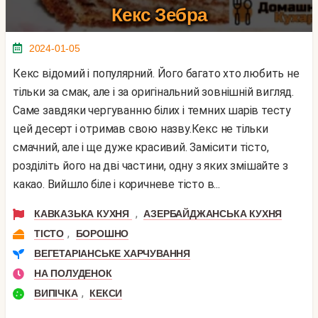
Кекс Зебра
2024-01-05
Кекс відомий і популярний. Його багато хто любить не
тільки за смак, але і за оригінальний зовнішній вигляд.
Саме завдяки чергуванню білих і темних шарів тесту
цей десерт і отримав свою назву.Кекс не тільки
смачний, але і ще дуже красивий. Замісити тісто,
розділіть його на дві частини, одну з яких змішайте з
какао. Вийшло біле і коричневе тісто в...
,
КАВКАЗЬКА КУХНЯ
АЗЕРБАЙДЖАНСЬКА КУХНЯ
,
ТІСТО
БОРОШНО
ВЕГЕТАРІАНСЬКЕ ХАРЧУВАННЯ
НА ПОЛУДЕНОК
,
ВИПІЧКА
КЕКСИ