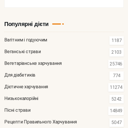
Популярні дієти
Вагітним і годуючим
1187
Веганські страви
2103
Вегетаріанське харчування
25746
Для діабетиків
774
Дієтичне харчування
11274
Низькокалорійні
5242
Пісні страви
14849
Рецепти Правильного Харчування
5047