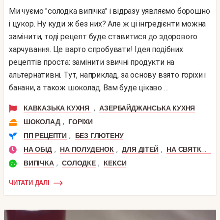
Ми чуємо "солодка випічка" і відразу уявляємо борошно
і цукор. Ну куди ж без них? Але ж ці інгредієнти можна
замінити, тоді рецепт буде ставитися до здорового
харчування. Це варто спробувати! Ідея подібних
рецептів проста: замінити звичні продукти на
альтернативні. Тут, наприклад, за основу взято горіхи і
банани, а також шоколад. Вам буде цікаво ...
,
КАВКАЗЬКА КУХНЯ
АЗЕРБАЙДЖАНСЬКА КУХНЯ
,
ШОКОЛАД
ГОРІХИ
,
ПП РЕЦЕПТИ
БЕЗ ГЛЮТЕНУ
,
,
,
НА ОБІД
НА ПОЛУДЕНОК
ДЛЯ ДІТЕЙ
НА СВЯТКОВИЙ СТІЛ
,
,
ВИПІЧКА
СОЛОДКЕ
КЕКСИ
ЧИТАТИ ДАЛІ