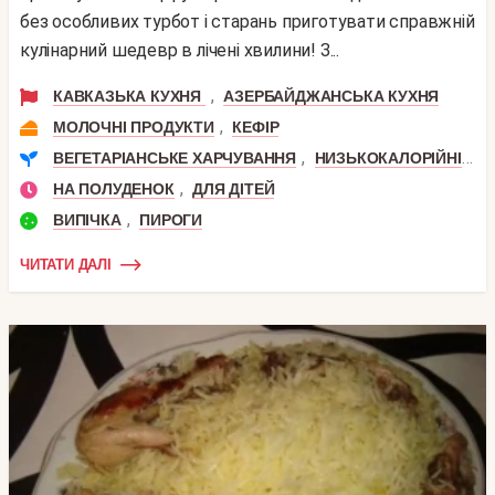
без особливих турбот і старань приготувати справжній
кулінарний шедевр в лічені хвилини! З...
,
КАВКАЗЬКА КУХНЯ
АЗЕРБАЙДЖАНСЬКА КУХНЯ
,
МОЛОЧНІ ПРОДУКТИ
КЕФІР
,
,
ВЕГЕТАРІАНСЬКЕ ХАРЧУВАННЯ
НИЗЬКОКАЛОРІЙНІ
П
,
НА ПОЛУДЕНОК
ДЛЯ ДІТЕЙ
,
ВИПІЧКА
ПИРОГИ
ЧИТАТИ ДАЛІ