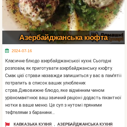
Азербайджанська кюфта
2024-07-16
Класичне блюдо азербайджанської кухні. Сьогодні
розповім, як приготувати азербайджанську кюфту.
Смак цієї страви назавжди залишиться у вас в пам'яті і
потрапить в список ваших улюблених
страв.Дивовижне блюдо, яке відмінним чином
урізноманітнює ваш звичний раціон і додасть пікантної
нотки в ваше меню. Це суп з нутом і пряними
тефтелями з баранини....
,
КАВКАЗЬКА КУХНЯ
АЗЕРБАЙДЖАНСЬКА КУХНЯ