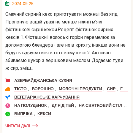
2024-09-25
Смачний сирний кекс приготувати можна і без ягід.
Пропоную вашій увазі не менше ніжні і м'які
фісташкові сирні кекси.Рецепт фісташок сирних
кексів:1. Фісташки і волоські горіхи перемелює за
допомогою блендера - але не в крихту, інакше вони не
будуть відчуватися в готовому кекс.2. Активно
збиваємо цукор з вершковим маслом. Додаємо туди
ж сир, зміш...
АЗЕРБАЙДЖАНСЬКА КУХНЯ
,
,
,
,
ТІСТО
БОРОШНО
МОЛОЧНІ ПРОДУКТИ
СИР
ГОРІХИ
ВЕГЕТАРІАНСЬКЕ ХАРЧУВАННЯ
,
,
,
НА ПОЛУДЕНОК
ДЛЯ ДІТЕЙ
НА СВЯТКОВИЙ СТІЛ
ДЕ
,
ВИПІЧКА
КЕКСИ
ЧИТАТИ ДАЛІ