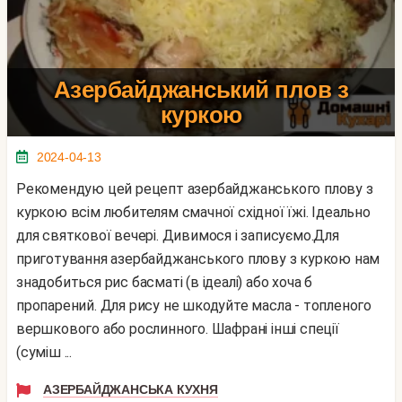
Азербайджанський плов з
куркою
2024-04-13
Рекомендую цей рецепт азербайджанського плову з
куркою всім любителям смачної східної їжі. Ідеально
для святкової вечері. Дивимося і записуємо.Для
приготування азербайджанського плову з куркою нам
знадобиться рис басматі (в ідеалі) або хоча б
пропарений. Для рису не шкодуйте масла - топленого
вершкового або рослинного. Шафрані інші спеції
(суміш ...
АЗЕРБАЙДЖАНСЬКА КУХНЯ