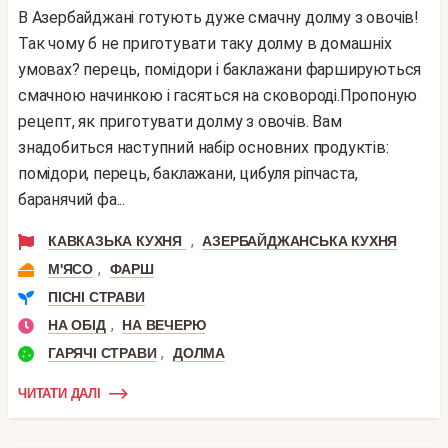
В Азербайджані готують дуже смачну долму з овочів!
Так чому б не приготувати таку долму в домашніх
умовах? перець, помідори і баклажани фаршируються
смачною начинкою і гасяться на сковороді.Пропоную
рецепт, як приготувати долму з овочів. Вам
знадобиться наступний набір основних продуктів:
помідори, перець, баклажани, цибуля ріпчаста,
баранячий фа...
,
КАВКАЗЬКА КУХНЯ
АЗЕРБАЙДЖАНСЬКА КУХНЯ
,
М'ЯСО
ФАРШ
ПІСНІ СТРАВИ
,
НА ОБІД
НА ВЕЧЕРЮ
,
ГАРЯЧІ СТРАВИ
ДОЛМА
ЧИТАТИ ДАЛІ