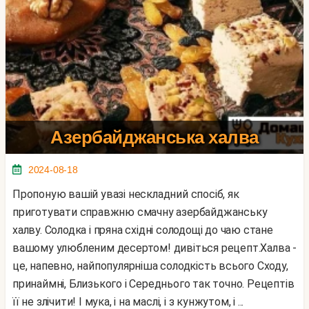
Азербайджанська халва
2024-08-18
Пропоную вашій увазі нескладний спосіб, як
приготувати справжню смачну азербайджанську
халву. Солодка і пряна східні солодощі до чаю стане
вашому улюбленим десертом! дивіться рецепт.Халва -
це, напевно, найпопулярніша солодкість всього Сходу,
принаймні, Близького і Середнього так точно. Рецептів
її не злічити! І мука, і на маслі, і з кунжутом, і ...