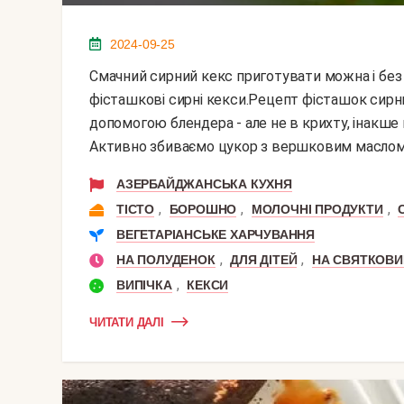
2024-09-25
Смачний сирний кекс приготувати можна і без ягід. Пропоную вашій увазі не менше ніжні і м'які
фісташкові сирні кекси.Рецепт фісташок сирних
допомогою блендера - але не в крихту, інакше 
Активно збиваємо цукор з вершковим маслом. 
АЗЕРБАЙДЖАНСЬКА КУХНЯ
,
,
,
ТІСТО
БОРОШНО
МОЛОЧНІ ПРОДУКТИ
ВЕГЕТАРІАНСЬКЕ ХАРЧУВАННЯ
,
,
НА ПОЛУДЕНОК
ДЛЯ ДІТЕЙ
НА СВЯТКОВИ
,
ВИПІЧКА
КЕКСИ
ЧИТАТИ ДАЛІ