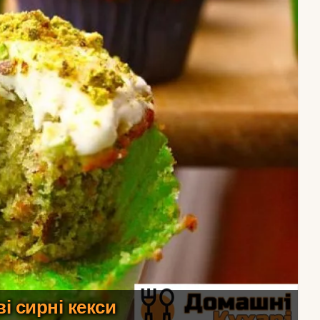
і сирні кекси