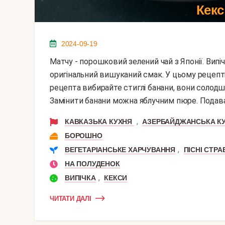
Кекс
2024-09-19
Матчу - порошковий зелений чай з Японії. Випічці він надає не тільки характерний зелений колір, але
оригінальний вишуканий смак. У цьому рецепті
рецепта вибирайте стиглі банани, вони солодше
Замінити банани можна яблучним пюре. Подавайт
,
КАВКАЗЬКА КУХНЯ
АЗЕРБАЙДЖАНСЬКА К
БОРОШНО
,
ВЕГЕТАРІАНСЬКЕ ХАРЧУВАННЯ
ПІСНІ СТРА
НА ПОЛУДЕНОК
,
ВИПІЧКА
КЕКСИ
ЧИТАТИ ДАЛІ