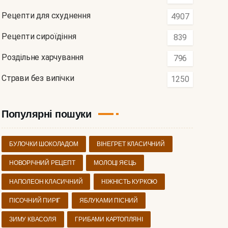
Рецепти для схуднення
4907
Рецепти сироїдіння
839
Роздільне харчування
796
Страви без випічки
1250
Популярні пошуки
БУЛОЧКИ ШОКОЛАДОМ
ВІНЕГРЕТ КЛАСИЧНИЙ
НОВОРІЧНИЙ РЕЦЕПТ
МОЛОЦІ ЯЄЦЬ
НАПОЛЕОН КЛАСИЧНИЙ
НІЖНІСТЬ КУРКОЮ
ПІСОЧНИЙ ПИРІГ
ЯБЛУКАМИ ПІСНИЙ
ЗИМУ КВАСОЛЯ
ГРИБАМИ КАРТОПЛЯНІ