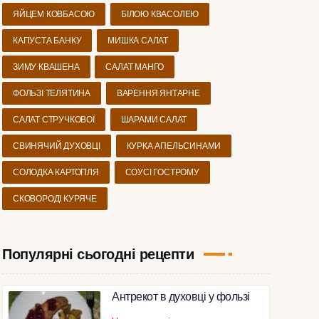
ЯЙЦЕМ КОВБАСОЮ
БІЛОЮ КВАСОЛЕЮ
КАПУСТА БАНКУ
МИШКА САЛАТ
ЗИМУ КВАШЕНА
САЛАТ МАНГО
ФОЛЬЗІ ТЕЛЯТИНА
ВАРЕННЯ ЯНТАРНЕ
САЛАТ СТРУЧКОВОЇ
ШАРАМИ САЛАТ
СВИНЯЧИЙ ДУХОВЦІ
КУРКА АПЕЛЬСИНАМИ
СОЛОДКА КАРТОПЛЯ
СОУСІ ГОСТРОМУ
СКОВОРОДІ КУРЯЧЕ
Популярні сьогодні рецепти
Антрекот в духовці у фользі