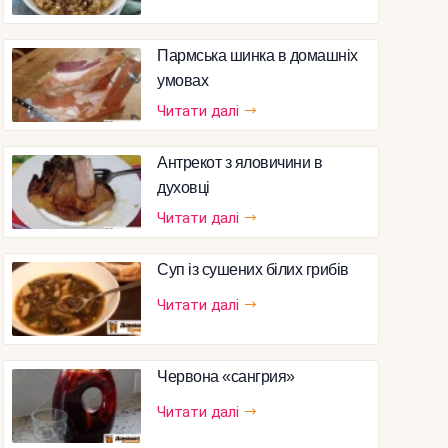
Пармська шинка в домашніх
умовах
Читати далі
Антрекот з яловичини в
духовці
Читати далі
Суп із сушених білих грибів
Читати далі
Червона «сангрия»
Читати далі