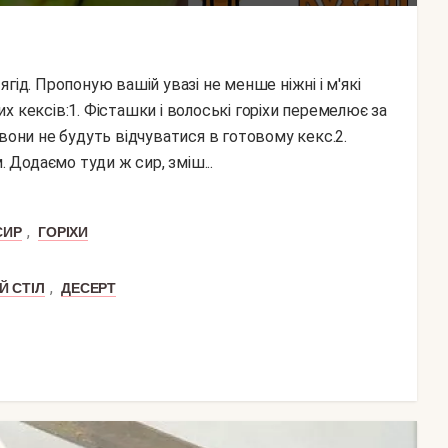
 кексів:1. Фісташки і волоські горіхи перемелює за
вони не будуть відчуватися в готовому кекс.2.
Додаємо туди ж сир, зміш...
,
СИР
ГОРІХИ
,
Й СТІЛ
ДЕСЕРТ