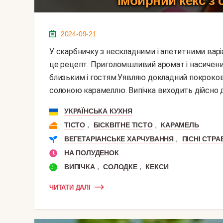
Імбирний кекс з
2024-09-21
У скарбничку з нескладними і апетитними варіантами домашньої випічки я рекомендую додати
це рецепт. Приголомшливий аромат і насичени
близьким і гостям.Уявляю докладний покроков
солоною карамеллю. Випічка виходить дійсно д
УКРАЇНСЬКА КУХНЯ
,
,
ТІСТО
БІСКВІТНЕ ТІСТО
КАРАМЕЛЬ
,
ВЕГЕТАРІАНСЬКЕ ХАРЧУВАННЯ
ПІСНІ СТРА
НА ПОЛУДЕНОК
,
,
ВИПІЧКА
СОЛОДКЕ
КЕКСИ
ЧИТАТИ ДАЛІ