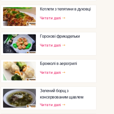
Котлети з телятини в духовці
Читати далі
Горохові фрикадельки
Читати далі
Брокколі в аерогрилі
Читати далі
Зелений борщ з
консервованим щавлем
Читати далі