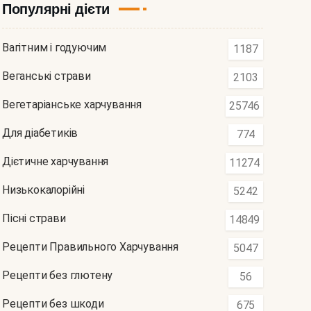
Популярні дієти
Вагітним і годуючим
1187
Веганські страви
2103
Вегетаріанське харчування
25746
Для діабетиків
774
Дієтичне харчування
11274
Низькокалорійні
5242
Пісні страви
14849
Рецепти Правильного Харчування
5047
Рецепти без глютену
56
Рецепти без шкоди
675