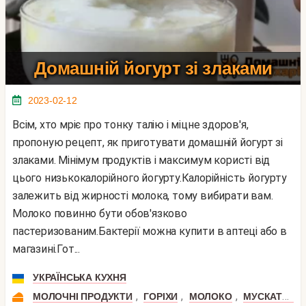
Домашній йогурт зі злаками
2023-02-12
Всім, хто мріє про тонку талію і міцне здоров'я,
пропоную рецепт, як приготувати домашній йогурт зі
злаками. Мінімум продуктів і максимум користі від
цього низькокалорійного йогурту.Калорійність йогурту
залежить від жирності молока, тому вибирати вам.
Молоко повинно бути обов'язково
пастеризованим.Бактерії можна купити в аптеці або в
магазині.Гот...
УКРАЇНСЬКА КУХНЯ
,
,
,
МОЛОЧНІ ПРОДУКТИ
ГОРІХИ
МОЛОКО
МУСКАТНИЙ ГОРІХ