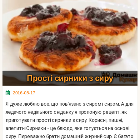
Прості сирники з сиру
2016-08-17
Я дуже люблю все, що пов'язано з сиром і сиром. А для
ледачого недільного сніданку я пропоную рецепт, як
приготувати прості сирники з сиру. Корисні, пишні,
апетитні.Сирники - це блюдо, яке готується на основі
сиру. Переважно брати домашній жирний сир. Є багато