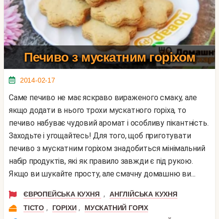
Печиво з мускатним горіхом
2014-02-17
Саме печиво не має яскраво вираженого смаку, але
якщо додати в нього трохи мускатного горіха, то
печиво набуває чудовий аромат і особливу пікантність.
Заходьте і угощайтесь! Для того, щоб приготувати
печиво з мускатним горіхом знадобиться мінімальний
набір продуктів, які як правило завжди є під рукою.
Якщо ви шукайте просту, але смачну домашню ви...
,
ЄВРОПЕЙСЬКА КУХНЯ
АНГЛІЙСЬКА КУХНЯ
,
,
ТІСТО
ГОРІХИ
МУСКАТНИЙ ГОРІХ