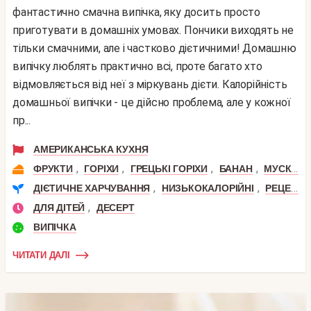
фантастично смачна випічка, яку досить просто
приготувати в домашніх умовах. Пончики виходять не
тільки смачними, але і частково дієтичними! Домашню
випічку люблять практично всі, проте багато хто
відмовляється від неї з міркувань дієти. Калорійність
домашньої випічки - це дійсно проблема, але у кожної
пр...
АМЕРИКАНСЬКА КУХНЯ
,
,
,
,
ФРУКТИ
ГОРІХИ
ГРЕЦЬКІ ГОРІХИ
БАНАН
МУСКАТНИЙ ГОРІХ
,
,
ДІЄТИЧНЕ ХАРЧУВАННЯ
НИЗЬКОКАЛОРІЙНІ
РЕЦЕПТИ ДЛЯ СХУДНЕННЯ
,
ДЛЯ ДІТЕЙ
ДЕСЕРТ
ВИПІЧКА
ЧИТАТИ ДАЛІ