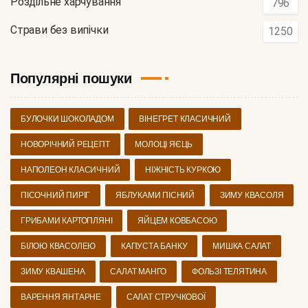
Роздільне харчування
796
Страви без випічки
1250
Популярні пошуки
БУЛОЧКИ ШОКОЛАДОМ
ВІНЕГРЕТ КЛАСИЧНИЙ
НОВОРІЧНИЙ РЕЦЕПТ
МОЛОЦІ ЯЄЦЬ
НАПОЛЕОН КЛАСИЧНИЙ
НІЖНІСТЬ КУРКОЮ
ПІСОЧНИЙ ПИРІГ
ЯБЛУКАМИ ПІСНИЙ
ЗИМУ КВАСОЛЯ
ГРИБАМИ КАРТОПЛЯНІ
ЯЙЦЕМ КОВБАСОЮ
БІЛОЮ КВАСОЛЕЮ
КАПУСТА БАНКУ
МИШКА САЛАТ
ЗИМУ КВАШЕНА
САЛАТ МАНГО
ФОЛЬЗІ ТЕЛЯТИНА
ВАРЕННЯ ЯНТАРНЕ
САЛАТ СТРУЧКОВОЇ