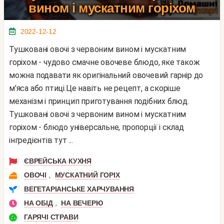
вином і мускатним горіхом
2022-12-12
Тушковані овочі з червоним вином і мускатним
горіхом - чудово смачне овочеве блюдо, яке також
можна подавати як оригінальний овочевий гарнір до
м'яса або птиці.Це навіть не рецепт, а скоріше
механізм і принцип приготування подібних блюд.
Тушковані овочі з червоним вином і мускатним
горіхом - блюдо універсальне, пропорції і склад
інгредієнтів тут ...
ЄВРЕЙСЬКА КУХНЯ
,
ОВОЧІ
МУСКАТНИЙ ГОРІХ
ВЕГЕТАРІАНСЬКЕ ХАРЧУВАННЯ
,
НА ОБІД
НА ВЕЧЕРЮ
ГАРЯЧІ СТРАВИ