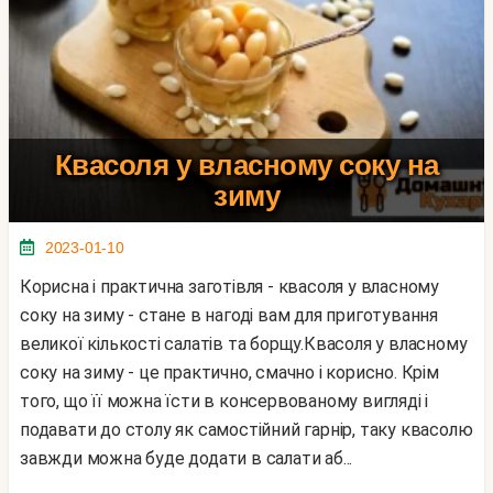
Квасоля у власному соку на
зиму
2023-01-10
Корисна і практична заготівля - квасоля у власному
соку на зиму - стане в нагоді вам для приготування
великої кількості салатів та борщу.Квасоля у власному
соку на зиму - це практично, смачно і корисно. Крім
того, що її можна їсти в консервованому вигляді і
подавати до столу як самостійний гарнір, таку квасолю
завжди можна буде додати в салати аб...