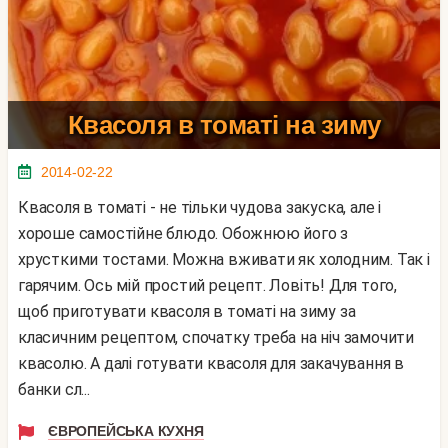
Квасоля в томаті на зиму
2014-02-22
Квасоля в томаті - не тільки чудова закуска, але і
хороше самостійне блюдо. Обожнюю його з
хрусткими тостами. Можна вживати як холодним. Так і
гарячим. Ось мій простий рецепт. Ловіть! Для того,
щоб приготувати квасоля в томаті на зиму за
класичним рецептом, спочатку треба на ніч замочити
квасолю. А далі готувати квасоля для закачування в
банки сл...
ЄВРОПЕЙСЬКА КУХНЯ