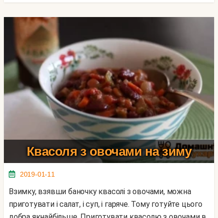
Квасоля з овочами на зиму
2019-01-11
Взимку, взявши баночку квасолі з овочами, можна
приготувати і салат, і суп, і гаряче. Тому готуйте цього
добра якнайбільше. Приготувати квасолю з овочами в