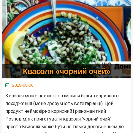
Квасоля «чорний очей»
2015-08-06
Квасоля може повністю замінити білки тваринного
походження (мене зрозуміють вегетаріанці). Цей
продукт неймовірно корисний і різноманітний.
Розповім, як приготувати квасоля "чорний очей"
просто.Квасоля може бути не тільки доповненням до