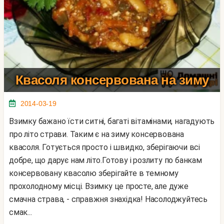
Квасоля консервована на зиму
2014-03-19
Взимку бажано їсти ситні, багаті вітамінами, нагадують
про літо страви. Таким є на зиму консервована
квасоля. Готується просто і швидко, зберігаючи всі
добре, що дарує нам літо.Готову і розлиту по банкам
консервовану квасолю зберігайте в темному
прохолодному місці. Взимку це просте, але дуже
смачна страва, - справжня знахідка! Насолоджуйтесь
смак...