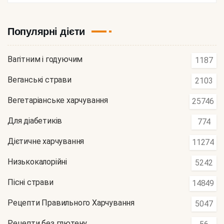
Популярні дієти
Вагітним і годуючим
1187
Веганські страви
2103
Вегетаріанське харчування
25746
Для діабетиків
774
Дієтичне харчування
11274
Низькокалорійні
5242
Пісні страви
14849
Рецепти Правильного Харчування
5047
Рецепти без глютену