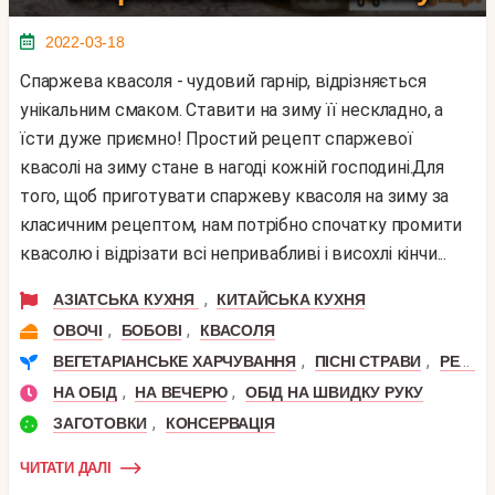
2022-03-18
Спаржева квасоля - чудовий гарнір, відрізняється
унікальним смаком. Ставити на зиму її нескладно, а
їсти дуже приємно! Простий рецепт спаржевої
квасолі на зиму стане в нагоді кожній господині.Для
того, щоб приготувати спаржеву квасоля на зиму за
класичним рецептом, нам потрібно спочатку промити
квасолю і відрізати всі непривабливі і висохлі кінчи...
,
АЗІАТСЬКА КУХНЯ
КИТАЙСЬКА КУХНЯ
,
,
ОВОЧІ
БОБОВІ
КВАСОЛЯ
,
,
ВЕГЕТАРІАНСЬКЕ ХАРЧУВАННЯ
ПІСНІ СТРАВИ
РЕЦЕПТИ ДЛЯ СХУДНЕННЯ
,
,
НА ОБІД
НА ВЕЧЕРЮ
ОБІД НА ШВИДКУ РУКУ
,
ЗАГОТОВКИ
КОНСЕРВАЦІЯ
ЧИТАТИ ДАЛІ