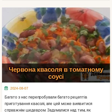
Червона квасоля в томатному
соусі
2024-08-07
Багато з нас перепробували багато рецептів
приготування квасолі, але цей може виявитися
справжнім шедевром. Задумалися над тим, як