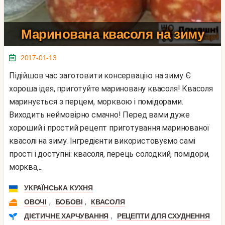
Маринована квасоля на зиму
2017-01-13
Підійшов час заготовити консервацію на зиму. Є
хороша ідея, приготуйте мариновану квасоля! Квасоля
маринується з перцем, морквою і помідорами.
Виходить неймовірно смачно! Перед вами дуже
хороший і простий рецепт приготування маринованої
квасолі на зиму. Інгредієнти використовуємо самі
прості і доступні: квасоля, перець солодкий, помідори,
морква,...
УКРАЇНСЬКА КУХНЯ
,
,
ОВОЧІ
БОБОВІ
КВАСОЛЯ
,
ДІЄТИЧНЕ ХАРЧУВАННЯ
РЕЦЕПТИ ДЛЯ СХУДНЕННЯ