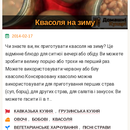
Квасоля на зиму
2014-02-17
Чи знаєте ви, як приготувати квасоля на зиму? Це
відмінне блюдо для ситної вечері або обіду. Ви можете
зробити велику порцію або трохи на перший раз.
Можете використовувати червону або білу
квасолю.Консервовану квасолю можна
використовувати для приготування перших страв
(суп, борщ), для других страв, для салатів і закусок. Ви
можете гасити її в т...
,
КАВКАЗЬКА КУХНЯ
ГРУЗИНСЬКА КУХНЯ
,
,
ОВОЧІ
БОБОВІ
КВАСОЛЯ
,
ВЕГЕТАРІАНСЬКЕ ХАРЧУВАННЯ
ПІСНІ СТРАВИ