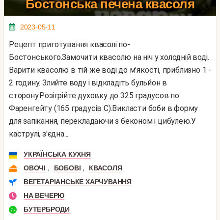
Бостонська печена квасоля
2023-05-11
Рецепт приготування квасолі по-
Бостонського.Замочити квасолю на ніч у холодній воді.
Варити квасолю в тій же воді до м'якості, приблизно 1 -
2 годину. Злийте воду і відкладіть бульйон в
сторону.Розігрійте духовку до 325 градусов по
Фаренгейту (165 градусів С).Викласти боби в форму
для запікання, перекладаючи з беконом і цибулею.У
каструлі, з'єдна...
УКРАЇНСЬКА КУХНЯ
,
,
ОВОЧІ
БОБОВІ
КВАСОЛЯ
ВЕГЕТАРІАНСЬКЕ ХАРЧУВАННЯ
НА ВЕЧЕРЮ
БУТЕРБРОДИ