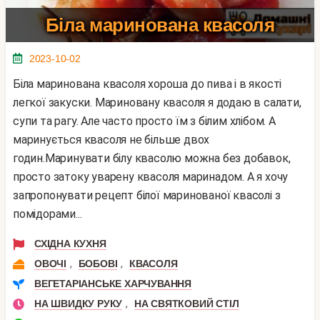
Біла маринована квасоля
2023-10-02
Біла маринована квасоля хороша до пива і в якості
легкої закуски. Мариновану квасоля я додаю в салати,
супи та рагу. Але часто просто їм з білим хлібом. А
маринується квасоля не більше двох
годин.Маринувати білу квасолю можна без добавок,
просто затоку уварену квасоля маринадом. А я хочу
запропонувати рецепт білої маринованої квасолі з
помідорами...
СХІДНА КУХНЯ
,
,
ОВОЧІ
БОБОВІ
КВАСОЛЯ
ВЕГЕТАРІАНСЬКЕ ХАРЧУВАННЯ
,
НА ШВИДКУ РУКУ
НА СВЯТКОВИЙ СТІЛ