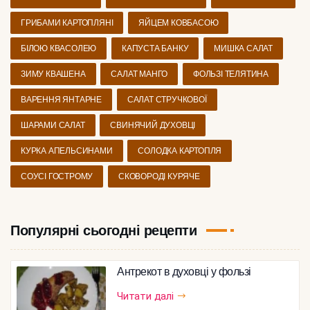
ГРИБАМИ КАРТОПЛЯНІ
ЯЙЦЕМ КОВБАСОЮ
БІЛОЮ КВАСОЛЕЮ
КАПУСТА БАНКУ
МИШКА САЛАТ
ЗИМУ КВАШЕНА
САЛАТ МАНГО
ФОЛЬЗІ ТЕЛЯТИНА
ВАРЕННЯ ЯНТАРНЕ
САЛАТ СТРУЧКОВОЇ
ШАРАМИ САЛАТ
СВИНЯЧИЙ ДУХОВЦІ
КУРКА АПЕЛЬСИНАМИ
СОЛОДКА КАРТОПЛЯ
СОУСІ ГОСТРОМУ
СКОВОРОДІ КУРЯЧЕ
Популярні сьогодні рецепти
Антрекот в духовці у фользі
Читати далі