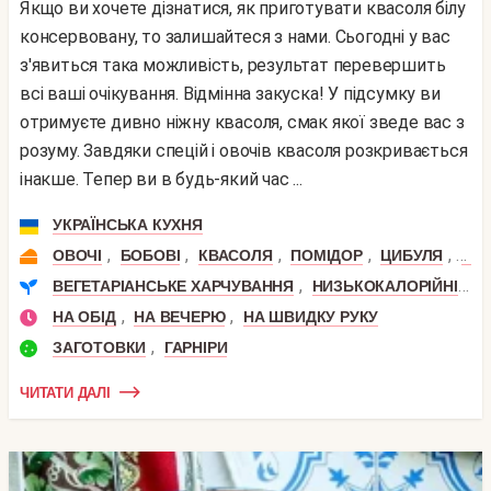
Якщо ви хочете дізнатися, як приготувати квасоля білу
консервовану, то залишайтеся з нами. Сьогодні у вас
з'явиться така можливість, результат перевершить
всі ваші очікування. Відмінна закуска! У підсумку ви
отримуєте дивно ніжну квасоля, смак якої зведе вас з
розуму. Завдяки спецій і овочів квасоля розкривається
інакше. Тепер ви в будь-який час ...
УКРАЇНСЬКА КУХНЯ
,
,
,
,
,
ОВОЧІ
БОБОВІ
КВАСОЛЯ
ПОМІДОР
ЦИБУЛЯ
ШП
,
,
ВЕГЕТАРІАНСЬКЕ ХАРЧУВАННЯ
НИЗЬКОКАЛОРІЙНІ
П
,
,
НА ОБІД
НА ВЕЧЕРЮ
НА ШВИДКУ РУКУ
,
ЗАГОТОВКИ
ГАРНІРИ
ЧИТАТИ ДАЛІ