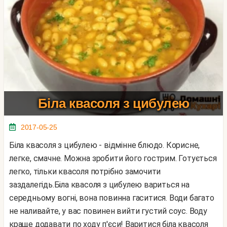
Біла квасоля з цибулею
2017-05-25
Біла квасоля з цибулею - відмінне блюдо. Корисне,
легке, смачне. Можна зробити його гострим. Готується
легко, тільки квасоля потрібно замочити
заздалегідь.Біла квасоля з цибулею вариться на
середньому вогні, вона повинна гаситися. Води багато
не наливайте, у вас повинен вийти густий соус. Воду
краще додавати по ходу п'єси! Варитися біла квасоля