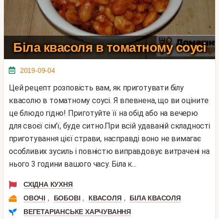
Біла квасоля в томатному соусі
2019-09-04
Цей рецепт розповість вам, як приготувати білу
квасолю в томатному соусі. Я впевнена, що ви оціните
це блюдо гідно! Приготуйте її на обід або на вечерю
для своєї сім'ї, буде ситно.При всій удаваній складності
приготування цієї страви, насправді воно не вимагає
особливих зусиль і повністю виправдовує витрачені на
нього 3 години вашого часу. Біла к...
СХІДНА КУХНЯ
,
,
,
ОВОЧІ
БОБОВІ
КВАСОЛЯ
БІЛА КВАСОЛЯ
ВЕГЕТАРІАНСЬКЕ ХАРЧУВАННЯ