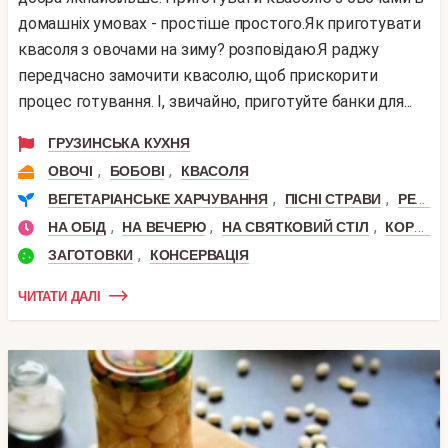
домашніх умовах - простіше простого.Як приготувати
квасоля з овочами на зиму? розповідаю.Я раджу
передчасно замочити квасолю, щоб прискорити
процес готування. І, звичайно, приготуйте банки для...
ГРУЗИНСЬКА КУХНЯ
,
,
ОВОЧІ
БОБОВІ
КВАСОЛЯ
,
,
ВЕГЕТАРІАНСЬКЕ ХАРЧУВАННЯ
ПІСНІ СТРАВИ
РЕЦЕПТИ ДЛЯ СХУДНЕННЯ
,
,
,
НА ОБІД
НА ВЕЧЕРЮ
НА СВЯТКОВИЙ СТІЛ
КОРИСНИЙ ОБІД
,
ЗАГОТОВКИ
КОНСЕРВАЦІЯ
ЧИТАТИ ДАЛІ