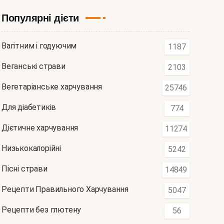
Популярні дієти
Вагітним і годуючим
1187
Веганські страви
2103
Вегетаріанське харчування
25746
Для діабетиків
774
Дієтичне харчування
11274
Низькокалорійні
5242
Пісні страви
14849
Рецепти Правильного Харчування
5047
Рецепти без глютену
56