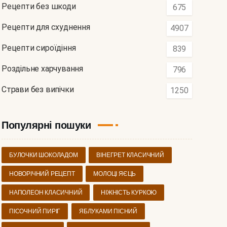
Рецепти без шкоди
675
Рецепти для схуднення
4907
Рецепти сироїдіння
839
Роздільне харчування
796
Страви без випічки
1250
Популярні пошуки
БУЛОЧКИ ШОКОЛАДОМ
ВІНЕГРЕТ КЛАСИЧНИЙ
НОВОРІЧНИЙ РЕЦЕПТ
МОЛОЦІ ЯЄЦЬ
НАПОЛЕОН КЛАСИЧНИЙ
НІЖНІСТЬ КУРКОЮ
ПІСОЧНИЙ ПИРІГ
ЯБЛУКАМИ ПІСНИЙ