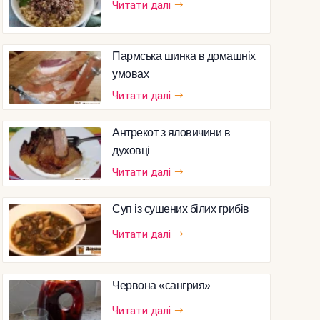
Читати далі
Пармська шинка в домашніх
умовах
Читати далі
Антрекот з яловичини в
духовці
Читати далі
Суп із сушених білих грибів
Читати далі
Червона «сангрия»
Читати далі