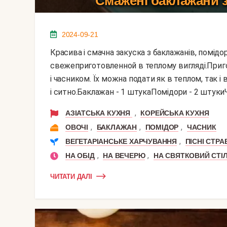
Смажені баклажани з
2024-09-21
Красива і смачна закуска з баклажанів, помідорів і часнику. До столу подається
свежеприготовленной в теплому вигляді.Приго
і часником. Їх можна подати як в теплом, так і
і ситно.Баклажан - 1 штукаПомідори - 2 штукиЧа
,
АЗІАТСЬКА КУХНЯ
КОРЕЙСЬКА КУХНЯ
,
,
,
ОВОЧІ
БАКЛАЖАН
ПОМІДОР
ЧАСНИК
,
ВЕГЕТАРІАНСЬКЕ ХАРЧУВАННЯ
ПІСНІ СТРА
,
,
НА ОБІД
НА ВЕЧЕРЮ
НА СВЯТКОВИЙ СТІ
ЧИТАТИ ДАЛІ