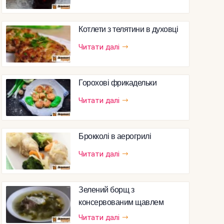
Котлети з телятини в духовці
Читати далі
Горохові фрикадельки
Читати далі
Брокколі в аерогрилі
Читати далі
Зелений борщ з
консервованим щавлем
Читати далі