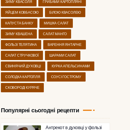
ЗИМУ КВАСОЛЯ
ГРИБАМИ КАРТОПЛЯНІ
ЯЙЦЕМ КОВБАСОЮ
БІЛОЮ КВАСОЛЕЮ
КАПУСТА БАНКУ
МИШКА САЛАТ
ЗИМУ КВАШЕНА
САЛАТ МАНГО
ФОЛЬЗІ ТЕЛЯТИНА
ВАРЕННЯ ЯНТАРНЕ
САЛАТ СТРУЧКОВОЇ
ШАРАМИ САЛАТ
СВИНЯЧИЙ ДУХОВЦІ
КУРКА АПЕЛЬСИНАМИ
СОЛОДКА КАРТОПЛЯ
СОУСІ ГОСТРОМУ
СКОВОРОДІ КУРЯЧЕ
Популярні сьогодні рецепти
Антрекот в духовці у фользі