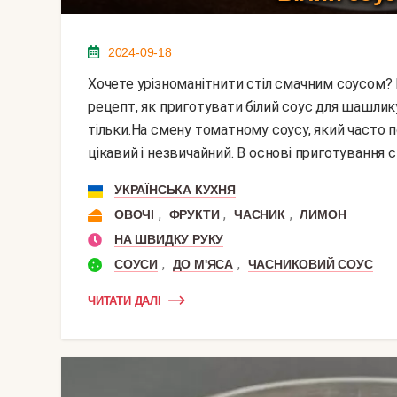
2024-09-18
Хочете урізноманітнити стіл смачним соусом? Пропоную оригінальний, пікантний і смачний
рецепт, як приготувати білий соус для шашлику. 
тільки.На смену томатному соусу, який часто
цікавий і незвичайний. В основі приготування с
УКРАЇНСЬКА КУХНЯ
,
,
,
ОВОЧІ
ФРУКТИ
ЧАСНИК
ЛИМОН
НА ШВИДКУ РУКУ
,
,
СОУСИ
ДО М'ЯСА
ЧАСНИКОВИЙ СОУС
ЧИТАТИ ДАЛІ