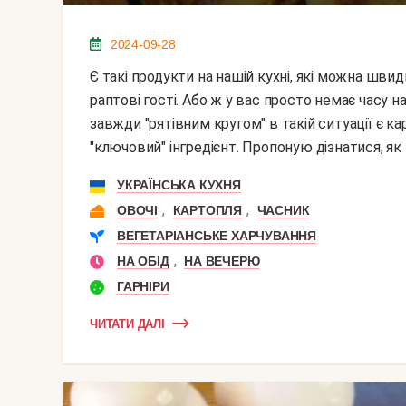
2024-09-28
Є такі продукти на нашій кухні, які можна швидко приготувати. Вони рятують, якщо нагрянули
раптові гості. Або ж у вас просто немає часу н
завжди "рятівним кругом" в такій ситуації є к
"ключовий" інгредієнт. Пропоную дізнатися, як 
УКРАЇНСЬКА КУХНЯ
,
,
ОВОЧІ
КАРТОПЛЯ
ЧАСНИК
ВЕГЕТАРІАНСЬКЕ ХАРЧУВАННЯ
,
НА ОБІД
НА ВЕЧЕРЮ
ГАРНІРИ
ЧИТАТИ ДАЛІ