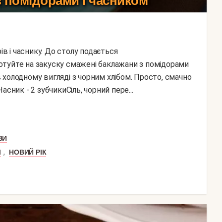
 помідорами і часником
туйте на закуску смажені баклажани з помідорами
 в холодному вигляді з чорним хлібом. Просто, смачно
сник - 2 зубчикиСіль, чорний пере...
ВИ
,
Л
НОВИЙ РІК