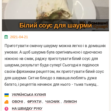
Білий соус для шаурми
2021-04-21
Приготувати смачну шаурму можна легко і в домашніх
умовах. А щоб шаурма була оригінальною і одночасно
ніжною на смак, раджу приготувати білий соус для
шаурми, результат буде супер! Сьогодні я поділюся
своїм фірязикам рецептом, як приготувати білий соус
для шаурми. Ситне блюдо з лаваша люблять дуже
багато, і рецептів начинок для нього - тьма тьмущ...
УКРАЇНСЬКА КУХНЯ
,
,
,
ОВОЧІ
ФРУКТИ
ЧАСНИК
ЛИМОН
НА ШВИДКУ РУКУ