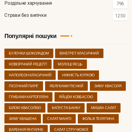
Роздільне харчування
796
Страви без випічки
1250
Популярні пошуки
БУЛОЧКИ ШОКОЛАДОМ
ВІНЕГРЕТ КЛАСИЧНИЙ
НОВОРІЧНИЙ РЕЦЕПТ
МОЛОЦІ ЯЄЦЬ
НАПОЛЕОН КЛАСИЧНИЙ
НІЖНІСТЬ КУРКОЮ
ПІСОЧНИЙ ПИРІГ
ЯБЛУКАМИ ПІСНИЙ
ЗИМУ КВАСОЛЯ
ГРИБАМИ КАРТОПЛЯНІ
ЯЙЦЕМ КОВБАСОЮ
БІЛОЮ КВАСОЛЕЮ
КАПУСТА БАНКУ
МИШКА САЛАТ
ЗИМУ КВАШЕНА
САЛАТ МАНГО
ФОЛЬЗІ ТЕЛЯТИНА
ВАРЕННЯ ЯНТАРНЕ
САЛАТ СТРУЧКОВОЇ