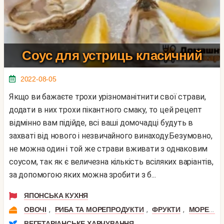
Соус для устриць класичний
2022-08-05
Якщо ви бажаєте трохи урізноманітнити свої страви,
додати в них трохи пікантного смаку, то цей рецепт
відмінно вам підійде, всі ваші домочадці будуть в
захваті від нового і незвичайного винаходу.Безумовно,
не можна один і той же страви вживати з однаковим
соусом, так як є величезна кількість всіляких варіантів,
за допомогою яких можна зробити з б...
ЯПОНСЬКА КУХНЯ
,
,
,
ОВОЧІ
РИБА ТА МОРЕПРОДУКТИ
ФРУКТИ
МОРЕПРОДУКТИ
ВЕГЕТАРІАНСЬКЕ ХАРЧУВАННЯ