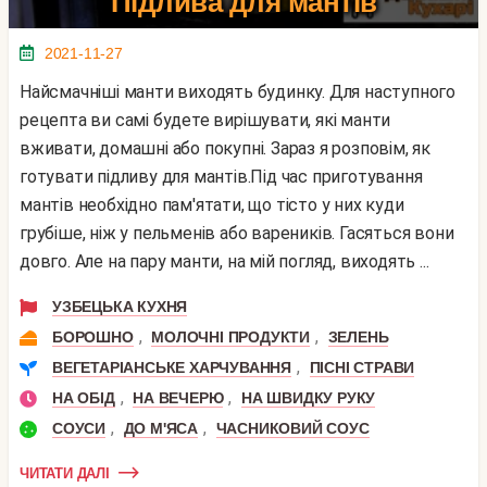
Підлива для мантів
2021-11-27
Найсмачніші манти виходять будинку. Для наступного
рецепта ви самі будете вирішувати, які манти
вживати, домашні або покупні. Зараз я розповім, як
готувати підливу для мантів.Під час приготування
мантів необхідно пам'ятати, що тісто у них куди
грубіше, ніж у пельменів або вареників. Гасяться вони
довго. Але на пару манти, на мій погляд, виходять ...
УЗБЕЦЬКА КУХНЯ
,
,
БОРОШНО
МОЛОЧНІ ПРОДУКТИ
ЗЕЛЕНЬ
,
ВЕГЕТАРІАНСЬКЕ ХАРЧУВАННЯ
ПІСНІ СТРАВИ
,
,
НА ОБІД
НА ВЕЧЕРЮ
НА ШВИДКУ РУКУ
,
,
СОУСИ
ДО М'ЯСА
ЧАСНИКОВИЙ СОУС
ЧИТАТИ ДАЛІ