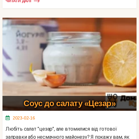
ЧИТАТИ ДАЛІ
Соус до салату «Цезар»
2023-02-16
Любіть салат "цезар", але втомилися від готової
заправки або несмачного майонезу? Я покажу вам, як