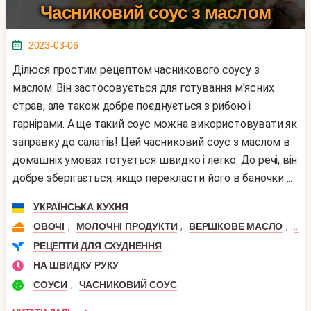
Часниковий соус з маслом
2023-03-06
Ділюся простим рецептом часникового соусу з
маслом. Він застосовується для готування м'ясних
страв, але також добре поєднується з рибою і
гарнірами. А ще такий соус можна використовувати як
заправку до салатів! Цей часниковий соус з маслом в
домашніх умовах готується швидко і легко. До речі, він
добре зберігається, якщо перекласти його в баночки ...
УКРАЇНСЬКА КУХНЯ
,
,
,
ОВОЧІ
МОЛОЧНІ ПРОДУКТИ
ВЕРШКОВЕ МАСЛО
ЧА
РЕЦЕПТИ ДЛЯ СХУДНЕННЯ
НА ШВИДКУ РУКУ
,
СОУСИ
ЧАСНИКОВИЙ СОУС