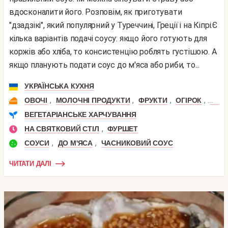
вдосконалити його. Розповім, як приготувати
"дзадзікі", який популярний у Туреччині, Греції і на Кіпрі.Є
кілька варіантів подачі соусу: якщо його готують для
коржів або хліба, то консистенцію роблять густішою. А
якщо планують подати соус до м'яса або риби, то...
УКРАЇНСЬКА КУХНЯ
,
,
,
,
ОВОЧІ
МОЛОЧНІ ПРОДУКТИ
ФРУКТИ
ОГІРОК
ЧАС
ВЕГЕТАРІАНСЬКЕ ХАРЧУВАННЯ
,
НА СВЯТКОВИЙ СТІЛ
ФУРШЕТ
,
,
СОУСИ
ДО М'ЯСА
ЧАСНИКОВИЙ СОУС
ЧИТАТИ ДАЛІ