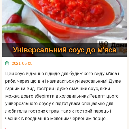
Універсальний соус до м'яса
2021-05-08
Цей соус відмінно підійде для будь-якого виду м'яса і
риби, через що він і називається універсальним! Дуже
гарний на вид, гострий і дуже смачний соус, який
можна довго зберігати в холодильнику.Рецепт цього
універсального соусу я підготувала спеціально для
любителів гострих страв, так як гострий перець і
часник в поєднанні з меленим червоним перце...