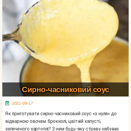
Сирно-часниковий соус
2021-09-17
Як приготувати сирно-часниковий соус «з нуля» до
відварною овочам: брокколі, цвітній капусті,
запеченого картоплі? З ним будь-яку страву набуває