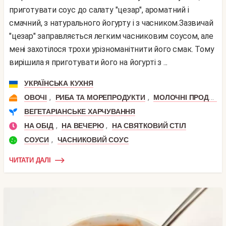
приготувати соус до салату "цезар", ароматний і
смачний, з натурального йогурту і з часником.Зазвичай
"цезар" заправляється легким часниковим соусом, але
мені захотілося трохи урізноманітнити його смак. Тому
вирішила я приготувати його на йогурті з ...
УКРАЇНСЬКА КУХНЯ
,
,
ОВОЧІ
РИБА ТА МОРЕПРОДУКТИ
МОЛОЧНІ ПРОДУКТИ
ВЕГЕТАРІАНСЬКЕ ХАРЧУВАННЯ
,
,
НА ОБІД
НА ВЕЧЕРЮ
НА СВЯТКОВИЙ СТІЛ
,
СОУСИ
ЧАСНИКОВИЙ СОУС
ЧИТАТИ ДАЛІ