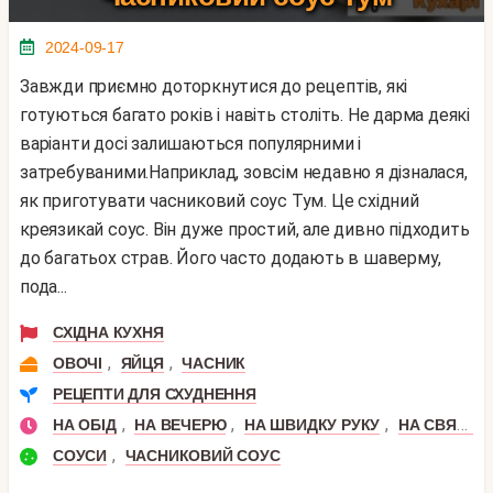
2024-09-17
Завжди приємно доторкнутися до рецептів, які
готуються багато років і навіть століть. Не дарма деякі
варіанти досі залишаються популярними і
затребуваними.Наприклад, зовсім недавно я дізналася,
як приготувати часниковий соус Тум. Це східний
креязикай соус. Він дуже простий, але дивно підходить
до багатьох страв. Його часто додають в шаверму,
пода...
СХІДНА КУХНЯ
,
,
ОВОЧІ
ЯЙЦЯ
ЧАСНИК
РЕЦЕПТИ ДЛЯ СХУДНЕННЯ
,
,
,
НА ОБІД
НА ВЕЧЕРЮ
НА ШВИДКУ РУКУ
НА СВЯТКОВИЙ СТІЛ
,
СОУСИ
ЧАСНИКОВИЙ СОУС