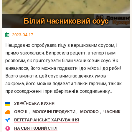
Білий часниковий соус
2023-04-17
Нещодавно спробувала піцу з вершковим соусом, і
прямо закохалася. Випросила рецепт, а тепер і вам
розповім, як приготувати білий часниковий соус. Як
виявилося, його можна подавати і до м'яса, і до риби!
Варто визнати, цей соус вимагає деяких умов -
зокрема, його можна подавати тільки гарячим, так як
при охолодженні і при зберіганні в холодильнику...
УКРАЇНСЬКА КУХНЯ
,
,
,
ОВОЧІ
МОЛОЧНІ ПРОДУКТИ
МОЛОКО
ЧАСНИК
ВЕГЕТАРІАНСЬКЕ ХАРЧУВАННЯ
НА СВЯТКОВИЙ СТІЛ