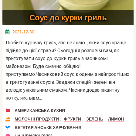
Соус до курки гриль
2021-12-30
Любите курочку гриль, але не знаю, , який соус краще
підійде до цієї страви? Сьогодні я розповім вам, як
приготувати соус до курки гриль з часником і
майонезом. Буде смачно, обіцяю!
приступаємо.Часниковий соус є одним з найпростіших
в приготуванні соусів. Завдяки спецій і зелені він
володіє унікальним смаком. Часник додає пікантну
нотку, яка відм...
АМЕРИКАНСЬКА КУХНЯ
,
,
,
МОЛОЧНІ ПРОДУКТИ
ФРУКТИ
ЗЕЛЕНЬ
ЛИМОН
ВЕГЕТАРІАНСЬКЕ ХАРЧУВАННЯ
НА ШВИДКУ РУКУ