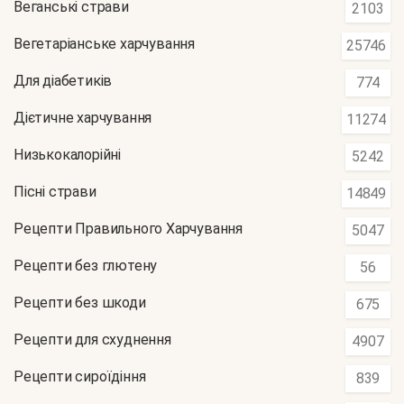
Веганські страви
2103
Вегетаріанське харчування
25746
Для діабетиків
774
Дієтичне харчування
11274
Низькокалорійні
5242
Пісні страви
14849
Рецепти Правильного Харчування
5047
Рецепти без глютену
56
Рецепти без шкоди
675
Рецепти для схуднення
4907
Рецепти сироїдіння
839