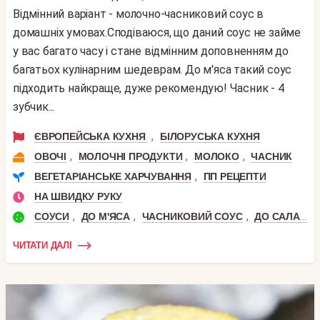
Відмінний варіант - молочно-часниковий соус в
домашніх умовах.Сподіваюся, що даний соус не займе
у вас багато часу і стане відмінним доповненням до
багатьох кулінарним шедеврам. До м'яса такий соус
підходить найкраще, дуже рекомендую! Часник - 4
зубчик...
,
ЄВРОПЕЙСЬКА КУХНЯ
БІЛОРУСЬКА КУХНЯ
,
,
,
ОВОЧІ
МОЛОЧНІ ПРОДУКТИ
МОЛОКО
ЧАСНИК
,
ВЕГЕТАРІАНСЬКЕ ХАРЧУВАННЯ
ПП РЕЦЕПТИ
НА ШВИДКУ РУКУ
,
,
,
СОУСИ
ДО М'ЯСА
ЧАСНИКОВИЙ СОУС
ДО САЛАТУ
ЧИТАТИ ДАЛІ