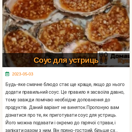
Соус для устриць
2023-05-03
Будь-яке смачне блюдо стає ще краще, якщо до нього
додати правильний соус. Це правило я засвоїла давно,
тому завжди помічаю необхідне доповнення до
продуктів. Даний варіант не виняток.Пропоную вам
дізнатися про те, як приготувати соус для устриць.
Його можна подавати і окремо до гарячої страви, і
запікати разом з ним. Він пряно-гострий, більше сх...