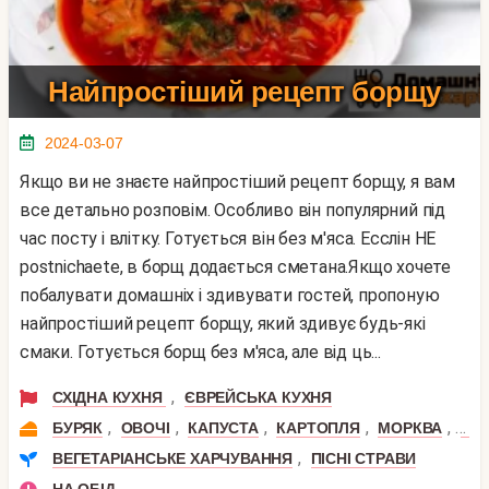
Найпростіший рецепт борщу
2024-03-07
Якщо ви не знаєте найпростіший рецепт борщу, я вам
все детально розповім. Особливо він популярний під
час посту і влітку. Готується він без м'яса. Есслін НЕ
postnichaete, в борщ додається сметана.Якщо хочете
побалувати домашніх і здивувати гостей, пропоную
найпростіший рецепт борщу, який здивує будь-які
смаки. Готується борщ без м'яса, але від ць...
,
СХІДНА КУХНЯ
ЄВРЕЙСЬКА КУХНЯ
,
,
,
,
,
БУРЯК
ОВОЧІ
КАПУСТА
КАРТОПЛЯ
МОРКВА
ЦИ
,
ВЕГЕТАРІАНСЬКЕ ХАРЧУВАННЯ
ПІСНІ СТРАВИ