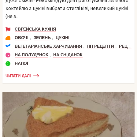
дуже смачні! Рекомендую для приготування зеленого
коктейлю з цукіні вибрати стиглі ківі, невеликий цукіні
(не з...
ЄВРЕЙСЬКА КУХНЯ
,
,
ОВОЧІ
ЗЕЛЕНЬ
ЦУКІНІ
,
,
ВЕГЕТАРІАНСЬКЕ ХАРЧУВАННЯ
ПП РЕЦЕПТИ
РЕЦЕПТИ СИРОЇДІННЯ
,
НА ПОЛУДЕНОК
НА СНІДАНОК
НАПОЇ
ЧИТАТИ ДАЛІ