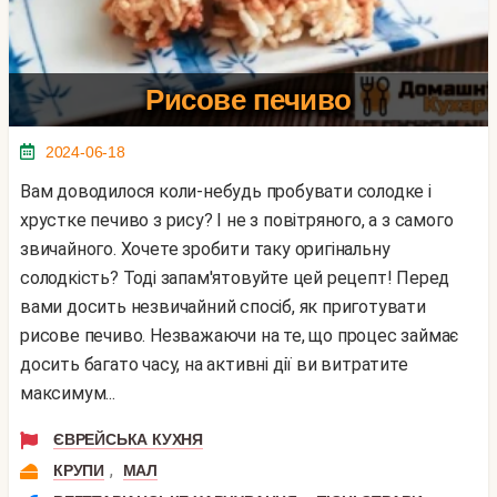
Рисове печиво
2024-06-18
Вам доводилося коли-небудь пробувати солодке і
хрустке печиво з рису? І не з повітряного, а з самого
звичайного. Хочете зробити таку оригінальну
солодкість? Тоді запам'ятовуйте цей рецепт! Перед
вами досить незвичайний спосіб, як приготувати
рисове печиво. Незважаючи на те, що процес займає
досить багато часу, на активні дії ви витратите
максимум...
ЄВРЕЙСЬКА КУХНЯ
,
КРУПИ
МАЛ