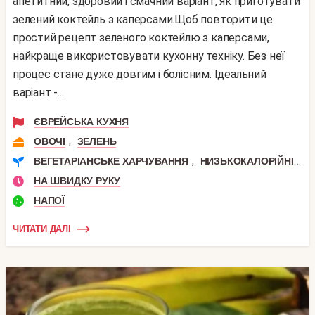
апетитний, здоровий і смачний варіант, як приготувати
зелений коктейль з каперсами.Щоб повторити це
простий рецепт зеленого коктейлю з каперсами,
найкраще використовувати кухонну техніку. Без неї
процес стане дуже довгим і болісним. Ідеальний
варіант -...
ЄВРЕЙСЬКА КУХНЯ
,
ОВОЧІ
ЗЕЛЕНЬ
,
,
ВЕГЕТАРІАНСЬКЕ ХАРЧУВАННЯ
НИЗЬКОКАЛОРІЙНІ
П
НА ШВИДКУ РУКУ
НАПОЇ
ЧИТАТИ ДАЛІ