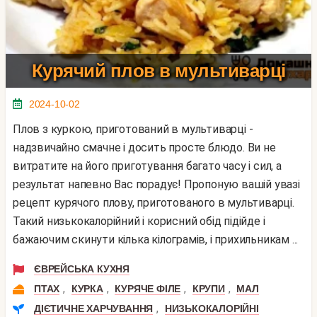
Курячий плов в мультиварці
2024-10-02
Плов з куркою, приготований в мультиварці -
надзвичайно смачне і досить просте блюдо. Ви не
витратите на його приготування багато часу і сил, а
результат напевно Вас порадує! Пропоную вашій увазі
рецепт курячого плову, приготованого в мультиварці.
Такий низькокалорійний і корисний обід підійде і
бажаючим скинути кілька кілограмів, і прихильникам ...
ЄВРЕЙСЬКА КУХНЯ
,
,
,
,
ПТАХ
КУРКА
КУРЯЧЕ ФІЛЕ
КРУПИ
МАЛ
,
ДІЄТИЧНЕ ХАРЧУВАННЯ
НИЗЬКОКАЛОРІЙНІ