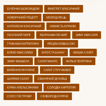
БУЛОЧКИ ШОКОЛАДОМ
ВІНЕГРЕТ КЛАСИЧНИЙ
НОВОРІЧНИЙ РЕЦЕПТ
МОЛОЦІ ЯЄЦЬ
НАПОЛЕОН КЛАСИЧНИЙ
НІЖНІСТЬ КУРКОЮ
ПІСОЧНИЙ ПИРІГ
ЯБЛУКАМИ ПІСНИЙ
ЗИМУ КВАСОЛЯ
ГРИБАМИ КАРТОПЛЯНІ
ЯЙЦЕМ КОВБАСОЮ
БІЛОЮ КВАСОЛЕЮ
КАПУСТА БАНКУ
МИШКА САЛАТ
ЗИМУ КВАШЕНА
САЛАТ МАНГО
ФОЛЬЗІ ТЕЛЯТИНА
ВАРЕННЯ ЯНТАРНЕ
САЛАТ СТРУЧКОВОЇ
ШАРАМИ САЛАТ
СВИНЯЧИЙ ДУХОВЦІ
КУРКА АПЕЛЬСИНАМИ
СОЛОДКА КАРТОПЛЯ
СОУСІ ГОСТРОМУ
СКОВОРОДІ КУРЯЧЕ