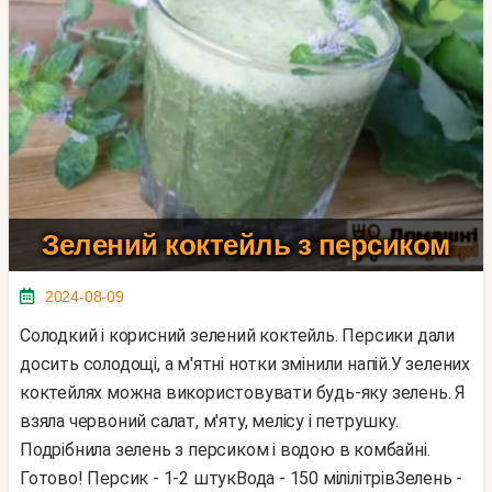
Зелений коктейль з персиком
2024-08-09
Солодкий і корисний зелений коктейль. Персики дали
досить солодощі, а м'ятні нотки змінили напій.У зелених
коктейлях можна використовувати будь-яку зелень. Я
взяла червоний салат, м'яту, мелісу і петрушку.
Подрібнила зелень з персиком і водою в комбайні.
Готово! Персик - 1-2 штукВода - 150 мілілітрівЗелень -