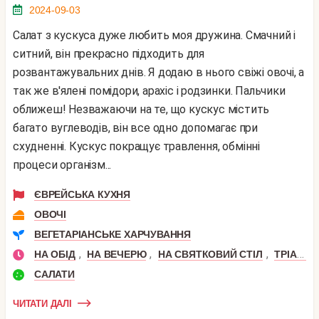
2024-09-03
Салат з кускуса дуже любить моя дружина. Смачний і
ситний, він прекрасно підходить для
розвантажувальних днів. Я додаю в нього свіжі овочі, а
так же в'ялені помідори, арахіс і родзинки. Пальчики
оближеш! Незважаючи на те, що кускус містить
багато вуглеводів, він все одно допомагає при
схудненні. Кускус покращує травлення, обмінні
процеси організм...
ЄВРЕЙСЬКА КУХНЯ
ОВОЧІ
ВЕГЕТАРІАНСЬКЕ ХАРЧУВАННЯ
,
,
,
НА ОБІД
НА ВЕЧЕРЮ
НА СВЯТКОВИЙ СТІЛ
ТРІАДА
САЛАТИ
ЧИТАТИ ДАЛІ