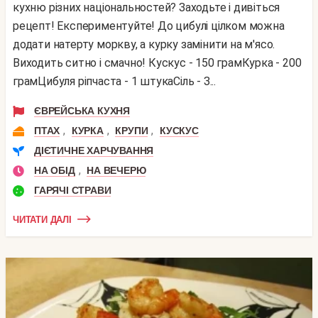
кухню різних національностей? Заходьте і дивіться
рецепт! Експериментуйте! До цибулі цілком можна
додати натерту моркву, а курку замінити на м'ясо.
Виходить ситно і смачно! Кускус - 150 грамКурка - 200
грамЦибуля ріпчаста - 1 штукаСіль - З...
ЄВРЕЙСЬКА КУХНЯ
,
,
,
ПТАХ
КУРКА
КРУПИ
КУСКУС
ДІЄТИЧНЕ ХАРЧУВАННЯ
,
НА ОБІД
НА ВЕЧЕРЮ
ГАРЯЧІ СТРАВИ
ЧИТАТИ ДАЛІ