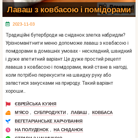
Лаваш з ковбасою і помідорами
2023-11-03
Традиційні бутерброди на сніданок злегка набридли?
Урізноманітнити меню допоможе лаваш з ковбасою і
помідорами в домашніх умовах - нескладний, швидкий
і дуже апетитний варіант.Це дуже простий рецепт
лаваша з ковбасою і помідорами, який стане в нагоді,
коли потрібно перекусити на швидку руку або
запастися закусками на природу. Такий варіант
хороши...
ЄВРЕЙСЬКА КУХНЯ
,
,
,
М'ЯСО
СУБПРОДУКТИ
ЛАВАШ
КОВБАСА
ВЕГЕТАРІАНСЬКЕ ХАРЧУВАННЯ
,
НА ПОЛУДЕНОК
НА СНІДАНОК