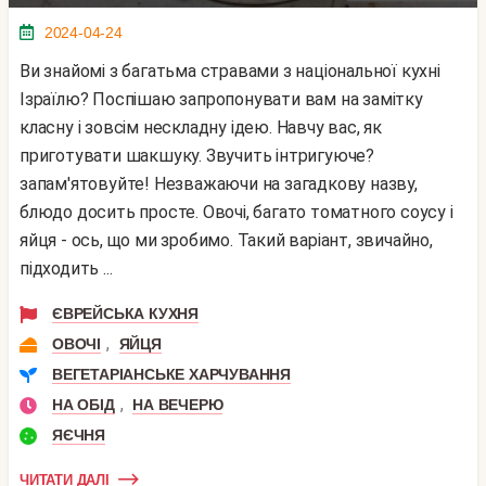
2024-04-24
Ви знайомі з багатьма стравами з національної кухні
Ізраїлю? Поспішаю запропонувати вам на замітку
класну і зовсім нескладну ідею. Навчу вас, як
приготувати шакшуку. Звучить інтригуюче?
запам'ятовуйте! Незважаючи на загадкову назву,
блюдо досить просте. Овочі, багато томатного соусу і
яйця - ось, що ми зробимо. Такий варіант, звичайно,
підходить ...
ЄВРЕЙСЬКА КУХНЯ
,
ОВОЧІ
ЯЙЦЯ
ВЕГЕТАРІАНСЬКЕ ХАРЧУВАННЯ
,
НА ОБІД
НА ВЕЧЕРЮ
ЯЄЧНЯ
ЧИТАТИ ДАЛІ