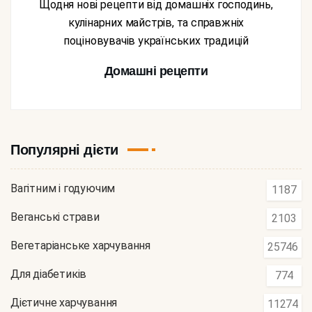
Щодня нові рецепти від домашніх господинь,
кулінарних майстрів, та справжніх
поціновувачів українських традицій
Домашні рецепти
Популярні дієти
Вагітним і годуючим
1187
Веганські страви
2103
Вегетаріанське харчування
25746
Для діабетиків
774
Дієтичне харчування
11274