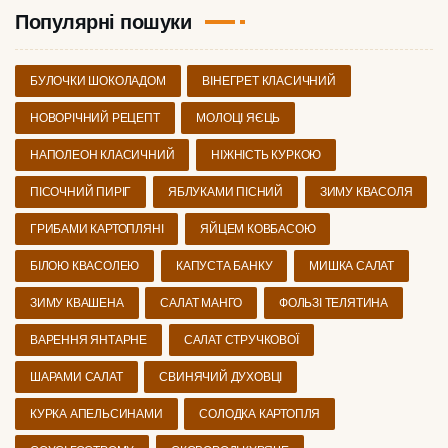
Популярні пошуки
БУЛОЧКИ ШОКОЛАДОМ
ВІНЕГРЕТ КЛАСИЧНИЙ
НОВОРІЧНИЙ РЕЦЕПТ
МОЛОЦІ ЯЄЦЬ
НАПОЛЕОН КЛАСИЧНИЙ
НІЖНІСТЬ КУРКОЮ
ПІСОЧНИЙ ПИРІГ
ЯБЛУКАМИ ПІСНИЙ
ЗИМУ КВАСОЛЯ
ГРИБАМИ КАРТОПЛЯНІ
ЯЙЦЕМ КОВБАСОЮ
БІЛОЮ КВАСОЛЕЮ
КАПУСТА БАНКУ
МИШКА САЛАТ
ЗИМУ КВАШЕНА
САЛАТ МАНГО
ФОЛЬЗІ ТЕЛЯТИНА
ВАРЕННЯ ЯНТАРНЕ
САЛАТ СТРУЧКОВОЇ
ШАРАМИ САЛАТ
СВИНЯЧИЙ ДУХОВЦІ
КУРКА АПЕЛЬСИНАМИ
СОЛОДКА КАРТОПЛЯ