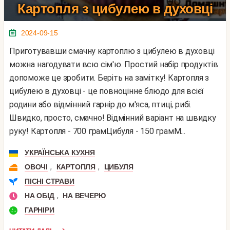
Картопля з цибулею в духовці
2024-09-15
Приготувавши смачну картоплю з цибулею в духовці
можна нагодувати всю сім'ю. Простий набір продуктів
допоможе це зробити. Беріть на замітку! Картопля з
цибулею в духовці - це повноцінне блюдо для всієї
родини або відмінний гарнір до м'яса, птиці, рибі.
Швидко, просто, смачно! Відмінний варіант на швидку
руку! Картопля - 700 грамЦибуля - 150 грамМ...
УКРАЇНСЬКА КУХНЯ
,
,
ОВОЧІ
КАРТОПЛЯ
ЦИБУЛЯ
ПІСНІ СТРАВИ
,
НА ОБІД
НА ВЕЧЕРЮ
ГАРНІРИ