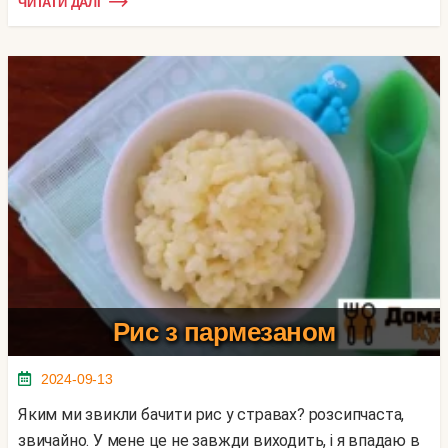
ЧИТАТИ ДАЛІ
Рис з пармезаном
2024-09-13
Яким ми звикли бачити рис у стравах? розсипчаста,
звичайно. У мене це не завжди виходить, і я впадаю в