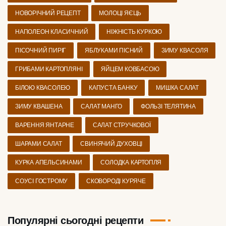
НОВОРІЧНИЙ РЕЦЕПТ
МОЛОЦІ ЯЄЦЬ
НАПОЛЕОН КЛАСИЧНИЙ
НІЖНІСТЬ КУРКОЮ
ПІСОЧНИЙ ПИРІГ
ЯБЛУКАМИ ПІСНИЙ
ЗИМУ КВАСОЛЯ
ГРИБАМИ КАРТОПЛЯНІ
ЯЙЦЕМ КОВБАСОЮ
БІЛОЮ КВАСОЛЕЮ
КАПУСТА БАНКУ
МИШКА САЛАТ
ЗИМУ КВАШЕНА
САЛАТ МАНГО
ФОЛЬЗІ ТЕЛЯТИНА
ВАРЕННЯ ЯНТАРНЕ
САЛАТ СТРУЧКОВОЇ
ШАРАМИ САЛАТ
СВИНЯЧИЙ ДУХОВЦІ
КУРКА АПЕЛЬСИНАМИ
СОЛОДКА КАРТОПЛЯ
СОУСІ ГОСТРОМУ
СКОВОРОДІ КУРЯЧЕ
Популярні сьогодні рецепти