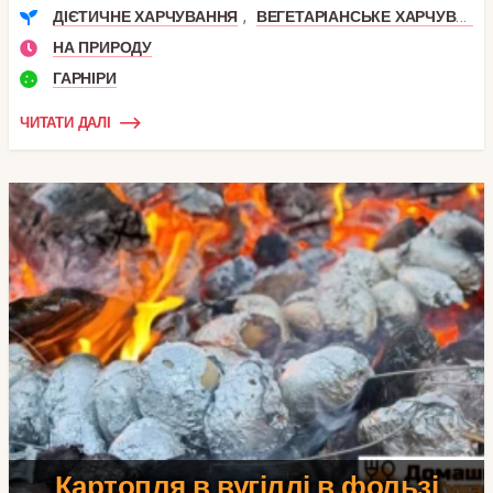
,
ДІЄТИЧНЕ ХАРЧУВАННЯ
ВЕГЕТАРІАНСЬКЕ ХАРЧУВАННЯ
НА ПРИРОДУ
ГАРНІРИ
ЧИТАТИ ДАЛІ
Картопля в вугіллі в фользі