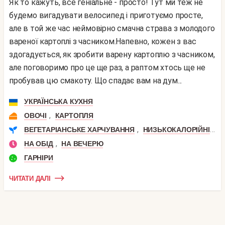
Як то кажуть, все геніальне - просто! Тут ми теж не
будемо вигадувати велосипед і приготуємо просте,
але в той же час неймовірно смачна страва з молодого
вареної картоплі з часником.Напевно, кожен з вас
здогадується, як зробити варену картоплю з часником,
але поговоримо про це ще раз, а раптом хтось ще не
пробував цю смакоту. Що спадає вам на дум...
УКРАЇНСЬКА КУХНЯ
,
ОВОЧІ
КАРТОПЛЯ
,
,
ВЕГЕТАРІАНСЬКЕ ХАРЧУВАННЯ
НИЗЬКОКАЛОРІЙНІ
П
,
НА ОБІД
НА ВЕЧЕРЮ
ГАРНІРИ
ЧИТАТИ ДАЛІ