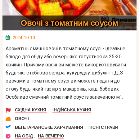
Овочі з томатним соусом
2024-10-10
Ароматні і смачні овочі в томатному соусі - ідеальне
блюдо для обіду або вечері, яке готується за 25-30
хвилин. Причому овочі ви можете використовувати
будь-які: стеблова селера, кукурудзу, цибуля і т.Д..З
овочами в томатному соусі ви можете подати до
столу будь-який гарнір з макаронів, каш, бобових.
Особливо смачний томатний соус із запеченою м'...
,
СХІДНА КУХНЯ
ІНДІЙСЬКА КУХНЯ
ОВОЧІ
,
ВЕГЕТАРІАНСЬКЕ ХАРЧУВАННЯ
ПІСНІ СТРАВИ
,
НА ОБІД
НА ВЕЧЕРЮ