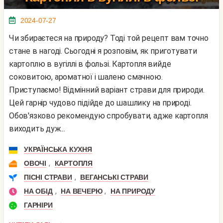
2024-07-27
Чи збираєтеся на природу? Тоді той рецепт вам точно
стане в нагоді. Сьогодні я розповім, як приготувати
картоплю в вугіллі в фользі. Картопля вийде
соковитою, ароматної і шалено смачною.
Приступаємо! Відмінний варіант страви для природи.
Цей гарнір чудово підійде до шашлику на природі.
Обов'язково рекомендую спробувати, адже картопля
виходить дуж...
УКРАЇНСЬКА КУХНЯ
,
ОВОЧІ
КАРТОПЛЯ
,
ПІСНІ СТРАВИ
ВЕГАНСЬКІ СТРАВИ
,
,
НА ОБІД
НА ВЕЧЕРЮ
НА ПРИРОДУ
ГАРНІРИ