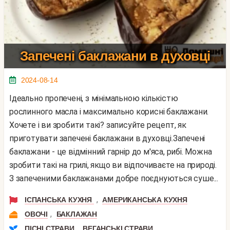
Запечені баклажани в духовці
2024-08-14
Ідеально пропечені, з мінімальною кількістю
рослинного масла і максимально корисні баклажани.
Хочете і ви зробити такі? записуйте рецепт, як
приготувати запечені баклажани в духовці.Запечені
баклажани - це відмінний гарнір до м'яса, рибі. Можна
зробити такі на грилі, якщо ви відпочиваєте на природі.
З запеченими баклажанами добре поєднуються суше...
,
ІСПАНСЬКА КУХНЯ
АМЕРИКАНСЬКА КУХНЯ
,
ОВОЧІ
БАКЛАЖАН
,
ПІСНІ СТРАВИ
ВЕГАНСЬКІ СТРАВИ