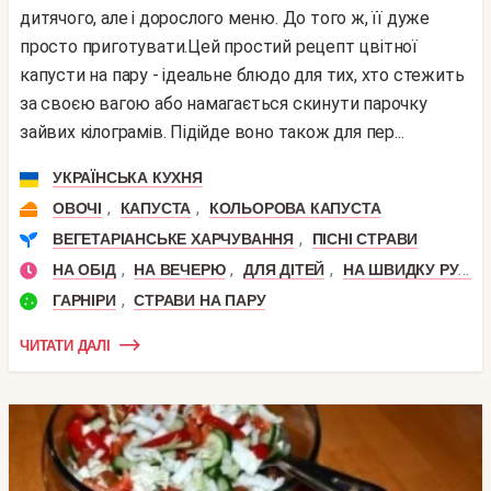
дитячого, але і дорослого меню. До того ж, її дуже
просто приготувати.Цей простий рецепт цвітної
капусти на пару - ідеальне блюдо для тих, хто стежить
за своєю вагою або намагається скинути парочку
зайвих кілограмів. Підійде воно також для пер...
УКРАЇНСЬКА КУХНЯ
,
,
ОВОЧІ
КАПУСТА
КОЛЬОРОВА КАПУСТА
,
ВЕГЕТАРІАНСЬКЕ ХАРЧУВАННЯ
ПІСНІ СТРАВИ
,
,
,
НА ОБІД
НА ВЕЧЕРЮ
ДЛЯ ДІТЕЙ
НА ШВИДКУ РУКУ
,
ГАРНІРИ
СТРАВИ НА ПАРУ
ЧИТАТИ ДАЛІ