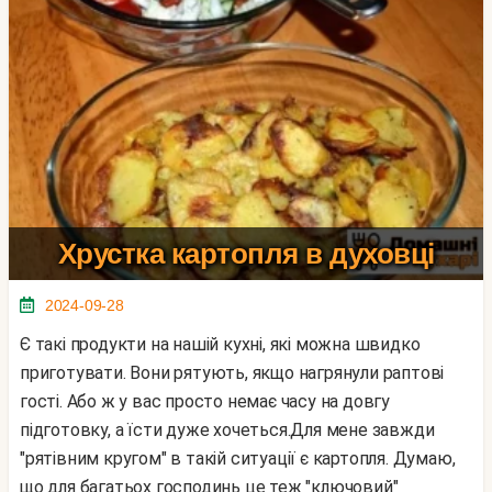
Хрустка картопля в духовці
2024-09-28
Є такі продукти на нашій кухні, які можна швидко
приготувати. Вони рятують, якщо нагрянули раптові
гості. Або ж у вас просто немає часу на довгу
підготовку, а їсти дуже хочеться.Для мене завжди
"рятівним кругом" в такій ситуації є картопля. Думаю,
що для багатьох господинь це теж "ключовий"