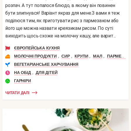
розпач. А тут попалося блюдо, в якому він повинен
бути злипнувся! Варіант якраз для мене.З вами я теж
поділюся тим, як приготувати рис з пармезаном або
його ще можна назвати креязикам рисом. По суті
виходить щось схоже на молочну кашу, але варит...
ЄВРОПЕЙСЬКА КУХНЯ
,
,
,
,
МОЛОЧНІ ПРОДУКТИ
СИР
КРУПИ
МАЛ
ПАРМЕЗАН
ВЕГЕТАРІАНСЬКЕ ХАРЧУВАННЯ
,
НА ОБІД
ДЛЯ ДІТЕЙ
ГАРНІРИ
ЧИТАТИ ДАЛІ