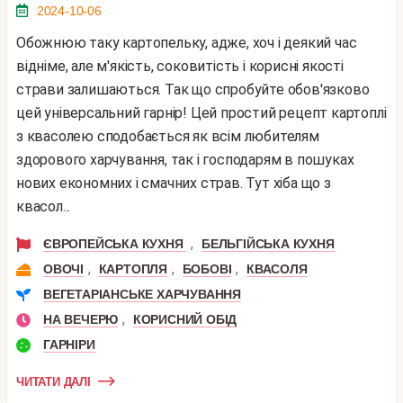
2024-10-06
Обожнюю таку картопельку, адже, хоч і деякий час
відніме, але м'якість, соковитість і корисні якості
страви залишаються. Так що спробуйте обов'язково
цей універсальний гарнір! Цей простий рецепт картоплі
з квасолею сподобається як всім любителям
здорового харчування, так і господарям в пошуках
нових економних і смачних страв. Тут хіба що з
квасол...
,
ЄВРОПЕЙСЬКА КУХНЯ
БЕЛЬГІЙСЬКА КУХНЯ
,
,
,
ОВОЧІ
КАРТОПЛЯ
БОБОВІ
КВАСОЛЯ
ВЕГЕТАРІАНСЬКЕ ХАРЧУВАННЯ
,
НА ВЕЧЕРЮ
КОРИСНИЙ ОБІД
ГАРНІРИ
ЧИТАТИ ДАЛІ