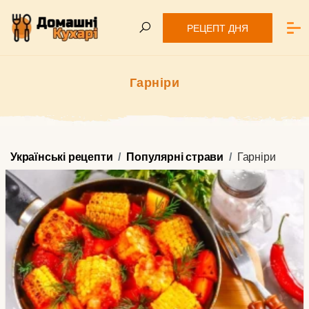
РЕЦЕПТ ДНЯ
Гарніри
Українські рецепти
Популярні страви
Гарніри