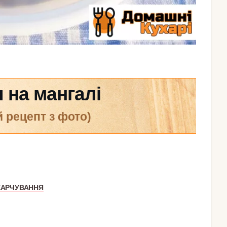
 на мангалі
й рецепт з фото)
ХАРЧУВАННЯ