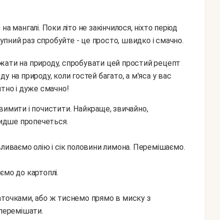
а мангалі. Поки літо не закінчилося, ніхто період
тупний раз спробуйте - це просто, швидко і смачно.
зду на природу, коли гостей багато, а м'яса у вас
итно і дуже смачно!
идше пропечеться.
вливаємо олію і сік половини лимона. Перемішаємо.
ємо до картоплі.
аточками, або ж тиснемо прямо в миску з
 перемішати.