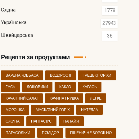
Східна
1778
Українська
27943
Швейцарська
36
Рецепти за продуктами
ВАРЕНА КОВБАСА
ВОДОРОСТІ
ГРЕЦЬКІ ГОРІХИ
ГУСЬ
ДОЩОВИКИ
КАКАО
КАРАСЬ
КАЧАННИЙ САЛАТ
КАЧИНА ГРУДКА
ЛЕГКЕ
МОРОШКА
МУСКАТНИЙ ГОРІХ
НУТЕЛЛА
ОЖИНА
ПАНГАСІУС
ПАПАЙЯ
ПАРАСОЛЬКИ
ПОМІДОР
ПШЕНИЧНЕ БОРОШНО