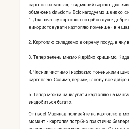
картоплі на мангалі, - відмінний варіант для виї
обмежена кількість. Всіх нагодуємо швидко, с
1. Для початку картоплю потрібно дуже добре вимити і почистити. Найкраще, звичайно,
використовувати картоплю поменше - він шв
2. Картоплю складаємо в окрему посуд, в яку 
3. Тепер зелень миємо й дрібно кришимо. Кида
4. Часник чистимо і нарізаємо тоненькими шм
картоплею. Солимо, перчим, і знову все добре
5. Тепер можна нанизувати картоплю на мангал, 
знадобиться багато.
От і все! Маринад поливайте на картоплю в міру запікання на мангалі. Також ще один важливий
момент - картопля потрібно практично безпере
не пригоріла і рівномірно запікається. От і вс