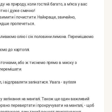
зду на природу, коли гостей багато, а м'яса у вас
итно і дуже смачно!
идше пропечеться.
вливаємо олію і сік половини лимона. Перемішаємо.
ємо до картоплі.
аточками, або ж тиснемо прямо в миску з
 перемішати.
і відправляти запікатися. Увага - вугілля
рвно перевертати і прокручувати на мангалі, - щоб
е, сподіваюся, вам такий рецепт приготування