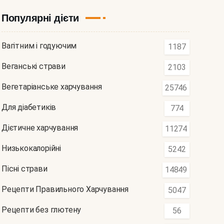
Популярні дієти
Вагітним і годуючим
1187
Веганські страви
2103
Вегетаріанське харчування
25746
Для діабетиків
774
Дієтичне харчування
11274
Низькокалорійні
5242
Пісні страви
14849
Рецепти Правильного Харчування
5047
Рецепти без глютену
56