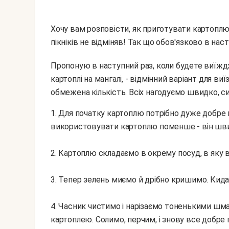
Хочу вам розповісти, як приготувати картоплю н
пікніків не відміняв! Так що обов'язково в нас
Пропоную в наступний раз, коли будете виїжджати на природу, спробувати цей простий рецепт
картоплі на мангалі, - відмінний варіант для виї
обмежена кількість. Всіх нагодуємо швидко, с
1. Для початку картоплю потрібно дуже добре вимити і почистити. Найкраще, звичайно,
використовувати картоплю поменше - він шв
2. Картоплю складаємо в окрему посуд, в яку 
3. Тепер зелень миємо й дрібно кришимо. Кида
4. Часник чистимо і нарізаємо тоненькими шм
картоплею. Солимо, перчим, і знову все добре