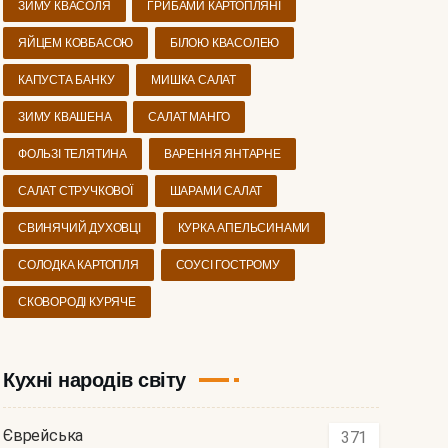
ЗИМУ КВАСОЛЯ
ГРИБАМИ КАРТОПЛЯНІ
ЯЙЦЕМ КОВБАСОЮ
БІЛОЮ КВАСОЛЕЮ
КАПУСТА БАНКУ
МИШКА САЛАТ
ЗИМУ КВАШЕНА
САЛАТ МАНГО
ФОЛЬЗІ ТЕЛЯТИНА
ВАРЕННЯ ЯНТАРНЕ
САЛАТ СТРУЧКОВОЇ
ШАРАМИ САЛАТ
СВИНЯЧИЙ ДУХОВЦІ
КУРКА АПЕЛЬСИНАМИ
СОЛОДКА КАРТОПЛЯ
СОУСІ ГОСТРОМУ
СКОВОРОДІ КУРЯЧЕ
Кухні народів світу
Єврейська
371