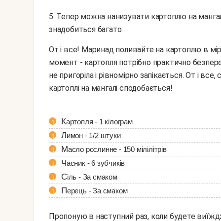
5. Тепер можна нанизувати картоплю на мангал, 
знадобиться багато.
От і все! Маринад поливайте на картоплю в міру запікання на мангалі. Також ще один важливий
момент - картопля потрібно практично безпере
не пригоріла і рівномірно запікається. От і вс
картоплі на мангалі сподобається!
Картопля - 1 кілограм
Лимон - 1/2 штуки
Масло рослинне - 150 мілілітрів
Часник - 6 зубчиків
Сіль - За смаком
Перець - За смаком
Пропоную в наступний раз, коли будете виїжд