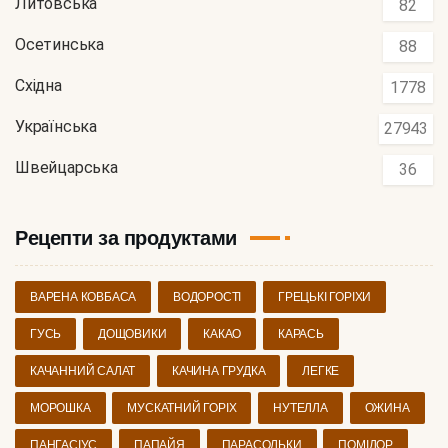
Литовська
82
Осетинська
88
Східна
1778
Українська
27943
Швейцарська
36
Рецепти за продуктами
ВАРЕНА КОВБАСА
ВОДОРОСТІ
ГРЕЦЬКІ ГОРІХИ
ГУСЬ
ДОЩОВИКИ
КАКАО
КАРАСЬ
КАЧАННИЙ САЛАТ
КАЧИНА ГРУДКА
ЛЕГКЕ
МОРОШКА
МУСКАТНИЙ ГОРІХ
НУТЕЛЛА
ОЖИНА
ПАНГАСІУС
ПАПАЙЯ
ПАРАСОЛЬКИ
ПОМІДОР