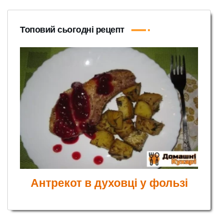
Топовий сьогодні рецепт
Антрекот в духовці у фользі