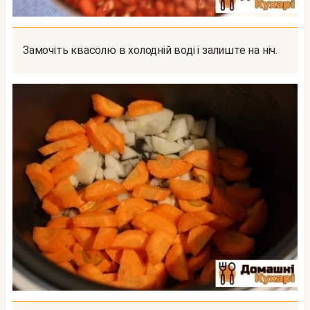
Замочіть квасолю в холодній воді і залиште на ніч.