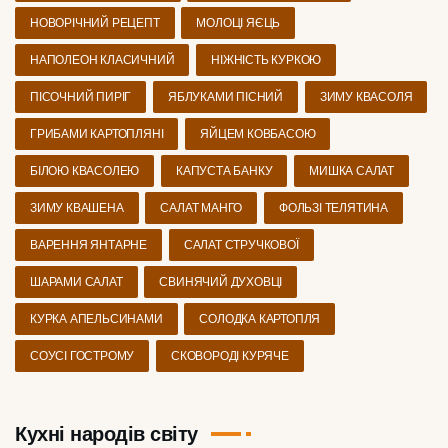
НОВОРІЧНИЙ РЕЦЕПТ
МОЛОЦІ ЯЄЦЬ
НАПОЛЕОН КЛАСИЧНИЙ
НІЖНІСТЬ КУРКОЮ
ПІСОЧНИЙ ПИРІГ
ЯБЛУКАМИ ПІСНИЙ
ЗИМУ КВАСОЛЯ
ГРИБАМИ КАРТОПЛЯНІ
ЯЙЦЕМ КОВБАСОЮ
БІЛОЮ КВАСОЛЕЮ
КАПУСТА БАНКУ
МИШКА САЛАТ
ЗИМУ КВАШЕНА
САЛАТ МАНГО
ФОЛЬЗІ ТЕЛЯТИНА
ВАРЕННЯ ЯНТАРНЕ
САЛАТ СТРУЧКОВОЇ
ШАРАМИ САЛАТ
СВИНЯЧИЙ ДУХОВЦІ
КУРКА АПЕЛЬСИНАМИ
СОЛОДКА КАРТОПЛЯ
СОУСІ ГОСТРОМУ
СКОВОРОДІ КУРЯЧЕ
Кухні народів світу