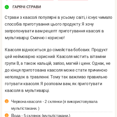
ГАРЯЧІ СТРАВИ
Страви з квасолі популярні в усьому світі, і існує чимало
способів приготування цього продукту. Я хочу
запропонувати вам рецепт приготування квасолі в
мультиварці. Смачно і корисно!
Квасоля відноситься до сімейства бобових. Продукт
цей неймовірно корисний. Квасоля містить вітаміни
групи В, а також кальцій, залізо, магній і цинк. Однак, не
до кінця приготована квасоля може стати причиною
неполадок в травленні. Тому так важливо правильно
готувати квасоля. Я розповім вам, як приготувати
квасоля в мультиварці.
Червона квасоля - 2 склянки (я використовувала
мультістакани. )
Вода - 5 склянок (мультістакани.)