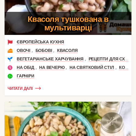
Квасоля тушкована в
мультиварці
ЄВРОПЕЙСЬКА КУХНЯ
,
,
ОВОЧІ
БОБОВІ
КВАСОЛЯ
,
ВЕГЕТАРІАНСЬКЕ ХАРЧУВАННЯ
РЕЦЕПТИ ДЛЯ СХУДНЕННЯ
,
,
,
НА ОБІД
НА ВЕЧЕРЮ
НА СВЯТКОВИЙ СТІЛ
КОРИСНИЙ ОБІД
ГАРНІРИ
ЧИТАТИ ДАЛІ