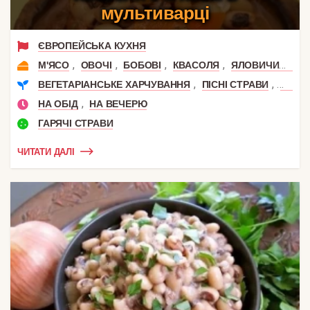
мультиварці
ЄВРОПЕЙСЬКА КУХНЯ
,
,
,
,
М'ЯСО
ОВОЧІ
БОБОВІ
КВАСОЛЯ
ЯЛОВИЧИНА
,
,
ВЕГЕТАРІАНСЬКЕ ХАРЧУВАННЯ
ПІСНІ СТРАВИ
РЕЦЕ
,
НА ОБІД
НА ВЕЧЕРЮ
ГАРЯЧІ СТРАВИ
ЧИТАТИ ДАЛІ