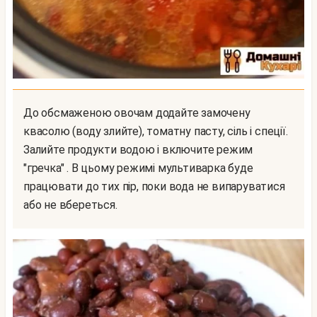
До обсмаженою овочам додайте замочену
квасолю (воду злийте), томатну пасту, сіль і спеції.
Залийте продукти водою і включите режим
"гречка" . В цьому режимі мультиварка буде
працювати до тих пір, поки вода не випаруватися
або не вбереться.