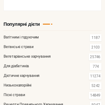
Популярні дієти
Вагітним і годуючим
1187
Веганські страви
2103
Вегетаріанське харчування
25746
Для діабетиків
774
Дієтичне харчування
11274
Низькокалорійні
5242
Пісні страви
14849
Рецепти Правильного Харчування
5047