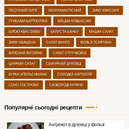
ПІСОЧНИЙ ПИРІГ
ЯБЛУКАМИ ПІСНИЙ
ЗИМУ КВАСОЛЯ
ГРИБАМИ КАРТОПЛЯНІ
ЯЙЦЕМ КОВБАСОЮ
БІЛОЮ КВАСОЛЕЮ
КАПУСТА БАНКУ
МИШКА САЛАТ
ЗИМУ КВАШЕНА
САЛАТ МАНГО
ФОЛЬЗІ ТЕЛЯТИНА
ВАРЕННЯ ЯНТАРНЕ
САЛАТ СТРУЧКОВОЇ
ШАРАМИ САЛАТ
СВИНЯЧИЙ ДУХОВЦІ
КУРКА АПЕЛЬСИНАМИ
СОЛОДКА КАРТОПЛЯ
СОУСІ ГОСТРОМУ
СКОВОРОДІ КУРЯЧЕ
Популярні сьогодні рецепти
Антрекот в духовці у фользі