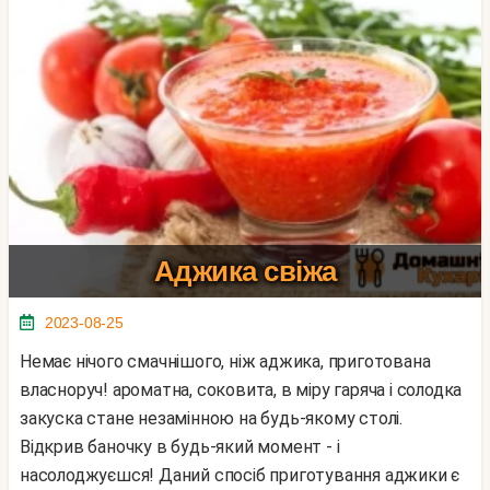
Аджика свіжа
2023-08-25
Немає нічого смачнішого, ніж аджика, приготована
власноруч! ароматна, соковита, в міру гаряча і солодка
закуска стане незамінною на будь-якому столі.
Відкрив баночку в будь-який момент - і
насолоджуєшся! Даний спосіб приготування аджики є