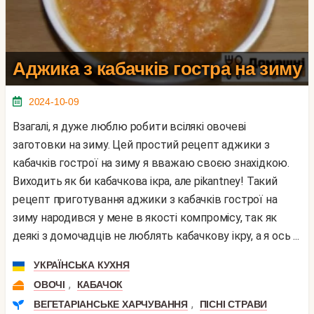
Аджика з кабачків гостра на зиму
2024-10-09
Взагалі, я дуже люблю робити всілякі овочеві
заготовки на зиму. Цей простий рецепт аджики з
кабачків гострої на зиму я вважаю своєю знахідкою.
Виходить як би кабачкова ікра, але pikantney! Такий
рецепт приготування аджики з кабачків гострої на
зиму народився у мене в якості компромісу, так як
деякі з домочадців не люблять кабачкову ікру, а я ось ...
УКРАЇНСЬКА КУХНЯ
,
ОВОЧІ
КАБАЧОК
,
ВЕГЕТАРІАНСЬКЕ ХАРЧУВАННЯ
ПІСНІ СТРАВИ