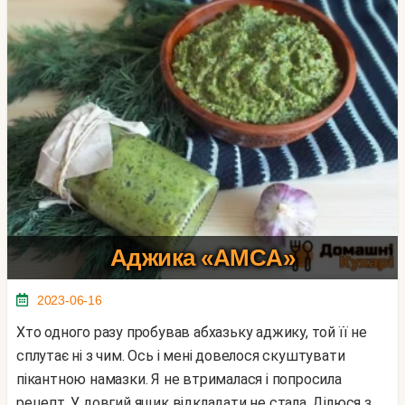
Аджика «AMCA»
2023-06-16
Хто одного разу пробував абхазьку аджику, той її не
сплутає ні з чим. Ось і мені довелося скуштувати
пікантною намазки. Я не втрималася і попросила
рецепт. У довгий ящик відкладати не стала. Ділюся з