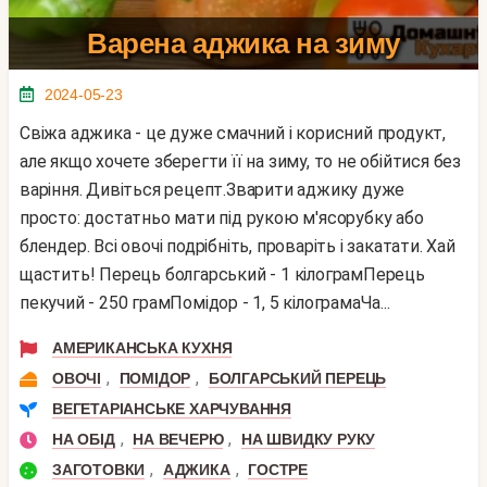
Варена аджика на зиму
2024-05-23
Свіжа аджика - це дуже смачний і корисний продукт,
але якщо хочете зберегти її на зиму, то не обійтися без
варіння. Дивіться рецепт.Зварити аджику дуже
просто: достатньо мати під рукою м'ясорубку або
блендер. Всі овочі подрібніть, проваріть і закатати. Хай
щастить! Перець болгарський - 1 кілограмПерець
пекучий - 250 грамПомідор - 1, 5 кілограмаЧа...
АМЕРИКАНСЬКА КУХНЯ
,
,
ОВОЧІ
ПОМІДОР
БОЛГАРСЬКИЙ ПЕРЕЦЬ
ВЕГЕТАРІАНСЬКЕ ХАРЧУВАННЯ
,
,
НА ОБІД
НА ВЕЧЕРЮ
НА ШВИДКУ РУКУ
,
,
ЗАГОТОВКИ
АДЖИКА
ГОСТРЕ