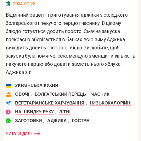
2024-07-28
Відмінний рецепт приготування аджики з солодкого
болгарського і пекучого перцю і часнику. В цілому
блюдо готується досить просто. Смачна закуска
прекрасно зберігається в банках всю зиму.Аджика
виходить досить гострою. Якщо ви любите, щоб
закуска була помягче, рекомендую зменшити кількість
пекучого перцю або додати замість нього яблука.
Аджика з п...
УКРАЇНСЬКА КУХНЯ
,
,
ОВОЧІ
БОЛГАРСЬКИЙ ПЕРЕЦЬ
ЧАСНИК
,
,
ВЕГЕТАРІАНСЬКЕ ХАРЧУВАННЯ
НИЗЬКОКАЛОРІЙНІ
П
,
НА ШВИДКУ РУКУ
ЛІТНІ
,
,
ЗАГОТОВКИ
АДЖИКА
ГОСТРЕ
ЧИТАТИ ДАЛІ