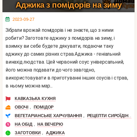
Аджика з помідорів на зиму
2023-09-27
Зібрали врожай помідорів і не знаєте, що з ними
робити? Заготовте аджику з помідорів на зиму, і
взимку ви себе будете дякувати, подаючи таку
аджику до самих різних страв.Аджика - геніальний
винахід людства. Цей червоний соус універсальний,
його можна подавати до чого завгодно,
використовувати в приготуванні інших соусів і страв,
в ньому можна мар...
КАВКАЗЬКА КУХНЯ
,
ОВОЧІ
ПОМІДОР
,
ВЕГЕТАРІАНСЬКЕ ХАРЧУВАННЯ
РЕЦЕПТИ СИРОЇДІННЯ
,
НА ОБІД
НА ВЕЧЕРЮ
,
ЗАГОТОВКИ
АДЖИКА