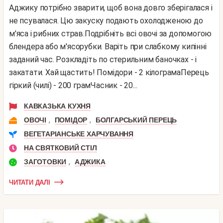
Аджику потрібно зварити, щоб вона довго зберігалася і
не псувалася. Цю закуску подають охолодженою до
м'яса і рибних страв.Подрібніть всі овочі за допомогою
блендера або м'ясорубки. Варіть при слабкому кипінні
заданий час. Розкладіть по стерильним баночках - і
закатати. Хай щастить! Помідори - 2 кілограмаПерець
гіркий (чилі) - 200 грамЧасник - 20...
КАВКАЗЬКА КУХНЯ
,
,
ОВОЧІ
ПОМІДОР
БОЛГАРСЬКИЙ ПЕРЕЦЬ
ВЕГЕТАРІАНСЬКЕ ХАРЧУВАННЯ
НА СВЯТКОВИЙ СТІЛ
,
ЗАГОТОВКИ
АДЖИКА
ЧИТАТИ ДАЛІ