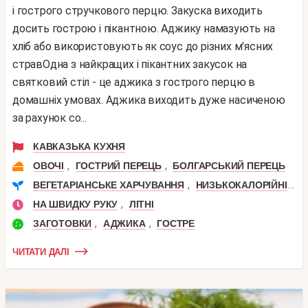
і гострого стручкового перцю. Закуска виходить
досить гострою і пікантною. Аджику намазують на
хліб або використовують як соус до різних м'ясних
стравОдна з найкращих і пікантних закусок на
святковий стіл - це аджика з гострого перцю в
домашніх умовах. Аджика виходить дуже насиченою
за рахунок со...
КАВКАЗЬКА КУХНЯ
,
,
ОВОЧІ
ГОСТРИЙ ПЕРЕЦЬ
БОЛГАРСЬКИЙ ПЕРЕЦЬ
,
,
ВЕГЕТАРІАНСЬКЕ ХАРЧУВАННЯ
НИЗЬКОКАЛОРІЙНІ
П
,
НА ШВИДКУ РУКУ
ЛІТНІ
,
,
ЗАГОТОВКИ
АДЖИКА
ГОСТРЕ
ЧИТАТИ ДАЛІ