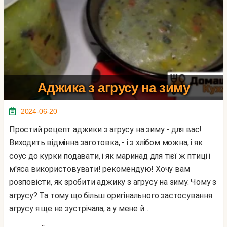
Аджика з агрусу на зиму
2024-06-20
Простий рецепт аджики з агрусу на зиму - для вас!
Виходить відмінна заготовка, - і з хлібом можна, і як
соус до курки подавати, і як маринад для тієї ж птиці і
м'яса використовувати! рекомендую! Хочу вам
розповісти, як зробити аджику з агрусу на зиму. Чому з
агрусу? Та тому що більш оригінального застосування
агрусу я ще не зустрічала, а у мене й...