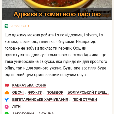
Аджика з томатною пастою
2023-08-10
Цю аджику можна робити і з помідорами, і slivami, і з
хріном, і з аличею, і навіть з яблуками. Насправді,
головне не забути покласти перчик. Ось, як
приготувати аджику з томатною пастою.Аджика - це
така універсальна закуска, яка підійде як для простого
обіду, так и для званого ужина. Будь-яке застілля буде
відтінений цим оригінальним пекучим соус...
КАВКАЗЬКА КУХНЯ
,
,
,
,
ОВОЧІ
ФРУКТИ
ПОМІДОР
БОЛГАРСЬКИЙ ПЕРЕЦЬ
,
ВЕГЕТАРІАНСЬКЕ ХАРЧУВАННЯ
ПІСНІ СТРАВИ
ЛІТНІ
,
ЗАГОТОВКИ
АДЖИКА