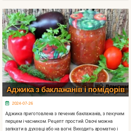
Аджика з баклажанів і помідорів
2024-07-26
Аджика приготовлена ​​з печених баклажанів, з пекучим
перцем і часником. Рецепт простий. Овочі можна
запікати в духовці або на вогні. Виходить ароматно і