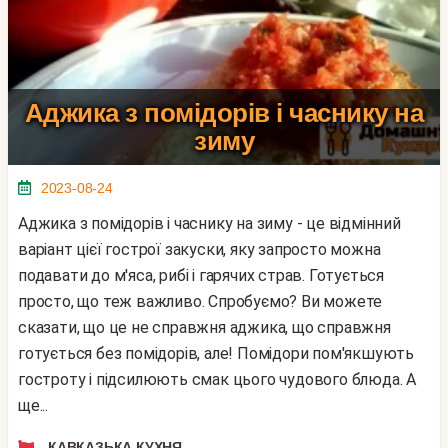
Аджика з помідорів і часнику на
зиму
2023-08-24
Аджика з помідорів і часнику на зиму - це відмінний
варіант цієї гострої закуски, яку запросто можна
подавати до м'яса, рибі і гарячих страв. Готується
просто, що теж важливо. Спробуємо? Ви можете
сказати, що це не справжня аджика, що справжня
готується без помідорів, але! Помідори пом'якшують
гостроту і підсилюють смак цього чудового блюда. А
ще...
КАВКАЗЬКА КУХНЯ