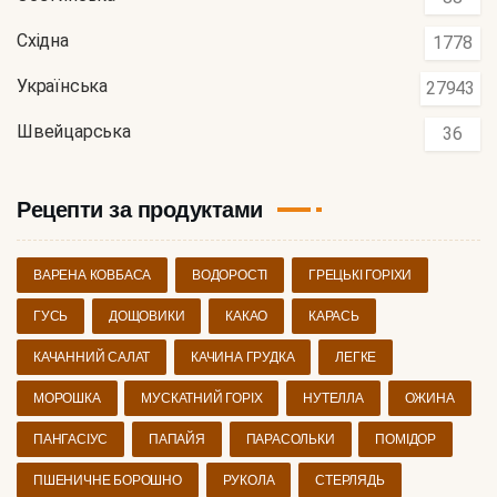
Східна
1778
Українська
27943
Швейцарська
36
Рецепти за продуктами
ВАРЕНА КОВБАСА
ВОДОРОСТІ
ГРЕЦЬКІ ГОРІХИ
ГУСЬ
ДОЩОВИКИ
КАКАО
КАРАСЬ
КАЧАННИЙ САЛАТ
КАЧИНА ГРУДКА
ЛЕГКЕ
МОРОШКА
МУСКАТНИЙ ГОРІХ
НУТЕЛЛА
ОЖИНА
ПАНГАСІУС
ПАПАЙЯ
ПАРАСОЛЬКИ
ПОМІДОР
ПШЕНИЧНЕ БОРОШНО
РУКОЛА
СТЕРЛЯДЬ