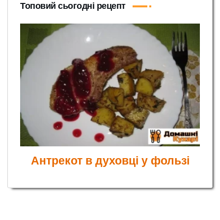
Топовий сьогодні рецепт
Антрекот в духовці у фользі