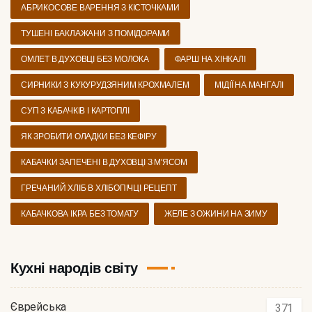
АБРИКОСОВЕ ВАРЕННЯ З КІСТОЧКАМИ
ТУШЕНІ БАКЛАЖАНИ З ПОМІДОРАМИ
ОМЛЕТ В ДУХОВЦІ БЕЗ МОЛОКА
ФАРШ НА ХІНКАЛІ
СИРНИКИ З КУКУРУДЗЯНИМ КРОХМАЛЕМ
МІДІЇ НА МАНГАЛІ
СУП З КАБАЧКІВ І КАРТОПЛІ
ЯК ЗРОБИТИ ОЛАДКИ БЕЗ КЕФІРУ
КАБАЧКИ ЗАПЕЧЕНІ В ДУХОВЦІ З М'ЯСОМ
ГРЕЧАНИЙ ХЛІБ В ХЛІБОПІЧЦІ РЕЦЕПТ
КАБАЧКОВА ІКРА БЕЗ ТОМАТУ
ЖЕЛЕ З ОЖИНИ НА ЗИМУ
Кухні народів світу
Єврейська
371