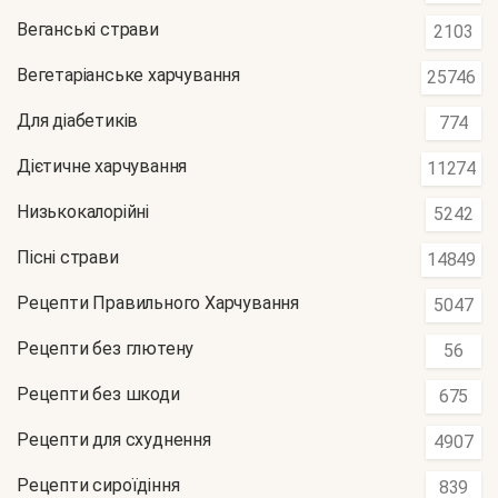
Веганські страви
2103
Вегетаріанське харчування
25746
Для діабетиків
774
Дієтичне харчування
11274
Низькокалорійні
5242
Пісні страви
14849
Рецепти Правильного Харчування
5047
Рецепти без глютену
56
Рецепти без шкоди
675
Рецепти для схуднення
4907
Рецепти сироїдіння
839