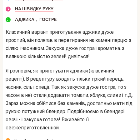
НА ШВИДКУ РУКУ
,
АДЖИКА
ГОСТРЕ
Класичний варіант приготування аджики дуже
простий, він полягав в перетирання на камені перцю з
сіллю і часником. Закуска дуже гостра і ароматна, з
великою кількістю зелені! дивіться!
Я розповім, як приготувати аджики (класичний
рецепт). В рецептуру входять тільки гіркий перець,
часник, сіль і спеції. Так як закуска дуже гостра, то з
часом в неї стали додавати томати, яблука, сливи і т.Д.
Зараз можна обійтися без каменів, достатньо мати під
рукою потужний блендер. Подрібнюємо в блендері
овочі - і закуска готова! Вживайте її
свежеприготовленной.