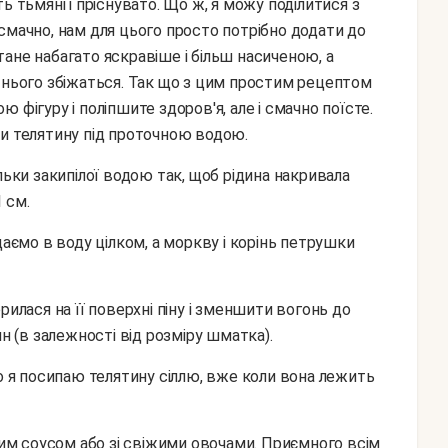
ь тьмяні і пріснувато. Що ж, я можу поділитися з
смачно, нам для цього просто потрібно додати до
стане набагато яскравіше і більш насиченою, а
 нього збіжаться. Так що з цим простим рецептом
 фігуру і поліпшите здоров'я, але і смачно поїсте.
ти телятину під проточною водою.
1 см.
н (в залежності від розміру шматка).