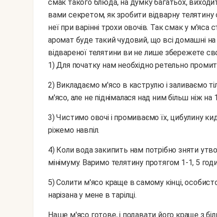
смак такого блюда, на думку багатьох, виходит
вами секретом, як зробити відварну телятину 
неї при варінні трохи овочів. Так смак у м'яса 
аромат буде такий чудовий, що всі домашні на
відвареної телятини ви не лише збережете свою
1) Для початку нам необхідно ретельно проми
2) Викладаємо м'ясо в каструлю і заливаємо тільки закипілої водою так, щоб рідина накривала
м'ясо, але не піднімалася над ним більш ніж на 
3) Чистимо овочі і промиваємо їх, цибулину кидаємо в воду цілком, а моркву і корінь петрушки
ріжемо навпіл.
4) Коли вода закипить нам потрібно зняти утворилася на її поверхні піну і зменшити вогонь до
мінімуму. Варимо телятину протягом 1-1, 5 годи
5) Солити м'ясо краще в самому кінці, особисто я посипаю телятину сіллю, вже коли вона лежить
нарізана у мене в тарілці.
Наше м'ясо готове, і подавати його краще з білим соусом або зі свіжими овочами. Приємного всім