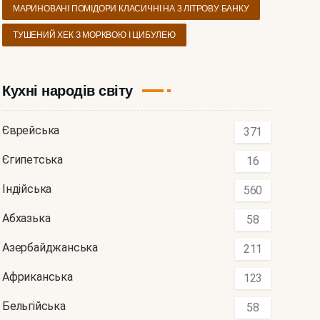
МАРИНОВАНІ ПОМІДОРИ КЛАСИЧНІ НА 3 ЛІТРОВУ БАНКУ
ТУШЕНИЙ ХЕК З МОРКВОЮ І ЦИБУЛЕЮ
Кухні народів світу
Єврейська
371
Єгипетська
16
Індійська
560
Абхазька
58
Азербайджанська
211
Африканська
123
Бельгійська
58