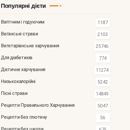
Популярні дієти
Вагітним і годуючим
1187
Веганські страви
2103
Вегетаріанське харчування
25746
Для діабетиків
774
Дієтичне харчування
11274
Низькокалорійні
5242
Пісні страви
14849
Рецепти Правильного Харчування
5047
Рецепти без глютену
56
Рецепти без шкоди
675