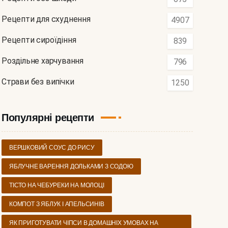
Рецепти для схуднення
4907
Рецепти сироїдіння
839
Роздільне харчування
796
Страви без випічки
1250
Популярні рецепти
ВЕРШКОВИЙ СОУС ДО РИСУ
ЯБЛУЧНЕ ВАРЕННЯ ДОЛЬКАМИ З СОДОЮ
ТІСТО НА ЧЕБУРЕКИ НА МОЛОЦІ
КОМПОТ З ЯБЛУК І АПЕЛЬСИНІВ
ЯК ПРИГОТУВАТИ ЧІПСИ В ДОМАШНІХ УМОВАХ НА