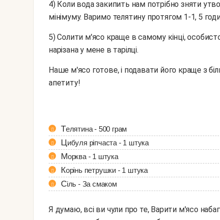
4) Коли вода закипить нам потрібно зняти утворилася на її поверхні піну і зменшити вогонь до
мінімуму. Варимо телятину протягом 1-1, 5 годи
5) Солити м'ясо краще в самому кінці, особисто я посипаю телятину сіллю, вже коли вона лежить
нарізана у мене в тарілці.
Наше м'ясо готове, і подавати його краще з білим соусом або зі свіжими овочами. Приємного всім
апетиту!
Телятина - 500 грам
Цибуля ріпчаста - 1 штука
Морква - 1 штука
Корінь петрушки - 1 штука
Сіль - За смаком
Я думаю, всі ви чули про те, Варити м'ясо наба