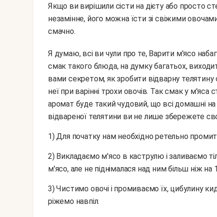
Якщо ви вирішили сісти на дієту або просто ст
незамінне, його можна їсти зі свіжими овочами 
смачно.
Я думаю, всі ви чули про те, Варити м'ясо набагато корисніше, ніж смажити або запікати, але ось
смак такого блюда, на думку багатьох, виходит
вами секретом, як зробити відварну телятину 
неї при варінні трохи овочів. Так смак у м'яса 
аромат буде такий чудовий, що всі домашні на
відвареної телятини ви не лише збережете свою
1) Для початку нам необхідно ретельно проми
2) Викладаємо м'ясо в каструлю і заливаємо тільки закипілої водою так, щоб рідина накривала
м'ясо, але не піднімалася над ним більш ніж на 
3) Чистимо овочі і промиваємо їх, цибулину кидаємо в воду цілком, а моркву і корінь петрушки
ріжемо навпіл.