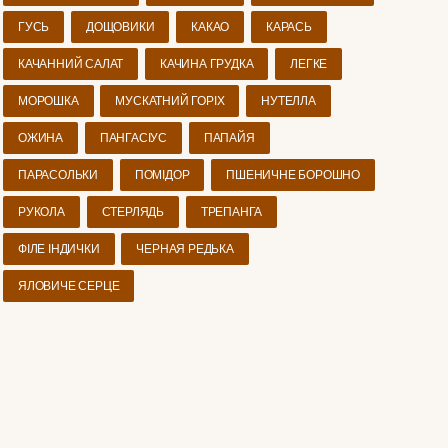
ГУСЬ
ДОЩОВИКИ
КАКАО
КАРАСЬ
КАЧАННИЙ САЛАТ
КАЧИНА ГРУДКА
ЛЕГКЕ
МОРОШКА
МУСКАТНИЙ ГОРІХ
НУТЕЛЛА
ОЖИНА
ПАНГАСІУС
ПАПАЙЯ
ПАРАСОЛЬКИ
ПОМІДОР
ПШЕНИЧНЕ БОРОШНО
РУКОЛА
СТЕРЛЯДЬ
ТРЕПАНГА
ФІЛЕ ІНДИЧКИ
ЧЕРНАЯ РЕДЬКА
ЯЛОВИЧЕ СЕРЦЕ