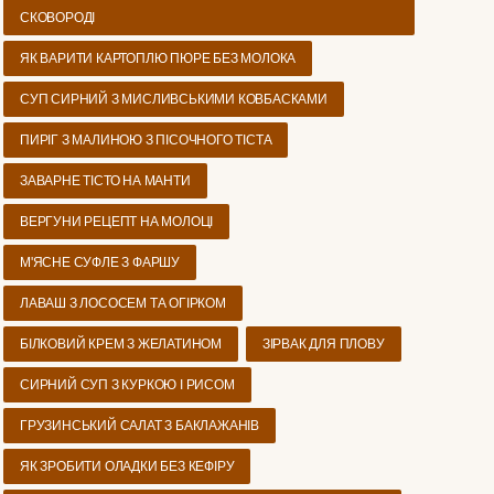
СКОВОРОДІ
ЯК ВАРИТИ КАРТОПЛЮ ПЮРЕ БЕЗ МОЛОКА
СУП СИРНИЙ З МИСЛИВСЬКИМИ КОВБАСКАМИ
ПИРІГ З МАЛИНОЮ З ПІСОЧНОГО ТІСТА
ЗАВАРНЕ ТІСТО НА МАНТИ
ВЕРГУНИ РЕЦЕПТ НА МОЛОЦІ
М'ЯСНЕ СУФЛЕ З ФАРШУ
ЛАВАШ З ЛОСОСЕМ ТА ОГІРКОМ
БІЛКОВИЙ КРЕМ З ЖЕЛАТИНОМ
ЗІРВАК ДЛЯ ПЛОВУ
СИРНИЙ СУП З КУРКОЮ І РИСОМ
ГРУЗИНСЬКИЙ САЛАТ З БАКЛАЖАНІВ
ЯК ЗРОБИТИ ОЛАДКИ БЕЗ КЕФІРУ