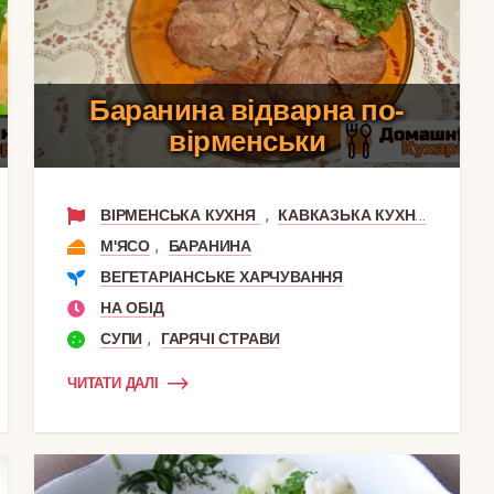
Баранина відварна по-
вірменськи
,
ВІРМЕНСЬКА КУХНЯ
КАВКАЗЬКА КУХНЯ
,
М'ЯСО
БАРАНИНА
ВЕГЕТАРІАНСЬКЕ ХАРЧУВАННЯ
,
НА СНІДАНОК
НА ОБІД
,
СУПИ
ГАРЯЧІ СТРАВИ
ЧИТАТИ ДАЛІ