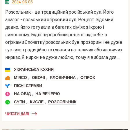
2024-06-03
Розсольник - це традиційний російський суп. Його
аналог - польський огірковий суп. Рецепт відомий
давно, його готували в багатих сім'ях з ікрою і
лимонному. Бідні переробили рецепт під себе, з
огірками.Спочатку розсольник був прозорим і не дуже
густим, традиційно готувався на телячих або яловичих
нирках. Я нирки не дуже люблю, тому я вибрала для ...
УКРАЇНСЬКА КУХНЯ
,
,
,
М'ЯСО
ОВОЧІ
ЯЛОВИЧИНА
ОГІРОК
ПІСНІ СТРАВИ
,
НА ОБІД
НА ВЕЧЕРЮ
,
,
СУПИ
КИСЛЕ
РОЗСОЛЬНИК
ЧИТАТИ ДАЛІ