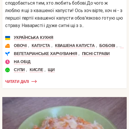
сподобається тим, хто любить бобові.До чого ж
люблю я щі з квашеної капусти! Ось хоч вірте, хоч ні - з
першої партії квашеної капусти обов'язково готую цю
страву. Наваристі і дуже ситні щі з з...
УКРАЇНСЬКА КУХНЯ
,
,
,
,
ОВОЧІ
КАПУСТА
КВАШЕНА КАПУСТА
БОБОВІ
КВА
,
ВЕГЕТАРІАНСЬКЕ ХАРЧУВАННЯ
ПІСНІ СТРАВИ
НА ОБІД
,
,
СУПИ
КИСЛЕ
ЩИ
ЧИТАТИ ДАЛІ