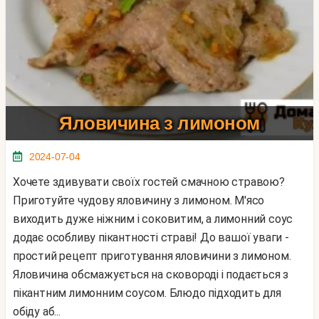
Яловичина з лимоном
2024-07-04
Хочете здивувати своїх гостей смачною стравою?
Приготуйте чудову яловичину з лимоном. М'ясо
виходить дуже ніжним і соковитим, а лимонний соус
додає особливу пікантності страві! До вашої уваги -
простий рецепт приготування яловичини з лимоном.
Яловичина обсмажується на сковороді і подається з
пікантним лимонним соусом. Блюдо підходить для
обіду аб...