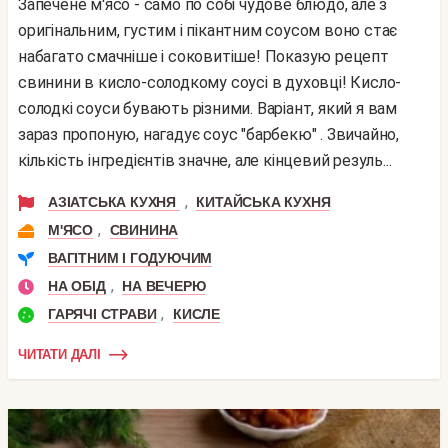
Запечене м'ясо - само по собі чудове блюдо, але з
оригінальним, густим і пікантним соусом воно стає
набагато смачніше і соковитіше! Показую рецепт
свинини в кисло-солодкому соусі в духовці! Кисло-
солодкі соуси бувають різними. Варіант, який я вам
зараз пропоную, нагадує соус "барбекю" . Звичайно,
кількість інгредієнтів значне, але кінцевий резуль...
,
АЗІАТСЬКА КУХНЯ
КИТАЙСЬКА КУХНЯ
,
М'ЯСО
СВИНИНА
ВАГІТНИМ І ГОДУЮЧИМ
,
НА ОБІД
НА ВЕЧЕРЮ
,
ГАРЯЧІ СТРАВИ
КИСЛЕ
ЧИТАТИ ДАЛІ