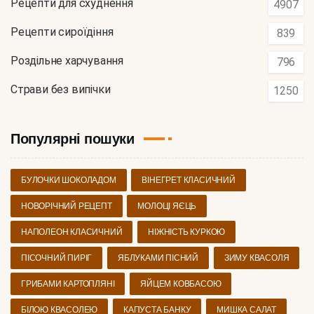
Рецепти для схуднення
4907
Рецепти сироїдіння
839
Роздільне харчування
796
Страви без випічки
1250
Популярні пошуки
БУЛОЧКИ ШОКОЛАДОМ
ВІНЕГРЕТ КЛАСИЧНИЙ
НОВОРІЧНИЙ РЕЦЕПТ
МОЛОЦІ ЯЄЦЬ
НАПОЛЕОН КЛАСИЧНИЙ
НІЖНІСТЬ КУРКОЮ
ПІСОЧНИЙ ПИРІГ
ЯБЛУКАМИ ПІСНИЙ
ЗИМУ КВАСОЛЯ
ГРИБАМИ КАРТОПЛЯНІ
ЯЙЦЕМ КОВБАСОЮ
БІЛОЮ КВАСОЛЕЮ
КАПУСТА БАНКУ
МИШКА САЛАТ