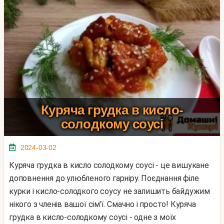
Куряча грудка в кисло-
солодкому соусі
2024-03-02
Куряча грудка в кисло солодкому соусі - це вишукане
доповнення до улюбленого гарніру. Поєднання філе
курки і кисло-солодкого соусу не залишить байдужим
нікого з членів вашої сім'ї. Смачно і просто! Куряча
грудка в кисло-солодкому соусі - одне з моїх