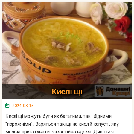
Кислі щі
2024-08-15
Кислі щі можуть бути як багатими, так і бідними,
"порожніми" . Варяться такі щі на кислій капусті, яку
можна приготувати самостійно вдома. Дивіться