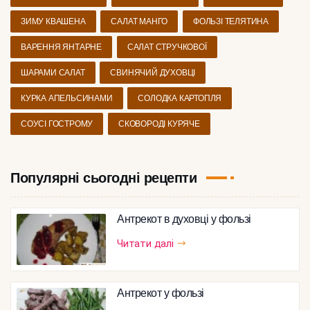
ЗИМУ КВАШЕНА
САЛАТ МАНГО
ФОЛЬЗІ ТЕЛЯТИНА
ВАРЕННЯ ЯНТАРНЕ
САЛАТ СТРУЧКОВОЇ
ШАРАМИ САЛАТ
СВИНЯЧИЙ ДУХОВЦІ
КУРКА АПЕЛЬСИНАМИ
СОЛОДКА КАРТОПЛЯ
СОУСІ ГОСТРОМУ
СКОВОРОДІ КУРЯЧЕ
Популярні сьогодні рецепти
Антрекот в духовці у фользі
Читати далі
Антрекот у фользі