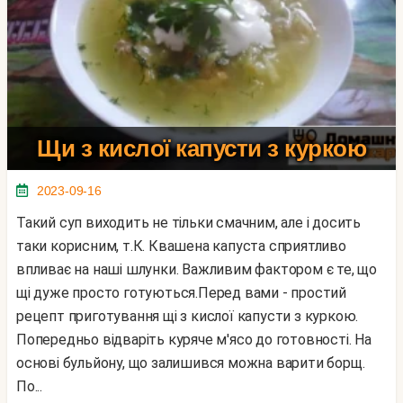
Щи з кислої капусти з куркою
2023-09-16
Такий суп виходить не тільки смачним, але і досить
таки корисним, т.К. Квашена капуста сприятливо
впливає на наші шлунки. Важливим фактором є те, що
щі дуже просто готуються.Перед вами - простий
рецепт приготування щі з кислої капусти з куркою.
Попередньо відваріть куряче м'ясо до готовності. На
основі бульйону, що залишився можна варити борщ.
По...