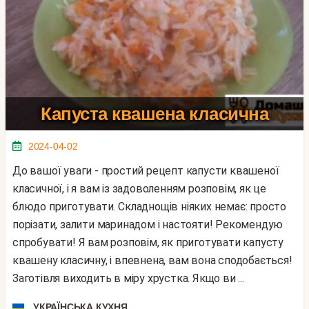
Капуста квашена класична
2024-04-02
До вашої уваги - простий рецепт капусти квашеної
класичної, і я вам із задоволенням розповім, як це
блюдо приготувати. Складнощів ніяких немає: просто
порізати, залити маринадом і настояти! Рекомендую
спробувати! Я вам розповім, як приготувати капусту
квашену класичну, і впевнена, вам вона сподобається!
Заготівля виходить в міру хрустка. Якщо ви ...
УКРАЇНСЬКА КУХНЯ