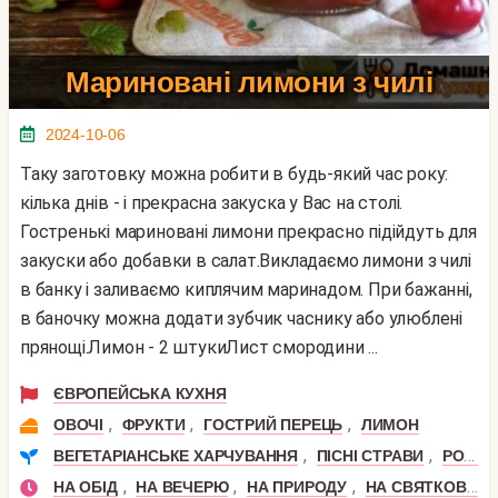
Мариновані лимони з чилі
2024-10-06
Таку заготовку можна робити в будь-який час року:
кілька днів - і прекрасна закуска у Вас на столі.
Гостренькі мариновані лимони прекрасно підійдуть для
закуски або добавки в салат.Викладаємо лимони з чилі
в банку і заливаємо киплячим маринадом. При бажанні,
в баночку можна додати зубчик часнику або улюблені
прянощі.Лимон - 2 штукиЛист смородини ...
ЄВРОПЕЙСЬКА КУХНЯ
,
,
,
ОВОЧІ
ФРУКТИ
ГОСТРИЙ ПЕРЕЦЬ
ЛИМОН
,
,
ВЕГЕТАРІАНСЬКЕ ХАРЧУВАННЯ
ПІСНІ СТРАВИ
РОЗДІЛЬНЕ ХАРЧУВАННЯ
,
,
,
НА ОБІД
НА ВЕЧЕРЮ
НА ПРИРОДУ
НА СВЯТКОВИЙ СТІЛ