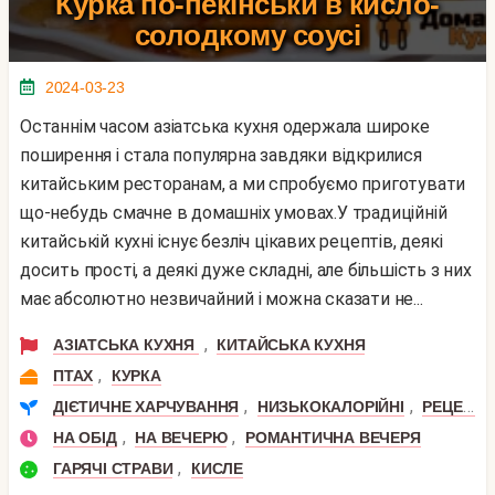
Курка по-пекінськи в кисло-
солодкому соусі
2024-03-23
Останнім часом азіатська кухня одержала широке
поширення і стала популярна завдяки відкрилися
китайським ресторанам, а ми спробуємо приготувати
що-небудь смачне в домашніх умовах.У традиційній
китайській кухні існує безліч цікавих рецептів, деякі
досить прості, а деякі дуже складні, але більшість з них
має абсолютно незвичайний і можна сказати не...
,
АЗІАТСЬКА КУХНЯ
КИТАЙСЬКА КУХНЯ
,
ПТАХ
КУРКА
,
,
ДІЄТИЧНЕ ХАРЧУВАННЯ
НИЗЬКОКАЛОРІЙНІ
РЕЦЕПТИ ДЛЯ СХУДНЕННЯ
,
,
НА ОБІД
НА ВЕЧЕРЮ
РОМАНТИЧНА ВЕЧЕРЯ
,
ГАРЯЧІ СТРАВИ
КИСЛЕ