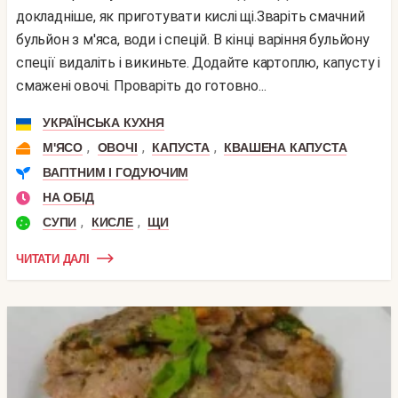
докладніше, як приготувати кислі щі.Зваріть смачний
бульйон з м'яса, води і спецій. В кінці варіння бульйону
спеції видаліть і викиньте. Додайте картоплю, капусту і
смажені овочі. Проваріть до готовно...
УКРАЇНСЬКА КУХНЯ
,
,
,
М'ЯСО
ОВОЧІ
КАПУСТА
КВАШЕНА КАПУСТА
ВАГІТНИМ І ГОДУЮЧИМ
НА ОБІД
,
,
СУПИ
КИСЛЕ
ЩИ
ЧИТАТИ ДАЛІ