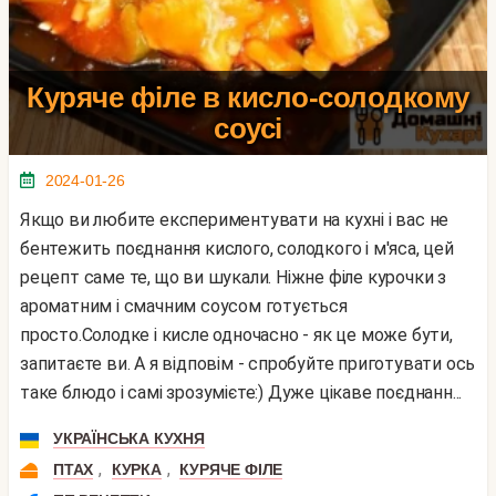
Куряче філе в кисло-солодкому
соусі
2024-01-26
Якщо ви любите експериментувати на кухні і вас не
бентежить поєднання кислого, солодкого і м'яса, цей
рецепт саме те, що ви шукали. Ніжне філе курочки з
ароматним і смачним соусом готується
просто.Солодке і кисле одночасно - як це може бути,
запитаєте ви. А я відповім - спробуйте приготувати ось
таке блюдо і самі зрозумієте:) Дуже цікаве поєднанн...
УКРАЇНСЬКА КУХНЯ
,
,
ПТАХ
КУРКА
КУРЯЧЕ ФІЛЕ