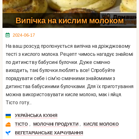
Випічка на кислим молоком
2024-06-17
На ваш розсуд пропонується випічка на дріжджовому
тесті з кислого молока. Рецепт чимось нагадує знайомі
по дитинству бабусині булочки. Дуже смачно
виходить, такі булочки люблять все! Спробуйте
порадувати себе і сім'ю смачними знайомими з
дитинства бабусиними булочками. Для їх приготування
можна використовувати кисле молоко, мак і яйця.
Тісто готу...
УКРАЇНСЬКА КУХНЯ
,
,
ТІСТО
МОЛОЧНІ ПРОДУКТИ
КИСЛЕ МОЛОКО
ВЕГЕТАРІАНСЬКЕ ХАРЧУВАННЯ