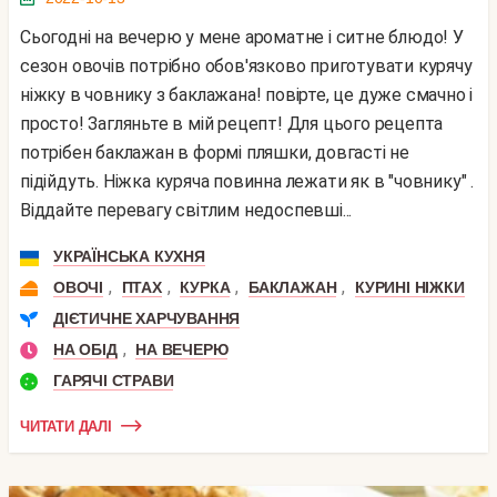
Сьогодні на вечерю у мене ароматне і ситне блюдо! У
сезон овочів потрібно обов'язково приготувати курячу
ніжку в човнику з баклажана! повірте, це дуже смачно і
просто! Загляньте в мій рецепт! Для цього рецепта
потрібен баклажан в формі пляшки, довгасті не
підійдуть. Ніжка куряча повинна лежати як в "човнику" .
Віддайте перевагу світлим недоспевші...
УКРАЇНСЬКА КУХНЯ
,
,
,
,
ОВОЧІ
ПТАХ
КУРКА
БАКЛАЖАН
КУРИНІ НІЖКИ
ДІЄТИЧНЕ ХАРЧУВАННЯ
,
НА ОБІД
НА ВЕЧЕРЮ
ГАРЯЧІ СТРАВИ
ЧИТАТИ ДАЛІ