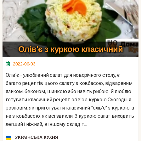
Олів'є з куркою класичний
2022-06-03
Олів'є - улюблений салат для новорічного столу, є
багато рецептів цього салату з ковбасою, відвареним
язиком, беконом, шинкою або навіть рибою. Я люблю
готувати класичний рецепт олів'є з куркою.Сьогодні я
розповім, як приготувати класичний "олів'є" з куркою, а
не з ковбасою, як всі звикли. З куркою салат виходить
легший і ніжний, в іншому склад т...
УКРАЇНСЬКА КУХНЯ