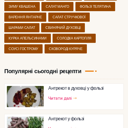
ЗИМУ КВАШЕНА
САЛАТ МАНГО
ФОЛЬЗІ ТЕЛЯТИНА
ВАРЕННЯ ЯНТАРНЕ
САЛАТ СТРУЧКОВОЇ
ШАРАМИ САЛАТ
СВИНЯЧИЙ ДУХОВЦІ
КУРКА АПЕЛЬСИНАМИ
СОЛОДКА КАРТОПЛЯ
СОУСІ ГОСТРОМУ
СКОВОРОДІ КУРЯЧЕ
Популярні сьогодні рецепти
Антрекот в духовці у фользі
Читати далі
Антрекот у фользі