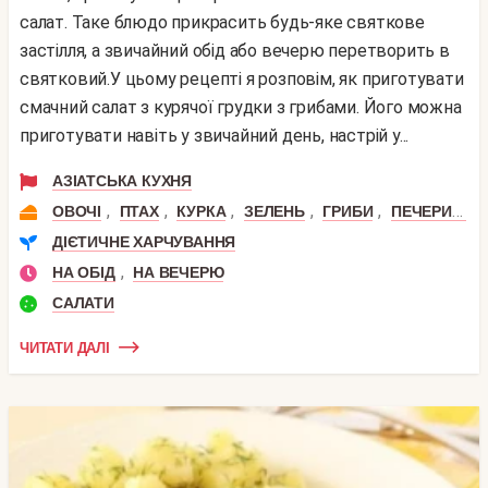
салат. Таке блюдо прикрасить будь-яке святкове
застілля, а звичайний обід або вечерю перетворить в
святковий.У цьому рецепті я розповім, як приготувати
смачний салат з курячої грудки з грибами. Його можна
приготувати навіть у звичайний день, настрій у...
АЗІАТСЬКА КУХНЯ
,
,
,
,
,
,
ОВОЧІ
ПТАХ
КУРКА
ЗЕЛЕНЬ
ГРИБИ
ПЕЧЕРИЦІ
ДІЄТИЧНЕ ХАРЧУВАННЯ
,
НА ОБІД
НА ВЕЧЕРЮ
САЛАТИ
ЧИТАТИ ДАЛІ