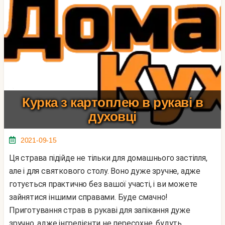
Курка з картоплею в рукаві в
духовці
2021-09-15
Ця страва підійде не тільки для домашнього застілля,
але і для святкового столу. Воно дуже зручне, адже
готується практично без вашої участі, і ви можете
зайнятися іншими справами. Буде смачно!
Приготування страв в рукаві для запікання дуже
зручно, адже інгредієнти не пересохне, будуть