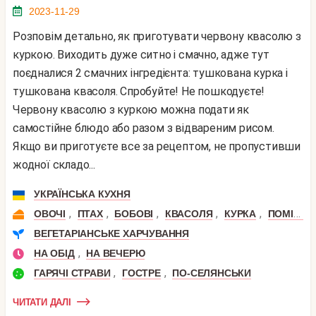
2023-11-29
Розповім детально, як приготувати червону квасолю з
куркою. Виходить дуже ситно і смачно, адже тут
поєдналися 2 смачних інгредієнта: тушкована курка і
тушкована квасоля. Спробуйте! Не пошкодуєте!
Червону квасолю з куркою можна подати як
самостійне блюдо або разом з відвареним рисом.
Якщо ви приготуєте все за рецептом, не пропустивши
жодної складо...
УКРАЇНСЬКА КУХНЯ
,
,
,
,
,
ОВОЧІ
ПТАХ
БОБОВІ
КВАСОЛЯ
КУРКА
ПОМІДОР
ВЕГЕТАРІАНСЬКЕ ХАРЧУВАННЯ
,
НА ОБІД
НА ВЕЧЕРЮ
,
,
ГАРЯЧІ СТРАВИ
ГОСТРЕ
ПО-СЕЛЯНСЬКИ
ЧИТАТИ ДАЛІ