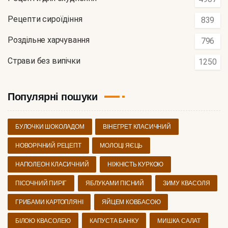
Рецепти сироїдіння
839
Роздільне харчування
796
Страви без випічки
1250
Популярні пошуки
БУЛОЧКИ ШОКОЛАДОМ
ВІНЕГРЕТ КЛАСИЧНИЙ
НОВОРІЧНИЙ РЕЦЕПТ
МОЛОЦІ ЯЄЦЬ
НАПОЛЕОН КЛАСИЧНИЙ
НІЖНІСТЬ КУРКОЮ
ПІСОЧНИЙ ПИРІГ
ЯБЛУКАМИ ПІСНИЙ
ЗИМУ КВАСОЛЯ
ГРИБАМИ КАРТОПЛЯНІ
ЯЙЦЕМ КОВБАСОЮ
БІЛОЮ КВАСОЛЕЮ
КАПУСТА БАНКУ
МИШКА САЛАТ