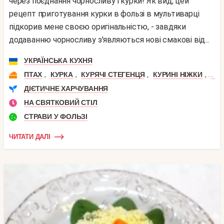
через поєднання чорносливу і курки! Як вид, цей
рецепт приготування курки в фользі в мультиварці
підкорив мене своєю оригінальністю, - завдяки
додаванню чорносливу з'являються нові смакові від...
УКРАЇНСЬКА КУХНЯ
,
,
,
,
ПТАХ
КУРКА
КУРЯЧІ СТЕГЕНЦЯ
КУРИНІ НІЖКИ
КУР
ДІЄТИЧНЕ ХАРЧУВАННЯ
НА СВЯТКОВИЙ СТІЛ
СТРАВИ У ФОЛЬЗІ
ЧИТАТИ ДАЛІ