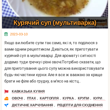
Курячий суп (мультиварка)
2023-03-10
Якщо ви любите супи так само, як і я, то поділюся з
вами одним рецептиком. Дивіться, як приготувати
курячий суп в мультиварці. Для аромату і ситності
додамо туди гречку і різні овочі.Потрібно сказати, що
для приготування цього супу можна використовувати
будь-які частини курки. Але я все ж вважаю за краще
брати не філе або грудку, а м'ясо на кістц...
КАВКАЗЬКА КУХНЯ
,
,
,
,
,
ОВОЧІ
ПТАХ
КАРТОПЛЯ
КУРКА
КРУПИ
КУРИНІ НІЖКИ
,
ДІЄТИЧНЕ ХАРЧУВАННЯ
РЕЦЕПТИ ДЛЯ СХУДНЕННЯ