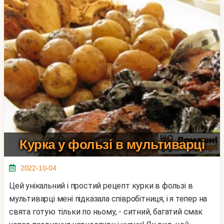
Курка у фользі в мультиварці
2022-10-04
Цей унікальний і простий рецепт курки в фользі в
мультиварці мені підказала співробітниця, і я тепер на
свята готую тільки по ньому, - ситний, багатий смак