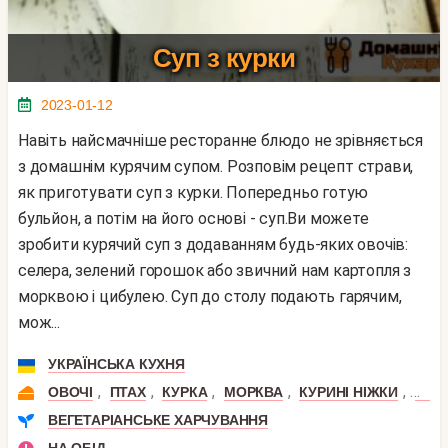
Суп з курки
2023-01-12
Навіть найсмачніше ресторанне блюдо не зрівняється
з домашнім курячим супом. Розповім рецепт страви,
як приготувати суп з курки. Попередньо готую
бульйон, а потім на його основі - суп.Ви можете
зробити курячий суп з додаванням будь-яких овочів:
селера, зелений горошок або звичний нам картопля з
морквою і цибулею. Суп до столу подають гарячим,
мож...
УКРАЇНСЬКА КУХНЯ
,
,
,
,
,
ОВОЧІ
ПТАХ
КУРКА
МОРКВА
КУРИНІ НІЖКИ
КУР
ВЕГЕТАРІАНСЬКЕ ХАРЧУВАННЯ