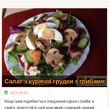
Салат з курячої грудки з грибами
2023-08-30
Якщо вам подобається поєднання курки і грибів в
салаті, приготуйте цей красивий і смачний свіжий