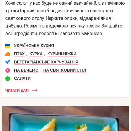
Хоча салат у нас буде не самий звичайний, а з печінкою
тріски.Гарний спосіб подачі звичайного салату для
святкового столу. Наріжте огірки, відварені яйця і
цибулю. Розімніть виделкою печінку тріски. Змішайте
всі інгредієнти, посоліть і заправте майонезо...
УКРАЇНСЬКА КУХНЯ
,
,
ПТАХ
КУРКА
КУРИНІ НІЖКИ
ВЕГЕТАРІАНСЬКЕ ХАРЧУВАННЯ
,
НА ВЕЧЕРЮ
НА СВЯТКОВИЙ СТІЛ
САЛАТИ
ЧИТАТИ ДАЛІ