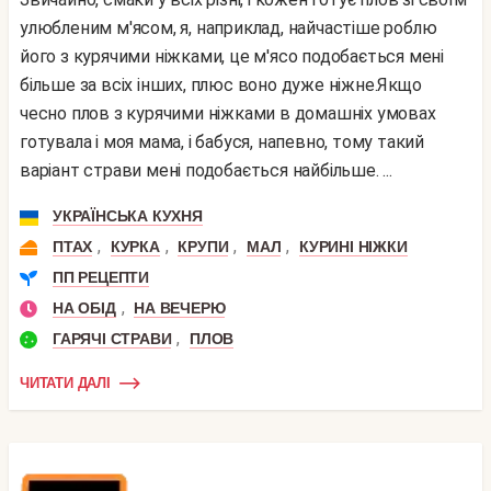
улюбленим м'ясом, я, наприклад, найчастіше роблю
його з курячими ніжками, це м'ясо подобається мені
більше за всіх інших, плюс воно дуже ніжне.Якщо
чесно плов з курячими ніжками в домашніх умовах
готувала і моя мама, і бабуся, напевно, тому такий
варіант страви мені подобається найбільше. ...
УКРАЇНСЬКА КУХНЯ
,
,
,
,
ПТАХ
КУРКА
КРУПИ
МАЛ
КУРИНІ НІЖКИ
ПП РЕЦЕПТИ
,
НА ОБІД
НА ВЕЧЕРЮ
,
ГАРЯЧІ СТРАВИ
ПЛОВ
ЧИТАТИ ДАЛІ