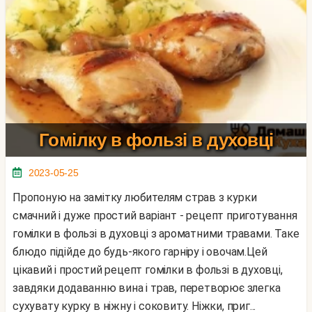
Гомілку в фользі в духовці
2023-05-25
Пропоную на замітку любителям страв з курки
смачний і дуже простий варіант - рецепт приготування
гомілки в фользі в духовці з ароматними травами. Таке
блюдо підійде до будь-якого гарніру і овочам.Цей
цікавий і простий рецепт гомілки в фользі в духовці,
завдяки додаванню вина і трав, перетворює злегка
сухувату курку в ніжну і соковиту. Ніжки, приг...