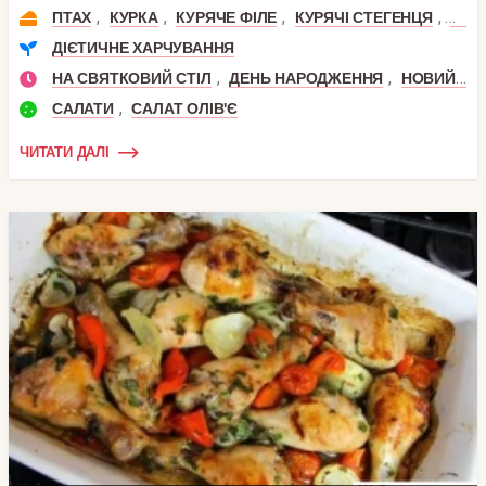
,
,
,
,
ПТАХ
КУРКА
КУРЯЧЕ ФІЛЕ
КУРЯЧІ СТЕГЕНЦЯ
КУР
ДІЄТИЧНЕ ХАРЧУВАННЯ
,
,
НА СВЯТКОВИЙ СТІЛ
ДЕНЬ НАРОДЖЕННЯ
НОВИЙ РІК
,
САЛАТИ
САЛАТ ОЛІВ'Є
ЧИТАТИ ДАЛІ