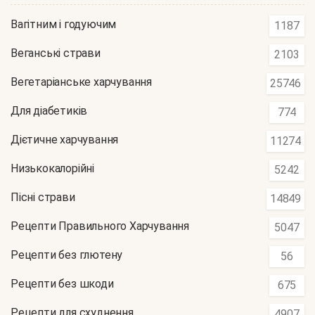
Вагітним і годуючим
1187
Веганські страви
2103
Вегетаріанське харчування
25746
Для діабетиків
774
Дієтичне харчування
11274
Низькокалорійні
5242
Пісні страви
14849
Рецепти Правильного Харчування
5047
Рецепти без глютену
56
Рецепти без шкоди
675
Рецепти для схуднення
4907