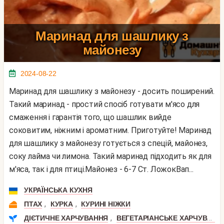
Маринад для шашлику з
майонезу
2024-08-22
Маринад для шашлику з майонезу - досить поширений.
Такий маринад - простий спосіб готувати м'ясо для
смаження і гарантія того, що шашлик вийде
соковитим, ніжним і ароматним. Приготуйте! Маринад
для шашлику з майонезу готується з спецій, майонез,
соку лайма чи лимона. Такий маринад підходить як для
м'яса, так і для птиці.Майонез - 6-7 Ст. ЛожокВап...
УКРАЇНСЬКА КУХНЯ
,
,
ПТАХ
КУРКА
КУРИНІ НІЖКИ
,
ДІЄТИЧНЕ ХАРЧУВАННЯ
ВЕГЕТАРІАНСЬКЕ ХАРЧУВАННЯ