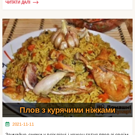
ЧИТАТИ ДАЛІ
Плов з курячими ніжками
2021-11-11
Звичайно, смаки у всіх різні, і кожен готує плов зі своїм