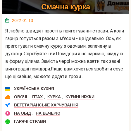
Смачна курка
2022-01-13
Я люблю швидкі і прості в приготуванні страви. А коли
гарнір готується разом з м'ясом - це ідеально. Ось, як
приготувати смачну курку з овочами, запечену в
духовці. Спробуйте і ви.Помідори я не нарізаю, кладу їх
в форму цілими. Замість черрі можна взяти так звані
виноградні помідори.Якщо вам хочеться зробити соус
ще цікавіше, можете додати трохи ...
УКРАЇНСЬКА КУХНЯ
,
,
,
ОВОЧІ
ПТАХ
КУРКА
КУРИНІ НІЖКИ
ВЕГЕТАРІАНСЬКЕ ХАРЧУВАННЯ
,
НА ОБІД
НА ВЕЧЕРЮ
ГАРЯЧІ СТРАВИ