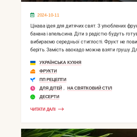
2024-10-11
Цікава ідея для дитячих свят. З улюблених фруктів можна зробити їжачка з голками зі шматочків
банана і апельсина. Діти з радістю будуть готу
вибираємо середньої стиглості. Фрукт не повин
беріть. Замість авокадо можна взяти грушу. Для
УКРАЇНСЬКА КУХНЯ
ФРУКТИ
ПП РЕЦЕПТИ
,
ДЛЯ ДІТЕЙ
НА СВЯТКОВИЙ СТІЛ
ДЕСЕРТИ
ЧИТАТИ ДАЛІ