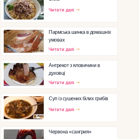
Читати далі
Пармська шинка в домашніх
умовах
Читати далі
Антрекот з яловичини в
духовці
Читати далі
Суп із сушених білих грибів
Читати далі
Червона «сангрия»