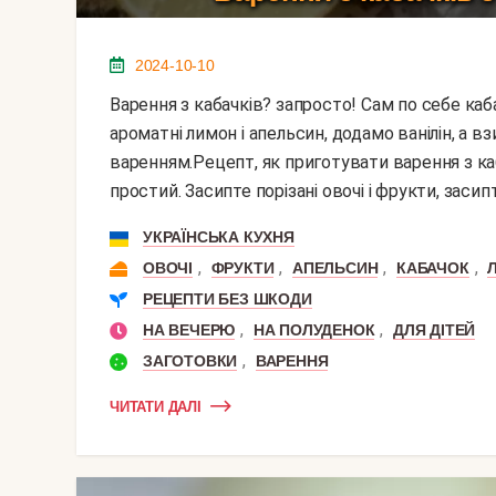
2024-10-10
Варення з кабачків? запросто! Сам по себе кабачок - без запаху і майже без смаку овоч. Візьмемо
ароматні лимон і апельсин, додамо ванілін, а
варенням.Рецепт, як приготувати варення з ка
простий. Засипте порізані овочі і фрукти, засипте
УКРАЇНСЬКА КУХНЯ
,
,
,
,
ОВОЧІ
ФРУКТИ
АПЕЛЬСИН
КАБАЧОК
РЕЦЕПТИ БЕЗ ШКОДИ
,
,
НА ВЕЧЕРЮ
НА ПОЛУДЕНОК
ДЛЯ ДІТЕЙ
,
ЗАГОТОВКИ
ВАРЕННЯ
ЧИТАТИ ДАЛІ