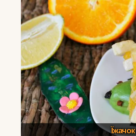
Їжачок