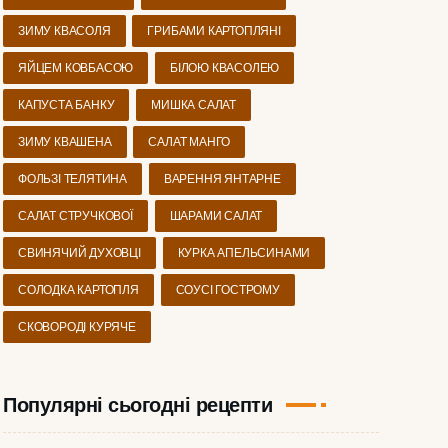
ЗИМУ КВАСОЛЯ
ГРИБАМИ КАРТОПЛЯНІ
ЯЙЦЕМ КОВБАСОЮ
БІЛОЮ КВАСОЛЕЮ
КАПУСТА БАНКУ
МИШКА САЛАТ
ЗИМУ КВАШЕНА
САЛАТ МАНГО
ФОЛЬЗІ ТЕЛЯТИНА
ВАРЕННЯ ЯНТАРНЕ
САЛАТ СТРУЧКОВОЇ
ШАРАМИ САЛАТ
СВИНЯЧИЙ ДУХОВЦІ
КУРКА АПЕЛЬСИНАМИ
СОЛОДКА КАРТОПЛЯ
СОУСІ ГОСТРОМУ
СКОВОРОДІ КУРЯЧЕ
Популярні сьогодні рецепти