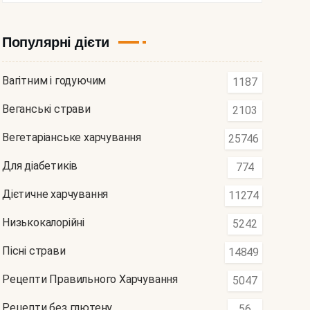
Популярні дієти
Вагітним і годуючим
1187
Веганські страви
2103
Вегетаріанське харчування
25746
Для діабетиків
774
Дієтичне харчування
11274
Низькокалорійні
5242
Пісні страви
14849
Рецепти Правильного Харчування
5047
Рецепти без глютену
56