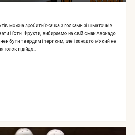
вати і їсти. Фрукти, вибираємо на свій смак.Авокадо
ен бути твердим і терпким, але і занадто м'який не
 голок підійде...