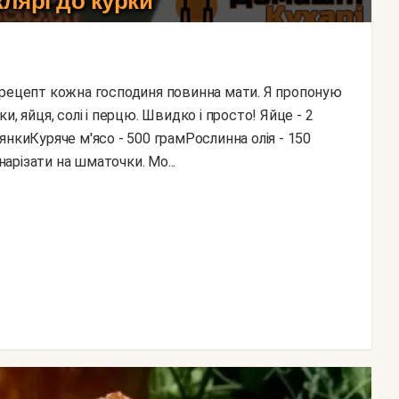
клярі до курки
, яйця, солі і перцю. Швидко і просто! Яйце - 2
нкиКуряче м'ясо - 500 грамРослинна олія - 150
нарізати на шматочки. Мо...