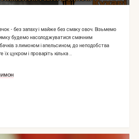
 взимку будемо насолоджуватися смачним
бачків з лимоном і апельсином, до неподобства
 їх цукром і проваріть кілька ...
ЛИМОН