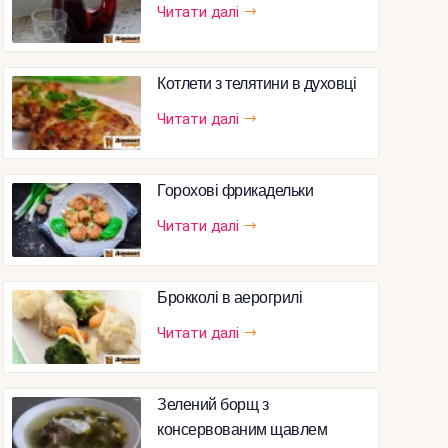
Читати далі
Котлети з телятини в духовці
Читати далі
Горохові фрикадельки
Читати далі
Брокколі в аерогрилі
Читати далі
Зелений борщ з
консервованим щавлем