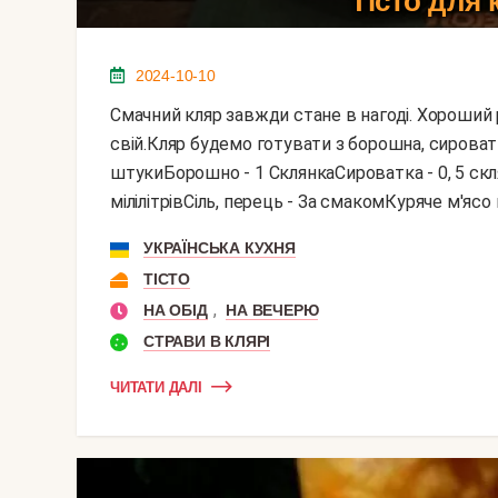
Тісто для 
2024-10-10
Смачний кляр завжди стане в нагоді. Хороший рецепт кожна господиня повинна мати. Я пропоную
свій.Кляр будемо готувати з борошна, сироватки
штукиБорошно - 1 СклянкаСироватка - 0, 5 скля
мілілітрівСіль, перець - За смакомКуряче м'ясо 
УКРАЇНСЬКА КУХНЯ
ТІСТО
,
НА ОБІД
НА ВЕЧЕРЮ
СТРАВИ В КЛЯРІ
ЧИТАТИ ДАЛІ