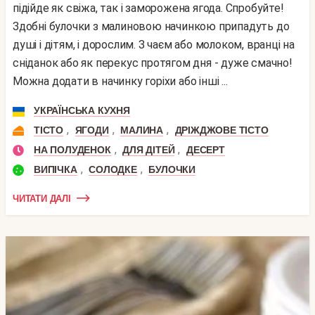
підійде як свіжа, так і заморожена ягода. Спробуйте!
Здобні булочки з малиновою начинкою припадуть до
душі і дітям, і дорослим. З чаєм або молоком, вранці на
сніданок або як перекус протягом дня - дуже смачно!
Можна додати в начинку горіхи або інші ...
УКРАЇНСЬКА КУХНЯ
,
,
,
ТІСТО
ЯГОДИ
МАЛИНА
ДРІЖДЖОВЕ ТІСТО
,
,
НА ПОЛУДЕНОК
ДЛЯ ДІТЕЙ
ДЕСЕРТ
,
,
ВИПІЧКА
СОЛОДКЕ
БУЛОЧКИ
ЧИТАТИ ДАЛІ