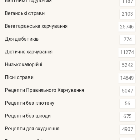
Вагітним і годуючим
1187
Веганські страви
2103
Вегетаріанське харчування
25746
Для діабетиків
774
Дієтичне харчування
11274
Низькокалорійні
5242
Пісні страви
14849
Рецепти Правильного Харчування
5047
Рецепти без глютену
56
Рецепти без шкоди
675
Рецепти для схуднення
4907