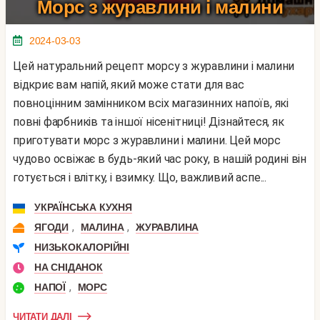
Морс з журавлини і малини
2024-03-03
Цей натуральний рецепт морсу з журавлини і малини
відкриє вам напій, який може стати для вас
повноцінним замінником всіх магазинних напоїв, які
повні фарбників та іншої нісенітниці! Дізнайтеся, як
приготувати морс з журавлини і малини. Цей морс
чудово освіжає в будь-який час року, в нашій родині він
готується і влітку, і взимку. Що, важливий аспе...
УКРАЇНСЬКА КУХНЯ
,
,
ЯГОДИ
МАЛИНА
ЖУРАВЛИНА
НИЗЬКОКАЛОРІЙНІ
НА СНІДАНОК
,
НАПОЇ
МОРС
ЧИТАТИ ДАЛІ