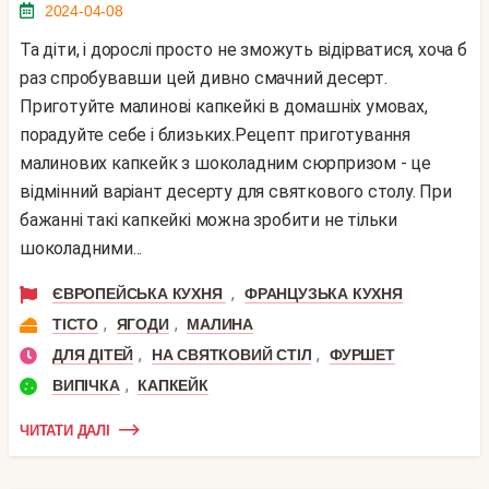
2024-04-08
Та діти, і дорослі просто не зможуть відірватися, хоча б
раз спробувавши цей дивно смачний десерт.
Приготуйте малинові капкейкі в домашніх умовах,
порадуйте себе і близьких.Рецепт приготування
малинових капкейк з шоколадним сюрпризом - це
відмінний варіант десерту для святкового столу. При
бажанні такі капкейкі можна зробити не тільки
шоколадними...
,
ЄВРОПЕЙСЬКА КУХНЯ
ФРАНЦУЗЬКА КУХНЯ
,
,
ТІСТО
ЯГОДИ
МАЛИНА
,
,
ДЛЯ ДІТЕЙ
НА СВЯТКОВИЙ СТІЛ
ФУРШЕТ
,
ВИПІЧКА
КАПКЕЙК
ЧИТАТИ ДАЛІ