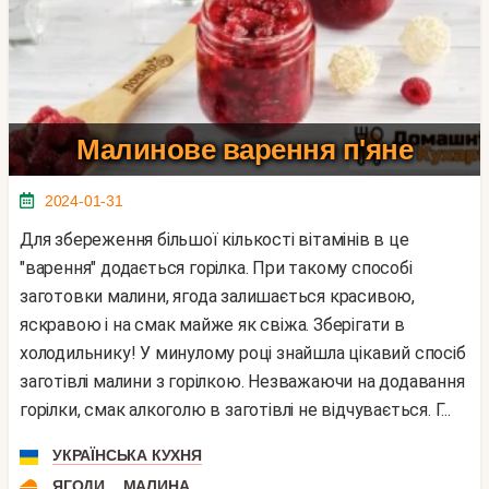
Малинове варення п'яне
2024-01-31
Для збереження більшої кількості вітамінів в це
"варення" додається горілка. При такому способі
заготовки малини, ягода залишається красивою,
яскравою і на смак майже як свіжа. Зберігати в
холодильнику! У минулому році знайшла цікавий спосіб
заготівлі малини з горілкою. Незважаючи на додавання
горілки, смак алкоголю в заготівлі не відчувається. Г...
УКРАЇНСЬКА КУХНЯ
,
ЯГОДИ
МАЛИНА