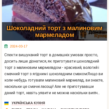
Шоколадний торт з малиновим
мармеладом
2024-03-17
Спекти вишуканий торт в домашніх умовах просто,
досить лише дізнатися, як приготувати шоколадний
торт з малиновим мармеладом - красивий, вологий і
смачний торт з ягідним і шоколадним смаком.Якщо ви
коли-небудь готували малиновий мармелад, ви знаєте,
наскільки це смачні ласощі! Але не приготувавши
даний торт, навіть уявити не можна наскільки випіч...
УКРАЇНСЬКА КУХНЯ