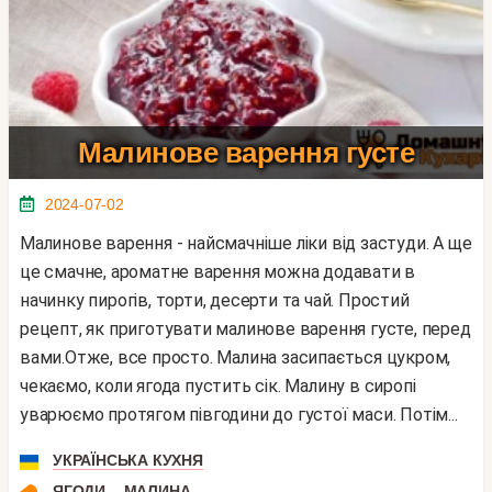
Малинове варення густе
2024-07-02
Малинове варення - найсмачніше ліки від застуди. А ще
це смачне, ароматне варення можна додавати в
начинку пирогів, торти, десерти та чай. Простий
рецепт, як приготувати малинове варення густе, перед
вами.Отже, все просто. Малина засипається цукром,
чекаємо, коли ягода пустить сік. Малину в сиропі
уварюємо протягом півгодини до густої маси. Потім...
УКРАЇНСЬКА КУХНЯ
,
ЯГОДИ
МАЛИНА