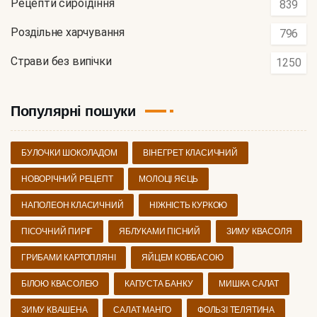
Рецепти сироїдіння
839
Роздільне харчування
796
Страви без випічки
1250
Популярні пошуки
БУЛОЧКИ ШОКОЛАДОМ
ВІНЕГРЕТ КЛАСИЧНИЙ
НОВОРІЧНИЙ РЕЦЕПТ
МОЛОЦІ ЯЄЦЬ
НАПОЛЕОН КЛАСИЧНИЙ
НІЖНІСТЬ КУРКОЮ
ПІСОЧНИЙ ПИРІГ
ЯБЛУКАМИ ПІСНИЙ
ЗИМУ КВАСОЛЯ
ГРИБАМИ КАРТОПЛЯНІ
ЯЙЦЕМ КОВБАСОЮ
БІЛОЮ КВАСОЛЕЮ
КАПУСТА БАНКУ
МИШКА САЛАТ
ЗИМУ КВАШЕНА
САЛАТ МАНГО
ФОЛЬЗІ ТЕЛЯТИНА