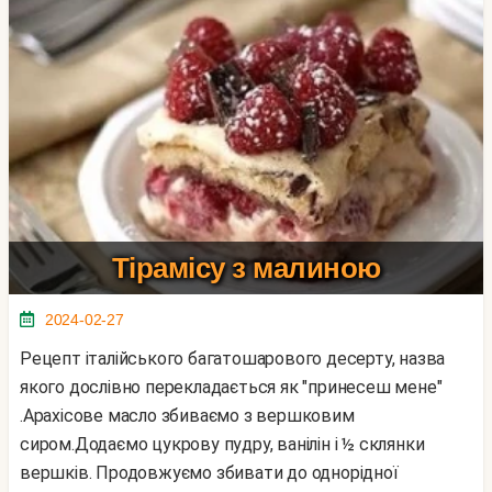
Тірамісу з малиною
2024-02-27
Рецепт італійського багатошарового десерту, назва
якого дослівно перекладається як "принесеш мене"
.Арахісове масло збиваємо з вершковим
сиром.Додаємо цукрову пудру, ванілін і ½ склянки
вершків. Продовжуємо збивати до однорідної