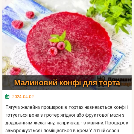
Малиновий конфі для торта
2024-04-02
Тягуча желейна прошарок в тортах називається конфі і
готується вона з протер ягідної або фруктової маси з
додаванням желатину, наприклад - з малини. Прошарок
заморожується і поміщається в крем.У літній сезон