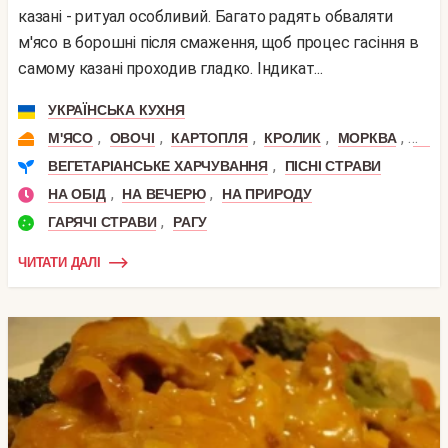
казані - ритуал особливий. Багато радять обваляти
м'ясо в борошні після смаження, щоб процес гасіння в
самому казані проходив гладко. Індикат...
УКРАЇНСЬКА КУХНЯ
,
,
,
,
,
М'ЯСО
ОВОЧІ
КАРТОПЛЯ
КРОЛИК
МОРКВА
ЦИБ
,
ВЕГЕТАРІАНСЬКЕ ХАРЧУВАННЯ
ПІСНІ СТРАВИ
,
,
НА ОБІД
НА ВЕЧЕРЮ
НА ПРИРОДУ
,
ГАРЯЧІ СТРАВИ
РАГУ
ЧИТАТИ ДАЛІ