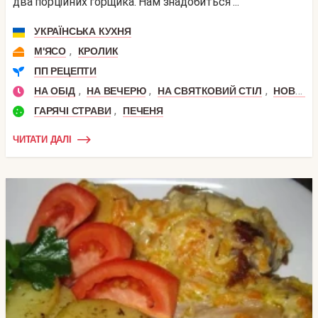
два порційних горщика. Нам знадобиться ...
УКРАЇНСЬКА КУХНЯ
,
М'ЯСО
КРОЛИК
ПП РЕЦЕПТИ
,
,
,
НА ОБІД
НА ВЕЧЕРЮ
НА СВЯТКОВИЙ СТІЛ
НОВИЙ РІК
,
ГАРЯЧІ СТРАВИ
ПЕЧЕНЯ
ЧИТАТИ ДАЛІ