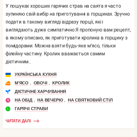
У пошуках хороших гарячих страв на свята я часто
зупиняю свій вибір на приготуванні в горщиках. Зручно
подати в такому вигляді відразу порції, які і
виглядають дуже симпатично.Я пропоную вам рецепт,
в якому описано, як приготувати кролика в горщику з
помідорами. Можна взяти будь-яке м'ясо, тільки
філейну частину. Кролик вважається самим
дієтичним...
УКРАЇНСЬКА КУХНЯ
,
,
М'ЯСО
ОВОЧІ
КРОЛИК
ДІЄТИЧНЕ ХАРЧУВАННЯ
,
,
НА ОБІД
НА ВЕЧЕРЮ
НА СВЯТКОВИЙ СТІЛ
ГАРЯЧІ СТРАВИ
ЧИТАТИ ДАЛІ