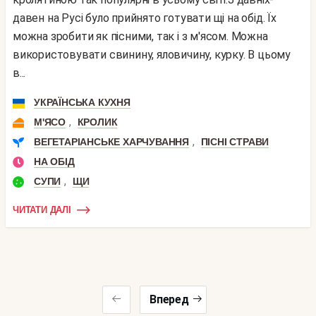
давен на Русі було прийнято готувати щі на обід. Їх
можна зробити як пісними, так і з м'ясом. Можна
використовувати свинину, яловичину, курку. В цьому
в...
УКРАЇНСЬКА КУХНЯ
,
М'ЯСО
КРОЛИК
,
ВЕГЕТАРІАНСЬКЕ ХАРЧУВАННЯ
ПІСНІ СТРАВИ
НА ОБІД
,
СУПИ
ЩИ
ЧИТАТИ ДАЛІ
Вперед