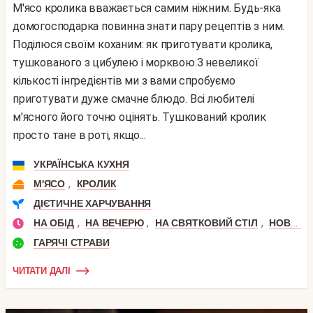
М'ясо кролика вважається самим ніжним. Будь-яка
домогосподарка повинна знати пару рецептів з ним.
Поділюся своїм коханим: як приготувати кролика,
тушкованого з цибулею і морквою.З невеликої
кількості інгредієнтів ми з вами спробуємо
приготувати дуже смачне блюдо. Всі любителі
м'ясного його точно оцінять. Тушкований кролик
просто тане в роті, якщо...
УКРАЇНСЬКА КУХНЯ
,
М'ЯСО
КРОЛИК
ДІЄТИЧНЕ ХАРЧУВАННЯ
,
,
,
НА ОБІД
НА ВЕЧЕРЮ
НА СВЯТКОВИЙ СТІЛ
НОВИЙ РІК
ГАРЯЧІ СТРАВИ
ЧИТАТИ ДАЛІ