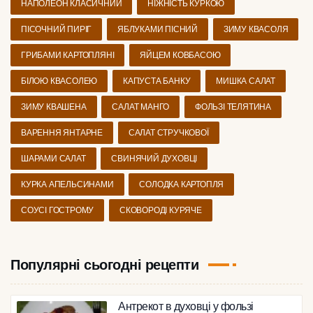
НАПОЛЕОН КЛАСИЧНИЙ
НІЖНІСТЬ КУРКОЮ
ПІСОЧНИЙ ПИРІГ
ЯБЛУКАМИ ПІСНИЙ
ЗИМУ КВАСОЛЯ
ГРИБАМИ КАРТОПЛЯНІ
ЯЙЦЕМ КОВБАСОЮ
БІЛОЮ КВАСОЛЕЮ
КАПУСТА БАНКУ
МИШКА САЛАТ
ЗИМУ КВАШЕНА
САЛАТ МАНГО
ФОЛЬЗІ ТЕЛЯТИНА
ВАРЕННЯ ЯНТАРНЕ
САЛАТ СТРУЧКОВОЇ
ШАРАМИ САЛАТ
СВИНЯЧИЙ ДУХОВЦІ
КУРКА АПЕЛЬСИНАМИ
СОЛОДКА КАРТОПЛЯ
СОУСІ ГОСТРОМУ
СКОВОРОДІ КУРЯЧЕ
Популярні сьогодні рецепти
Антрекот в духовці у фользі