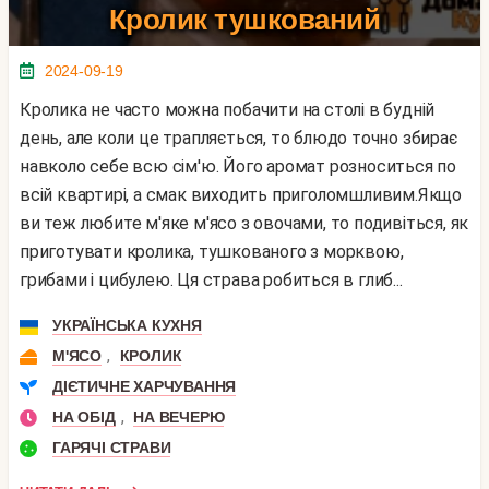
Кролик тушкований
2024-09-19
Кролика не часто можна побачити на столі в будній
день, але коли це трапляється, то блюдо точно збирає
навколо себе всю сім'ю. Його аромат розноситься по
всій квартирі, а смак виходить приголомшливим.Якщо
ви теж любите м'яке м'ясо з овочами, то подивіться, як
приготувати кролика, тушкованого з морквою,
грибами і цибулею. Ця страва робиться в глиб...
УКРАЇНСЬКА КУХНЯ
,
М'ЯСО
КРОЛИК
ДІЄТИЧНЕ ХАРЧУВАННЯ
,
НА ОБІД
НА ВЕЧЕРЮ
ГАРЯЧІ СТРАВИ