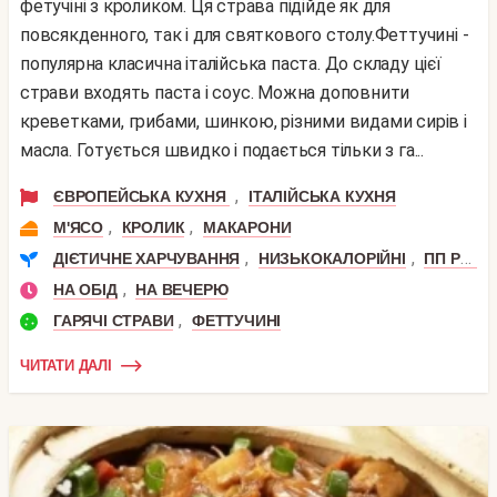
фетучіні з кроликом. Ця страва підійде як для
повсякденного, так і для святкового столу.Феттучині -
популярна класична італійська паста. До складу цієї
страви входять паста і соус. Можна доповнити
креветками, грибами, шинкою, різними видами сирів і
масла. Готується швидко і подається тільки з га...
,
ЄВРОПЕЙСЬКА КУХНЯ
ІТАЛІЙСЬКА КУХНЯ
,
,
М'ЯСО
КРОЛИК
МАКАРОНИ
,
,
ДІЄТИЧНЕ ХАРЧУВАННЯ
НИЗЬКОКАЛОРІЙНІ
ПП РЕЦЕПТИ
,
НА ОБІД
НА ВЕЧЕРЮ
,
ГАРЯЧІ СТРАВИ
ФЕТТУЧИНІ
ЧИТАТИ ДАЛІ