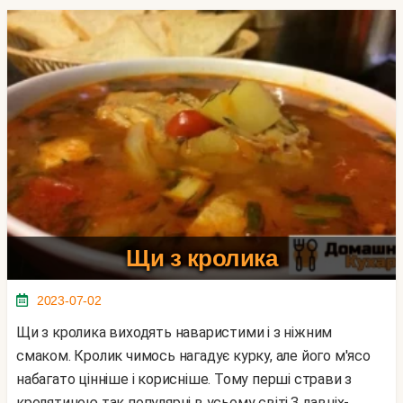
Щи з кролика
2023-07-02
Щи з кролика виходять наваристими і з ніжним
смаком. Кролик чимось нагадує курку, але його м'ясо
набагато цінніше і корисніше. Тому перші страви з
кролятиною так популярні в усьому світі.З давніх-