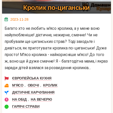
Кролик по-циганськи
2023-11-28
Багато хто не любить м'ясо кролика, а у мене воно
найулюбленіше! дієтичне, нежирне, смачне! Чи не
пробували ще циганських страв? Тоді заходьте і
дивіться, як приготувати кролика по-циганськи! Дуже
просто! М'ясо кролика - найкорисніше м'ясо! До того
ж, воно ще й дуже смачне! Я - багатодітна мама, і якраз
заради дітей взялася за розведення кроликів...
ЄВРОПЕЙСЬКА КУХНЯ
,
,
М'ЯСО
ОВОЧІ
КРОЛИК
ДІЄТИЧНЕ ХАРЧУВАННЯ
,
НА ОБІД
НА ВЕЧЕРЮ
ГАРЯЧІ СТРАВИ