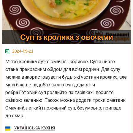
Суп із кролика з овочами
2024-09-21
М'ясо кролика дуже смачне і корисне. Суп з нього
стане прекрасним обідом для всієї родини. Для супу
можна використовувати будь-які частини кролика, але
мені більше подобається в суп додавати
ребра.Готовий суп розлийте по тарілках і посипте
свіжою зеленню. Також можна додати трохи сметани.
Смачний, легкий і поживний суп, безумовно, припаде
до смак...
УКРАЇНСЬКА КУХНЯ