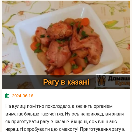
Рагу в казані
2024-06-16
На вулиці помітно похолодало, а значить організм
вимагає більше гарячої їжі. Ну ось наприклад, ви знали
як приготувати рагу в казані? Якщо ні, ось він шанс
нарешті спробувати цю смакоту! Приготування рагу в