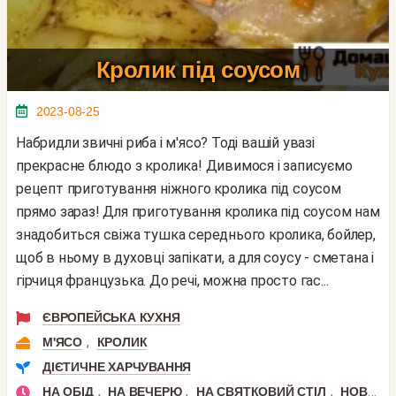
Кролик під соусом
2023-08-25
Набридли звичні риба і м'ясо? Тоді вашій увазі
прекрасне блюдо з кролика! Дивимося і записуємо
рецепт приготування ніжного кролика під соусом
прямо зараз! Для приготування кролика під соусом нам
знадобиться свіжа тушка середнього кролика, бойлер,
щоб в ньому в духовці запікати, а для соусу - сметана і
гірчиця французька. До речі, можна просто гас...
ЄВРОПЕЙСЬКА КУХНЯ
,
М'ЯСО
КРОЛИК
ДІЄТИЧНЕ ХАРЧУВАННЯ
,
,
,
НА ОБІД
НА ВЕЧЕРЮ
НА СВЯТКОВИЙ СТІЛ
НОВИЙ РІК