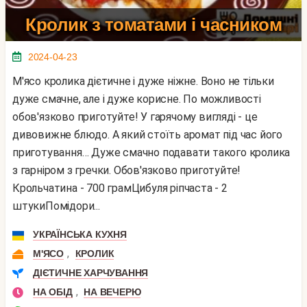
Кролик з томатами і часником
2024-04-23
М'ясо кролика дієтичне і дуже ніжне. Воно не тільки
дуже смачне, але і дуже корисне. По можливості
обов'язково приготуйте! У гарячому вигляді - це
дивовижне блюдо. А який стоїть аромат під час його
приготування… Дуже смачно подавати такого кролика
з гарніром з гречки. Обов'язково приготуйте!
Крольчатина - 700 грамЦибуля ріпчаста - 2
штукиПомідори...
УКРАЇНСЬКА КУХНЯ
,
М'ЯСО
КРОЛИК
ДІЄТИЧНЕ ХАРЧУВАННЯ
,
НА ОБІД
НА ВЕЧЕРЮ