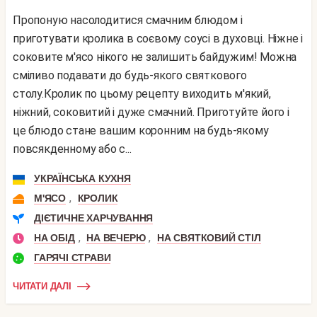
Пропоную насолодитися смачним блюдом і
приготувати кролика в соєвому соусі в духовці. Ніжне і
соковите м'ясо нікого не залишить байдужим! Можна
сміливо подавати до будь-якого святкового
столу.Кролик по цьому рецепту виходить м'який,
ніжний, соковитий і дуже смачний. Приготуйте його і
це блюдо стане вашим коронним на будь-якому
повсякденному або с...
УКРАЇНСЬКА КУХНЯ
,
М'ЯСО
КРОЛИК
ДІЄТИЧНЕ ХАРЧУВАННЯ
,
,
НА ОБІД
НА ВЕЧЕРЮ
НА СВЯТКОВИЙ СТІЛ
ГАРЯЧІ СТРАВИ
ЧИТАТИ ДАЛІ