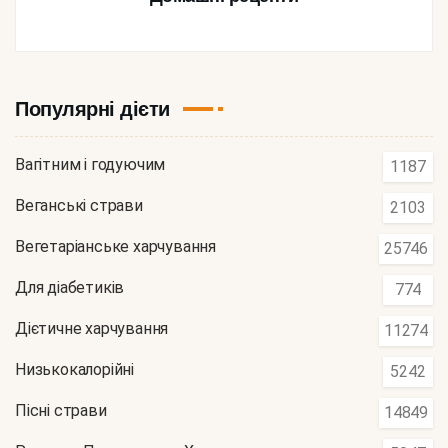
Популярні дієти
Вагітним і годуючим
1187
Веганські страви
2103
Вегетаріанське харчування
25746
Для діабетиків
774
Дієтичне харчування
11274
Низькокалорійні
5242
Пісні страви
14849