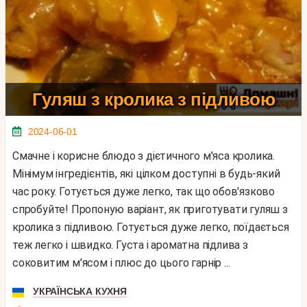
Гуляш з кролика з підливою
2024-06-01
Смачне і корисне блюдо з дієтичного м'яса кролика.
Мінімум інгредієнтів, які цілком доступні в будь-який
час року. Готується дуже легко, так що обов'язково
спробуйте! Пропоную варіант, як приготувати гуляш з
кролика з підливою. Готується дуже легко, поїдається
теж легко і швидко. Густа і ароматна підлива з
соковитим м'ясом і плюс до цього гарнір ...
УКРАЇНСЬКА КУХНЯ