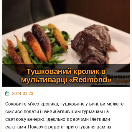
Тушкований кролик в
мультиварці «Redmond»
2024-01-23
Соковите м'ясо кролика, тушковане у вині, ви можете
сміливо подати і найвибагливішим гурманам на
святкову вечерю. Ідеально з овочами і легкими
салатами. Показую рецепт приготування вам на