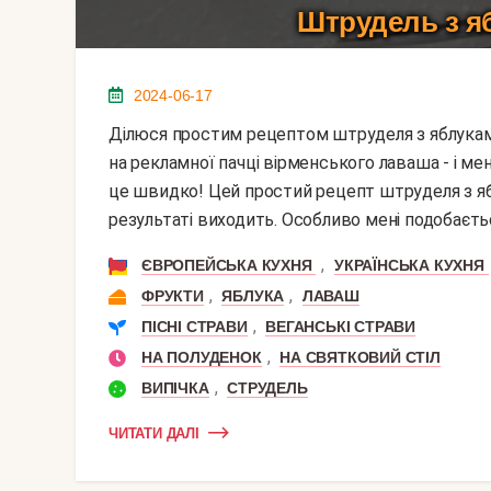
Штрудель з я
2024-06-17
Ділюся простим рецептом штруделя з яблуками з лаваша. Чесно кажучи, рецепт побачила прямо
на рекламної пачці вірменського лаваша - і ме
це швидко! Цей простий рецепт штруделя з яб
результаті виходить. Особливо мені подобаєтьс
,
ЄВРОПЕЙСЬКА КУХНЯ
УКРАЇНСЬКА КУХНЯ
,
,
ФРУКТИ
ЯБЛУКА
ЛАВАШ
,
ПІСНІ СТРАВИ
ВЕГАНСЬКІ СТРАВИ
,
НА ПОЛУДЕНОК
НА СВЯТКОВИЙ СТІЛ
,
ВИПІЧКА
СТРУДЕЛЬ
ЧИТАТИ ДАЛІ