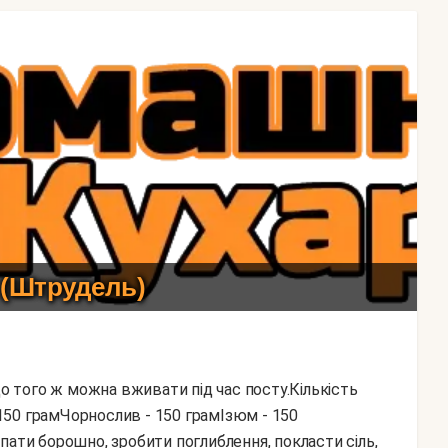
 (Штрудель)
- 150 грамЧорнослив - 150 грамІзюм - 150
пати борошно, зробити поглиблення, покласти сіль,