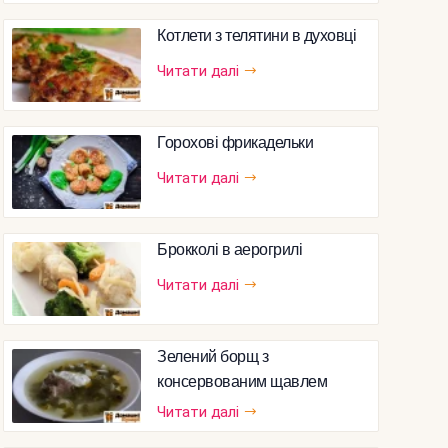
Котлети з телятини в духовці
Читати далі
Горохові фрикадельки
Читати далі
Брокколі в аерогрилі
Читати далі
Зелений борщ з
консервованим щавлем
Читати далі