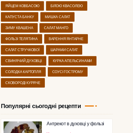
ЯЙЦЕМ КОВБАСОЮ
БІЛОЮ КВАСОЛЕЮ
КАПУСТА БАНКУ
МИШКА САЛАТ
ЗИМУ КВАШЕНА
САЛАТ МАНГО
ФОЛЬЗІ ТЕЛЯТИНА
ВАРЕННЯ ЯНТАРНЕ
САЛАТ СТРУЧКОВОЇ
ШАРАМИ САЛАТ
СВИНЯЧИЙ ДУХОВЦІ
КУРКА АПЕЛЬСИНАМИ
СОЛОДКА КАРТОПЛЯ
СОУСІ ГОСТРОМУ
СКОВОРОДІ КУРЯЧЕ
Популярні сьогодні рецепти
Антрекот в духовці у фользі