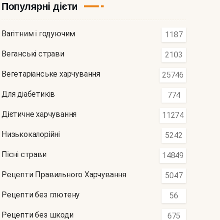
Популярні дієти
Вагітним і годуючим
1187
Веганські страви
2103
Вегетаріанське харчування
25746
Для діабетиків
774
Дієтичне харчування
11274
Низькокалорійні
5242
Пісні страви
14849
Рецепти Правильного Харчування
5047
Рецепти без глютену
56
Рецепти без шкоди
675