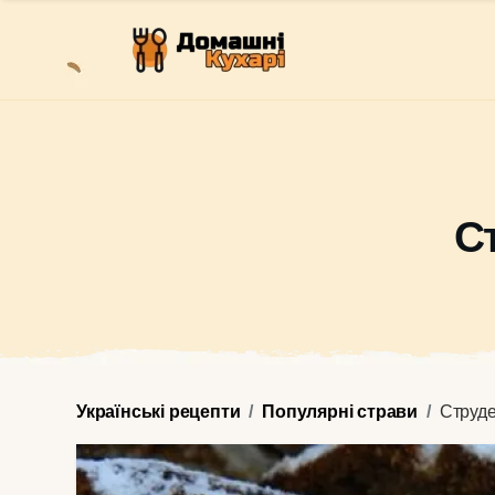
С
Українські рецепти
Популярні страви
Струд