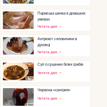
Пармська шинка в домашніх
умовах
Читати далі
Антрекот з яловичини в
духовці
Читати далі
Суп із сушених білих грибів
Читати далі
Червона «сангрия»
Читати далі