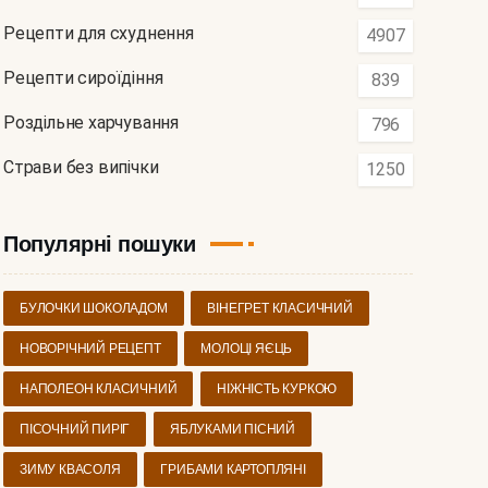
Рецепти для схуднення
4907
Рецепти сироїдіння
839
Роздільне харчування
796
Страви без випічки
1250
Популярні пошуки
БУЛОЧКИ ШОКОЛАДОМ
ВІНЕГРЕТ КЛАСИЧНИЙ
НОВОРІЧНИЙ РЕЦЕПТ
МОЛОЦІ ЯЄЦЬ
НАПОЛЕОН КЛАСИЧНИЙ
НІЖНІСТЬ КУРКОЮ
ПІСОЧНИЙ ПИРІГ
ЯБЛУКАМИ ПІСНИЙ
ЗИМУ КВАСОЛЯ
ГРИБАМИ КАРТОПЛЯНІ