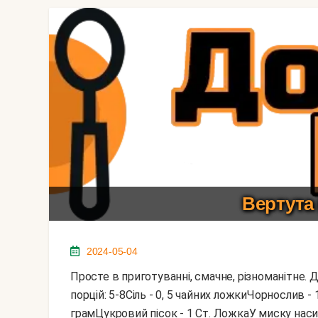
Вертута
2024-05-04
Просте в приготуванні, смачне, різноманітне. До того ж можна вживати під час посту.Кількість
порцій: 5-8Сіль - 0, 5 чайних ложкиЧорнослив 
грамЦукровий пісок - 1 Ст. ЛожкаУ миску наси