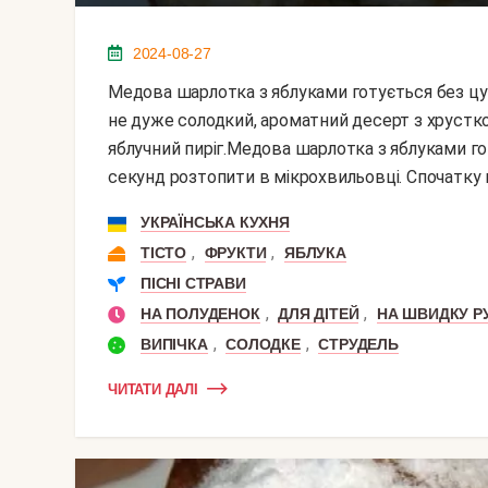
2024-08-27
Медова шарлотка з яблуками готується без цукру, його замінюють чотири ложки меду. Виходить
не дуже солодкий, ароматний десерт з хрустк
яблучний пиріг.Медова шарлотка з яблуками г
секунд розтопити в мікрохвильовці. Спочатку вк
УКРАЇНСЬКА КУХНЯ
,
,
ТІСТО
ФРУКТИ
ЯБЛУКА
ПІСНІ СТРАВИ
,
,
НА ПОЛУДЕНОК
ДЛЯ ДІТЕЙ
НА ШВИДКУ Р
,
,
ВИПІЧКА
СОЛОДКЕ
СТРУДЕЛЬ
ЧИТАТИ ДАЛІ