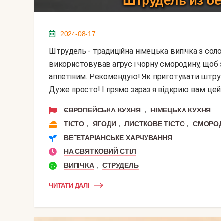
Штрудель из бе
2024-08-17
Штрудель - традиційна німецька випічка з солодкою начинкою. В даному рецепті я
використовував агрус і чорну смородину, щоб
аппетіним. Рекомендую! Як приготувати штру
Дуже просто! І прямо зараз я відкрию вам цей 
,
ЄВРОПЕЙСЬКА КУХНЯ
НІМЕЦЬКА КУХНЯ
,
,
,
ТІСТО
ЯГОДИ
ЛИСТКОВЕ ТІСТО
СМОРО
ВЕГЕТАРІАНСЬКЕ ХАРЧУВАННЯ
НА СВЯТКОВИЙ СТІЛ
,
ВИПІЧКА
СТРУДЕЛЬ
ЧИТАТИ ДАЛІ