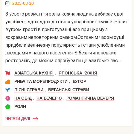
2023-03-10
З усього розмаїття ролів кожна людина вибирає свої
улюблені відповідно до своїх уподобань і смаків. Роли з
вугром прості в приготуванні, але при цьому з
яскравим неповторним смаком.Останнім часом суші
придбали величезну популярність і стали улюбленими
ласощами у нашого населення. Є безліч японських
ресторанів, де можна спробувати це азіатське лас...
,
АЗІАТСЬКА КУХНЯ
ЯПОНСЬКА КУХНЯ
,
РИБА ТА МОРЕПРОДУКТИ
ВУГОР
,
ПІСНІ СТРАВИ
ВЕГАНСЬКІ СТРАВИ
,
,
НА ОБІД
НА ВЕЧЕРЮ
РОМАНТИЧНА ВЕЧЕРЯ
РОЛИ
ЧИТАТИ ДАЛІ