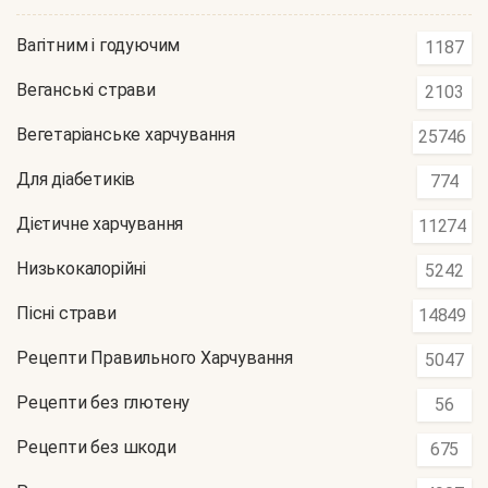
Вагітним і годуючим
1187
Веганські страви
2103
Вегетаріанське харчування
25746
Для діабетиків
774
Дієтичне харчування
11274
Низькокалорійні
5242
Пісні страви
14849
Рецепти Правильного Харчування
5047
Рецепти без глютену
56
Рецепти без шкоди
675