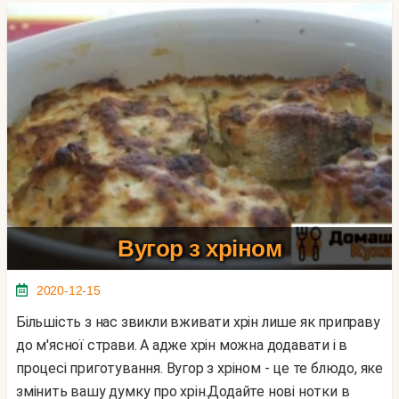
Вугор з хріном
2020-12-15
Більшість з нас звикли вживати хрін лише як приправу
до м'ясної страви. А адже хрін можна додавати і в
процесі приготування. Вугор з хріном - це те блюдо, яке
змінить вашу думку про хрін.Додайте нові нотки в