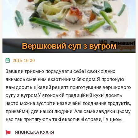
Вершковий суп з вугром
2015-10-30
Завжди приємно порадувати себе і своїх рідних
якимось смачним екзотичним блюдом. Я пропоную
вам досить цікавий рецепт приготування вершкового
супу з вугром.У японській традиційній кухні досить
часто можна зустріти незвичайні поєднання продуктів,
принаймні, для нашої людини. Але саме завдяки цьому
нас так притягують такі екзотичні страви, і в цьом...
ЯПОНСЬКА КУХНЯ