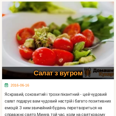
Салат з вугром
2016-06-16
Яскравий, соковитий і трохи пікантний - цей чудовий
салат подарує вам чудовий настрій і багато позитивних
емоцій. З ним звичайний будень перетвориться на
справжнє свято.Минув той час, коли на святковому