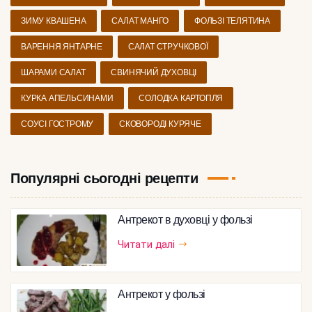
ЗИМУ КВАШЕНА
САЛАТ МАНГО
ФОЛЬЗІ ТЕЛЯТИНА
ВАРЕННЯ ЯНТАРНЕ
САЛАТ СТРУЧКОВОЇ
ШАРАМИ САЛАТ
СВИНЯЧИЙ ДУХОВЦІ
КУРКА АПЕЛЬСИНАМИ
СОЛОДКА КАРТОПЛЯ
СОУСІ ГОСТРОМУ
СКОВОРОДІ КУРЯЧЕ
Популярні сьогодні рецепти
Антрекот в духовці у фользі
Читати далі
Антрекот у фользі