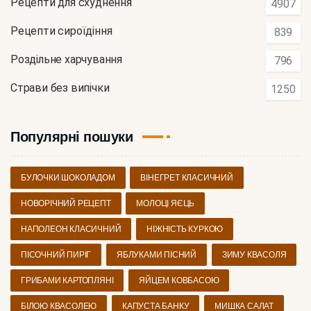
Рецепти для схуднення
4907
Рецепти сироїдіння
839
Роздільне харчування
796
Страви без випічки
1250
Популярні пошуки
БУЛОЧКИ ШОКОЛАДОМ
ВІНЕГРЕТ КЛАСИЧНИЙ
НОВОРІЧНИЙ РЕЦЕПТ
МОЛОЦІ ЯЄЦЬ
НАПОЛЕОН КЛАСИЧНИЙ
НІЖНІСТЬ КУРКОЮ
ПІСОЧНИЙ ПИРІГ
ЯБЛУКАМИ ПІСНИЙ
ЗИМУ КВАСОЛЯ
ГРИБАМИ КАРТОПЛЯНІ
ЯЙЦЕМ КОВБАСОЮ
БІЛОЮ КВАСОЛЕЮ
КАПУСТА БАНКУ
МИШКА САЛАТ