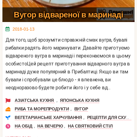
Вугор відвареної в маринаді
2018-01-13
Для того, щоб зрозуміти справжній смак вугра, бувалі
рибалки радять його маринувати. Давайте приготуємо
відвареного вугра в маринаді і переконаємося в цьому
особистоЦей рецепт приготування відварного вугра в
маринаді дуже популярний в Прибалтиці. Якщо ви там
бували і спробували це блюдо - я впевнена, ви
неодноразово будете робити його і у себе вд...
,
АЗІАТСЬКА КУХНЯ
ЯПОНСЬКА КУХНЯ
,
РИБА ТА МОРЕПРОДУКТИ
ВУГОР
,
ВЕГЕТАРІАНСЬКЕ ХАРЧУВАННЯ
РЕЦЕПТИ ДЛЯ СХУДНЕННЯ
,
,
НА ОБІД
НА ВЕЧЕРЮ
НА СВЯТКОВИЙ СТІЛ