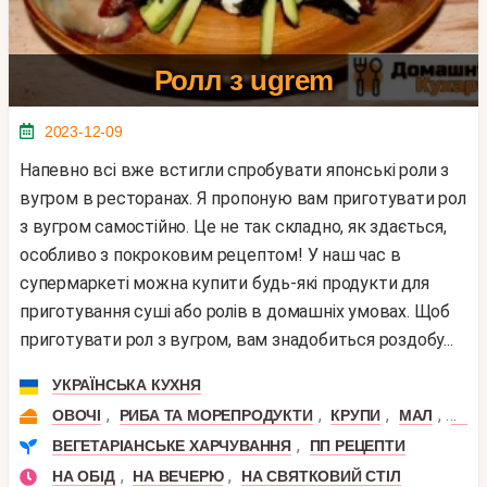
Ролл з ugrem
2023-12-09
Напевно всі вже встигли спробувати японські роли з
вугром в ресторанах. Я пропоную вам приготувати рол
з вугром самостійно. Це не так складно, як здається,
особливо з покроковим рецептом! У наш час в
супермаркеті можна купити будь-які продукти для
приготування суші або ролів в домашніх умовах. Щоб
приготувати рол з вугром, вам знадобиться роздобу...
УКРАЇНСЬКА КУХНЯ
,
,
,
,
ОВОЧІ
РИБА ТА МОРЕПРОДУКТИ
КРУПИ
МАЛ
ВУГ
,
ВЕГЕТАРІАНСЬКЕ ХАРЧУВАННЯ
ПП РЕЦЕПТИ
,
,
НА ОБІД
НА ВЕЧЕРЮ
НА СВЯТКОВИЙ СТІЛ