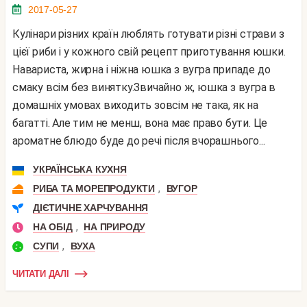
2017-05-27
Кулінари різних країн люблять готувати різні страви з
цієї риби і у кожного свій рецепт приготування юшки.
Навариста, жирна і ніжна юшка з вугра припаде до
смаку всім без винятку.Звичайно ж, юшка з вугра в
домашніх умовах виходить зовсім не така, як на
багатті. Але тим не менш, вона має право бути. Це
ароматне блюдо буде до речі після вчорашнього...
УКРАЇНСЬКА КУХНЯ
,
РИБА ТА МОРЕПРОДУКТИ
ВУГОР
ДІЄТИЧНЕ ХАРЧУВАННЯ
,
НА ОБІД
НА ПРИРОДУ
,
СУПИ
ВУХА
ЧИТАТИ ДАЛІ