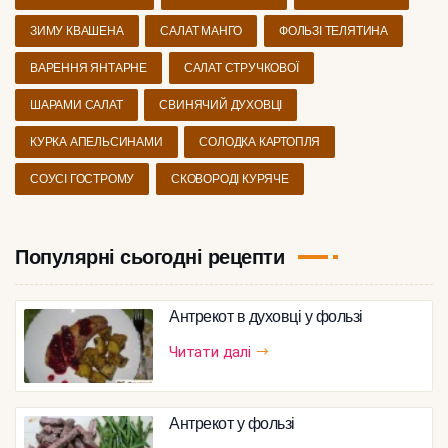
ЗИМУ КВАШЕНА
САЛАТ МАНГО
ФОЛЬЗІ ТЕЛЯТИНА
ВАРЕННЯ ЯНТАРНЕ
САЛАТ СТРУЧКОВОЇ
ШАРАМИ САЛАТ
СВИНЯЧИЙ ДУХОВЦІ
КУРКА АПЕЛЬСИНАМИ
СОЛОДКА КАРТОПЛЯ
СОУСІ ГОСТРОМУ
СКОВОРОДІ КУРЯЧЕ
Популярні сьогодні рецепти
Антрекот в духовці у фользі
Читати далі
Антрекот у фользі