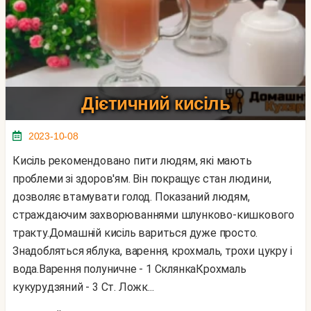
Дієтичний кисіль
2023-10-08
Кисіль рекомендовано пити людям, які мають
проблеми зі здоров'ям. Він покращує стан людини,
дозволяє втамувати голод. Показаний людям,
страждаючим захворюваннями шлунково-кишкового
тракту.Домашній кисіль вариться дуже просто.
Знадобляться яблука, варення, крохмаль, трохи цукру і
вода.Варення полуничне - 1 СклянкаКрохмаль
кукурудзяний - 3 Ст. Ложк...