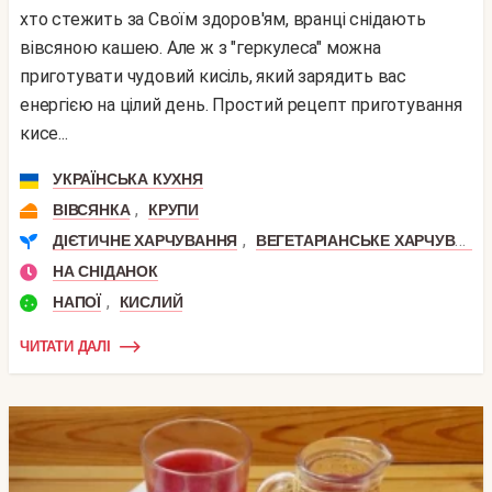
хто стежить за Своїм здоров'ям, вранці снідають
вівсяною кашею. Але ж з "геркулеса" можна
приготувати чудовий кисіль, який зарядить вас
енергією на цілий день. Простий рецепт приготування
кисе...
УКРАЇНСЬКА КУХНЯ
,
ВІВСЯНКА
КРУПИ
,
ДІЄТИЧНЕ ХАРЧУВАННЯ
ВЕГЕТАРІАНСЬКЕ ХАРЧУВАННЯ
НА СНІДАНОК
,
НАПОЇ
КИСЛИЙ
ЧИТАТИ ДАЛІ