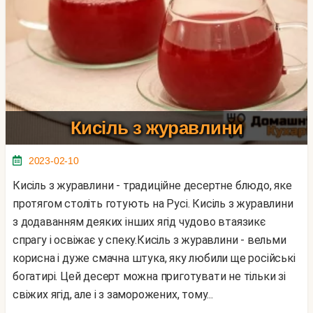
Кисіль з журавлини
2023-02-10
Кисіль з журавлини - традиційне десертне блюдо, яке
протягом століть готують на Русі. Кисіль з журавлини
з додаванням деяких інших ягід чудово втаязикє
спрагу і освіжає у спеку.Кисіль з журавлини - вельми
корисна і дуже смачна штука, яку любили ще російські
богатирі. Цей десерт можна приготувати не тільки зі
свіжих ягід, але і з заморожених, тому...