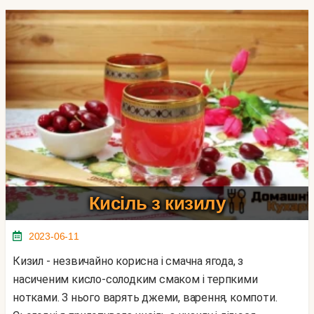
Кисіль з кизилу
2023-06-11
Кизил - незвичайно корисна і смачна ягода, з
насиченим кисло-солодким смаком і терпкими
нотками. З нього варять джеми, варення, компоти.