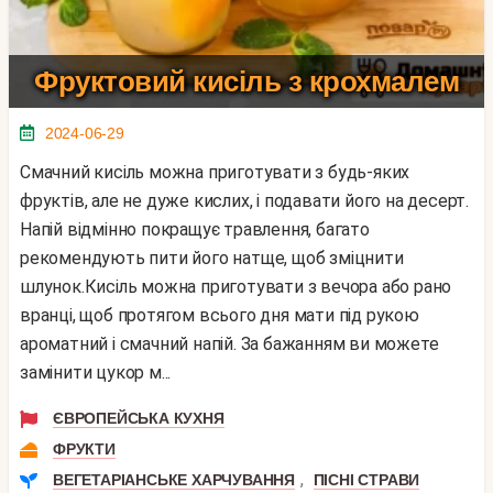
Фруктовий кисіль з крохмалем
2024-06-29
Смачний кисіль можна приготувати з будь-яких
фруктів, але не дуже кислих, і подавати його на десерт.
Напій відмінно покращує травлення, багато
рекомендують пити його натще, щоб зміцнити
шлунок.Кисіль можна приготувати з вечора або рано
вранці, щоб протягом всього дня мати під рукою
ароматний і смачний напій. За бажанням ви можете
замінити цукор м...
ЄВРОПЕЙСЬКА КУХНЯ
ФРУКТИ
,
ВЕГЕТАРІАНСЬКЕ ХАРЧУВАННЯ
ПІСНІ СТРАВИ