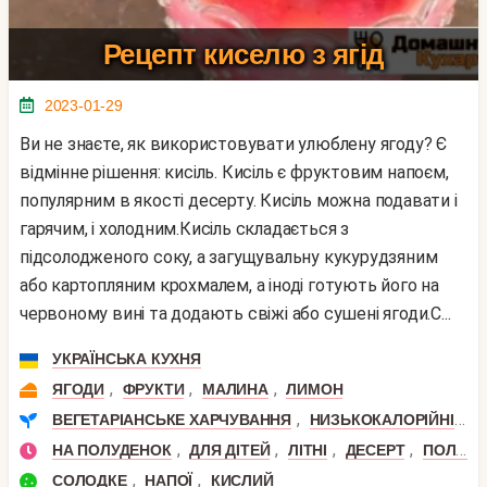
Рецепт киселю з ягід
2023-01-29
Ви не знаєте, як використовувати улюблену ягоду? Є
відмінне рішення: кисіль. Кисіль є фруктовим напоєм,
популярним в якості десерту. Кисіль можна подавати і
гарячим, і холодним.Кисіль складається з
підсолодженого соку, а загущувальну кукурудзяним
або картопляним крохмалем, а іноді готують його на
червоному вині та додають свіжі або сушені ягоди.С...
УКРАЇНСЬКА КУХНЯ
,
,
,
ЯГОДИ
ФРУКТИ
МАЛИНА
ЛИМОН
,
,
ВЕГЕТАРІАНСЬКЕ ХАРЧУВАННЯ
НИЗЬКОКАЛОРІЙНІ
П
,
,
,
,
НА ПОЛУДЕНОК
ДЛЯ ДІТЕЙ
ЛІТНІ
ДЕСЕРТ
ПОЛУДЕНЬ
,
,
СОЛОДКЕ
НАПОЇ
КИСЛИЙ