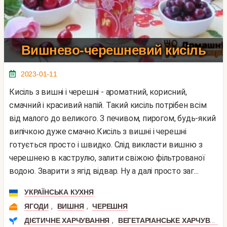
Вишнево-черешневий кисіль
2023-01-11
Кисіль з вишні і черешні - ароматний, корисний,
смачний і красивий напій. Такий кисіль потрібен всім
від малого до великого. З печивом, пирогом, будь-який
випічкою дуже смачно.Кисіль з вишні і черешні
готується просто і швидко. Слід викласти вишню з
черешнею в каструлю, залити свіжою фільтрованої
водою. Зварити з ягід відвар. Ну а далі просто заг...
УКРАЇНСЬКА КУХНЯ
,
,
ЯГОДИ
ВИШНЯ
ЧЕРЕШНЯ
,
ДІЄТИЧНЕ ХАРЧУВАННЯ
ВЕГЕТАРІАНСЬКЕ ХАРЧУВАННЯ