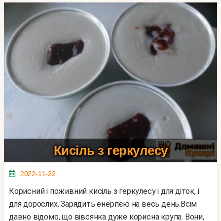
Кисіль з геркулесу
2022-11-22
Корисний і поживний кисіль з геркулесу і для діток, і
для дорослих. Зарядить енергією на весь день.Всім
давно відомо, що вівсянка дуже корисна крупа. Вони,