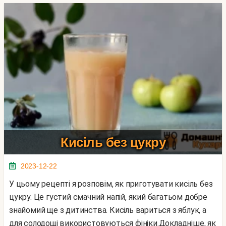
Кисіль без цукру
2023-12-22
У цьому рецепті я розповім, як приготувати кисіль без
цукру. Це густий смачний напій, який багатьом добре
знайомий ще з дитинства. Кисіль вариться з яблук, а
для солодощі використовуються фініки.Докладніше, як