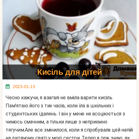
Кисіль для дітей
2023-01-13
Чесно кажучи, я взагалі не вміла варити кисіль.
Пам'ятаю його з тих часів, коли їла в шкільних і
студентських їдалень. І він у мене не асоціюється з
чимось смачним, а тільки лише з неприємно
тягучим.Але все змінилося, коли я спробувала цей напій
на дитячому святі у моєї сестри. Тепер я теж знаю, як