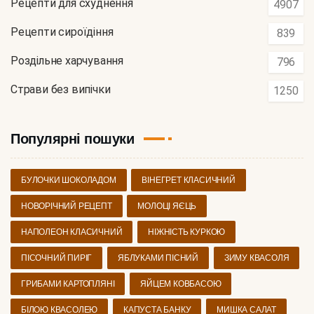
Рецепти для схуднення
4907
Рецепти сироїдіння
839
Роздільне харчування
796
Страви без випічки
1250
Популярні пошуки
БУЛОЧКИ ШОКОЛАДОМ
ВІНЕГРЕТ КЛАСИЧНИЙ
НОВОРІЧНИЙ РЕЦЕПТ
МОЛОЦІ ЯЄЦЬ
НАПОЛЕОН КЛАСИЧНИЙ
НІЖНІСТЬ КУРКОЮ
ПІСОЧНИЙ ПИРІГ
ЯБЛУКАМИ ПІСНИЙ
ЗИМУ КВАСОЛЯ
ГРИБАМИ КАРТОПЛЯНІ
ЯЙЦЕМ КОВБАСОЮ
БІЛОЮ КВАСОЛЕЮ
КАПУСТА БАНКУ
МИШКА САЛАТ