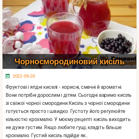
Чорносмородиновий кисіль
2022-09-20
Фруктові і ягідні киселі - корисні, смачні й ароматні.
Вони потрібні дорослим і дітям. Сьогодні варимо кисіль
зі свіжої чорної смородини.Кисіль з чорної смородини
готується просто і швидко. Густоту його регулюйте
кількістю крохмалю. У моєму рецепті кисіль виходить
не дуже густим. Якщо любите гущі, кладіть більше
крохмалю. Густий кисіль підійде як...