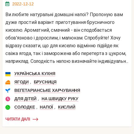
2022-12-12
Ви любите натуральні домашні напої? Пропоную вам
дуже простий варіант приготування брусничного
киселю. Ароматний, смачний - він сподобається
обов'язково і дорослим, і малюкам. Спробуйте! Хочу
відразу сказати, що для киселю відмінно підійде як
свіжа ягода, так і заморожена або перетерта з цукром,
наприклад. Солодкість напою визначайте індивідуальн...
УКРАЇНСЬКА КУХНЯ
,
ЯГОДИ
БРУСНИЦЯ
ВЕГЕТАРІАНСЬКЕ ХАРЧУВАННЯ
,
ДЛЯ ДІТЕЙ
НА ШВИДКУ РУКУ
,
,
СОЛОДКЕ
НАПОЇ
КИСЛИЙ
ЧИТАТИ ДАЛІ