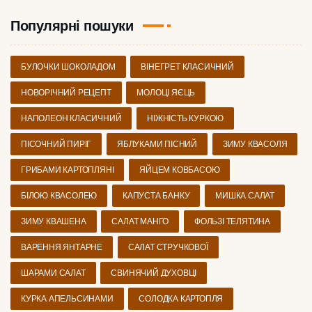
Популярні пошуки
БУЛОЧКИ ШОКОЛАДОМ
ВІНЕГРЕТ КЛАСИЧНИЙ
НОВОРІЧНИЙ РЕЦЕПТ
МОЛОЦІ ЯЄЦЬ
НАПОЛЕОН КЛАСИЧНИЙ
НІЖНІСТЬ КУРКОЮ
ПІСОЧНИЙ ПИРІГ
ЯБЛУКАМИ ПІСНИЙ
ЗИМУ КВАСОЛЯ
ГРИБАМИ КАРТОПЛЯНІ
ЯЙЦЕМ КОВБАСОЮ
БІЛОЮ КВАСОЛЕЮ
КАПУСТА БАНКУ
МИШКА САЛАТ
ЗИМУ КВАШЕНА
САЛАТ МАНГО
ФОЛЬЗІ ТЕЛЯТИНА
ВАРЕННЯ ЯНТАРНЕ
САЛАТ СТРУЧКОВОЇ
ШАРАМИ САЛАТ
СВИНЯЧИЙ ДУХОВЦІ
КУРКА АПЕЛЬСИНАМИ
СОЛОДКА КАРТОПЛЯ