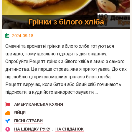
Грінки з білого хліба
2024-09-18
Смачні та ароматні грінки з білого хліба готуються
швидко, тому ідеально підходять для сніданку.
Спробуйте.Рецепт грінок з білого хліба я знаю з самого
дитинства. Це перша страва, яке я приготувала. До сих
пір люблю ці приголомшливі грінки з білого хліба.
Рецепт виручає, коли батон або білий хліб починають
підсихати, а куди його використовувати, ...
АМЕРИКАНСЬКА КУХНЯ
ЯЙЦЯ
ПІСНІ СТРАВИ
,
НА ШВИДКУ РУКУ
НА СНІДАНОК