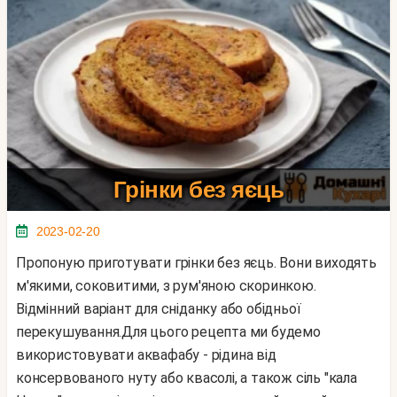
Грінки без яєць
2023-02-20
Пропоную приготувати грінки без яєць. Вони виходять
м'якими, соковитими, з рум'яною скоринкою.
Відмінний варіант для сніданку або обідньої
перекушування.Для цього рецепта ми будемо
використовувати аквафабу - рідина від
консервованого нуту або квасолі, а також сіль "кала