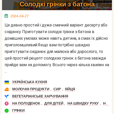
Солодкі грінки з батона
2024-04-27
Це дивно простий і дуже смачний варіант десерту або
сніданку. Приготувати солодкі грінки з батона в
домашніх умовах може навіть дитина, а смак їх дійсно
приголомшливий.Якщо вам потрібно швидко
приготувати сніданок для малюка або дорослого, то
цей простий рецепт солодких грінок з батона завжди
прийде вам на допомогу. Всього через кілька хвилин на
...
УКРАЇНСЬКА КУХНЯ
,
,
МОЛОЧНІ ПРОДУКТИ
СИР
ЯЙЦЯ
ВЕГЕТАРІАНСЬКЕ ХАРЧУВАННЯ
,
,
,
НА ПОЛУДЕНОК
ДЛЯ ДІТЕЙ
НА ШВИДКУ РУКУ
НА СНІДАНОК
ГРІНКИ