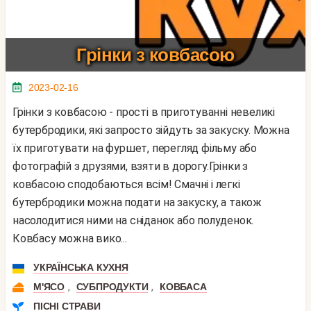
Грінки з ковбасою
2023-02-16
Грінки з ковбасою - прості в приготуванні невеликі
бутербродики, які запросто зійдуть за закуску. Можна
їх приготувати на фуршет, перегляд фільму або
фотографій з друзями, взяти в дорогу.Грінки з
ковбасою сподобаються всім! Смачні і легкі
бутербродики можна подати на закуску, а також
насолодитися ними на сніданок або полуденок.
Ковбасу можна вико...
УКРАЇНСЬКА КУХНЯ
,
,
М'ЯСО
СУБПРОДУКТИ
КОВБАСА
ПІСНІ СТРАВИ