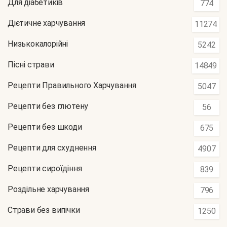
Для діабетиків
774
Дієтичне харчування
11274
Низькокалорійні
5242
Пісні страви
14849
Рецепти Правильного Харчування
5047
Рецепти без глютену
56
Рецепти без шкоди
675
Рецепти для схуднення
4907
Рецепти сироїдіння
839
Роздільне харчування
796
Страви без випічки
1250