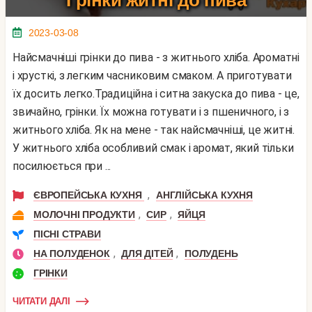
2023-03-08
Найсмачніші грінки до пива - з житнього хліба. Ароматні
і хрусткі, з легким часниковим смаком. А приготувати
їх досить легко.Традиційна і ситна закуска до пива - це,
звичайно, грінки. Їх можна готувати і з пшеничного, і з
житнього хліба. Як на мене - так найсмачніші, це житні.
У житнього хліба особливий смак і аромат, який тільки
посилюється при ...
,
ЄВРОПЕЙСЬКА КУХНЯ
АНГЛІЙСЬКА КУХНЯ
,
,
МОЛОЧНІ ПРОДУКТИ
СИР
ЯЙЦЯ
ПІСНІ СТРАВИ
,
,
НА ПОЛУДЕНОК
ДЛЯ ДІТЕЙ
ПОЛУДЕНЬ
ГРІНКИ
ЧИТАТИ ДАЛІ