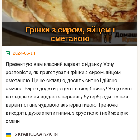
Грінки з сиром, яйцем і
сметаною
2024-06-14
Презентую вам класний варіант сніданку. Хочу
розповісти, як приготувати грінки з сиром, яйцем і
сметаною. Це не складно, досить ситно і дійсно
смачно. Варто додати рецепт в скарбничку! Якщо каші
на сніданок ви віддаєте перевагу бутерброди, то цей
варіант стане чудовою альтернативою. Греночкі
виходять дуже апетитними, з хрусткою і неймовірно
смачн...
УКРАЇНСЬКА КУХНЯ