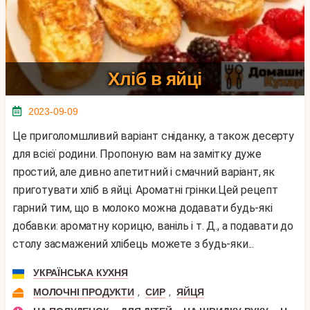
Хліб в яйці
2023-09-09
Це приголомшливий варіант сніданку, а також десерту
для всієї родини. Пропоную вам на замітку дуже
простий, але дивно апетитний і смачний варіант, як
приготувати хліб в яйці. Ароматні грінки.Цей рецепт
гарний тим, що в молоко можна додавати будь-які
добавки: ароматну корицю, ваніль і т. Д., а подавати до
столу засмажений хлібець можете з будь-яки...
УКРАЇНСЬКА КУХНЯ
,
,
МОЛОЧНІ ПРОДУКТИ
СИР
ЯЙЦЯ