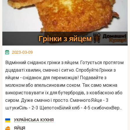
Грінки з яйцем
2023-03-09
Відмінний сніданок грінки з яйцем. Готується протягом
дцадваті хвилин, смачно і ситно. Спробуйте.Грінки з
яйцем - сніданок для переможців! Подавайте з
молоком або апельсиновим соком. Так само можна
використовувати їх для бутербродів, з ковбаскою або
сиром. Дуже смачно і просто. Смачного.Яйце - 3
штукиСіль - 2-3 ЩепотокБілий хліб - 4-5 скибочокВер...
УКРАЇНСЬКА КУХНЯ
ЯЙЦЯ