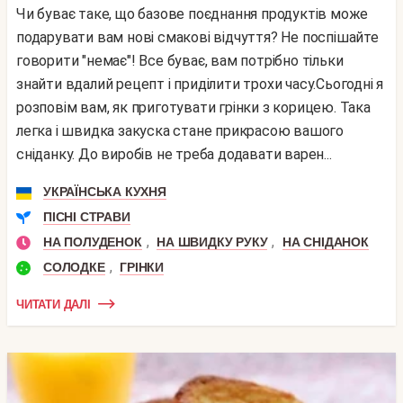
Чи буває таке, що базове поєднання продуктів може
подарувати вам нові смакові відчуття? Не поспішайте
говорити "немає"! Все буває, вам потрібно тільки
знайти вдалий рецепт і приділити трохи часу.Сьогодні я
розповім вам, як приготувати грінки з корицею. Така
легка і швидка закуска стане прикрасою вашого
сніданку. До виробів не треба додавати варен...
УКРАЇНСЬКА КУХНЯ
ПІСНІ СТРАВИ
,
,
НА ПОЛУДЕНОК
НА ШВИДКУ РУКУ
НА СНІДАНОК
,
СОЛОДКЕ
ГРІНКИ
ЧИТАТИ ДАЛІ