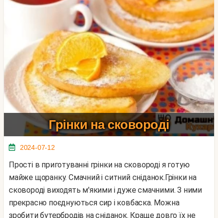
Грінки на сковороді
2024-07-12
Прості в приготуванні грінки на сковороді я готую
майже щоранку. Смачний і ситний сніданок.Грінки на
сковороді виходять м'якими і дуже смачними. З ними
прекрасно поєднуються сир і ковбаска. Можна
зробити бутербродів на сніданок. Краще довго їх не