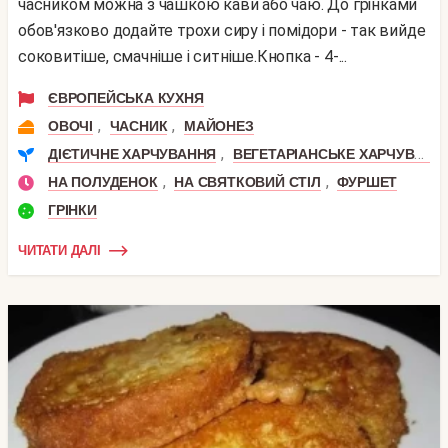
часником можна з чашкою кави або чаю. До грінками
обов'язково додайте трохи сиру і помідори - так вийде
соковитіше, смачніше і ситніше.Кнопка - 4-...
ЄВРОПЕЙСЬКА КУХНЯ
,
,
ОВОЧІ
ЧАСНИК
МАЙОНЕЗ
,
ДІЄТИЧНЕ ХАРЧУВАННЯ
ВЕГЕТАРІАНСЬКЕ ХАРЧУВАННЯ
,
,
НА ПОЛУДЕНОК
НА СВЯТКОВИЙ СТІЛ
ФУРШЕТ
ГРІНКИ
ЧИТАТИ ДАЛІ