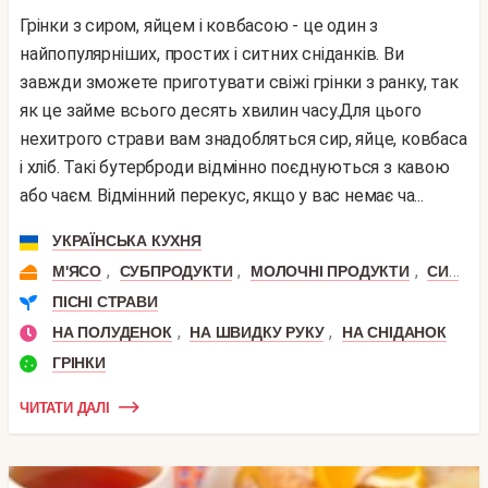
Грінки з сиром, яйцем і ковбасою - це один з
найпопулярніших, простих і ситних сніданків. Ви
завжди зможете приготувати свіжі грінки з ранку, так
як це займе всього десять хвилин часу.Для цього
нехитрого страви вам знадобляться сир, яйце, ковбаса
і хліб. Такі бутерброди відмінно поєднуються з кавою
або чаєм. Відмінний перекус, якщо у вас немає ча...
УКРАЇНСЬКА КУХНЯ
,
,
,
,
М'ЯСО
СУБПРОДУКТИ
МОЛОЧНІ ПРОДУКТИ
СИР
К
ПІСНІ СТРАВИ
,
,
НА ПОЛУДЕНОК
НА ШВИДКУ РУКУ
НА СНІДАНОК
ГРІНКИ
ЧИТАТИ ДАЛІ