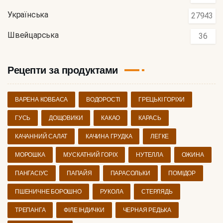
Українська
27943
Швейцарська
36
Рецепти за продуктами
ВАРЕНА КОВБАСА
ВОДОРОСТІ
ГРЕЦЬКІ ГОРІХИ
ГУСЬ
ДОЩОВИКИ
КАКАО
КАРАСЬ
КАЧАННИЙ САЛАТ
КАЧИНА ГРУДКА
ЛЕГКЕ
МОРОШКА
МУСКАТНИЙ ГОРІХ
НУТЕЛЛА
ОЖИНА
ПАНГАСІУС
ПАПАЙЯ
ПАРАСОЛЬКИ
ПОМІДОР
ПШЕНИЧНЕ БОРОШНО
РУКОЛА
СТЕРЛЯДЬ
ТРЕПАНГА
ФІЛЕ ІНДИЧКИ
ЧЕРНАЯ РЕДЬКА