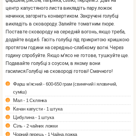
фаршем, рисом, паприка, сіллю, перцем.
5. Далі на
центр капустяного листа викладіть пару ложок
начинки, загорніть конвертиком. Закручені голубці
викладіть в сковороду. Залийте томатним пюре.
Поставте сковороду на середній вогонь, якщо треба,
додайте води.
6. Гасіть голубці під прикритою кришкою
протягом години на середньо-слабкому вогні. Через
годину спробуйте. Якщо м'ясо не готове, тушкуйте ще.
Подавайте голубці з соусом, в якому вони
гасилися.
Голубці на сковороді готові!
Смачного!
Фарш м'ясний - 600-650 грам (свинячий і яловичий,
суміш)
Мал - 1 Склянка
Качан капусти - 1 штука
Цибулина - 1 штука
Сіль - 2 чайних ложки
Чорний перець - 1 Чайна ложка