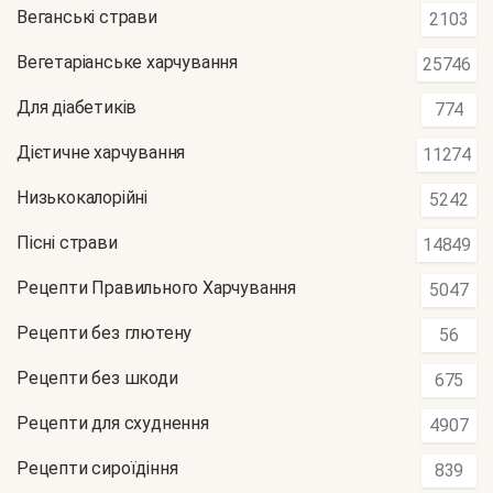
Веганські страви
2103
Вегетаріанське харчування
25746
Для діабетиків
774
Дієтичне харчування
11274
Низькокалорійні
5242
Пісні страви
14849
Рецепти Правильного Харчування
5047
Рецепти без глютену
56
Рецепти без шкоди
675
Рецепти для схуднення
4907
Рецепти сироїдіння
839