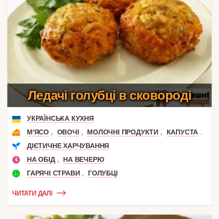
Ледачі голубці в сковороді
УКРАЇНСЬКА КУХНЯ
,
,
,
,
М'ЯСО
ОВОЧІ
МОЛОЧНІ ПРОДУКТИ
КАПУСТА
ФА
ДІЄТИЧНЕ ХАРЧУВАННЯ
,
НА ОБІД
НА ВЕЧЕРЮ
,
ГАРЯЧІ СТРАВИ
ГОЛУБЦІ
ЧИТАТИ ДАЛІ