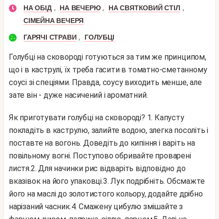
,
,
,
НА ОБІД
НА ВЕЧЕРЮ
НА СВЯТКОВИЙ СТІЛ
СІМЕЙНА ВЕЧЕРЯ
,
ГАРЯЧІ СТРАВИ
ГОЛУБЦІ
Голубці на сковороді готуються за тим же принципом,
що і в каструлі, їх треба гасити в томатно-сметанному
соусі зі спеціями. Правда, соусу виходить менше, але
зате він - дуже насичений і ароматний.
Як приготувати голубці на сковороді?
1. Капусту
покладіть в каструлю, залийте водою, злегка посоліть і
поставте на вогонь. Доведіть до кипіння і варіть на
повільному вогні. Поступово обривайте проварені
листя.
2. Для начинки рис відваріть відповідно до
вказівок на його упаковці.
3. Лук подрібніть. Обсмажте
його на маслі до золотистого кольору, додайте дрібно
нарізаний часник.
4. Смажену цибулю змішайте з