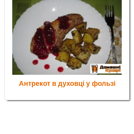
Антрекот в духовці у фользі