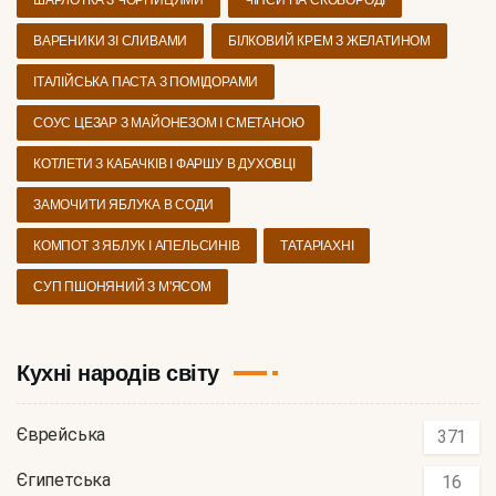
ШАРЛОТКА З ЧОРНИЦЯМИ
ЧІПСИ НА СКОВОРОДІ
ВАРЕНИКИ ЗІ СЛИВАМИ
БІЛКОВИЙ КРЕМ З ЖЕЛАТИНОМ
ІТАЛІЙСЬКА ПАСТА З ПОМІДОРАМИ
СОУС ЦЕЗАР З МАЙОНЕЗОМ І СМЕТАНОЮ
КОТЛЕТИ З КАБАЧКІВ І ФАРШУ В ДУХОВЦІ
ЗАМОЧИТИ ЯБЛУКА В СОДИ
КОМПОТ З ЯБЛУК І АПЕЛЬСИНІВ
ТАТАРІАХНІ
СУП ПШОНЯНИЙ З М'ЯСОМ
Кухні народів світу
Єврейська
371
Єгипетська
16