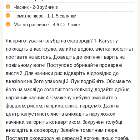
Часник - 2-3 зубчиків
Томатне пюре - 1-1, 5 склянки
Масло рослинне - 4-6 Ст. Ложок
Як приготувати голубці на сковороді?
1. Капусту
покладіть в каструлю, залийте водою, злегка посоліть і
поставте на вогонь. Доведіть до кипіння і варіть на
повільному вогні. Поступово обривайте проварені
листя.
2. Для начинки рис відваріть відповідно до
вказівок на його упаковці.
3. Лук подрібніть. Обсмажте
його на маслі до золотистого кольору, додайте дрібно
нарізаний часник.
4. Смажену цибулю змішайте з
фаршем, рисом, паприка, сіллю, перцем.
5. Далі на
центр капустяного листа викладіть пару ложок
начинки, загорніть конвертиком. Закручені голубці
викладіть в сковороду. Залийте томатним пюре.
Поставте сковороду на середній вогонь, якщо треба,