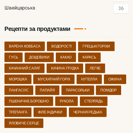
Швейцарська
36
Рецепти за продуктами
ВАРЕНА КОВБАСА
ВОДОРОСТІ
ГРЕЦЬКІ ГОРІХИ
ГУСЬ
ДОЩОВИКИ
КАКАО
КАРАСЬ
КАЧАННИЙ САЛАТ
КАЧИНА ГРУДКА
ЛЕГКЕ
МОРОШКА
МУСКАТНИЙ ГОРІХ
НУТЕЛЛА
ОЖИНА
ПАНГАСІУС
ПАПАЙЯ
ПАРАСОЛЬКИ
ПОМІДОР
ПШЕНИЧНЕ БОРОШНО
РУКОЛА
СТЕРЛЯДЬ
ТРЕПАНГА
ФІЛЕ ІНДИЧКИ
ЧЕРНАЯ РЕДЬКА
ЯЛОВИЧЕ СЕРЦЕ