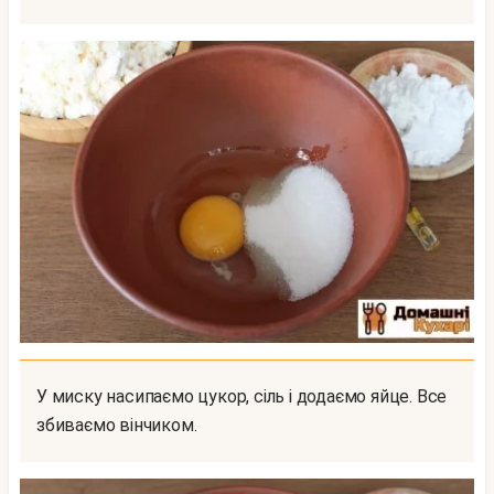
У миску насипаємо цукор, сіль і додаємо яйце. Все
збиваємо вінчиком.