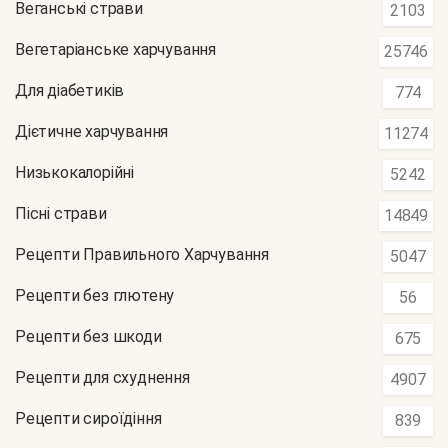
Веганські страви
2103
Вегетаріанське харчування
25746
Для діабетиків
774
Дієтичне харчування
11274
Низькокалорійні
5242
Пісні страви
14849
Рецепти Правильного Харчування
5047
Рецепти без глютену
56
Рецепти без шкоди
675
Рецепти для схуднення
4907
Рецепти сироїдіння
839