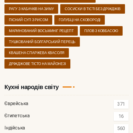
РАГУ З КАБАЧКІВ НА ЗИМУ
СОСИСКИ В ТІСТІ БЕЗ ДРІЖДЖІВ
ПІСНИЙ СУП З РИСОМ
ГОЛУБЦІ НА СКОВОРОДІ
МАРИНОВАНИЙ ВОСЬМИНІГ РЕЦЕПТ
ПЛОВ З КОВБАСОЮ
ТУШКОВАНИЙ БОЛГАРСЬКИЙ ПЕРЕЦЬ
КВАШЕНА СПАРЖЕВА КВАСОЛЯ
ДРІЖДЖОВЕ ТІСТО НА МАЙОНЕЗІ
Кухні народів світу
Єврейська
371
Єгипетська
16
Індійська
560