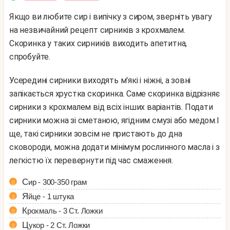
Якщо ви любите сир і випічку з сиром, зверніть увагу
на незвичайний рецепт сирників з крохмалем.
Скоринка у таких сирників виходить апетитна,
спробуйте.
Усередині сирники виходять м'які і ніжні, а зовні
запікається хрустка скоринка. Саме скоринка відрізняє
сирники з крохмалем від всіх інших варіантів. Подати
сирники можна зі сметаною, ягідним смузі або медом.
І
ще, такі сирники зовсім не пристають до дна
сковороди, можна додати мінімум рослинного масла і з
легкістю їх перевернути під час смаження.
Сир - 300-350 грам
Яйце - 1 штука
Крохмаль - 3 Ст. Ложки
Цукор - 2 Ст. Ложки