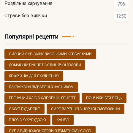
Роздільне харчування
796
Страви без випічки
1250
Популярні рецепти
СИРНИЙ СУП З МИСЛИВСЬКИМИ КОВБАСКАМИ
ДОМАШНІЙ ПАШТЕТ З СВИНЯЧОЇ ГОЛОВИ
КЕФІР З ЧІА ДЛЯ СХУДНЕННЯ
БАКЛАЖАНИ ВІДВАРЕНІ З ЧАСНИКОМ
ГРЕЧАНИЙ ХЛІБ В ХЛІБОПІЧЦІ РЕЦЕПТ
ПОНЧИКИ БЕЗ ЯЄЦЬ
САЛАТ БУДАПЕШТ
СИРЕ ВАРЕННЯ З ЧОРНОЇ СМОРОДИНИ
ПЛОВ З КУКУРУДЗОЮ
КАНЕЛІ
СУП З РИБНОЇ КОНСЕРВИ В ТОМАТНОМУ СОУСІ