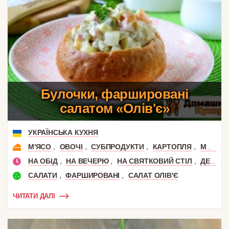
Булочки, фаршировані
салатом «Олів'є»
УКРАЇНСЬКА КУХНЯ
,
,
,
,
М'ЯСО
ОВОЧІ
СУБПРОДУКТИ
КАРТОПЛЯ
МОРКВА
,
,
,
НА ОБІД
НА ВЕЧЕРЮ
НА СВЯТКОВИЙ СТІЛ
ДЕНЬ НАРОДЖЕННЯ
,
,
САЛАТИ
ФАРШИРОВАНІ
САЛАТ ОЛІВ'Є
ЧИТАТИ ДАЛІ