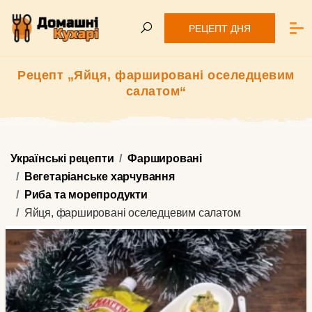
РЕЦЕПТ ДНЯ
Рецепт „Яйця, фаршировані оселедцевим
салатом“
Українські рецепти
Фаршировані
Вегетаріанське харчування
Риба та морепродукти
Яйця, фаршировані оселедцевим салатом