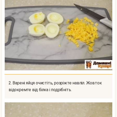
2. Варені яйця очистіть, розріжте навпіл. Жовток
відокремте від білка і подрібніть.