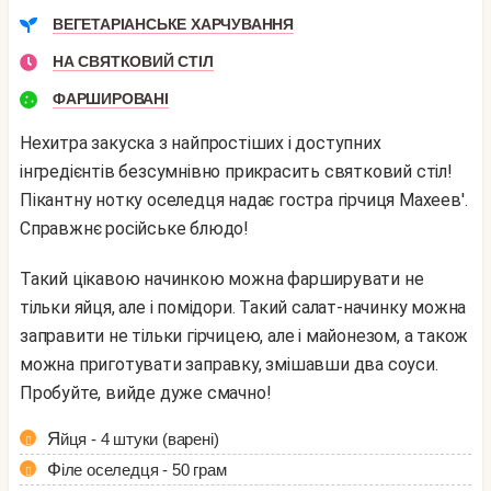
ВЕГЕТАРІАНСЬКЕ ХАРЧУВАННЯ
НА СВЯТКОВИЙ СТІЛ
ФАРШИРОВАНІ
Нехитра закуска з найпростіших і доступних
інгредієнтів безсумнівно прикрасить святковий стіл!
Пікантну нотку оселедця надає гостра гірчиця Махеев'.
Справжнє російське блюдо!
Такий цікавою начинкою можна фарширувати не
тільки яйця, але і помідори. Такий салат-начинку можна
заправити не тільки гірчицею, але і майонезом, а також
можна приготувати заправку, змішавши два соуси.
Пробуйте, вийде дуже смачно!
Яйця - 4 штуки (варені)
Філе оселедця - 50 грам