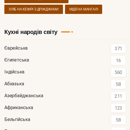
ХЛІБ НА КЕФІРІ З ДРІЖДЖАМИ
МІДІЇ НА МАНГАЛІ
Кухні народів світу
Єврейська
371
Єгипетська
16
Індійська
560
Абхазька
58
Азербайджанська
211
Африканська
123
Бельгійська
58