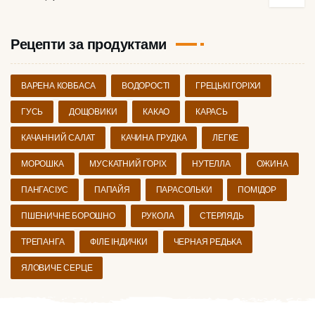
Рецепти за продуктами
ВАРЕНА КОВБАСА
ВОДОРОСТІ
ГРЕЦЬКІ ГОРІХИ
ГУСЬ
ДОЩОВИКИ
КАКАО
КАРАСЬ
КАЧАННИЙ САЛАТ
КАЧИНА ГРУДКА
ЛЕГКЕ
МОРОШКА
МУСКАТНИЙ ГОРІХ
НУТЕЛЛА
ОЖИНА
ПАНГАСІУС
ПАПАЙЯ
ПАРАСОЛЬКИ
ПОМІДОР
ПШЕНИЧНЕ БОРОШНО
РУКОЛА
СТЕРЛЯДЬ
ТРЕПАНГА
ФІЛЕ ІНДИЧКИ
ЧЕРНАЯ РЕДЬКА
ЯЛОВИЧЕ СЕРЦЕ