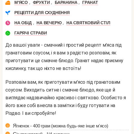
,
,
,
М'ЯСО
ФРУКТИ
БАРАНИНА
ГРАНАТ
РЕЦЕПТИ ДЛЯ СХУДНЕННЯ
,
,
НА ОБІД
НА ВЕЧЕРЮ
НА СВЯТКОВИЙ СТІЛ
ГАРЯЧІ СТРАВИ
До вашої уваги - смачний і простий рецепт м'яса під
гранатовим соусом, і я вам з радістю розповім, як
приготувати це смачне блюдо. Гранат надає приємну
кислинку, так що ніхто не встоїть!
Розповім вам, як приготувати м'ясо під гранатовим
соусом. Виходить ситне і смачне блюдо, яке ще й
виглядає надзвичайно красиво і святково. Особисто я
його вже собі внесла в замітки і буду готувати на
Різдво. І ви спробуйте!
Ягненок - 400 грам (можна будь-яке інше м'ясо)