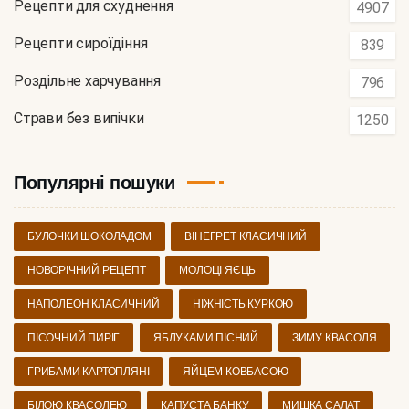
Рецепти для схуднення
4907
Рецепти сироїдіння
839
Роздільне харчування
796
Страви без випічки
1250
Популярні пошуки
БУЛОЧКИ ШОКОЛАДОМ
ВІНЕГРЕТ КЛАСИЧНИЙ
НОВОРІЧНИЙ РЕЦЕПТ
МОЛОЦІ ЯЄЦЬ
НАПОЛЕОН КЛАСИЧНИЙ
НІЖНІСТЬ КУРКОЮ
ПІСОЧНИЙ ПИРІГ
ЯБЛУКАМИ ПІСНИЙ
ЗИМУ КВАСОЛЯ
ГРИБАМИ КАРТОПЛЯНІ
ЯЙЦЕМ КОВБАСОЮ
БІЛОЮ КВАСОЛЕЮ
КАПУСТА БАНКУ
МИШКА САЛАТ