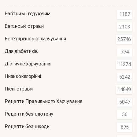
Вагітним і годуючим
1187
Веганські страви
2103
Вегетаріанське харчування
25746
Для діабетиків
774
Дієтичне харчування
11274
Низькокалорійні
5242
Пісні страви
14849
Рецепти Правильного Харчування
5047
Рецепти без глютену
56
Рецепти без шкоди
675