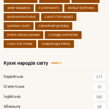
ЗИМУ КВАШЕНА
САЛАТ МАНГО
ФОЛЬЗІ ТЕЛЯТИНА
ВАРЕННЯ ЯНТАРНЕ
САЛАТ СТРУЧКОВОЇ
ШАРАМИ САЛАТ
СВИНЯЧИЙ ДУХОВЦІ
КУРКА АПЕЛЬСИНАМИ
СОЛОДКА КАРТОПЛЯ
СОУСІ ГОСТРОМУ
СКОВОРОДІ КУРЯЧЕ
Кухні народів світу
Єврейська
371
Єгипетська
16
Індійська
560
Абхазька
58