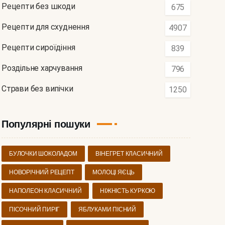
Рецепти без шкоди
675
Рецепти для схуднення
4907
Рецепти сироїдіння
839
Роздільне харчування
796
Страви без випічки
1250
Популярні пошуки
БУЛОЧКИ ШОКОЛАДОМ
ВІНЕГРЕТ КЛАСИЧНИЙ
НОВОРІЧНИЙ РЕЦЕПТ
МОЛОЦІ ЯЄЦЬ
НАПОЛЕОН КЛАСИЧНИЙ
НІЖНІСТЬ КУРКОЮ
ПІСОЧНИЙ ПИРІГ
ЯБЛУКАМИ ПІСНИЙ