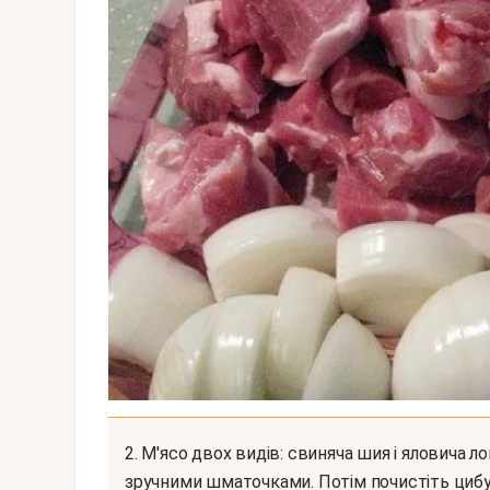
2. М'ясо двох видів: свиняча шия і яловича лопатка - промийте в проточній воді. Наріжте
зручними шматочками. Потім почистіть цибу