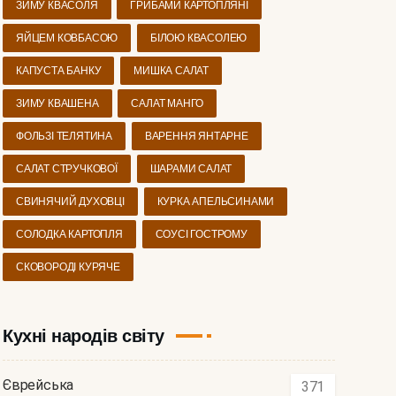
ЗИМУ КВАСОЛЯ
ГРИБАМИ КАРТОПЛЯНІ
ЯЙЦЕМ КОВБАСОЮ
БІЛОЮ КВАСОЛЕЮ
КАПУСТА БАНКУ
МИШКА САЛАТ
ЗИМУ КВАШЕНА
САЛАТ МАНГО
ФОЛЬЗІ ТЕЛЯТИНА
ВАРЕННЯ ЯНТАРНЕ
САЛАТ СТРУЧКОВОЇ
ШАРАМИ САЛАТ
СВИНЯЧИЙ ДУХОВЦІ
КУРКА АПЕЛЬСИНАМИ
СОЛОДКА КАРТОПЛЯ
СОУСІ ГОСТРОМУ
СКОВОРОДІ КУРЯЧЕ
Кухні народів світу
Єврейська
371