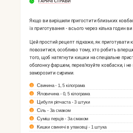
ГАРЯЧІ СТРАВИ
Якщо ви вирішили пригостити близьких ковбаск
їх приготування - всього через кілька годин 
Цей простий рецепт підкаже, як приготувати ковбаски на аерогрилі. З стравою належить
повозитися, особливо тому, хто робить вперше
того, щоб натягнути кишки на спеціальне прис
оболонку фаршем, перев'язуйте ковбаски, і не
заморозити сирими.
Свинина - 1, 5 кілограма
Яловичина - 0, 5 кілограма
Цибуля ріпчаста - 3 штуки
Сіль - За смаком
Суміш перців - За смаком
Кишки свинячі в упаковці - 1 штука