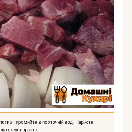
лю і теж поріжте.