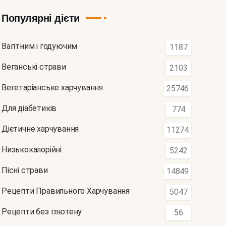
Популярні дієти
Вагітним і годуючим
1187
Веганські страви
2103
Вегетаріанське харчування
25746
Для діабетиків
774
Дієтичне харчування
11274
Низькокалорійні
5242
Пісні страви
14849
Рецепти Правильного Харчування
5047
Рецепти без глютену
56