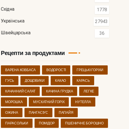
Східна
1778
Українська
27943
Швейцарська
36
Рецепти за продуктами
ВАРЕНА КОВБАСА
ВОДОРОСТІ
ГРЕЦЬКІ ГОРІХИ
ГУСЬ
ДОЩОВИКИ
КАКАО
КАРАСЬ
КАЧАННИЙ САЛАТ
КАЧИНА ГРУДКА
ЛЕГКЕ
МОРОШКА
МУСКАТНИЙ ГОРІХ
НУТЕЛЛА
ОЖИНА
ПАНГАСІУС
ПАПАЙЯ
ПАРАСОЛЬКИ
ПОМІДОР
ПШЕНИЧНЕ БОРОШНО