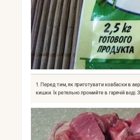
1. Перед тим, як приготувати ковбаски в аерогрилі, підготуйте заздалегідь куплені свинячі
кишки. Їх ретельно промийте в гарячій воді. 