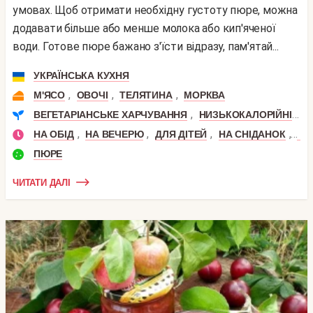
умовах. Щоб отримати необхідну густоту пюре, можна
додавати більше або менше молока або кип'яченої
води. Готове пюре бажано з'їсти відразу, пам'ятай...
УКРАЇНСЬКА КУХНЯ
,
,
,
М'ЯСО
ОВОЧІ
ТЕЛЯТИНА
МОРКВА
,
,
ВЕГЕТАРІАНСЬКЕ ХАРЧУВАННЯ
НИЗЬКОКАЛОРІЙНІ
П
,
,
,
,
НА ОБІД
НА ВЕЧЕРЮ
ДЛЯ ДІТЕЙ
НА СНІДАНОК
ДО
ПЮРЕ
ЧИТАТИ ДАЛІ