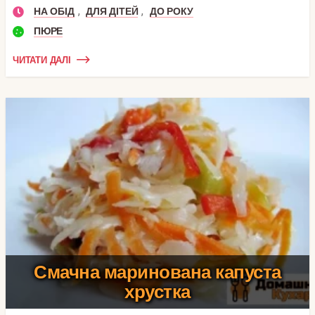
,
,
НА ОБІД
ДЛЯ ДІТЕЙ
ДО РОКУ
ПЮРЕ
ЧИТАТИ ДАЛІ
Смачна маринована капуста
хрустка