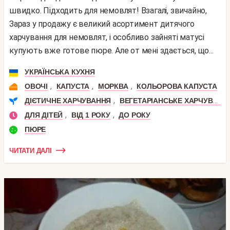
швидко. Підходить для немовлят! Взагалі, звичайно,
Зараз у продажу є великий асортимент дитячого
харчування для немовлят, і особливо зайняті матусі
купують вже готове пюре. Але от мені здається, що...
УКРАЇНСЬКА КУХНЯ
,
,
,
ОВОЧІ
КАПУСТА
МОРКВА
КОЛЬОРОВА КАПУСТА
,
ДІЄТИЧНЕ ХАРЧУВАННЯ
ВЕГЕТАРІАНСЬКЕ ХАРЧУВАННЯ
,
,
ДЛЯ ДІТЕЙ
ВІД 1 РОКУ
ДО РОКУ
ПЮРЕ
ЧИТАТИ ДАЛІ