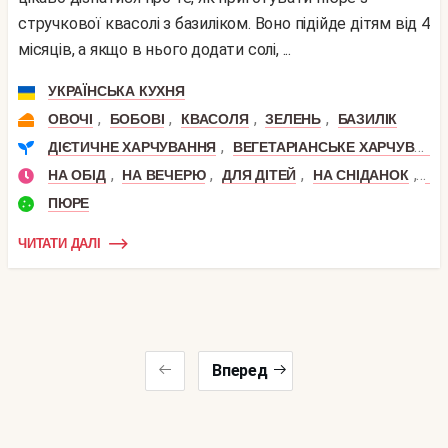
стручкової квасолі з базиліком. Воно підійде дітям від 4
місяців, а якщо в нього додати солі, ...
УКРАЇНСЬКА КУХНЯ
,
,
,
,
ОВОЧІ
БОБОВІ
КВАСОЛЯ
ЗЕЛЕНЬ
БАЗИЛІК
,
ДІЄТИЧНЕ ХАРЧУВАННЯ
ВЕГЕТАРІАНСЬКЕ ХАРЧУВАННЯ
,
,
,
,
НА ОБІД
НА ВЕЧЕРЮ
ДЛЯ ДІТЕЙ
НА СНІДАНОК
ПО
ПЮРЕ
ЧИТАТИ ДАЛІ
Вперед