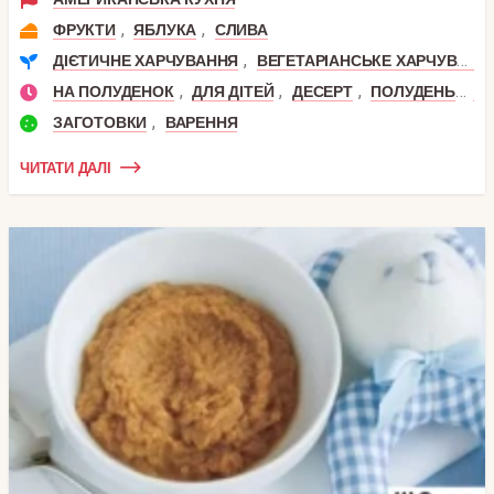
,
,
ФРУКТИ
ЯБЛУКА
СЛИВА
,
ДІЄТИЧНЕ ХАРЧУВАННЯ
ВЕГЕТАРІАНСЬКЕ ХАРЧУВАННЯ
,
,
,
,
НА ПОЛУДЕНОК
ДЛЯ ДІТЕЙ
ДЕСЕРТ
ПОЛУДЕНЬ
ДО
,
ЗАГОТОВКИ
ВАРЕННЯ
ЧИТАТИ ДАЛІ