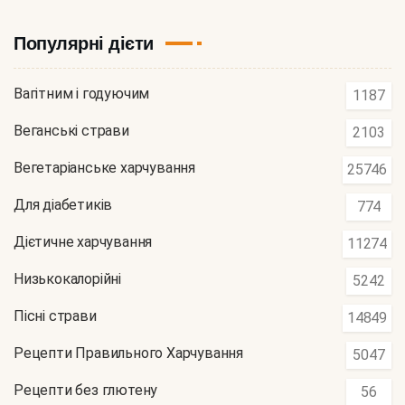
Популярні дієти
Вагітним і годуючим
1187
Веганські страви
2103
Вегетаріанське харчування
25746
Для діабетиків
774
Дієтичне харчування
11274
Низькокалорійні
5242
Пісні страви
14849
Рецепти Правильного Харчування
5047
Рецепти без глютену
56