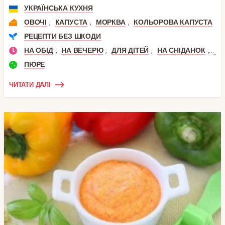
УКРАЇНСЬКА КУХНЯ
,
,
,
ОВОЧІ
КАПУСТА
МОРКВА
КОЛЬОРОВА КАПУСТА
РЕЦЕПТИ БЕЗ ШКОДИ
,
,
,
,
НА ОБІД
НА ВЕЧЕРЮ
ДЛЯ ДІТЕЙ
НА СНІДАНОК
ДО
ПЮРЕ
ЧИТАТИ ДАЛІ