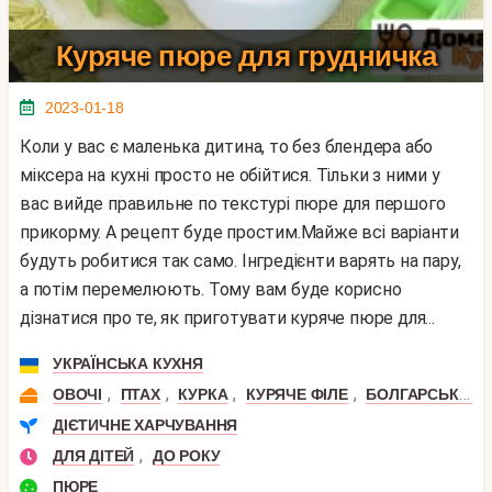
Куряче пюре для грудничка
2023-01-18
Коли у вас є маленька дитина, то без блендера або
міксера на кухні просто не обійтися. Тільки з ними у
вас вийде правильне по текстурі пюре для першого
прикорму. А рецепт буде простим.Майже всі варіанти
будуть робитися так само. Інгредієнти варять на пару,
а потім перемелюють. Тому вам буде корисно
дізнатися про те, як приготувати куряче пюре для...
УКРАЇНСЬКА КУХНЯ
,
,
,
,
ОВОЧІ
ПТАХ
КУРКА
КУРЯЧЕ ФІЛЕ
БОЛГАРСЬКИЙ ПЕРЕЦЬ
ДІЄТИЧНЕ ХАРЧУВАННЯ
,
ДЛЯ ДІТЕЙ
ДО РОКУ
ПЮРЕ