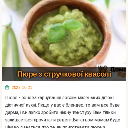
Пюре з стручкової квасолі
2022-10-21
Пюре - основа харчування зовсім маленьких діток і
дієтичної кухні. Якщо у вас є блендер, то вам все буде
дарма, і ви легко зробите ніжну текстуру. Вам тільки
залишається прочитати рецепт.Багатьом мамам буде
цікаво дізнатися про те, як приготувати пюре з