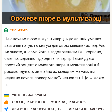
Овочеве пюре в мультиварці
2024-08-05
Це овочеве пюре в мультиварці в домашніх умовах
зазвичай готують матусі для своїх маленьких чад. Але
ви знаєте, я і сама його з задоволенням їм - корисно,
смачно, відмінно підходить як гарнір.Такий дуже
простий рецепт овочевого пюре в мультиварці я б
рекомендувала, звичайно ж, молодим мамам, які
недавно почали прикорм своїх немовлят. Що ж може
пі...
УКРАЇНСЬКА КУХНЯ
,
,
,
ОВОЧІ
КАРТОПЛЯ
МОРКВА
КАБАЧОК
,
ДІЄТИЧНЕ ХАРЧУВАННЯ
ВЕГЕТАРІАНСЬКЕ ХАРЧУВАННЯ