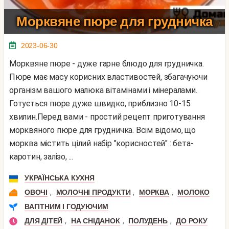
Морквяне пюре для грудничка
2023-06-30
Морквяне пюре - дуже гарне блюдо для грудничка.
Пюре має масу корисних властивостей, збагачуючи
організм вашого малюка вітамінами і мінералами.
Готується пюре дуже швидко, приблизно 10-15
хвилин.Перед вами - простий рецепт приготування
морквяного пюре для грудничка. Всім відомо, що
морква містить цілий набір "корисностей" : бета-
каротин, залізо, ...
УКРАЇНСЬКА КУХНЯ
,
,
,
ОВОЧІ
МОЛОЧНІ ПРОДУКТИ
МОРКВА
МОЛОКО
ВАГІТНИМ І ГОДУЮЧИМ
,
,
,
ДЛЯ ДІТЕЙ
НА СНІДАНОК
ПОЛУДЕНЬ
ДО РОКУ