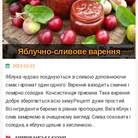
Яблучно-сливове варення
2023-02-23
Яблука чудово поєднуються зі сливою доповнюючи
смак і аромат один одного. Варення виходить смачне і
помірно солодке. Консистенція приємна. Таке варення
добре зберігається всю зиму.Рецепт дуже простий.
Всі інгредієнти беремо в рівних пропорціях. Вага яблук і
слив заміряємо в очищеному вигляді. Слива соковита і
солодка, а яблуко щільне з кислинкою....
АМЕРИКАНСЬКА КУХНЯ