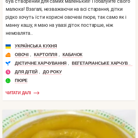
був створений для самих маленьких! Побалуйте свого
малюка! Взагалі, незважаючи на всі старання, дітки
рідко хочуть їсти корисні овочеві пюре, так само як і
манну кашу, я маю на увазі діток постарше, ніж
немовлята...
УКРАЇНСЬКА КУХНЯ
,
,
ОВОЧІ
КАРТОПЛЯ
КАБАЧОК
,
ДІЄТИЧНЕ ХАРЧУВАННЯ
ВЕГЕТАРІАНСЬКЕ ХАРЧУВАННЯ
,
ДЛЯ ДІТЕЙ
ДО РОКУ
ПЮРЕ
ЧИТАТИ ДАЛІ