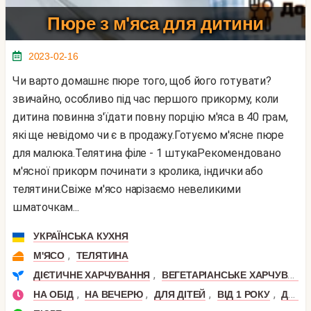
Пюре з м'яса для дитини
2023-02-16
Чи варто домашнє пюре того, щоб його готувати?
звичайно, особливо під час першого прикорму, коли
дитина повинна з'їдати повну порцію м'яса в 40 грам,
які ще невідомо чи є в продажу.Готуємо м'ясне пюре
для малюка.Телятина філе - 1 штукаРекомендовано
м'ясної прикорм починати з кролика, індички або
телятини.Свіже м'ясо нарізаємо невеликими
шматочкам...
УКРАЇНСЬКА КУХНЯ
,
М'ЯСО
ТЕЛЯТИНА
,
ДІЄТИЧНЕ ХАРЧУВАННЯ
ВЕГЕТАРІАНСЬКЕ ХАРЧУВАННЯ
,
,
,
,
НА ОБІД
НА ВЕЧЕРЮ
ДЛЯ ДІТЕЙ
ВІД 1 РОКУ
ДО РОКУ