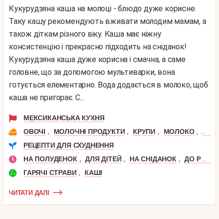
Кукурудзяна каша на молоці - блюдо дуже корисне.
Таку кашу рекомендують вживати молодим мамам, а
також діткам різного віку. Каша має ніжну
консистенцію і прекрасно підходить на сніданок!
Кукурудзяна каша дуже корисна і смачна, а саме
головне, що за допомогою мультиварки, вона
готується елементарно. Вода додається в молоко, щоб
каша не пригорає. С...
МЕКСИКАНСЬКА КУХНЯ
,
,
,
,
ОВОЧІ
МОЛОЧНІ ПРОДУКТИ
КРУПИ
МОЛОКО
КУК
РЕЦЕПТИ ДЛЯ СХУДНЕННЯ
,
,
,
НА ПОЛУДЕНОК
ДЛЯ ДІТЕЙ
НА СНІДАНОК
ДО РОКУ
,
ГАРЯЧІ СТРАВИ
КАШІ
ЧИТАТИ ДАЛІ