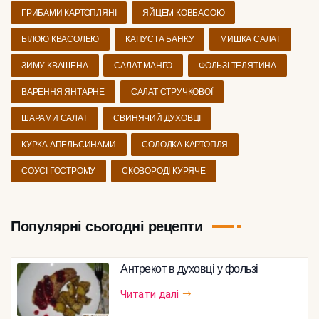
ГРИБАМИ КАРТОПЛЯНІ
ЯЙЦЕМ КОВБАСОЮ
БІЛОЮ КВАСОЛЕЮ
КАПУСТА БАНКУ
МИШКА САЛАТ
ЗИМУ КВАШЕНА
САЛАТ МАНГО
ФОЛЬЗІ ТЕЛЯТИНА
ВАРЕННЯ ЯНТАРНЕ
САЛАТ СТРУЧКОВОЇ
ШАРАМИ САЛАТ
СВИНЯЧИЙ ДУХОВЦІ
КУРКА АПЕЛЬСИНАМИ
СОЛОДКА КАРТОПЛЯ
СОУСІ ГОСТРОМУ
СКОВОРОДІ КУРЯЧЕ
Популярні сьогодні рецепти
Антрекот в духовці у фользі
Читати далі