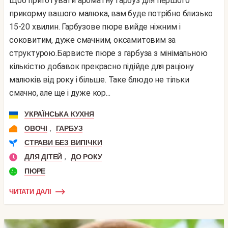
Щоб приготувати ароматну гарбуз для першого
прикорму вашого малюка, вам буде потрібно близько
15-20 хвилин. Гарбузове пюре вийде ніжним і
соковитим, дуже смачним, оксамитовим за
структурою.Барвисте пюре з гарбуза з мінімальною
кількістю добавок прекрасно підійде для раціону
малюків від року і більше. Таке блюдо не тільки
смачно, але ще і дуже кор...
УКРАЇНСЬКА КУХНЯ
,
ОВОЧІ
ГАРБУЗ
СТРАВИ БЕЗ ВИПІЧКИ
,
ДЛЯ ДІТЕЙ
ДО РОКУ
ПЮРЕ
ЧИТАТИ ДАЛІ