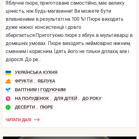
Яблучне пюре, приготоване самостійно, має велику
цінність, ніж будь-магазинне! Ви можете бути
впевненими в результаті на 100 %! Пюре виходить
дуже ніжної консистенції і довго
зберігається.Приготуємо пюре з яблук в мультиварці в
домашніх умовах. Пюре виходить неймовірно ніжним,
смачним і корисним. Їдять його не тільки дітлахи, але і
дорослі. До ре...
УКРАЇНСЬКА КУХНЯ
,
ФРУКТИ
ЯБЛУКА
ВАГІТНИМ І ГОДУЮЧИМ
,
,
НА ПОЛУДЕНОК
ДЛЯ ДІТЕЙ
ДО РОКУ
,
ДЕСЕРТИ
ПЮРЕ
ЧИТАТИ ДАЛІ