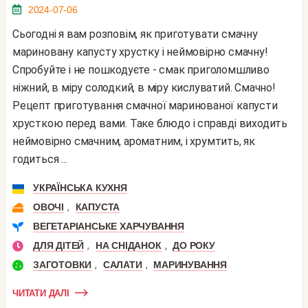
2024-07-06
Сьогодні я вам розповім, як приготувати смачну
мариновану капусту хрустку і неймовірно смачну!
Спробуйте і не пошкодуєте - смак приголомшливо
ніжний, в міру солодкий, в міру кислуватий. Смачно!
Рецепт приготування смачної маринованої капусти
хрусткою перед вами. Таке блюдо і справді виходить
неймовірно смачним, ароматним, і хрумтить, як
годиться ...
УКРАЇНСЬКА КУХНЯ
,
ОВОЧІ
КАПУСТА
ВЕГЕТАРІАНСЬКЕ ХАРЧУВАННЯ
,
,
ДЛЯ ДІТЕЙ
НА СНІДАНОК
ДО РОКУ
,
,
ЗАГОТОВКИ
САЛАТИ
МАРИНУВАННЯ
ЧИТАТИ ДАЛІ