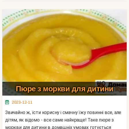
Пюре з моркви для дитини
2023-12-11
Звичайно ж, їсти корисну і смачну їжу повинні все, але
дітям, як відомо - все саме найкраще! Таке пюре з
моркви для дитини в домашніх умовах готується