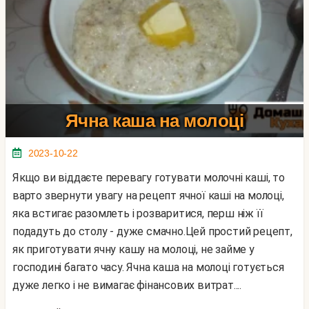
Ячна каша на молоці
2023-10-22
Якщо ви віддаєте перевагу готувати молочні каші, то
варто звернути увагу на рецепт ячної каші на молоці,
яка встигає разомлеть і розваритися, перш ніж її
подадуть до столу - дуже смачно.Цей простий рецепт,
як приготувати ячну кашу на молоці, не займе у
господині багато часу. Ячна каша на молоці готується
дуже легко і не вимагає фінансових витрат....