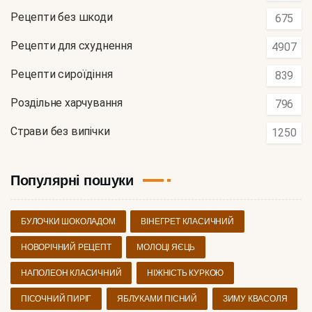
Рецепти без шкоди
675
Рецепти для схуднення
4907
Рецепти сироїдіння
839
Роздільне харчування
796
Страви без випічки
1250
Популярні пошуки
БУЛОЧКИ ШОКОЛАДОМ
ВІНЕГРЕТ КЛАСИЧНИЙ
НОВОРІЧНИЙ РЕЦЕПТ
МОЛОЦІ ЯЄЦЬ
НАПОЛЕОН КЛАСИЧНИЙ
НІЖНІСТЬ КУРКОЮ
ПІСОЧНИЙ ПИРІГ
ЯБЛУКАМИ ПІСНИЙ
ЗИМУ КВАСОЛЯ