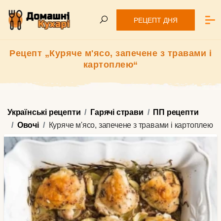
РЕЦЕПТ ДНЯ
Рецепт „Куряче м'ясо, запечене з травами і
картоплею“
Українські рецепти
Гарячі страви
ПП рецепти
Овочі
Куряче м'ясо, запечене з травами і картоплею