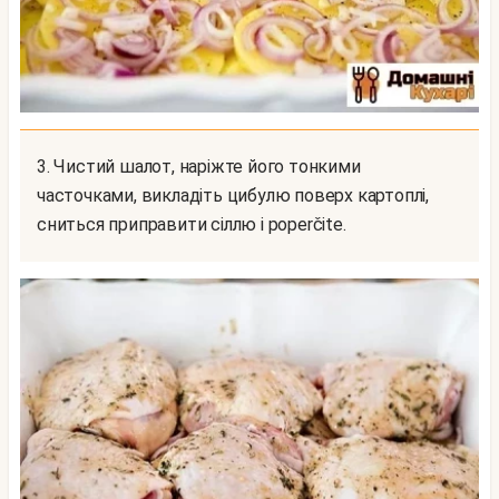
3. Чистий шалот, наріжте його тонкими
часточками, викладіть цибулю поверх картоплі,
сниться приправити сіллю і poperčite.