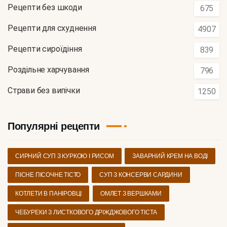
Рецепти без шкоди
675
Рецепти для схуднення
4907
Рецепти сироїдіння
839
Роздільне харчування
796
Страви без випічки
1250
Популярні рецепти
СИРНИЙ СУП З КУРКОЮ І РИСОМ
ЗАВАРНИЙ КРЕМ НА ВОДІ
ПІСНЕ ПІСОЧНЕ ТІСТО
СУП З КОНСЕРВИ САРДИНИ
КОТЛЕТИ В ПАНІРОВЦІ
ОМЛЕТ З ВЕРШКАМИ
ЧЕБУРЕКИ З ЛИСТКОВОГО ДРІЖДЖОВОГО ТІСТА