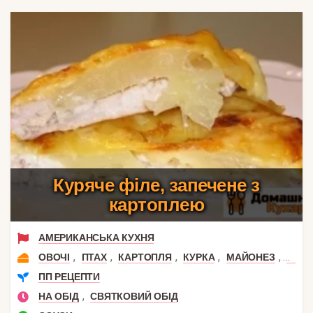
Куряче філе, запечене з
картоплею
АМЕРИКАНСЬКА КУХНЯ
,
,
,
,
,
ОВОЧІ
ПТАХ
КАРТОПЛЯ
КУРКА
МАЙОНЕЗ
КУРЯ
ПП РЕЦЕПТИ
,
НА ОБІД
СВЯТКОВИЙ ОБІД