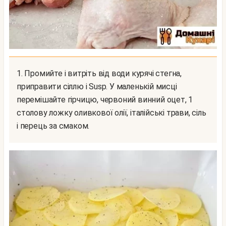
1. Промийте і витріть від води курячі стегна,
приправити сіллю і Susp. У маленькій мисці
перемішайте гірчицю, червоний винний оцет, 1
столову ложку оливкової олії, італійські трави, сіль
і перець за смаком.