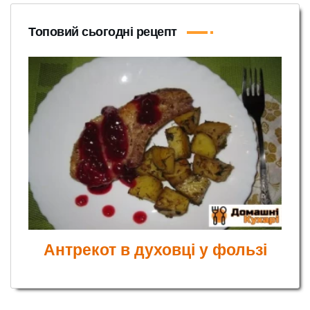
Топовий сьогодні рецепт
Антрекот в духовці у фользі