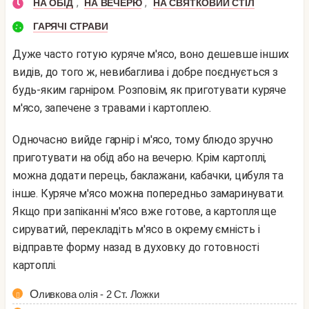
,
,
НА ОБІД
НА ВЕЧЕРЮ
НА СВЯТКОВИЙ СТІЛ
ГАРЯЧІ СТРАВИ
Дуже часто готую куряче м'ясо, воно дешевше інших
видів, до того ж, невибаглива і добре поєднується з
будь-яким гарніром. Розповім, як приготувати куряче
м'ясо, запечене з травами і картоплею.
Одночасно вийде гарнір і м'ясо, тому блюдо зручно
приготувати на обід або на вечерю. Крім картоплі,
можна додати перець, баклажани, кабачки, цибуля та
інше. Куряче м'ясо можна попередньо замаринувати.
Якщо при запіканні м'ясо вже готове, а картопля ще
сируватий, перекладіть м'ясо в окрему ємність і
відправте форму назад в духовку до готовності
картоплі.
Оливкова олія - 2 Ст. Ложки