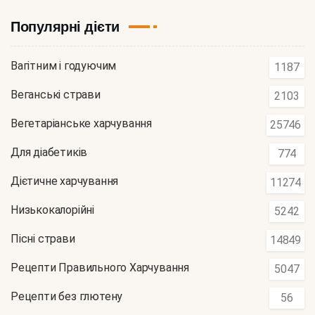
Популярні дієти
Вагітним і годуючим
1187
Веганські страви
2103
Вегетаріанське харчування
25746
Для діабетиків
774
Дієтичне харчування
11274
Низькокалорійні
5242
Пісні страви
14849
Рецепти Правильного Харчування
5047
Рецепти без глютену
56