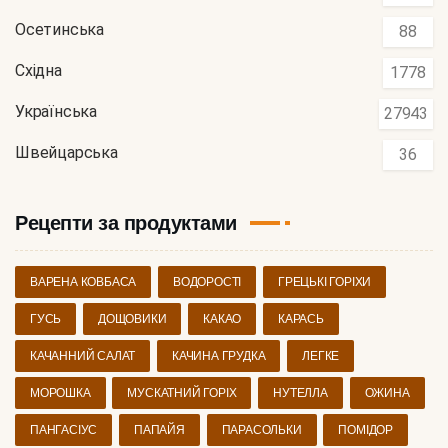
Осетинська
88
Східна
1778
Українська
27943
Швейцарська
36
Рецепти за продуктами
ВАРЕНА КОВБАСА
ВОДОРОСТІ
ГРЕЦЬКІ ГОРІХИ
ГУСЬ
ДОЩОВИКИ
КАКАО
КАРАСЬ
КАЧАННИЙ САЛАТ
КАЧИНА ГРУДКА
ЛЕГКЕ
МОРОШКА
МУСКАТНИЙ ГОРІХ
НУТЕЛЛА
ОЖИНА
ПАНГАСІУС
ПАПАЙЯ
ПАРАСОЛЬКИ
ПОМІДОР