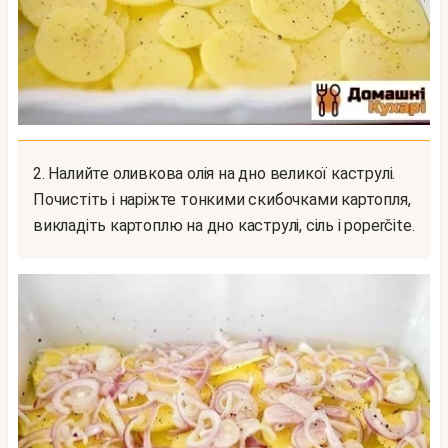
2. Налийте оливкова олія на дно великої каструлі.
Почистіть і наріжте тонкими скибочками картопля,
викладіть картоплю на дно каструлі, сіль і poperčite.