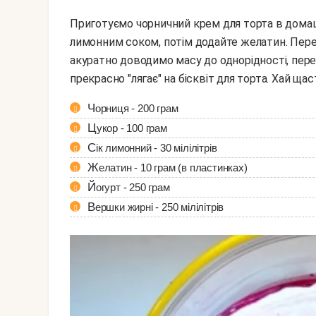
Приготуємо чорничний крем для торта в домашніх умовах. Змішайте чорницю з цукром і
лимонним соком, потім додайте желатин. Перем
акуратно доводимо масу до однорідності, пер
прекрасно "лягає" на бісквіт для торта. Хай щас
Чорниця - 200 грам
Цукор - 100 грам
Сік лимонний - 30 мілілітрів
Желатин - 10 грам (в пластинках)
Йогурт - 250 грам
Вершки жирні - 250 мілілітрів