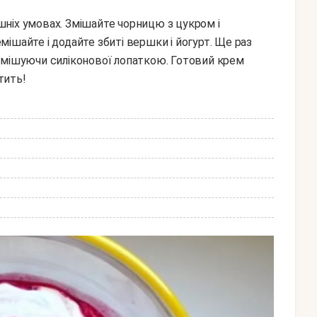
ішайте і додайте збиті вершки і йогурт. Ще раз
емішуючи силіконової лопаткою. Готовий крем
тить!