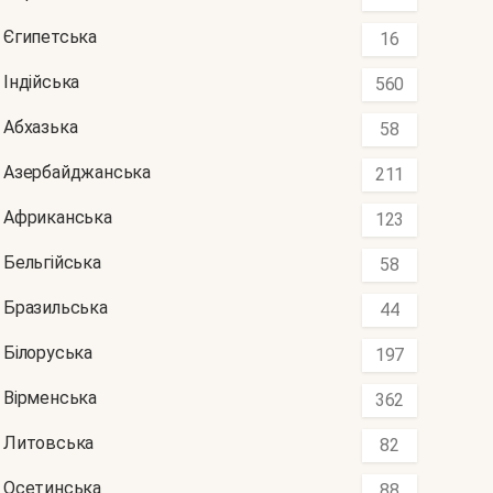
Єгипетська
16
Індійська
560
Абхазька
58
Азербайджанська
211
Африканська
123
Бельгійська
58
Бразильська
44
Білоруська
197
Вірменська
362
Литовська
82
Осетинська
88