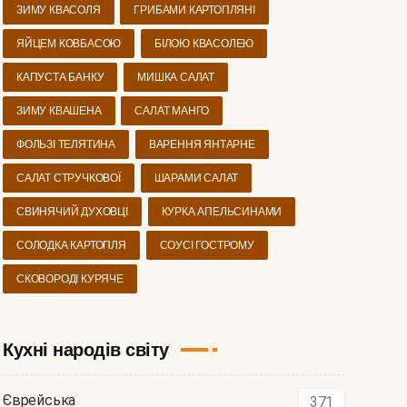
ЗИМУ КВАСОЛЯ
ГРИБАМИ КАРТОПЛЯНІ
ЯЙЦЕМ КОВБАСОЮ
БІЛОЮ КВАСОЛЕЮ
КАПУСТА БАНКУ
МИШКА САЛАТ
ЗИМУ КВАШЕНА
САЛАТ МАНГО
ФОЛЬЗІ ТЕЛЯТИНА
ВАРЕННЯ ЯНТАРНЕ
САЛАТ СТРУЧКОВОЇ
ШАРАМИ САЛАТ
СВИНЯЧИЙ ДУХОВЦІ
КУРКА АПЕЛЬСИНАМИ
СОЛОДКА КАРТОПЛЯ
СОУСІ ГОСТРОМУ
СКОВОРОДІ КУРЯЧЕ
Кухні народів світу
Єврейська
371