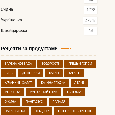
Східна
1778
Українська
27943
Швейцарська
36
Рецепти за продуктами
ВАРЕНА КОВБАСА
ВОДОРОСТІ
ГРЕЦЬКІ ГОРІХИ
ГУСЬ
ДОЩОВИКИ
КАКАО
КАРАСЬ
КАЧАННИЙ САЛАТ
КАЧИНА ГРУДКА
ЛЕГКЕ
МОРОШКА
МУСКАТНИЙ ГОРІХ
НУТЕЛЛА
ОЖИНА
ПАНГАСІУС
ПАПАЙЯ
ПАРАСОЛЬКИ
ПОМІДОР
ПШЕНИЧНЕ БОРОШНО