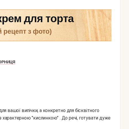
рем для торта
й рецепт з фото)
ОРНИЦЯ
я вашої випічки, а конкретно для бісквітного
з характерною "кислинкою" . До речі, готувати дуже