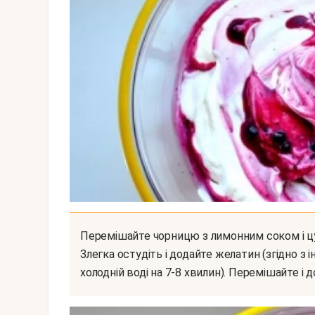
Перемішайте чорницю з лимонним соком і цукром. Масу підігрійте, не доводячи до кипіння.
Злегка остудіть і додайте желатин (згідно з
холодній воді на 7-8 хвилин). Перемішайте і д