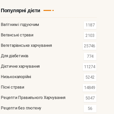
Популярні дієти
Вагітним і годуючим
1187
Веганські страви
2103
Вегетаріанське харчування
25746
Для діабетиків
774
Дієтичне харчування
11274
Низькокалорійні
5242
Пісні страви
14849
Рецепти Правильного Харчування
5047
Рецепти без глютену
56