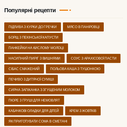
Популярні рецепти
ПІДЛИВА З КУРКИ ДО ГРЕЧКИ
МЯСО В ПАНІРОВЦІ
БОРЩ З ПЕКІНСЬКОЇ КАПУСТИ
ПАНКЕЙКИ НА КИСЛОМУ МОЛОЦІ
НАСИПНИЙ ПИРІГ З ВИШНЯМИ
СОУС З АРАХІСОВОЇ ПАСТИ
СІБАС СМАЖЕНИЙ
ПОЛЬОВА КАША З ТУШОНКОЮ
ПЕЧИВО З ДИТЯЧОЇ СУМІШІ
СИРНА ЗАПІКАНКА З ЗГУЩЕНИМ МОЛОКОМ
ПЮРЕ З ГРУШІ ДЛЯ НЕМОВЛЯТ
КАБАЧКОВІ ОЛАДКИ ДЛЯ ДІТЕЙ
КРЕМ З ЖОВТКІВ
ЯК ПРИГОТУВАТИ СОМА В СМЕТАНІ