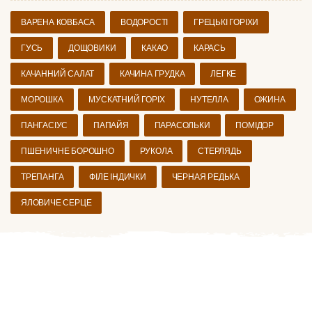
ВАРЕНА КОВБАСА
ВОДОРОСТІ
ГРЕЦЬКІ ГОРІХИ
ГУСЬ
ДОЩОВИКИ
КАКАО
КАРАСЬ
КАЧАННИЙ САЛАТ
КАЧИНА ГРУДКА
ЛЕГКЕ
МОРОШКА
МУСКАТНИЙ ГОРІХ
НУТЕЛЛА
ОЖИНА
ПАНГАСІУС
ПАПАЙЯ
ПАРАСОЛЬКИ
ПОМІДОР
ПШЕНИЧНЕ БОРОШНО
РУКОЛА
СТЕРЛЯДЬ
ТРЕПАНГА
ФІЛЕ ІНДИЧКИ
ЧЕРНАЯ РЕДЬКА
ЯЛОВИЧЕ СЕРЦЕ