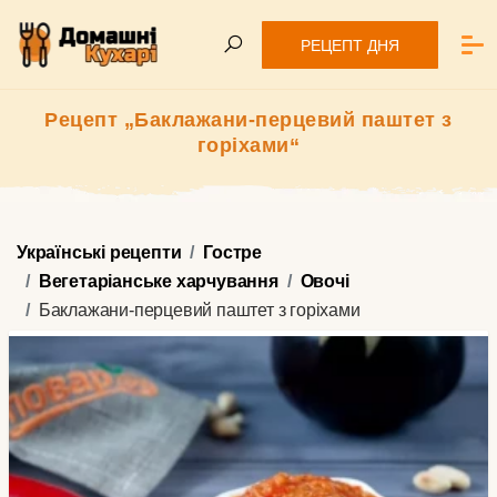
РЕЦЕПТ ДНЯ
Рецепт „Баклажани-перцевий паштет з
горіхами“
Українські рецепти
Гостре
Вегетаріанське харчування
Овочі
Баклажани-перцевий паштет з горіхами