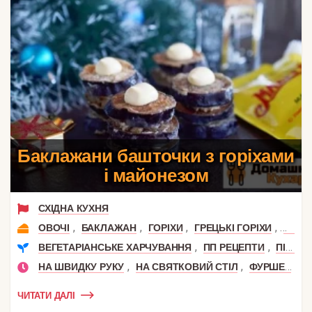
Баклажани башточки з горіхами
і майонезом
СХІДНА КУХНЯ
,
,
,
,
ОВОЧІ
БАКЛАЖАН
ГОРІХИ
ГРЕЦЬКІ ГОРІХИ
ЧАСН
,
,
ВЕГЕТАРІАНСЬКЕ ХАРЧУВАННЯ
ПП РЕЦЕПТИ
ПІСНІ СТРАВИ
,
,
,
НА ШВИДКУ РУКУ
НА СВЯТКОВИЙ СТІЛ
ФУРШЕТ
Н
ЧИТАТИ ДАЛІ