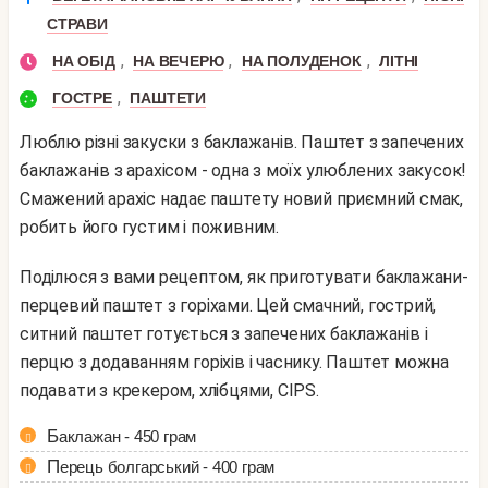
СТРАВИ
,
,
,
НА ОБІД
НА ВЕЧЕРЮ
НА ПОЛУДЕНОК
ЛІТНІ
,
ГОСТРЕ
ПАШТЕТИ
Люблю різні закуски з баклажанів. Паштет з запечених
баклажанів з арахісом - одна з моїх улюблених закусок!
Смажений арахіс надає паштету новий приємний смак,
робить його густим і поживним.
Поділюся з вами рецептом, як приготувати баклажани-
перцевий паштет з горіхами. Цей смачний, гострий,
ситний паштет готується з запечених баклажанів і
перцю з додаванням горіхів і часнику. Паштет можна
подавати з крекером, хлібцями, CIPS.
Баклажан - 450 грам
Перець болгарський - 400 грам