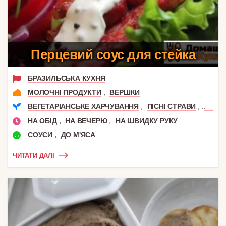
Перцевий соус для стейка
БРАЗИЛЬСЬКА КУХНЯ
,
МОЛОЧНІ ПРОДУКТИ
ВЕРШКИ
,
,
ВЕГЕТАРІАНСЬКЕ ХАРЧУВАННЯ
ПІСНІ СТРАВИ
ДЛЯ Д
,
,
НА ОБІД
НА ВЕЧЕРЮ
НА ШВИДКУ РУКУ
,
СОУСИ
ДО М'ЯСА
ЧИТАТИ ДАЛІ