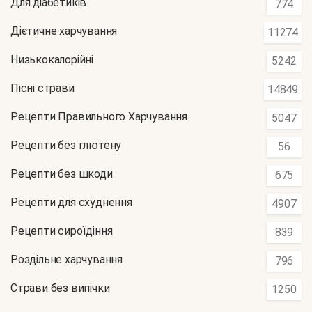
Для діабетиків
774
Дієтичне харчування
11274
Низькокалорійні
5242
Пісні страви
14849
Рецепти Правильного Харчування
5047
Рецепти без глютену
56
Рецепти без шкоди
675
Рецепти для схуднення
4907
Рецепти сироїдіння
839
Роздільне харчування
796
Страви без випічки
1250