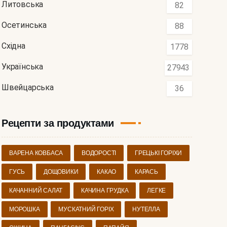
Литовська
82
Осетинська
88
Східна
1778
Українська
27943
Швейцарська
36
Рецепти за продуктами
ВАРЕНА КОВБАСА
ВОДОРОСТІ
ГРЕЦЬКІ ГОРІХИ
ГУСЬ
ДОЩОВИКИ
КАКАО
КАРАСЬ
КАЧАННИЙ САЛАТ
КАЧИНА ГРУДКА
ЛЕГКЕ
МОРОШКА
МУСКАТНИЙ ГОРІХ
НУТЕЛЛА