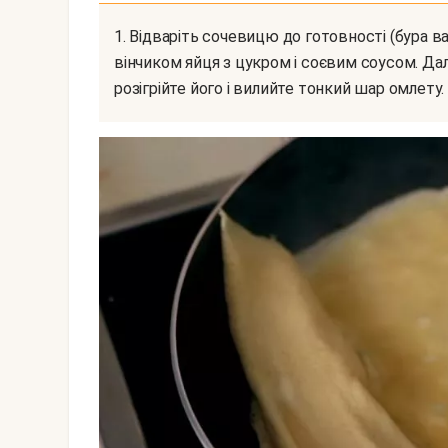
1. Відваріть сочевицю до готовності (бура вариться хвилин 15). Для початку добре збийте
вінчиком яйця з цукром і соєвим соусом. Да
розігрійте його і вилийте тонкий шар омлету.