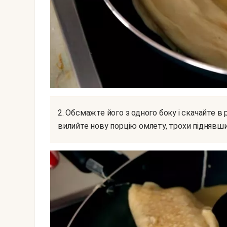
2. Обсмажте його з одного боку і скачайте в рулет за допомогою паличок або лопатки. Далі
вилийте нову порцію омлету, трохи піднявш