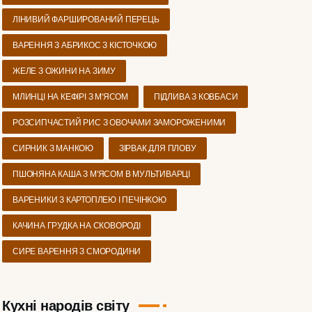
ЛІНИВИЙ ФАРШИРОВАНИЙ ПЕРЕЦЬ
ВАРЕННЯ З АБРИКОС З КІСТОЧКОЮ
ЖЕЛЕ З ОЖИНИ НА ЗИМУ
МЛИНЦІ НА КЕФІРІ З М'ЯСОМ
ПІДЛИВА З КОВБАСИ
РОЗСИПЧАСТИЙ РИС З ОВОЧАМИ ЗАМОРОЖЕНИМИ
СИРНИК З МАНКОЮ
ЗІРВАК ДЛЯ ПЛОВУ
ПШОНЯНА КАША З М'ЯСОМ В МУЛЬТИВАРЦІ
ВАРЕНИКИ З КАРТОПЛЕЮ І ПЕЧІНКОЮ
КАЧИНА ГРУДКА НА СКОВОРОДІ
СИРЕ ВАРЕННЯ З СМОРОДИНИ
Кухні народів світу