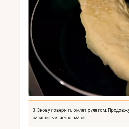
3. Знову поверніть омлет рулетом. Продовжуйте так робити до тих пір, поки у вас не
залишиться яєчної маси.