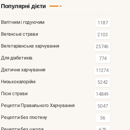
Популярні дієти
Вагітним і годуючим
1187
Веганські страви
2103
Вегетаріанське харчування
25746
Для діабетиків
774
Дієтичне харчування
11274
Низькокалорійні
5242
Пісні страви
14849
Рецепти Правильного Харчування
5047
Рецепти без глютену
56
Рецепти без шкоди
675