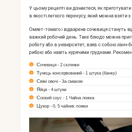
У цьому рецепті ви дізнаєтеся, як приготувати
в якості легкого перекусу, який можна взяти з 
Омлет-томаго і відварена сочевиця стануть відмінним джерелом білка, який так необхідний в
важкий робочий день. Таке блюдо можна пригот
роботу або в університет, взяв с собою ланч-
рибою або навіть курячими грудками. Рекоменду
Сочевиця - 2 склянки
Тунець консервований - 1 штука (банку)
Свіжі овочі - За смаком
Яйця - 4 штуки
Соєвий соус - 1 Чайна ложка
Цукор - 0, 5 чайних ложки