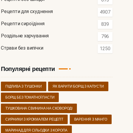
Рецепти для схуднення
4907
Рецепти сироїдіння
839
Роздільне харчування
796
Страви без випічки
1250
Популярні рецепти
ПІДЛИВА З ТУШОНКИ
ЯК ВАРИТИ БОРЩ З КАПУСТИ
БОРЩ БЕЗ ТОМАТНОЇ ПАСТИ
ТУШКОВАНА СВИНИНА НА СКОВОРОДІ
СИРНИКИ З КРОХМАЛЕМ РЕЦЕПТ
ВАРЕННЯ З МАНГО
МАРИНАД ДЛЯ СІЛЬОДКИ З КОРОПА