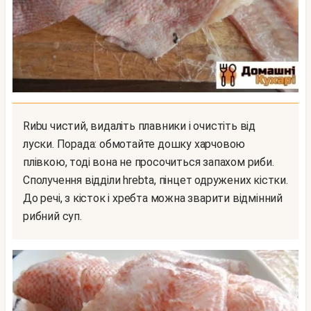
Rиbu чистий, видаліть плавники і очистіть від
луски. Порада: обмотайте дошку харчовою
плівкою, тоді вона не просочиться запахом риби.
Сполучення відділи hrebta, пінцет одружених кістки.
До речі, з кісток і хребта можна зварити відмінний
рибний суп.