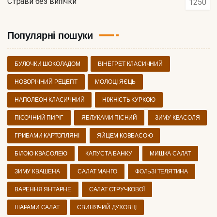
Страви без випічки
1250
Популярні пошуки
БУЛОЧКИ ШОКОЛАДОМ
ВІНЕГРЕТ КЛАСИЧНИЙ
НОВОРІЧНИЙ РЕЦЕПТ
МОЛОЦІ ЯЄЦЬ
НАПОЛЕОН КЛАСИЧНИЙ
НІЖНІСТЬ КУРКОЮ
ПІСОЧНИЙ ПИРІГ
ЯБЛУКАМИ ПІСНИЙ
ЗИМУ КВАСОЛЯ
ГРИБАМИ КАРТОПЛЯНІ
ЯЙЦЕМ КОВБАСОЮ
БІЛОЮ КВАСОЛЕЮ
КАПУСТА БАНКУ
МИШКА САЛАТ
ЗИМУ КВАШЕНА
САЛАТ МАНГО
ФОЛЬЗІ ТЕЛЯТИНА
ВАРЕННЯ ЯНТАРНЕ
САЛАТ СТРУЧКОВОЇ
ШАРАМИ САЛАТ
СВИНЯЧИЙ ДУХОВЦІ