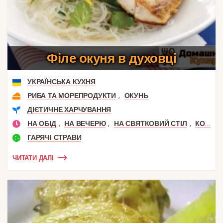
Філе окуня в духовці
УКРАЇНСЬКА КУХНЯ
,
РИБА ТА МОРЕПРОДУКТИ
ОКУНЬ
ДІЄТИЧНЕ ХАРЧУВАННЯ
,
,
,
НА ОБІД
НА ВЕЧЕРЮ
НА СВЯТКОВИЙ СТІЛ
КОРИСНИЙ ОБІД
ГАРЯЧІ СТРАВИ
ЧИТАТИ ДАЛІ