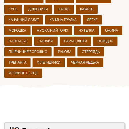
ГУСЬ
ДОЩОВИКИ
КАКАО
КАРАСЬ
КАЧАННИЙ САЛАТ
КАЧИНА ГРУДКА
ЛЕГКЕ
МОРОШКА
МУСКАТНИЙ ГОРІХ
НУТЕЛЛА
ОЖИНА
ПАНГАСІУС
ПАПАЙЯ
ПАРАСОЛЬКИ
ПОМІДОР
ПШЕНИЧНЕ БОРОШНО
РУКОЛА
СТЕРЛЯДЬ
ТРЕПАНГА
ФІЛЕ ІНДИЧКИ
ЧЕРНАЯ РЕДЬКА
ЯЛОВИЧЕ СЕРЦЕ