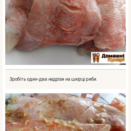
Зробіть один-два надрізи на шкірці риби.