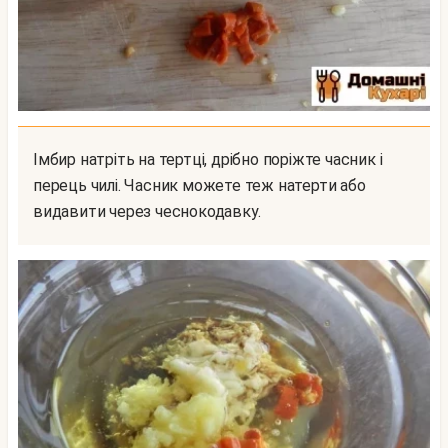
Імбир натріть на тертці, дрібно поріжте часник і
перець чилі. Часник можете теж натерти або
видавити через чеснокодавку.