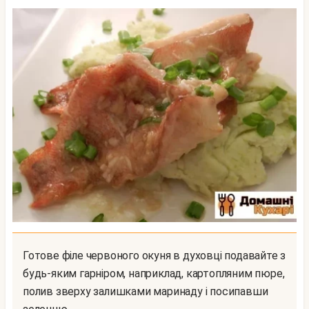
Готове філе червоного окуня в духовці подавайте з
будь-яким гарніром, наприклад, картопляним пюре,
полив зверху залишками маринаду і посипавши