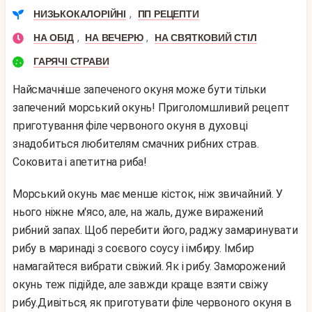
,
НИЗЬКОКАЛОРІЙНІ
ПП РЕЦЕПТИ
,
,
НА ОБІД
НА ВЕЧЕРЮ
НА СВЯТКОВИЙ СТІЛ
ГАРЯЧІ СТРАВИ
Найсмачніше запеченого окуня може бути тільки
запечений морський окунь! Приголомшливий рецепт
приготування філе червоного окуня в духовці
знадобиться любителям смачних рибних страв.
Соковита і апетитна риба!
Морський окунь має менше кісток, ніж звичайний. У
нього ніжне м'ясо, але, на жаль, дуже виражений
рибний запах. Щоб перебити його, раджу замаринувати
рибу в маринаді з соєвого соусу і імбиру. Імбир
намагайтеся вибрати свіжий. Як і рибу. Заморожений
окунь теж підійде, але завжди краще взяти свіжу
рибу.
Дивіться, як приготувати філе червоного окуня в