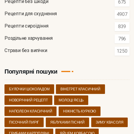
Рецепти без шкоди
675
Рецепти для схуднення
4907
Рецепти сироїдіння
839
Роздільне харчування
796
Страви без випічки
1250
Популярні пошуки
БУЛОЧКИ ШОКОЛАДОМ
ВІНЕГРЕТ КЛАСИЧНИЙ
НОВОРІЧНИЙ РЕЦЕПТ
МОЛОЦІ ЯЄЦЬ
НАПОЛЕОН КЛАСИЧНИЙ
НІЖНІСТЬ КУРКОЮ
ПІСОЧНИЙ ПИРІГ
ЯБЛУКАМИ ПІСНИЙ
ЗИМУ КВАСОЛЯ
ГРИБАМИ КАРТОПЛЯНІ
ЯЙЦЕМ КОВБАСОЮ