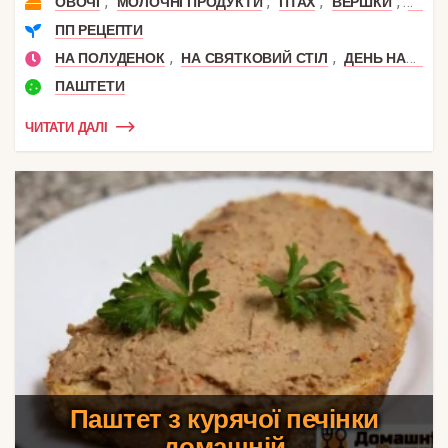
,
,
,
,
ОВОЧІ
МОЛОЧНІ ПРОДУКТИ
ПТАХ
ВЕРШКИ
КУРК
ПП РЕЦЕПТИ
,
,
НА ПОЛУДЕНОК
НА СВЯТКОВИЙ СТІЛ
ДЕНЬ НАРОДЖЕННЯ
ПАШТЕТИ
ЧИТАТИ ДАЛІ
Паштет з курячої печінки
домашній