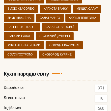
БІЛОЮ КВАСОЛЕЮ
КАПУСТА БАНКУ
МИШКА САЛАТ
ЗИМУ КВАШЕНА
САЛАТ МАНГО
ФОЛЬЗІ ТЕЛЯТИНА
ВАРЕННЯ ЯНТАРНЕ
САЛАТ СТРУЧКОВОЇ
ШАРАМИ САЛАТ
СВИНЯЧИЙ ДУХОВЦІ
КУРКА АПЕЛЬСИНАМИ
СОЛОДКА КАРТОПЛЯ
СОУСІ ГОСТРОМУ
СКОВОРОДІ КУРЯЧЕ
Кухні народів світу
Єврейська
371
Єгипетська
16
Індійська
560