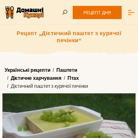
РЕЦЕПТ ДНЯ
Рецепт „Дієтичний паштет з курячої
печінки“
Українські рецепти
Паштети
Дієтичне харчування
Птах
Дієтичний паштет з курячої печінки