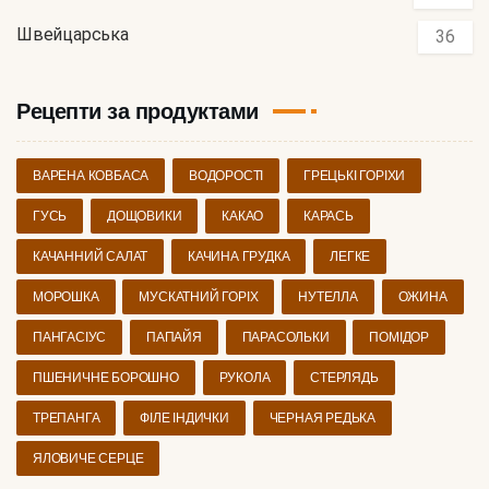
Швейцарська
36
Рецепти за продуктами
ВАРЕНА КОВБАСА
ВОДОРОСТІ
ГРЕЦЬКІ ГОРІХИ
ГУСЬ
ДОЩОВИКИ
КАКАО
КАРАСЬ
КАЧАННИЙ САЛАТ
КАЧИНА ГРУДКА
ЛЕГКЕ
МОРОШКА
МУСКАТНИЙ ГОРІХ
НУТЕЛЛА
ОЖИНА
ПАНГАСІУС
ПАПАЙЯ
ПАРАСОЛЬКИ
ПОМІДОР
ПШЕНИЧНЕ БОРОШНО
РУКОЛА
СТЕРЛЯДЬ
ТРЕПАНГА
ФІЛЕ ІНДИЧКИ
ЧЕРНАЯ РЕДЬКА
ЯЛОВИЧЕ СЕРЦЕ