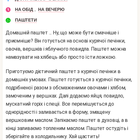
,
НА ОБІД
НА ВЕЧЕРЮ
ПАШТЕТИ
Домашній паштет ... Ну, що може бути смачніше і
приємніше? Він готується на основі курячої печінки,
овочів, вершків і яблучного повидла. Паштет можна
намазувати на хлібець або просто їсти ложкою.
Приготуємо дієтичний паштет з курячої печінки в
домашніх умовах. Паштет готується з курячої печінки,
подрібненої разом з обсмаженими овочами і хлібом,
замоченим у вершках. Далі додаємо яйця, повидло,
мускатний горіх і спеції. Все перемішується до
однорідності і заливається в форму, змащену
вершковим маслом. Запікаємо паштет в духовці, а в
кінці заливаємо топленим маслом. Паштет остудіть і
зберігайте в холодильнику. Хай щастить!