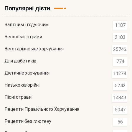
Популярні дієти
Вагітним і годуючим
1187
Веганські страви
2103
Вегетаріанське харчування
25746
Для діабетиків
774
Дієтичне харчування
11274
Низькокалорійні
5242
Пісні страви
14849
Рецепти Правильного Харчування
5047
Рецепти без глютену
56