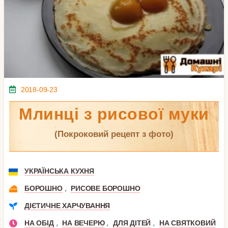
2018-09-23
Млинці з рисової муки
(покроковий рецепт з фото)
УКРАЇНСЬКА КУХНЯ
,
БОРОШНО
РИСОВЕ БОРОШНО
ДІЄТИЧНЕ ХАРЧУВАННЯ
,
,
,
НА ОБІД
НА ВЕЧЕРЮ
ДЛЯ ДІТЕЙ
НА СВЯТКОВИЙ