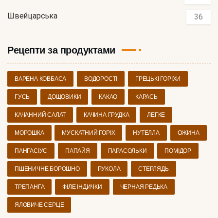
Швейцарська
36
Рецепти за продуктами
ВАРЕНА КОВБАСА
ВОДОРОСТІ
ГРЕЦЬКІ ГОРІХИ
ГУСЬ
ДОЩОВИКИ
КАКАО
КАРАСЬ
КАЧАННИЙ САЛАТ
КАЧИНА ГРУДКА
ЛЕГКЕ
МОРОШКА
МУСКАТНИЙ ГОРІХ
НУТЕЛЛА
ОЖИНА
ПАНГАСІУС
ПАПАЙЯ
ПАРАСОЛЬКИ
ПОМІДОР
ПШЕНИЧНЕ БОРОШНО
РУКОЛА
СТЕРЛЯДЬ
ТРЕПАНГА
ФІЛЕ ІНДИЧКИ
ЧЕРНАЯ РЕДЬКА
ЯЛОВИЧЕ СЕРЦЕ