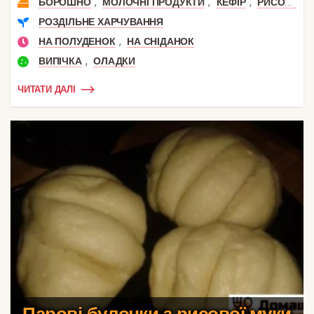
,
,
,
БОРОШНО
МОЛОЧНІ ПРОДУКТИ
КЕФІР
РИСОВЕ БОРОШНО
РОЗДІЛЬНЕ ХАРЧУВАННЯ
,
НА ПОЛУДЕНОК
НА СНІДАНОК
,
ВИПІЧКА
ОЛАДКИ
ЧИТАТИ ДАЛІ
Парові булочки з рисової муки