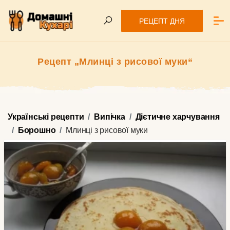
РЕЦЕПТ ДНЯ
Рецепт „Млинці з рисової муки“
Українські рецепти
Випічка
Дієтичне харчування
Борошно
Млинці з рисової муки