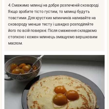
4. Смажимо млинці на добре розпеченій сковороді.
Якщо зробите тісто густим, то млинці будуть
товстими. Для хрустких млинчиків наливайте на
сковороду менше тесту і швидко розподіляйте
його по всій поверхні. Після смаження складаємо
стопкою і кожен млинець змащуємо вершковим
маслом.