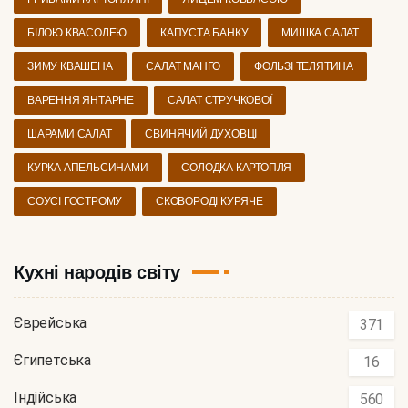
БІЛОЮ КВАСОЛЕЮ
КАПУСТА БАНКУ
МИШКА САЛАТ
ЗИМУ КВАШЕНА
САЛАТ МАНГО
ФОЛЬЗІ ТЕЛЯТИНА
ВАРЕННЯ ЯНТАРНЕ
САЛАТ СТРУЧКОВОЇ
ШАРАМИ САЛАТ
СВИНЯЧИЙ ДУХОВЦІ
КУРКА АПЕЛЬСИНАМИ
СОЛОДКА КАРТОПЛЯ
СОУСІ ГОСТРОМУ
СКОВОРОДІ КУРЯЧЕ
Кухні народів світу
Єврейська
371
Єгипетська
16
Індійська
560