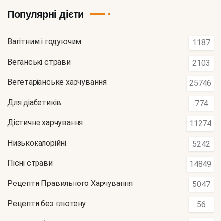
Популярні дієти
Вагітним і годуючим
1187
Веганські страви
2103
Вегетаріанське харчування
25746
Для діабетиків
774
Дієтичне харчування
11274
Низькокалорійні
5242
Пісні страви
14849
Рецепти Правильного Харчування
5047
Рецепти без глютену
56