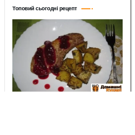
Топовий сьогодні рецепт
Антрекот в духовці у фользі