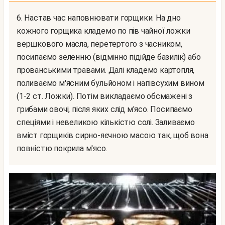
6. Настав час наповнювати горщики. На дно
кожного горщика кладемо по пів чайної ложки
вершкового масла, перетертого з часником,
посипаємо зеленню (відмінно підійде базилік) або
прованськими травами. Далі кладемо картопля,
поливаємо м'ясним бульйоном і напівсухим вином
(1-2 ст. Ложки). Потім викладаємо обсмажені з
грибами овочі, після яких слід м'ясо. Посипаємо
спеціями і невеликою кількістю солі. Заливаємо
вміст горщиків сирно-яєчною масою так, щоб вона
повністю покрила м'ясо.