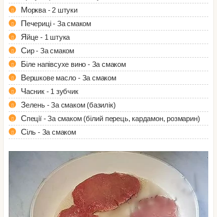
Морква - 2 штуки
Печериці - За смаком
Яйце - 1 штука
Сир - За смаком
Біле напівсухе вино - За смаком
Вершкове масло - За смаком
Часник - 1 зубчик
Зелень - За смаком (базилік)
Спеції - За смаком (білий перець, кардамон, розмарин)
Сіль - За смаком