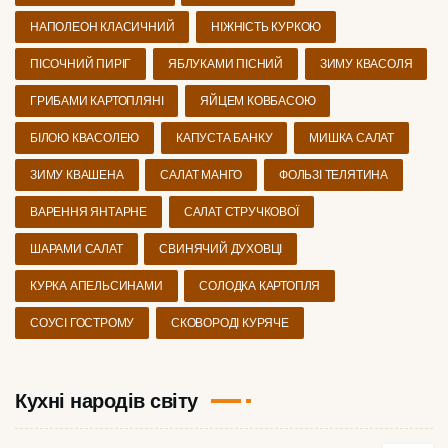
НАПОЛЕОН КЛАСИЧНИЙ
НІЖНІСТЬ КУРКОЮ
ПІСОЧНИЙ ПИРІГ
ЯБЛУКАМИ ПІСНИЙ
ЗИМУ КВАСОЛЯ
ГРИБАМИ КАРТОПЛЯНІ
ЯЙЦЕМ КОВБАСОЮ
БІЛОЮ КВАСОЛЕЮ
КАПУСТА БАНКУ
МИШКА САЛАТ
ЗИМУ КВАШЕНА
САЛАТ МАНГО
ФОЛЬЗІ ТЕЛЯТИНА
ВАРЕННЯ ЯНТАРНЕ
САЛАТ СТРУЧКОВОЇ
ШАРАМИ САЛАТ
СВИНЯЧИЙ ДУХОВЦІ
КУРКА АПЕЛЬСИНАМИ
СОЛОДКА КАРТОПЛЯ
СОУСІ ГОСТРОМУ
СКОВОРОДІ КУРЯЧЕ
Кухні народів світу