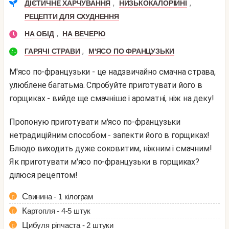
,
,
ДІЄТИЧНЕ ХАРЧУВАННЯ
НИЗЬКОКАЛОРІЙНІ
РЕЦЕПТИ ДЛЯ СХУДНЕННЯ
,
НА ОБІД
НА ВЕЧЕРЮ
,
ГАРЯЧІ СТРАВИ
М'ЯСО ПО ФРАНЦУЗЬКИ
М'ясо по-французьки - це надзвичайно смачна страва,
улюблене багатьма. Спробуйте приготувати його в
горщиках - вийде ще смачніше і ароматні, ніж на деку!
Пропоную приготувати м'ясо по-французьки
нетрадиційним способом - запекти його в горщиках!
Блюдо виходить дуже соковитим, ніжним і смачним!
Як приготувати м'ясо по-французьки в горщиках?
ділюся рецептом!
Свинина - 1 кілограм
Картопля - 4-5 штук
Цибуля ріпчаста - 2 штуки