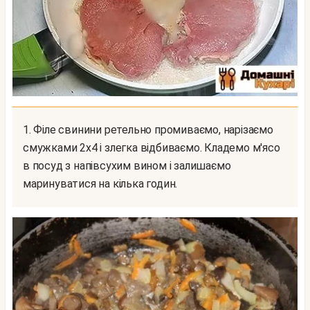
1. Філе свинини ретельно промиваємо, нарізаємо
смужками 2х4 і злегка відбиваємо. Кладемо м'ясо
в посуд з напівсухим вином і залишаємо
маринуватися на кілька годин.