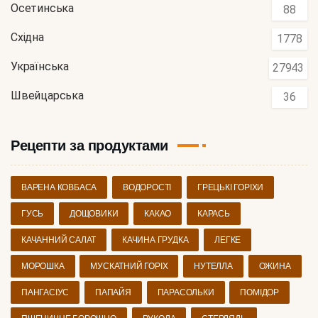
Осетинська
88
Східна
1778
Українська
27943
Швейцарська
36
Рецепти за продуктами
ВАРЕНА КОВБАСА
ВОДОРОСТІ
ГРЕЦЬКІ ГОРІХИ
ГУСЬ
ДОЩОВИКИ
КАКАО
КАРАСЬ
КАЧАННИЙ САЛАТ
КАЧИНА ГРУДКА
ЛЕГКЕ
МОРОШКА
МУСКАТНИЙ ГОРІХ
НУТЕЛЛА
ОЖИНА
ПАНГАСІУС
ПАПАЙЯ
ПАРАСОЛЬКИ
ПОМІДОР