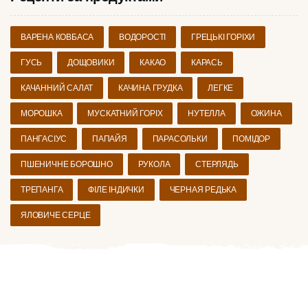
ВАРЕНА КОВБАСА
ВОДОРОСТІ
ГРЕЦЬКІ ГОРІХИ
ГУСЬ
ДОЩОВИКИ
КАКАО
КАРАСЬ
КАЧАННИЙ САЛАТ
КАЧИНА ГРУДКА
ЛЕГКЕ
МОРОШКА
МУСКАТНИЙ ГОРІХ
НУТЕЛЛА
ОЖИНА
ПАНГАСІУС
ПАПАЙЯ
ПАРАСОЛЬКИ
ПОМІДОР
ПШЕНИЧНЕ БОРОШНО
РУКОЛА
СТЕРЛЯДЬ
ТРЕПАНГА
ФІЛЕ ІНДИЧКИ
ЧЕРНАЯ РЕДЬКА
ЯЛОВИЧЕ СЕРЦЕ