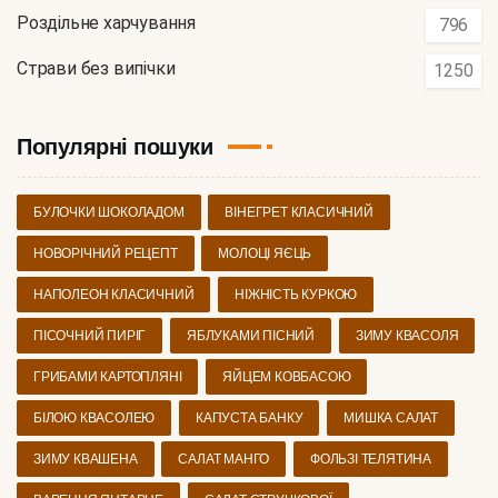
Роздільне харчування
796
Страви без випічки
1250
Популярні пошуки
БУЛОЧКИ ШОКОЛАДОМ
ВІНЕГРЕТ КЛАСИЧНИЙ
НОВОРІЧНИЙ РЕЦЕПТ
МОЛОЦІ ЯЄЦЬ
НАПОЛЕОН КЛАСИЧНИЙ
НІЖНІСТЬ КУРКОЮ
ПІСОЧНИЙ ПИРІГ
ЯБЛУКАМИ ПІСНИЙ
ЗИМУ КВАСОЛЯ
ГРИБАМИ КАРТОПЛЯНІ
ЯЙЦЕМ КОВБАСОЮ
БІЛОЮ КВАСОЛЕЮ
КАПУСТА БАНКУ
МИШКА САЛАТ
ЗИМУ КВАШЕНА
САЛАТ МАНГО
ФОЛЬЗІ ТЕЛЯТИНА