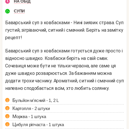
НА ОБІД
СУПИ
Баварський суп з ковбасками - Нині зиязик страва. Суп
густий, зігріваючий, ситний і смачний. Беріть на замітку
рецепт!
Баварський суп з ковбасками готується дуже просто і
відносно швидко. Ковбаски беріть на свій смак.
Сочевиця може бути не тільки червона, але саме ця
дуже швидко розварюється. За бажанням можна
додати трохи часнику. Ароматний, ситний і смачний суп
напевно сподобається всім, хто любить солянку.
Бульйон м'ясний - 1, 2 L
Картопля - 2 штуки
Морква - 1 штука
Цибуля ріпчаста - 1 штука