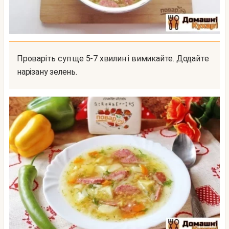
Проваріть суп ще 5-7 хвилин і вимикайте. Додайте
нарізану зелень.