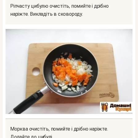
Ріпчасту цибулю очистіть, помийте і дрібно
наріжте. Викладіть в сковороду.
Морква очистіть, помийте і дрібно наріжте.
Додайте до цибулі.