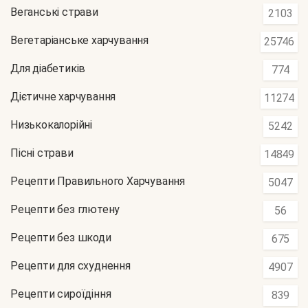
Веганські страви
2103
Вегетаріанське харчування
25746
Для діабетиків
774
Дієтичне харчування
11274
Низькокалорійні
5242
Пісні страви
14849
Рецепти Правильного Харчування
5047
Рецепти без глютену
56
Рецепти без шкоди
675
Рецепти для схуднення
4907
Рецепти сироїдіння
839