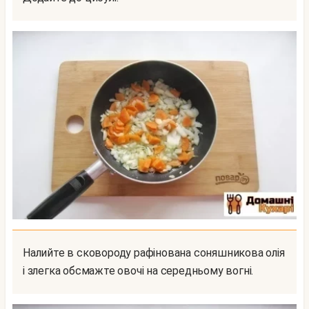
Налийте в сковороду рафінована соняшникова олія
і злегка обсмажте овочі на середньому вогні.