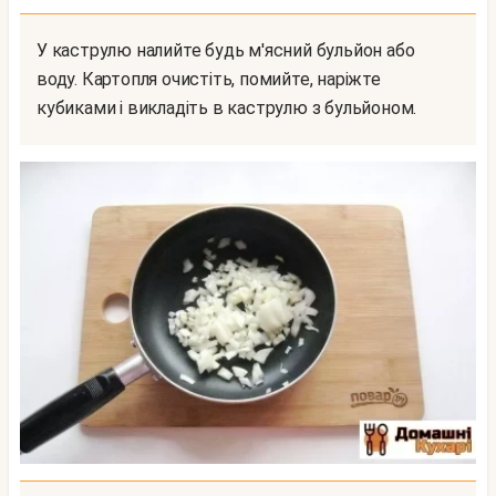
У каструлю налийте будь м'ясний бульйон або
воду. Картопля очистіть, помийте, наріжте
кубиками і викладіть в каструлю з бульйоном.