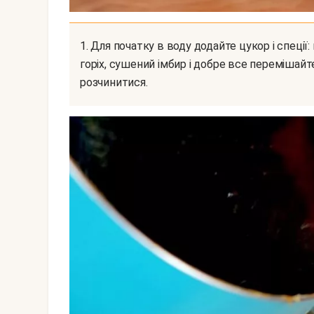
1. Для початку в воду додайте цукор і спеції: мелену корицю, мелену гвоздику, мускатний
горіх, сушений імбир і добре все перемішайте
розчинитися.