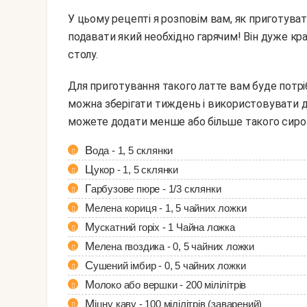
У цьому рецепті я розповім вам, як приготуват
подавати який необхідно гарячим! Він дуже к
столу.
Для приготування такого латте вам буде потрібно спочатку приготувати гарбузовий сироп, який
можна зберігати тиждень і використовувати дл
можете додати менше або більше такого сироп
Вода - 1, 5 склянки
Цукор - 1, 5 склянки
Гарбузове пюре - 1/3 склянки
Мелена кориця - 1, 5 чайних ложки
Мускатний горіх - 1 Чайна ложка
Мелена гвоздика - 0, 5 чайних ложки
Сушений імбир - 0, 5 чайних ложки
Молоко або вершки - 200 мілілітрів
Міцну каву - 100 мілілітрів (заварений)