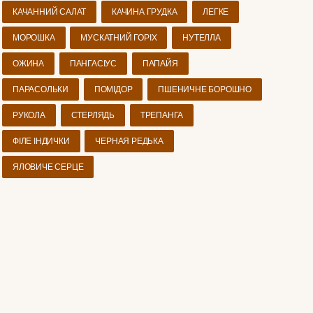
КАЧАННИЙ САЛАТ
КАЧИНА ГРУДКА
ЛЕГКЕ
МОРОШКА
МУСКАТНИЙ ГОРІХ
НУТЕЛЛА
ОЖИНА
ПАНГАСІУС
ПАПАЙЯ
ПАРАСОЛЬКИ
ПОМІДОР
ПШЕНИЧНЕ БОРОШНО
РУКОЛА
СТЕРЛЯДЬ
ТРЕПАНГА
ФІЛЕ ІНДИЧКИ
ЧЕРНАЯ РЕДЬКА
ЯЛОВИЧЕ СЕРЦЕ