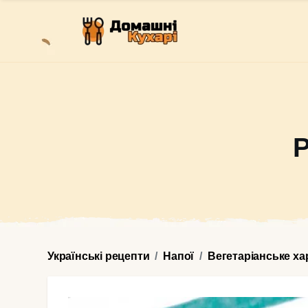
Р
Українські рецепти
Напої
Вегетаріанське х