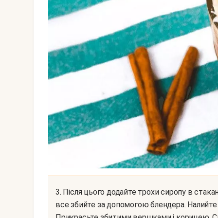
3. Після цього додайте трохи сиропу в стакан, потім додайте гаряче молоко або вершки і добре
все збийте за допомогою блендера. Налийте 
Прикрасьте збитими вершками і корицею. С