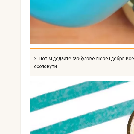
2. Потім додайте гарбузове пюре і добре все перемішайте. Процідіть сироп і дайте йому
охолонути.