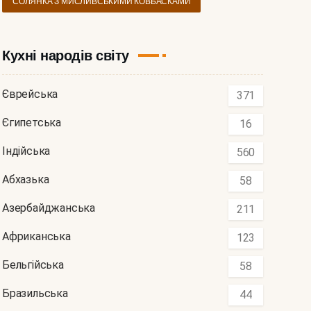
СОЛЯНКА З МИСЛИВСЬКИМИ КОВБАСКАМИ
Кухні народів світу
Єврейська
371
Єгипетська
16
Індійська
560
Абхазька
58
Азербайджанська
211
Африканська
123
Бельгійська
58
Бразильська
44