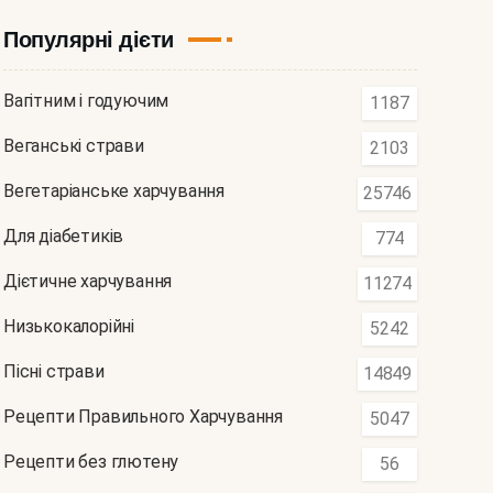
Популярні дієти
Вагітним і годуючим
1187
Веганські страви
2103
Вегетаріанське харчування
25746
Для діабетиків
774
Дієтичне харчування
11274
Низькокалорійні
5242
Пісні страви
14849
Рецепти Правильного Харчування
5047
Рецепти без глютену
56