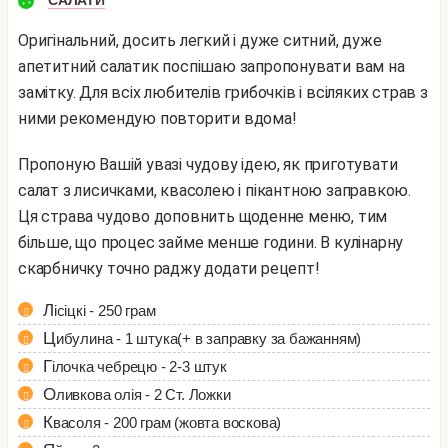
САЛАТИ
Оригінальний, досить легкий і дуже ситний, дуже
апетитний салатик поспішаю запропонувати вам на
замітку. Для всіх любителів грибочків і всіляких страв з
ними рекомендую повторити вдома!
Пропоную Вашій увазі чудову ідею, як приготувати
салат з лисичками, квасолею і пікантною заправкою.
Ця страва чудово доповнить щоденне меню, тим
більше, що процес займе менше години. В кулінарну
скарбничку точно раджу додати рецепт!
Лісіцкі - 250 грам
Цибулина - 1 штука(+ в заправку за бажанням)
Гілочка чебрецю - 2-3 штук
Оливкова олія - 2 Ст. Ложки
Квасоля - 200 грам (жовта воскова)