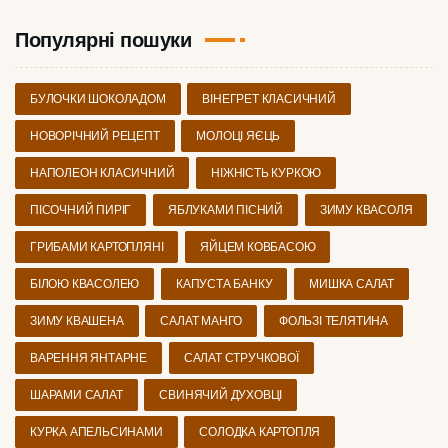
Популярні пошуки
БУЛОЧКИ ШОКОЛАДОМ
ВІНЕГРЕТ КЛАСИЧНИЙ
НОВОРІЧНИЙ РЕЦЕПТ
МОЛОЦІ ЯЄЦЬ
НАПОЛЕОН КЛАСИЧНИЙ
НІЖНІСТЬ КУРКОЮ
ПІСОЧНИЙ ПИРІГ
ЯБЛУКАМИ ПІСНИЙ
ЗИМУ КВАСОЛЯ
ГРИБАМИ КАРТОПЛЯНІ
ЯЙЦЕМ КОВБАСОЮ
БІЛОЮ КВАСОЛЕЮ
КАПУСТА БАНКУ
МИШКА САЛАТ
ЗИМУ КВАШЕНА
САЛАТ МАНГО
ФОЛЬЗІ ТЕЛЯТИНА
ВАРЕННЯ ЯНТАРНЕ
САЛАТ СТРУЧКОВОЇ
ШАРАМИ САЛАТ
СВИНЯЧИЙ ДУХОВЦІ
КУРКА АПЕЛЬСИНАМИ
СОЛОДКА КАРТОПЛЯ