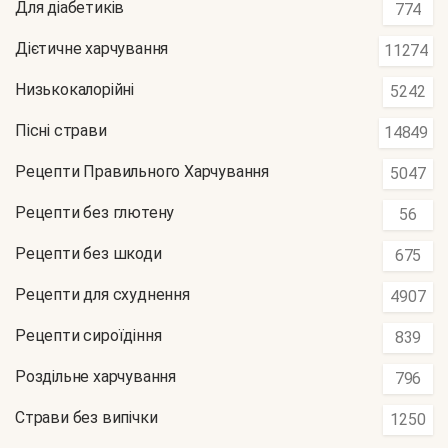
Для діабетиків
774
Дієтичне харчування
11274
Низькокалорійні
5242
Пісні страви
14849
Рецепти Правильного Харчування
5047
Рецепти без глютену
56
Рецепти без шкоди
675
Рецепти для схуднення
4907
Рецепти сироїдіння
839
Роздільне харчування
796
Страви без випічки
1250