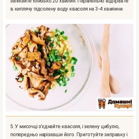
запікайте близько 20 хвилин. Паралельно відправте
в киплячу підсолену воду квасоля на 3-4 хвилини.
5. У мисочці з'єднайте квасоля, і зелену цибулю,
попередньо нарізавши його. Приготуйте заправку і