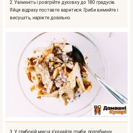
2. Увімкніть і розігрійте духовку до 180 градусів.
Яйця відразу поставте варитися. Гриби вимийте і
висушіть, наріжте довільно.
3. У глибокій мисці з'єднайте гриби, подрібнену