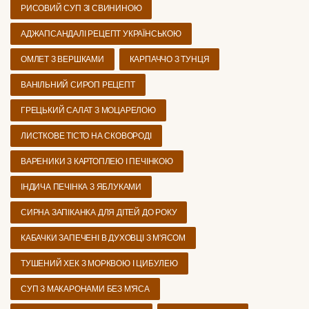
РИСОВИЙ СУП ЗІ СВИНИНОЮ
АДЖАПСАНДАЛІ РЕЦЕПТ УКРАЇНСЬКОЮ
ОМЛЕТ З ВЕРШКАМИ
КАРПАЧЧО З ТУНЦЯ
ВАНІЛЬНИЙ СИРОП РЕЦЕПТ
ГРЕЦЬКИЙ САЛАТ З МОЦАРЕЛОЮ
ЛИСТКОВЕ ТІСТО НА СКОВОРОДІ
ВАРЕНИКИ З КАРТОПЛЕЮ І ПЕЧІНКОЮ
ІНДИЧА ПЕЧІНКА З ЯБЛУКАМИ
СИРНА ЗАПІКАНКА ДЛЯ ДІТЕЙ ДО РОКУ
КАБАЧКИ ЗАПЕЧЕНІ В ДУХОВЦІ З М'ЯСОМ
ТУШЕНИЙ ХЕК З МОРКВОЮ І ЦИБУЛЕЮ
СУП З МАКАРОНАМИ БЕЗ М'ЯСА