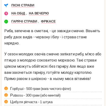
ПІСНІ СТРАВИ
,
НА ОБІД
НА ВЕЧЕРЮ
,
ГАРЯЧІ СТРАВИ
ФРІКАСЕ
Риба, запечена в сметані, - це завжди смачно. Візьміть
рибу двох видів - червону і білу - і страва стане
нарядно.
У сезон молодих овочів смачно запікати рибу, м'ясо або
птицю з молодою соковитою морквою. Такі страви
цілком можуть обійтися і без гарніру. Але якщо вже
вам захочеться гарніру, готуйте молоду картоплю.
Прямо разом з шкіркою - в ньому маса вітамінів!
Горбуші - 500 грам (вага чистого філе)
Putassu - 300 грам (або минтай)
Цибуля ріпчаста - 1 штука