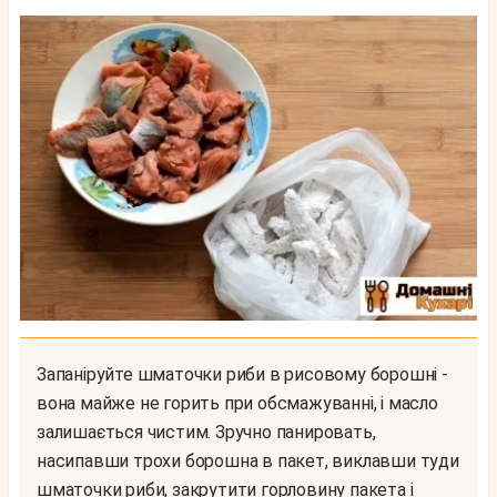
Запаніруйте шматочки риби в рисовому борошні -
вона майже не горить при обсмажуванні, і масло
залишається чистим. Зручно панировать,
насипавши трохи борошна в пакет, виклавши туди
шматочки риби, закрутити горловину пакета і