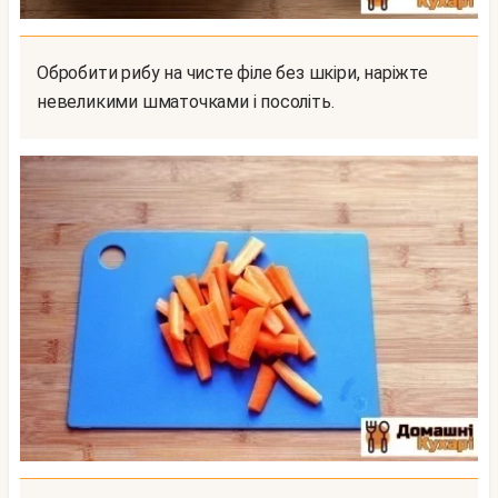
Обробити рибу на чисте філе без шкіри, наріжте
невеликими шматочками і посоліть.