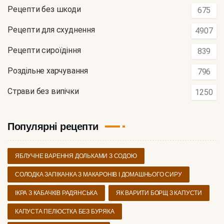
Рецепти без шкоди
675
Рецепти для схуднення
4907
Рецепти сироїдіння
839
Роздільне харчування
796
Страви без випічки
1250
Популярні рецепти
ЯБЛУЧНЕ ВАРЕННЯ ДОЛЬКАМИ З СОДОЮ
СОЛОДКА ЗАПІКАНКА З МАКАРОНІВ І ДОМАШНЬОГО СИРУ
ІКРА З КАБАЧКІВ РАДЯНСЬКА
ЯК ВАРИТИ БОРЩ З КАПУСТИ
КАПУСТА ПЕЛЮСТКА БЕЗ БУРЯКА