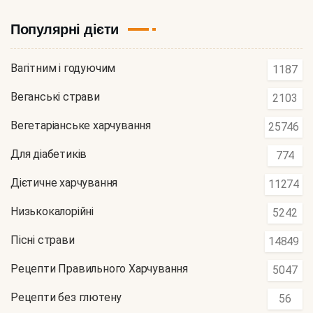
Популярні дієти
Вагітним і годуючим
1187
Веганські страви
2103
Вегетаріанське харчування
25746
Для діабетиків
774
Дієтичне харчування
11274
Низькокалорійні
5242
Пісні страви
14849
Рецепти Правильного Харчування
5047
Рецепти без глютену
56