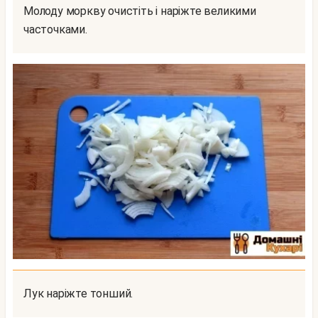
Молоду моркву очистіть і наріжте великими
часточками.
Лук наріжте тонший.