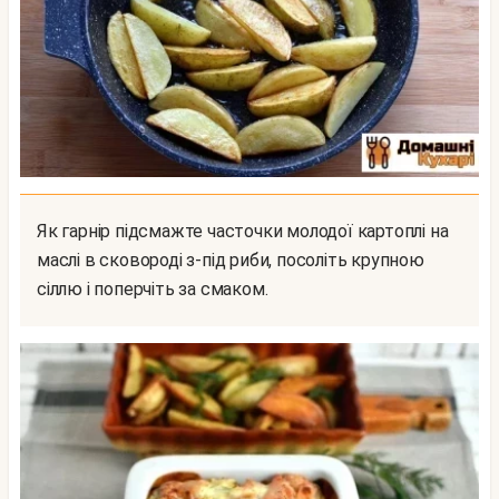
Як гарнір підсмажте часточки молодої картоплі на
маслі в сковороді з-під риби, посоліть крупною
сіллю і поперчіть за смаком.