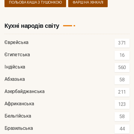
ПОЛЬОВА КАША З ТУШОНКОЮ
ФАРШ НА ХІНКАЛІ
Кухні народів світу
Єврейська
371
Єгипетська
16
Індійська
560
Абхазька
58
Азербайджанська
211
Африканська
123
Бельгійська
58
Бразильська
44