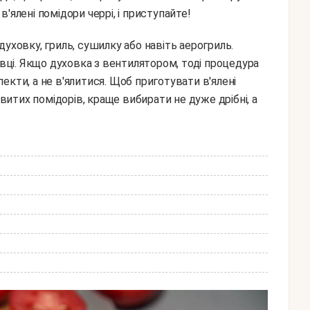
'ялені помідори черрі, і приступайте!
овці. Якщо духовка з вентилятором, тоді процедура
кти, а не в'ялитися. Щоб приготувати в'ялені
овитих помідорів, краще вибирати не дуже дрібні, а