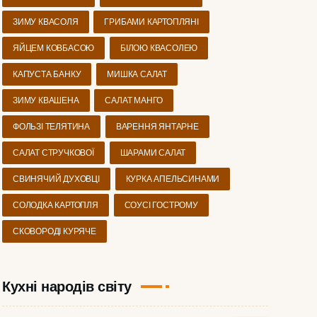
ЗИМУ КВАСОЛЯ
ГРИБАМИ КАРТОПЛЯНІ
ЯЙЦЕМ КОВБАСОЮ
БІЛОЮ КВАСОЛЕЮ
КАПУСТА БАНКУ
МИШКА САЛАТ
ЗИМУ КВАШЕНА
САЛАТ МАНГО
ФОЛЬЗІ ТЕЛЯТИНА
ВАРЕННЯ ЯНТАРНЕ
САЛАТ СТРУЧКОВОЇ
ШАРАМИ САЛАТ
СВИНЯЧИЙ ДУХОВЦІ
КУРКА АПЕЛЬСИНАМИ
СОЛОДКА КАРТОПЛЯ
СОУСІ ГОСТРОМУ
СКОВОРОДІ КУРЯЧЕ
Кухні народів світу