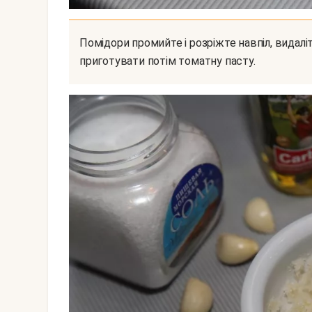
Помідори промийте і розріжте навпіл, видаліть серцевину з насінням. З насіння можете
приготувати потім томатну пасту.