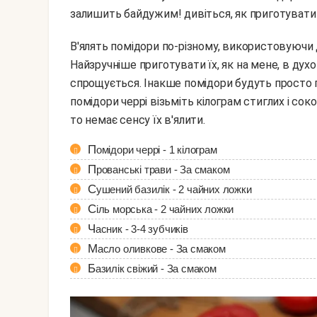
залишить байдужим! дивіться, як приготувати в
В'ялять помідори по-різному, використовуючи духовку, гриль, сушилку або навіть аерогриль.
Найзручніше приготувати їх, як на мене, в дух
спрощується. Інакше помідори будуть просто пе
помідори черрі візьміть кілограм стиглих і сок
то немає сенсу їх в'ялити.
Помідори черрі - 1 кілограм
Прованські трави - За смаком
Сушений базилік - 2 чайних ложки
Сіль морська - 2 чайних ложки
Часник - 3-4 зубчиків
Масло оливкове - За смаком
Базилік свіжий - За смаком