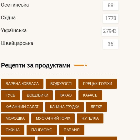
Осетинська
88
Східна
1778
Українська
27943
Швейцарська
36
Рецепти за продуктами
ВАРЕНА КОВБАСА
ВОДОРОСТІ
ГРЕЦЬКІ ГОРІХИ
ГУСЬ
ДОЩОВИКИ
КАКАО
КАРАСЬ
КАЧАННИЙ САЛАТ
КАЧИНА ГРУДКА
ЛЕГКЕ
МОРОШКА
МУСКАТНИЙ ГОРІХ
НУТЕЛЛА
ОЖИНА
ПАНГАСІУС
ПАПАЙЯ