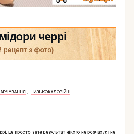
омідори черрі
й рецепт з фото)
,
ХАРЧУВАННЯ
НИЗЬКОКАЛОРІЙНІ
ррі, це просто, зате результат нікого не розчарує і не