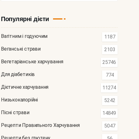
Популярні дієти
Вагітним і годуючим
1187
Веганські страви
2103
Вегетаріанське харчування
25746
Для діабетиків
774
Дієтичне харчування
11274
Низькокалорійні
5242
Пісні страви
14849
Рецепти Правильного Харчування
5047
Рецепти без глютену
56