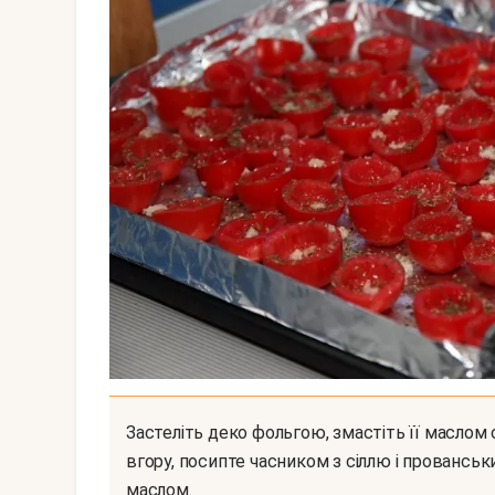
Застеліть деко фольгою, змастіть її маслом оливковою злегка. Викладіть помідори розрізами
вгору, посипте часником з сіллю і провансь
маслом.