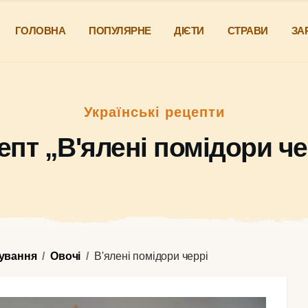
ГОЛОВНА
ПОПУЛЯРНЕ
ДІЄТИ
СТРАВИ
ЗА
Українські рецепти
епт „В'ялені помідори че
чування
Овочі
В'ялені помідори черрі