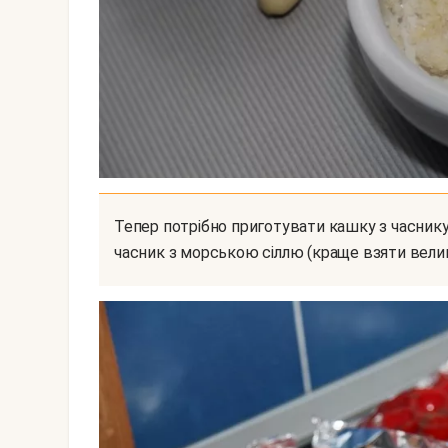
Тепер потрібно приготувати кашку з часнику. Для цього найзручніше взяти ступку і подрібнити
часник з морською сіллю (краще взяти велику