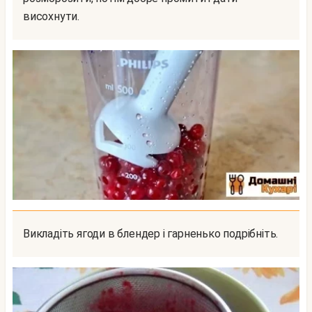
висохнути.
Викладіть ягоди в блендер і гарненько подрібніть.