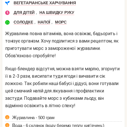
ВЕГЕТАРІАНСЬКЕ ХАРЧУВАННЯ
,
ДЛЯ ДІТЕЙ
НА ШВИДКУ РУКУ
,
,
СОЛОДКЕ
НАПОЇ
МОРС
Журавлина повна вітамінів, вона освіжає, бадьорить і
тонізує організм. Хочу поділитися з вами рецептом, як
приготувати морс з замороженої журавлини.
Обов'язково спробуйте!
Якщо блендер відсутня, можна взяти марлю, згорнути
її в 2-3 рази, висипати туди ягоди і вичавити сік
ложкою. Так робили наші бабусі і дідусі, вони готували
цей смачний напій для лікування і профілактики
застуди. Подавайте морс з кубиками льоду, він
відмінно освіжить в літню спеку!
Журавлина - 500 грам
Вода - 6 склянок (воду беремо теплу кип'ячену.)