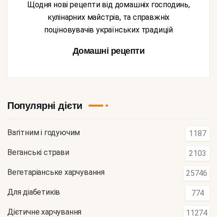
Щодня нові рецепти від домашніх господинь,
кулінарних майстрів, та справжніх
поціновувачів українських традицій
Домашні рецепти
Популярні дієти
Вагітним і годуючим
1187
Веганські страви
2103
Вегетаріанське харчування
25746
Для діабетиків
774
Дієтичне харчування
11274