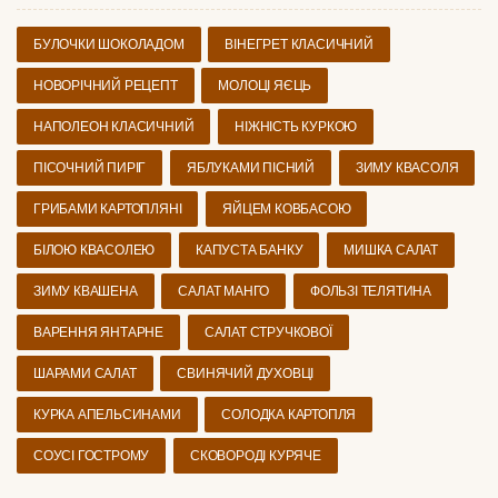
БУЛОЧКИ ШОКОЛАДОМ
ВІНЕГРЕТ КЛАСИЧНИЙ
НОВОРІЧНИЙ РЕЦЕПТ
МОЛОЦІ ЯЄЦЬ
НАПОЛЕОН КЛАСИЧНИЙ
НІЖНІСТЬ КУРКОЮ
ПІСОЧНИЙ ПИРІГ
ЯБЛУКАМИ ПІСНИЙ
ЗИМУ КВАСОЛЯ
ГРИБАМИ КАРТОПЛЯНІ
ЯЙЦЕМ КОВБАСОЮ
БІЛОЮ КВАСОЛЕЮ
КАПУСТА БАНКУ
МИШКА САЛАТ
ЗИМУ КВАШЕНА
САЛАТ МАНГО
ФОЛЬЗІ ТЕЛЯТИНА
ВАРЕННЯ ЯНТАРНЕ
САЛАТ СТРУЧКОВОЇ
ШАРАМИ САЛАТ
СВИНЯЧИЙ ДУХОВЦІ
КУРКА АПЕЛЬСИНАМИ
СОЛОДКА КАРТОПЛЯ
СОУСІ ГОСТРОМУ
СКОВОРОДІ КУРЯЧЕ