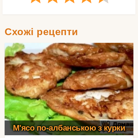
Схожі рецепти
М'ясо по-албанською з курки