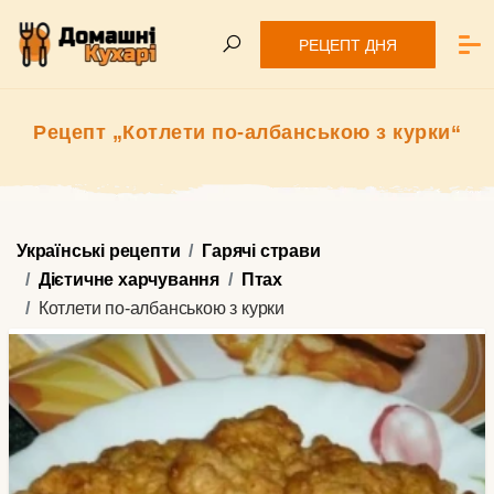
РЕЦЕПТ ДНЯ
Рецепт „Котлети по-албанською з курки“
Українські рецепти
Гарячі страви
Дієтичне харчування
Птах
Котлети по-албанською з курки