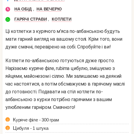
,
НА ОБІД
НА ВЕЧЕРЮ
,
ГАРЯЧІ СТРАВИ
КОТЛЕТИ
Ці котлетки з курячого м'яса по-албанською будуть
мати гарний вигляд на вашому столі. Крім того, вони
дуже смачні, перевірено на собі. Спробуйте і ви!
Котлети по-албанською готуються дуже просто.
Нарізаємо куряче філе, rubima цибулю, змішуємо з
яйцями, майонезом і сіллю. Ми залишаємо на деякий
час настоятися, а потім обсмажуємо в гарячому маслі
до готовності. Подавати на стіл котлети по-
албанською з курки потрібно гарячими з вашим
улюбленим гарніром. Смачного!
Куряче філе - 300 грам
Цибуля - 1 штука