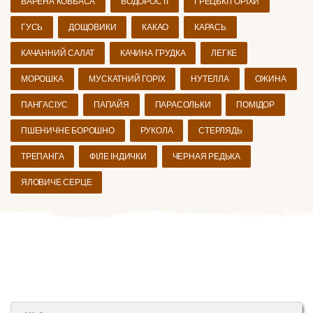
ВАРЕНА КОВБАСА
ВОДОРОСТІ
ГРЕЦЬКІ ГОРІХИ
ГУСЬ
ДОЩОВИКИ
КАКАО
КАРАСЬ
КАЧАННИЙ САЛАТ
КАЧИНА ГРУДКА
ЛЕГКЕ
МОРОШКА
МУСКАТНИЙ ГОРІХ
НУТЕЛЛА
ОЖИНА
ПАНГАСІУС
ПАПАЙЯ
ПАРАСОЛЬКИ
ПОМІДОР
ПШЕНИЧНЕ БОРОШНО
РУКОЛА
СТЕРЛЯДЬ
ТРЕПАНГА
ФІЛЕ ІНДИЧКИ
ЧЕРНАЯ РЕДЬКА
ЯЛОВИЧЕ СЕРЦЕ