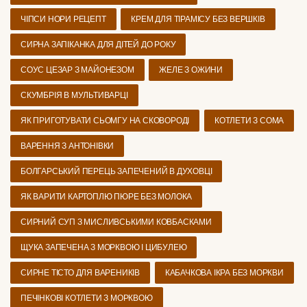
ЧІПСИ НОРИ РЕЦЕПТ
КРЕМ ДЛЯ ТІРАМІСУ БЕЗ ВЕРШКІВ
СИРНА ЗАПІКАНКА ДЛЯ ДІТЕЙ ДО РОКУ
СОУС ЦЕЗАР З МАЙОНЕЗОМ
ЖЕЛЕ З ОЖИНИ
СКУМБРІЯ В МУЛЬТИВАРЦІ
ЯК ПРИГОТУВАТИ СЬОМГУ НА СКОВОРОДІ
КОТЛЕТИ З СОМА
ВАРЕННЯ З АНТОНІВКИ
БОЛГАРСЬКИЙ ПЕРЕЦЬ ЗАПЕЧЕНИЙ В ДУХОВЦІ
ЯК ВАРИТИ КАРТОПЛЮ ПЮРЕ БЕЗ МОЛОКА
СИРНИЙ СУП З МИСЛИВСЬКИМИ КОВБАСКАМИ
ЩУКА ЗАПЕЧЕНА З МОРКВОЮ І ЦИБУЛЕЮ
СИРНЕ ТІСТО ДЛЯ ВАРЕНИКІВ
КАБАЧКОВА ІКРА БЕЗ МОРКВИ
ПЕЧІНКОВІ КОТЛЕТИ З МОРКВОЮ