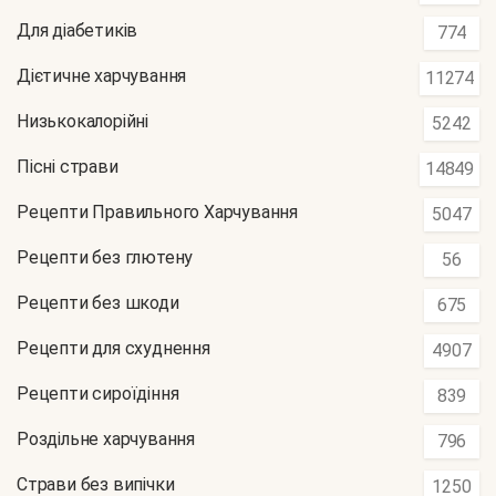
Для діабетиків
774
Дієтичне харчування
11274
Низькокалорійні
5242
Пісні страви
14849
Рецепти Правильного Харчування
5047
Рецепти без глютену
56
Рецепти без шкоди
675
Рецепти для схуднення
4907
Рецепти сироїдіння
839
Роздільне харчування
796
Страви без випічки
1250