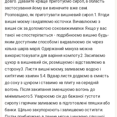
довго. Давайте краще приготуємо сироп, а область
застосування йому ви визначите вже самі.
Розповідаю, як приготувати вишневий сироп.
1. Ягоди
вишні моєму і видаляємо кісточки. Вичавлюємо з
вишні сік за допомогою соковижималки. Якщо у вас
такої не спостерігається - подрібнюємо вишню будь-
яким доступним способом і видавлюємо сік через
кілька шарів марлі. Одержаний макуха можна
використовувати для варіння компоту.
2. Засипаємо
цукор в вишневий сік, розмішуємо і відставляємо в
сторону.
3. Листя вишні моєму, заливаємо водою і
кип'ятимо хвилин 5.
4. Відвар листя додаємо в ємність
до соку з цукром і ставимо на плиту на середній
вогонь. Після закипання зменшуємо вогонь до
мінімального.
5. Уварюємо сік до бажаної густоти
сиропу і гарячим заливаємо в підготовлені пляшки або
банки. Щільно закупорюють і залишаємо остигати.
Потім прибираємо в темне місце і чекаємо слушної