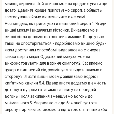
млинці, сирники. Цей список можна продовжувати ще
довго. Давайте краще приготуємо сироп, а область
застосування йому ви визначите вже самі.
Розповідаю, як приготувати вишневий сироп.
1. Ягоди
вишні моєму і видаляємо кісточки. Вичавлюємо з
вишні сік за допомогою соковижималки. Якщо у вас
такої не спостерігається - подрібнюємо вишню будь-
яким доступним способом і видавлюємо сік через
кілька шарів марлі. Одержаний макуха можна
використовувати для варіння компоту.
2. Засипаємо
цукор в вишневий сік, розмішуємо і відставляємо в
сторону.
3. Листя вишні моєму, заливаємо водою і
кип'ятимо хвилин 5.
4. Відвар листя додаємо в ємність
до соку з цукром і ставимо на плиту на середній
вогонь. Після закипання зменшуємо вогонь до
мінімального.
5. Уварюємо сік до бажаної густоти
сиропу і гарячим заливаємо в підготовлені пляшки або