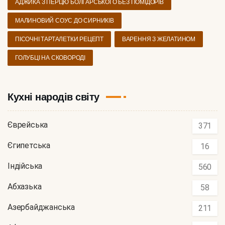
АДЖИКА З ПЕРЦЮ БОЛГАРСЬКОГО БЕЗ ПОМІДОРІВ
МАЛИНОВИЙ СОУС ДО СИРНИКІВ
ПІСОЧНІ ТАРТАЛЕТКИ РЕЦЕПТ
ВАРЕННЯ З ЖЕЛАТИНОМ
ГОЛУБЦІ НА СКОВОРОДІ
Кухні народів світу
Єврейська
371
Єгипетська
16
Індійська
560
Абхазька
58
Азербайджанська
211