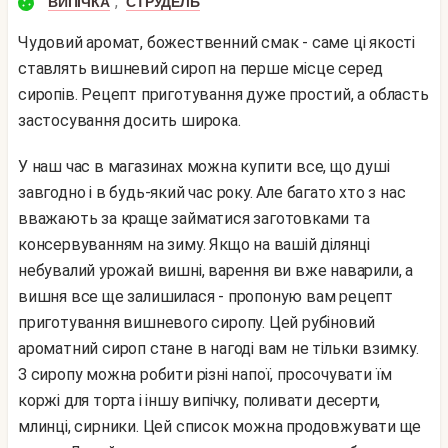
,
ВИПІЧКА
СТРУДЕЛЬ
Чудовий аромат, божественний смак - саме ці якості
ставлять вишневий сироп на перше місце серед
сиропів. Рецепт приготування дуже простий, а область
застосування досить широка.
У наш час в магазинах можна купити все, що душі
завгодно і в будь-який час року. Але багато хто з нас
вважають за краще займатися заготовками та
консервуванням на зиму. Якщо на вашій ділянці
небувалий урожай вишні, варення ви вже наварили, а
вишня все ще залишилася - пропоную вам рецепт
приготування вишневого сиропу. Цей рубіновий
ароматний сироп стане в нагоді вам не тільки взимку.
З сиропу можна робити різні напої, просочувати їм
коржі для торта і іншу випічку, поливати десерти,
млинці, сирники. Цей список можна продовжувати ще