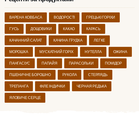
ВАРЕНА КОВБАСА
ВОДОРОСТІ
ГРЕЦЬКІ ГОРІХИ
ГУСЬ
ДОЩОВИКИ
КАКАО
КАРАСЬ
КАЧАННИЙ САЛАТ
КАЧИНА ГРУДКА
ЛЕГКЕ
МОРОШКА
МУСКАТНИЙ ГОРІХ
НУТЕЛЛА
ОЖИНА
ПАНГАСІУС
ПАПАЙЯ
ПАРАСОЛЬКИ
ПОМІДОР
ПШЕНИЧНЕ БОРОШНО
РУКОЛА
СТЕРЛЯДЬ
ТРЕПАНГА
ФІЛЕ ІНДИЧКИ
ЧЕРНАЯ РЕДЬКА
ЯЛОВИЧЕ СЕРЦЕ