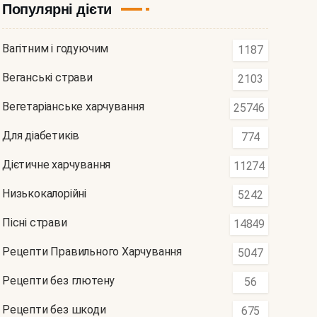
Популярні дієти
Вагітним і годуючим
1187
Веганські страви
2103
Вегетаріанське харчування
25746
Для діабетиків
774
Дієтичне харчування
11274
Низькокалорійні
5242
Пісні страви
14849
Рецепти Правильного Харчування
5047
Рецепти без глютену
56
Рецепти без шкоди
675