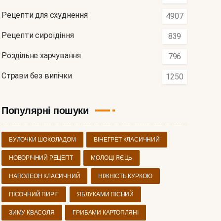
Рецепти для схуднення
4907
Рецепти сироїдіння
839
Роздільне харчування
796
Страви без випічки
1250
Популярні пошуки
БУЛОЧКИ ШОКОЛАДОМ
ВІНЕГРЕТ КЛАСИЧНИЙ
НОВОРІЧНИЙ РЕЦЕПТ
МОЛОЦІ ЯЄЦЬ
НАПОЛЕОН КЛАСИЧНИЙ
НІЖНІСТЬ КУРКОЮ
ПІСОЧНИЙ ПИРІГ
ЯБЛУКАМИ ПІСНИЙ
ЗИМУ КВАСОЛЯ
ГРИБАМИ КАРТОПЛЯНІ