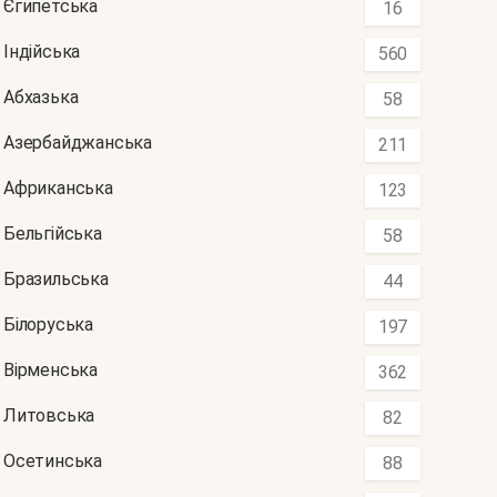
Єгипетська
16
Індійська
560
Абхазька
58
Азербайджанська
211
Африканська
123
Бельгійська
58
Бразильська
44
Білоруська
197
Вірменська
362
Литовська
82
Осетинська
88