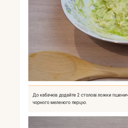
До кабачків додайте 2 столові ложки пшеничного борошна. Перемішайте. Додайте трохи солі і
чорного меленого перцю.