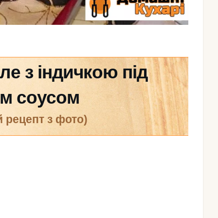
ле з індичкою під
м соусом
й рецепт з фото)