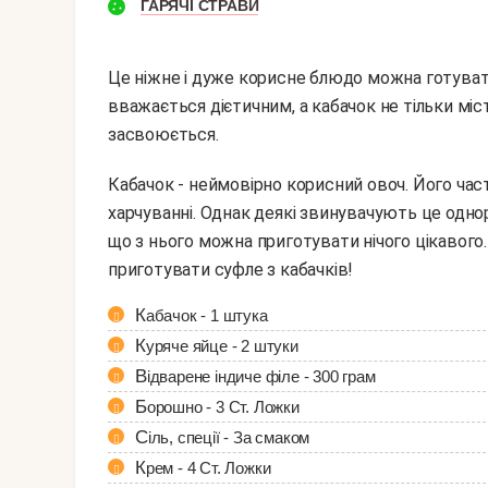
ГАРЯЧІ СТРАВИ
Це ніжне і дуже корисне блюдо можна готуват
вважається дієтичним, а кабачок не тільки місти
засвоюється.
Кабачок - неймовірно корисний овоч. Його часто використовують в лікувальному і дієтичному
харчуванні. Однак деякі звинувачують це одно
що з нього можна приготувати нічого цікавого
приготувати суфле з кабачків!
Кабачок - 1 штука
Куряче яйце - 2 штуки
Відварене індиче філе - 300 грам
Борошно - 3 Ст. Ложки
Сіль, спеції - За смаком
Крем - 4 Ст. Ложки