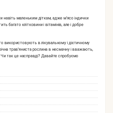
и навіть маленьким діткам, адже м'ясо індички
ть багато клітковини і вітамінів, але і добре
річна трав'яниста рослина в несмачну і вважають,
. Чи так це насправді? Давайте спробуємо