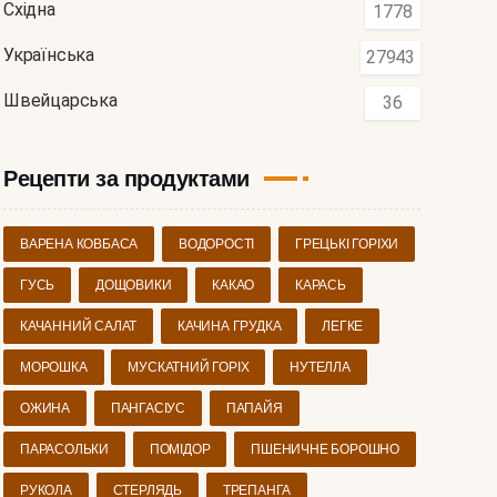
Східна
1778
Українська
27943
Швейцарська
36
Рецепти за продуктами
ВАРЕНА КОВБАСА
ВОДОРОСТІ
ГРЕЦЬКІ ГОРІХИ
ГУСЬ
ДОЩОВИКИ
КАКАО
КАРАСЬ
КАЧАННИЙ САЛАТ
КАЧИНА ГРУДКА
ЛЕГКЕ
МОРОШКА
МУСКАТНИЙ ГОРІХ
НУТЕЛЛА
ОЖИНА
ПАНГАСІУС
ПАПАЙЯ
ПАРАСОЛЬКИ
ПОМІДОР
ПШЕНИЧНЕ БОРОШНО
РУКОЛА
СТЕРЛЯДЬ
ТРЕПАНГА