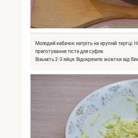
Молодий кабачок натріть на крупній тертці. Натертий кабачок помістіть в миску для
приготування тіста для суфле.
Візьміть 2-3 яйця. Відокремте жовтки від біл