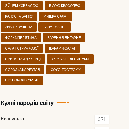
ЯЙЦЕМ КОВБАСОЮ
БІЛОЮ КВАСОЛЕЮ
КАПУСТА БАНКУ
МИШКА САЛАТ
ЗИМУ КВАШЕНА
САЛАТ МАНГО
ФОЛЬЗІ ТЕЛЯТИНА
ВАРЕННЯ ЯНТАРНЕ
САЛАТ СТРУЧКОВОЇ
ШАРАМИ САЛАТ
СВИНЯЧИЙ ДУХОВЦІ
КУРКА АПЕЛЬСИНАМИ
СОЛОДКА КАРТОПЛЯ
СОУСІ ГОСТРОМУ
СКОВОРОДІ КУРЯЧЕ
Кухні народів світу
Єврейська
371