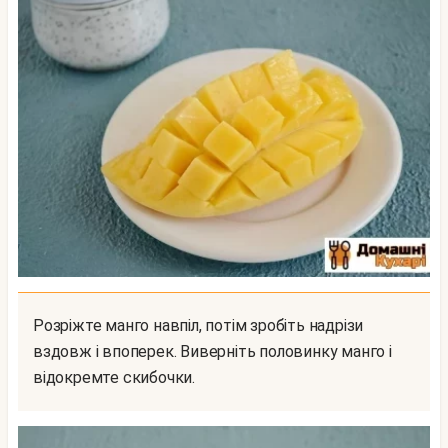
Розріжте манго навпіл, потім зробіть надрізи
вздовж і впоперек. Виверніть половинку манго і
відокремте скибочки.