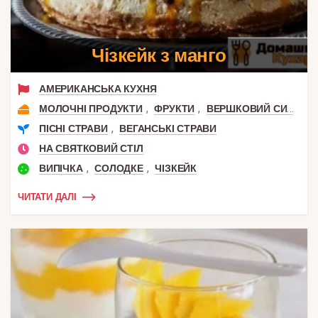
Чізкейк з манго
АМЕРИКАНСЬКА КУХНЯ
,
,
,
МОЛОЧНІ ПРОДУКТИ
ФРУКТИ
ВЕРШКОВИЙ СИР
С
,
ПІСНІ СТРАВИ
ВЕГАНСЬКІ СТРАВИ
НА СВЯТКОВИЙ СТІЛ
,
,
ВИПІЧКА
СОЛОДКЕ
ЧІЗКЕЙК
ЧИТАТИ ДАЛІ