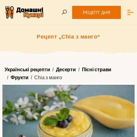
РЕЦЕПТ ДНЯ
Рецепт „Chia з манго“
Українські рецепти
Десерти
Пісні страви
Фрукти
Chia з манго