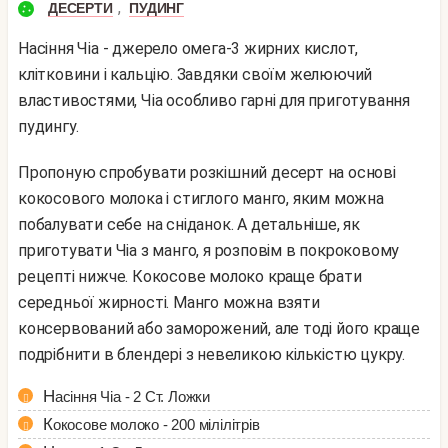
,
ДЕСЕРТИ
ПУДИНГ
Насіння Чіа - джерело омега-3 жирних кислот,
клітковини і кальцію. Завдяки своїм желюючий
властивостями, Чіа особливо гарні для приготування
пудингу.
Пропоную спробувати розкішний десерт на основі
кокосового молока і стиглого манго, яким можна
побалувати себе на сніданок. А детальніше, як
приготувати Чіа з манго, я розповім в покроковому
рецепті нижче. Кокосове молоко краще брати
середньої жирності. Манго можна взяти
консервований або заморожений, але тоді його краще
подрібнити в блендері з невеликою кількістю цукру.
Насіння Чіа - 2 Ст. Ложки
Кокосове молоко - 200 мілілітрів