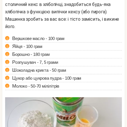
столичний кекс в хлібопічці, знадобиться будь-яка
хлібопічка з функцією випічки кексу (або пирога).
Машинка зробить за вас все: і тісто замісить, і викине
його.
Вершкове масло - 100 грам
Яйця - 100 грам
Борошно - 180 грам
Розпушувач - 7, 5 грами
Шоколадна крихта - 50 грам
Цукор або цукрова пудра - 100 грам
Молоко - 50-70 мілілітрів