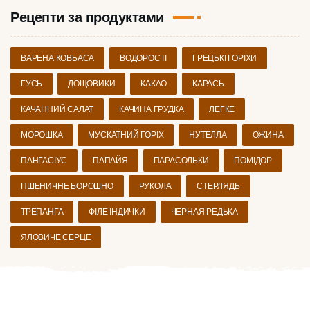
Рецепти за продуктами
ВАРЕНА КОВБАСА
ВОДОРОСТІ
ГРЕЦЬКІ ГОРІХИ
ГУСЬ
ДОЩОВИКИ
КАКАО
КАРАСЬ
КАЧАННИЙ САЛАТ
КАЧИНА ГРУДКА
ЛЕГКЕ
МОРОШКА
МУСКАТНИЙ ГОРІХ
НУТЕЛЛА
ОЖИНА
ПАНГАСІУС
ПАПАЙЯ
ПАРАСОЛЬКИ
ПОМІДОР
ПШЕНИЧНЕ БОРОШНО
РУКОЛА
СТЕРЛЯДЬ
ТРЕПАНГА
ФІЛЕ ІНДИЧКИ
ЧЕРНАЯ РЕДЬКА
ЯЛОВИЧЕ СЕРЦЕ