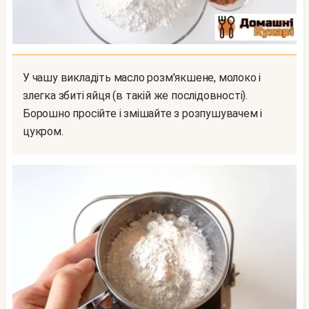
У чашу викладіть масло розм'якшене, молоко і
злегка збиті яйця (в такій же послідовності).
Борошно просійте і змішайте з розпушувачем і
цукром.