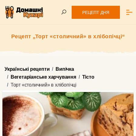
РЕЦЕПТ ДНЯ
Рецепт „Торт «столичний» в хлібопічці“
Українські рецепти
Випічка
Вегетаріанське харчування
Тісто
Торт «столичний» в хлібопічці