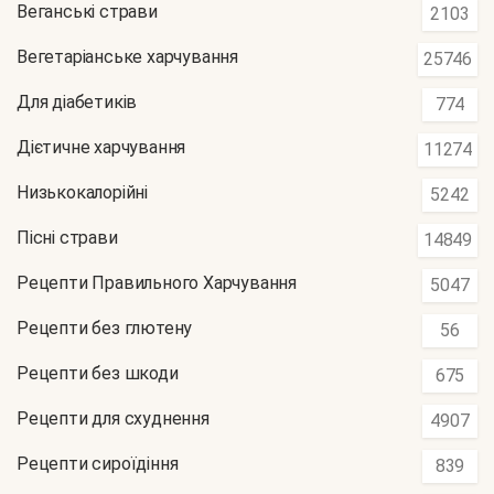
Веганські страви
2103
Вегетаріанське харчування
25746
Для діабетиків
774
Дієтичне харчування
11274
Низькокалорійні
5242
Пісні страви
14849
Рецепти Правильного Харчування
5047
Рецепти без глютену
56
Рецепти без шкоди
675
Рецепти для схуднення
4907
Рецепти сироїдіння
839