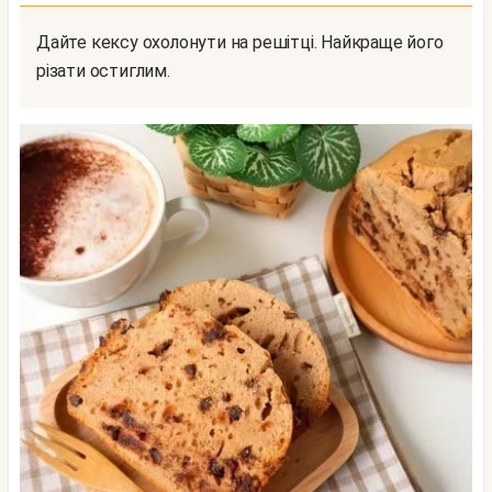
Дайте кексу охолонути на решітці. Найкраще його
різати остиглим.