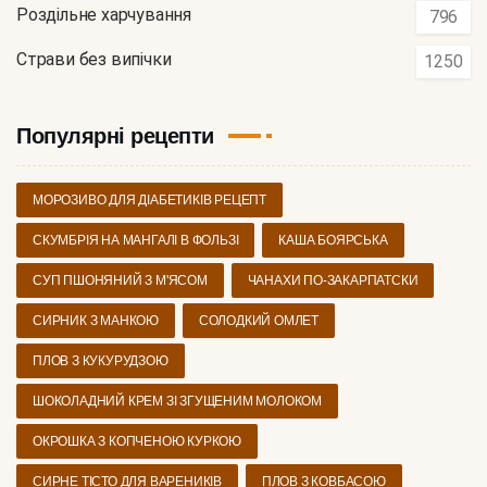
Роздільне харчування
796
Страви без випічки
1250
Популярні рецепти
МОРОЗИВО ДЛЯ ДІАБЕТИКІВ РЕЦЕПТ
СКУМБРІЯ НА МАНГАЛІ В ФОЛЬЗІ
КАША БОЯРСЬКА
СУП ПШОНЯНИЙ З М'ЯСОМ
ЧАНАХИ ПО-ЗАКАРПАТСКИ
СИРНИК З МАНКОЮ
СОЛОДКИЙ ОМЛЕТ
ПЛОВ З КУКУРУДЗОЮ
ШОКОЛАДНИЙ КРЕМ ЗІ ЗГУЩЕНИМ МОЛОКОМ
ОКРОШКА З КОПЧЕНОЮ КУРКОЮ
СИРНЕ ТІСТО ДЛЯ ВАРЕНИКІВ
ПЛОВ З КОВБАСОЮ