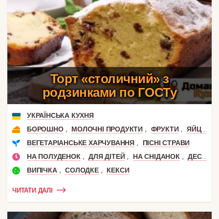
Торт «столичний» з
родзинками по ГОСТу
УКРАЇНСЬКА КУХНЯ
,
,
,
,
БОРОШНО
МОЛОЧНІ ПРОДУКТИ
ФРУКТИ
ЯЙЦЯ
С
,
ВЕГЕТАРІАНСЬКЕ ХАРЧУВАННЯ
ПІСНІ СТРАВИ
,
,
,
НА ПОЛУДЕНОК
ДЛЯ ДІТЕЙ
НА СНІДАНОК
ДЕСЕРТ
,
,
ВИПІЧКА
СОЛОДКЕ
КЕКСИ
ЧИТАТИ ДАЛІ